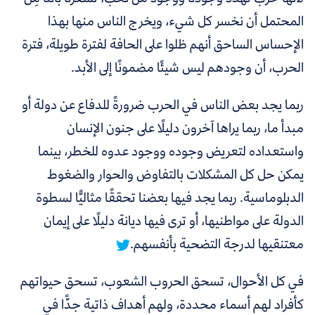
المحتمل أن نخسر كل شيء، ويخرج الناس منها بهذا
الإحساس الساحق أنهم ظلوا على الحافة لفترة طويلة، فترة
الحرب، أن وجودهم ليس شيئًا مضمونًا إلى الأبد.
ربما يجد بعض الناس في الحرب ضرورةً للدفاع عن دولة أو
مبدأ ما، ربما يراها آخرون دليلًا على جنون الإنسان
واستعداده لتعريض وجوده ووجود عدوه للخطر، بينما
يمكن حل كل المشكلات بالتفاوض والحوار والضغوط
الدبلوماسية.
ربما يجد فيها بعضنا تحققًا مثاليًّا لسطوة
الدولة على مواطنيها، أو
ترى فيها ديانة دليلًا على إيمان
معتنقيها لدرجة التضحية بأنفسهم.
في كل الأحوال، تسحق الحروب الشعوب، تسحق حيواتهم
كأفراد لهم أسماء محددة، ولهم أهداف ذاتية جدًّا في