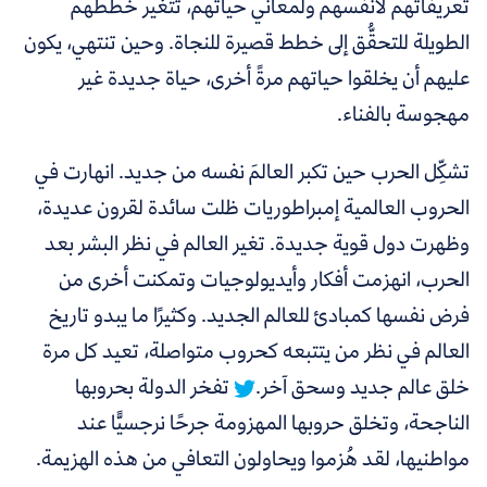
تعريفاتهم لأنفسهم ولمعاني حياتهم، تتغير خططهم
الطويلة للتحقُّق إلى خطط قصيرة للنجاة. وحين تنتهي، يكون
عليهم أن يخلقوا حياتهم مرةً أخرى، حياة جديدة غير
مهجوسة بالفناء.
تشكِّل الحرب حين تكبر العالمَ نفسه من جديد. انهارت في
الحروب العالمية إمبراطوريات ظلت سائدة لقرون عديدة،
وظهرت دول قوية جديدة. تغير العالم في نظر البشر بعد
الحرب، انهزمت أفكار وأيديولوجيات وتمكنت أخرى من
فرض نفسها كمبادئ للعالم الجديد. وكثيرًا ما
يبدو تاريخ
العالم في نظر من يتتبعه كحروب متواصلة، تعيد كل مرة
خلق عالم جديد وسحق آخر.
تفخر الدولة بحروبها
الناجحة، وتخلق حروبها المهزومة جرحًا نرجسيًّا عند
مواطنيها، لقد هُزموا ويحاولون التعافي من هذه الهزيمة.