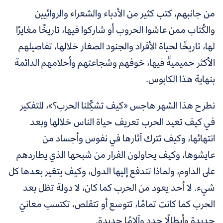
من جانبهم، كتب كثير من الأدباء والشعراء والروائيين
والكُتاب ممن عاشوا الحروب أو شاركوا فيها، تاريخًا مغايرًا
لها، تاريخًا لحياة الأفراد والجنود الصغار خلالها، تفاصيلهم
الأكثر حميميةً فيها، خوفهم وشجاعتهم وأحلامهم الدائمة
بنهاية هذا الكابوس.
نطرح هذا الشهر هاجس «كيف تشكِّلنا الحرب؟»، للتفكير
في كيف تعيد الحرب تعريف حياة الناس خلالها وبعد
انتهائها، وكيف تترك آثارها في نفوس وأجساد من
عايشوها، وكيف يحاولون الفرار من شبحها الذي يطاردهم
على الداوم، ولماذا تندفع إليها الدول، وكيف يتغير بعدها كل
شيء. لا أحد يعود من الحرب كما كان، لا دولة تظل بعد
الحرب كما كانت تمامًا، تتوسع أو تتقلص، تكتسب معانيَ
جديدة وأبطالًا جدد وآلامًا جديدة.