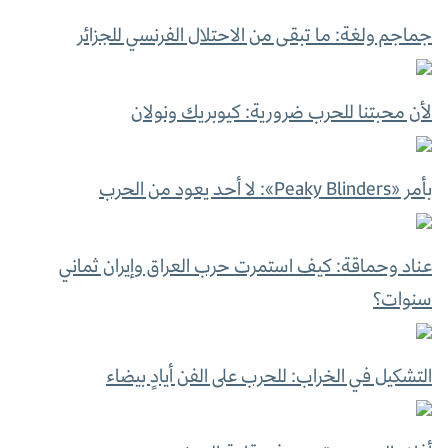
جماجم ولغة: ما تبقى من الاحتلال الفرنسي للجزائر
لأن محبتنا للحرب ضرورية: كيوبريك ونولان
بأمر «Peaky Blinders»: لا أحد يعود من الحرب
عناد وحماقة: كيف استمرت حرب العراق وإيران ثماني
سنوات؟
التشكيل في الخراب: للحرب على الفن أيادٍ بيضاء