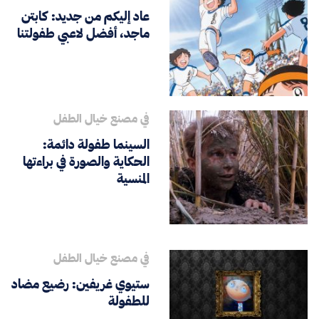
عاد إليكم من جديد: كابتن
ماجد، أفضل لاعبي طفولتنا
في مصنع خيال الطفل
السينما طفولة دائمة:
الحكاية والصورة في براءتها
المنسية
في مصنع خيال الطفل
ستيوي غريفين: رضيع مضاد
للطفولة