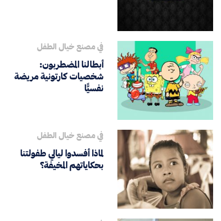
في مصنع خيال الطفل
أبطالنا المضطربون:
شخصيات كارتونية مريضة
نفسيًّا
في مصنع خيال الطفل
لماذا أفسدوا ليالي طفولتنا
بحكاياتهم المخيفة؟