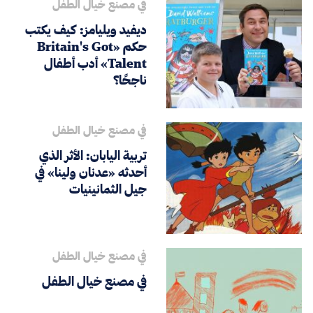
في مصنع خيال الطفل
ديفيد ويليامز: كيف يكتب
حكم «Britain's Got
Talent» أدب أطفال
ناجحًا؟
في مصنع خيال الطفل
تربية اليابان: الأثر الذي
أحدثه «عدنان ولينا» في
جيل الثمانينيات
في مصنع خيال الطفل
في مصنع خيال الطفل