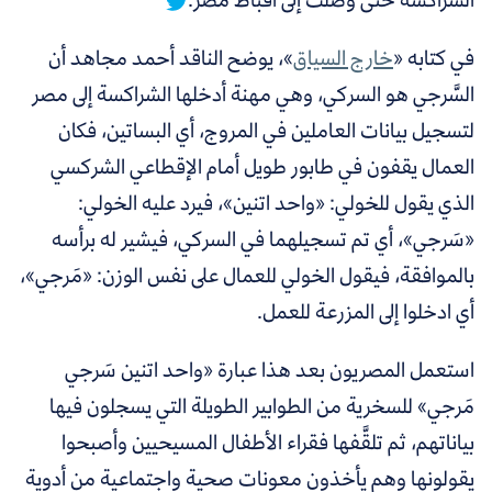
في كتابه «
خارج السياق
»، يوضح الناقد أحمد مجاهد أن
السَّرجي هو السركي، وهي مهنة أدخلها الشراكسة إلى مصر
لتسجيل بيانات العاملين في المروج، أي البساتين، فكان
العمال يقفون في طابور طويل أمام الإقطاعي الشركسي
الذي يقول للخولي: «واحد اتنين»، فيرد عليه الخولي:
«سَرجي»، أي تم تسجيلهما في السركي، فيشير له برأسه
بالموافقة، فيقول الخولي للعمال على نفس الوزن: «مَرجي»،
أي ادخلوا إلى المزرعة للعمل.
استعمل المصريون بعد هذا عبارة «واحد اتنين سَرجي
مَرجي» للسخرية من الطوابير الطويلة التي يسجلون فيها
بياناتهم، ثم تلقَّفها فقراء الأطفال المسيحيين وأصبحوا
يقولونها وهم يأخذون معونات صحية واجتماعية من أدوية