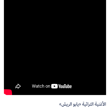
الأغنية التراثية «يابو الريش»