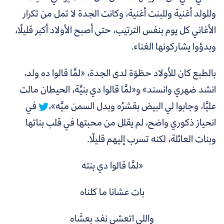
وللولد أغنية وللبنت أغنية، وكانت الجدة لا تمل من تكرار
الأغاني كل يوم بنفس الترتيب، حتى أصبح الأولاد أكبر قليلًا،
وبدؤوا يشاركونها الغناء.
بالطبع
كان للأولاد حظوَة لدى الجدة، «لمَّا قالوا ده ولد،
انشد ضهري وانسند» و«لمَّا قالوا دي بنيَّة، الحيطان مالت
عليَّا، وجابوا لي البيض بقشرُه وبدل السمن ميَّه»،
في
انحياز ذكوري واضح، لم يقلل من محبتها في قلب بناتها
وبنات العائلة، لكنه تسرب إليهم قليلًا.
«لمَّا قالوا دي بنته
بات عشانا ما كلناه
واللي اتعشى نفد بعشَاه