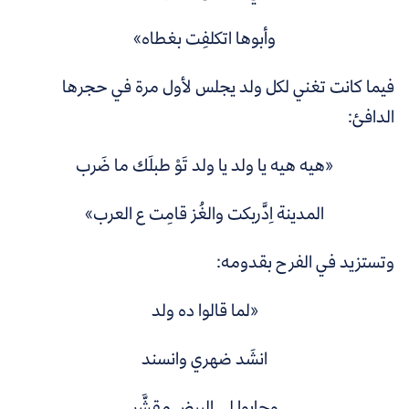
وأبوها اتكلفِت بغطاه»
فيما كانت تغني لكل ولد يجلس لأول مرة في حجرها
الدافئ:
«هيه هيه يا ولد يا ولد تَوْ طبلَك ما ضَرب
المدينة اِدَّربكت والغُز قامِت ع العرب»
وتستزيد في الفرح بقدومه:
«لما قالوا ده ولد
انشَد ضهري وانسند
وجابوا لي البيض مقشَّر