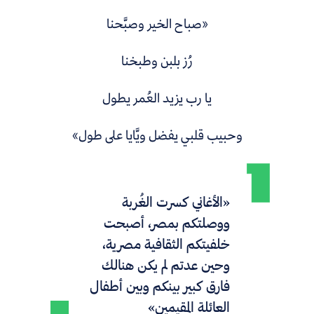
«صباح الخير وصبَّحنا
رُز بلبن وطبخنا
يا رب يزيد العُمر يطول
وحبيب قلبي يفضل ويَّايا على طول»
«الأغاني كسرت الغُربة
ووصلتكم بمصر، أصبحت
خلفيتكم الثقافية مصرية،
وحين عدتم لم يكن هنالك
فارق كبير بينكم وبين أطفال
العائلة المقيمين»