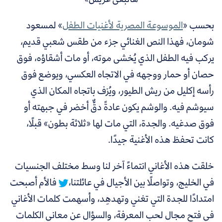
بحسب «
الموسوعة المصرية لأغنيات الطفل
» لمسعود
شومان، فهذا النص الغنائي جزء من طقس شعبي قديم،
يركب فيه الطفل الذي يُخشى موته، أو مات أشقاؤه، فوق
حصان أو حمار ووجهه في الاتجاه العكسي، ويوضع فوق
رأسه إكليل من ريش الطيور، ويُزف باتجاه المكان الذي
سيوشم فيه. والوشم يكون عادةً دقٌّ أخضر في جبهته أو
فوق صدغيه. والجدة، التي مات لها «ثلاثة بطون» قبلًا،
كانت تحفظ هذه الأغنية جيدًا.
خلقت هذه الأغاني انتماءً آخر لنا وسط مختلف الجنسيات
في الخليج، وتواصلًا بين الأجيال في عائلتنا،
فالأم أصبحت
امتدادًا للجدة التي تغني وتهدهِد، وأسهمت كلمات الأغاني
في فتح مجال لحب المعرفة، والسؤال عن معاني الكلمات