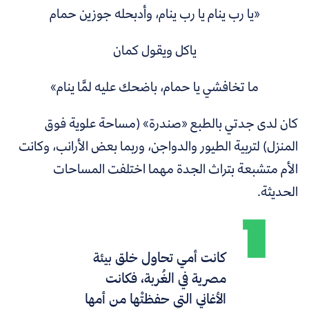
«يا رب ينام يا رب ينام، وأدبحله جوزين حمام
ياكل ويقول كمان
ما تخافشي يا حمام، باضحك عليه لمَّا ينام»
كان لدى جدتي بالطبع «صندرة» (مساحة علوية فوق
المنزل) لتربية الطيور والدواجن، وربما بعض الأرانب، وكانت
الأم متشبعة بتراث الجدة مهما اختلفت المساحات
الحديثة.
كانت أمي تحاول خلق بيئة
مصرية في الغُربة، فكانت
الأغاني التي حفظتْها من أمها