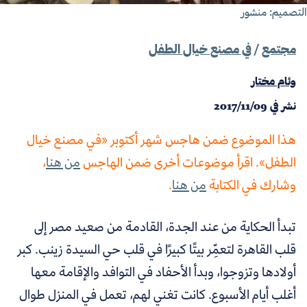
تصميم: منشور
مجتمع
/
في مصنع خيال الطفل
وئام مختار
نشر في
2017/11/09
هذا الموضوع ضمن هاجس شهر أكتوبر «في مصنع خيال
الطفل». اقرأ موضوعات أخرى ضمن الهاجس
من هنا
،
وشارك في الكتابة
من هنا
.
تبدأ الحكاية من عند الجدة، القادمة من صعيد مصر إلى
قلب القاهرة لتعمِّر بيتًا كبيرًا في قلب حي السيدة زينب. كبر
أولادها وتزوجوا، وبدأ الأحفاد في التوافد والإقامة معها
أغلب أيام الأسبوع. كانت تغني لهم، تعمل في المنزل طوال