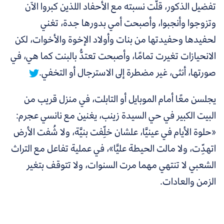
تفضيل الذكور، قلَّت نسبته مع الأحفاد اللذين كبروا الآن
وتزوجوا وأنجبوا،
وأصبحت أمي بدورها جدة، تغني
لحفيدها وحفيدتها من بنات وأولاد الإخوة والأخوات، لكن
الانحيازات تغيرت تمامًا، وأصبحت تعتدُّ بالبنت كما هي، في
صورتها، أنثى، غير مضطرة إلى الاسترجال أو التخفي.
يجلسن معًا أمام الموبايل أو التابلت، في منزل قريب من
البيت الكبير في حي السيدة زينب، يغنين مع نانسي عجرم:
«حلوة الأيام في عينيَّا، علشان خلِّفت بنيَّة، ولا شُفت الأرض
اتهدِّت، ولا مالت الحيطة عليَّا»، في عملية تفاعل مع التراث
الشعبي لا تنتهي مهما مرت السنوات، ولا تتوقف بتغير
الزمن والعادات.