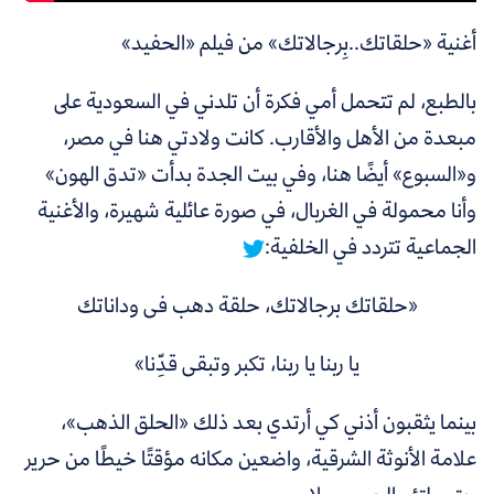
أغنية «حلقاتك..بِرجالاتك» من فيلم «الحفيد»
بالطبع، لم تتحمل أمي فكرة أن تلدني في السعودية على
مبعدة من الأهل والأقارب. كانت ولادتي هنا في مصر،
و«السبوع» أيضًا هنا،
وفي بيت الجدة بدأت «تدق الهون»
وأنا محمولة في الغربال، في صورة عائلية شهيرة، والأغنية
الجماعية تتردد في الخلفية:
«حلقاتك برجالاتك، حلقة دهب فى وداناتك
يا ربنا يا ربنا، تكبر وتبقى قدِّنا»
بينما يثقبون أذني كي أرتدي بعد ذلك «الحلق الذهب»،
علامة الأنوثة الشرقية، واضعين مكانه مؤقتًا خيطًا من حرير