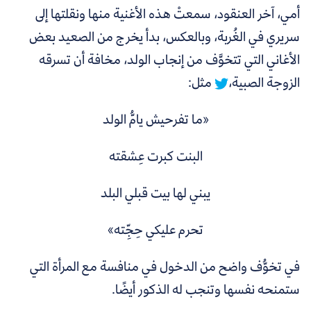
أمي، آخر العنقود، سمعتْ هذه الأغنية منها ونقلتها إلى
سريري في الغُربة، وبالعكس،
بدأ يخرج من الصعيد بعض
الأغاني التي تتخوَّف من إنجاب الولد، مخافة أن تسرقه
الزوجة الصبية،
مثل:
«ما تفرحيش يامُّ الولد
البنت كبرت عِشقته
يبني لها بيت قبلي البلد
تحرم عليكي حِجِّته»
في تخوُّف واضح من الدخول في منافسة مع المرأة التي
ستمنحه نفسها وتنجب له الذكور أيضًا.