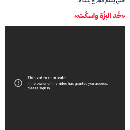
حتى يلتئم الجرح بسلام.
«خُد البزَّة واسكُت»