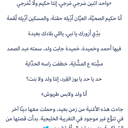
«واحد اتنين سَرجي مَرجي، إنتا حكيم ولَّا تُمَرجي
أنا حكيم الصحيَّة، العيَّان أدِّيله حقنة، والمسكين أدِّيله لُقمة
بدِّي أزورك يا نبي، ياللي بلادك بعيدة
فيها أحمد وحَميدة، حَميدة جابت ولد، سمته عبد الصمد
مشِّته ع المشَّاية، خطفت راسه الحدَّاية
حد يا حد يا بوز القِرد، إنتا ولد ولا بنت؟
أنا ولد ولابس طربوش»
جاءت هذه الأغنية من زمن بعيد، وحملت معها دينًا آخر
في تنوُّع غير موجود في التغريبة الخليجية. بدأت قصتها من
الشراكسة حتى وصلت إلى أقباط مصر.