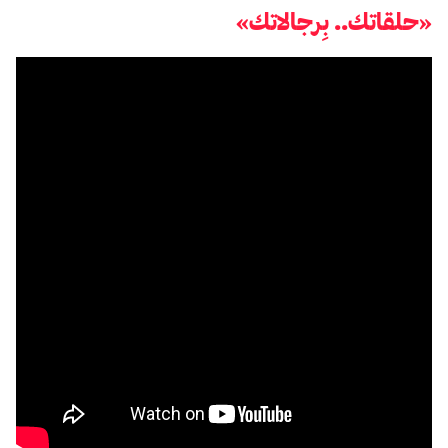
«حلقاتك.. بِرجالاتك»