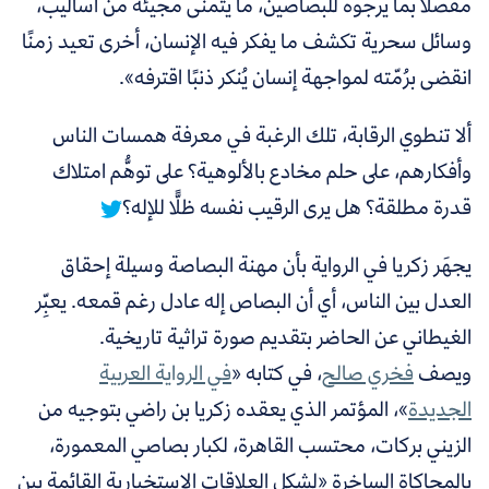
مفصلًا بما يرجوه للبصاصين، ما يتمنى مجيئه من أساليب،
وسائل سحرية تكشف ما يفكر فيه الإنسان، أخرى تعيد زمنًا
انقضى برُمّته لمواجهة إنسان يُنكر ذنبًا اقترفه».
ألا تنطوي الرقابة، تلك الرغبة في معرفة همسات الناس
وأفكارهم، على حلم مخادع بالألوهية؟ على توهُّم امتلاك
قدرة مطلقة؟ هل يرى الرقيب نفسه ظلًّا للإله؟
يجهَر زكريا في الرواية بأن مهنة البصاصة وسيلة إحقاق
العدل بين الناس، أي أن البصاص إله عادل رغم قمعه. يعبِّر
الغيطاني عن الحاضر بتقديم صورة تراثية تاريخية.
ويصف
فخري صالح
،
في كتابه «
في الرواية العربية
الجديدة
»، المؤتمر الذي يعقده زكريا بن راضي بتوجيه من
الزيني بركات، محتسب القاهرة، لكبار بصاصي المعمورة،
بالمحاكاة الساخرة «لشكل العلاقات الاستخبارية القائمة بين