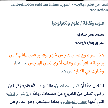
لقطة من فيلم «1984» - الصورة: Umbrella-Rosenblum Films
Productio
فنون وثقافة
/
علوم وتكنولوجيا
محمد عمر جنادي
نشر في
2017/12/05
هذا الموضوع ضمن هاجس شهر نوفمبر «من نراقب؟ من
يراقبنا؟». اقرأ موضوعات أخرى ضمن الهاجس
من هنا
،
وشارك في الكتابة
من هنا
.
لنتخيل معًا أن
كبير البصاصين
،
«الشهاب الأعظم» زكريا بن
راضي، تمكن من الخروج من صفحات رواية «
الزيني بركات
»
التي ألفها
جمال الغيطاني
،
بماذا سيشعر، وهو القادم من