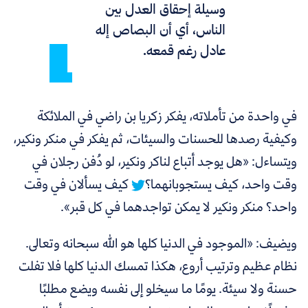
وسيلة إحقاق العدل بين
الناس، أي أن البصاص إله
عادل رغم قمعه.
في واحدة من تأملاته،
يفكر زكريا بن راضي في الملائكة
وكيفية رصدها للحسنات والسيئات، ثم يفكر في منكر ونكير،
ويتساءل: «هل يوجد أتباع لناكر ونكير، لو دُفن رجلان في
وقت واحد، كيف يستجوبانهما؟
كيف يسألان في وقت
واحد؟ منكر ونكير لا يمكن تواجدهما في كل قبر».
ويضيف: «الموجود في الدنيا كلها هو الله سبحانه وتعالى.
نظام عظيم وترتيب أروع، هكذا تمسك الدنيا كلها فلا تفلت
حسنة ولا سيئة. يومًا ما سيخلو إلى نفسه ويضع مطلبًا