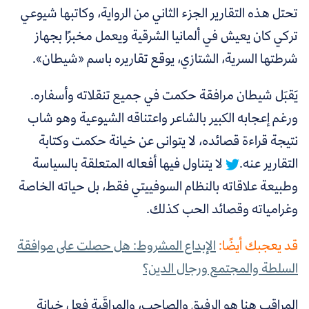
تحتل هذه التقارير الجزء الثاني من الرواية، وكاتبها شيوعي
تركي كان يعيش في ألمانيا الشرقية ويعمل مخبرًا بجهاز
شرطتها السرية، الشتازي،
يوقع تقاريره باسم «شيطان».
يَقبَل شيطان مرافقة حكمت في جميع تنقلاته وأسفاره.
ورغم إعجابه الكبير بالشاعر واعتناقه الشيوعية وهو شاب
نتيجة قراءة قصائده، لا يتوانى عن خيانة حكمت وكتابة
التقارير عنه.
لا يتناول فيها أفعاله المتعلقة بالسياسة
وطبيعة علاقاته بالنظام السوفييتي فقط، بل حياته الخاصة
وغرامياته وقصائد الحب كذلك.
قد يعجبك أيضًا:
الإبداع المشروط: هل حصلت على موافقة
السلطة والمجتمع ورجال الدين؟
المراقِب هنا هو الرفيق والصاحب، والمراقَبة فعل خيانة