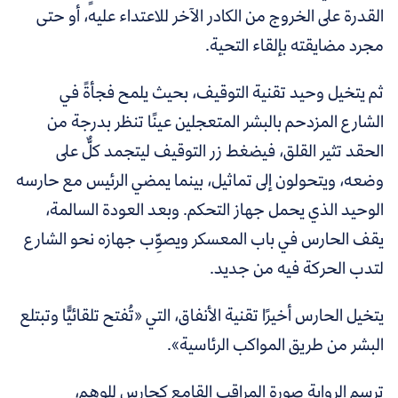
القدرة على الخروج من الكادر الآخر للاعتداء عليه، أو حتى
مجرد مضايقته بإلقاء التحية.
ثم يتخيل وحيد تقنية التوقيف، بحيث يلمح فجأةً في
الشارع المزدحم بالبشر المتعجلين عينًا تنظر بدرجة من
الحقد تثير القلق، فيضغط زر التوقيف ليتجمد كلٌّ على
وضعه، ويتحولون إلى تماثيل، بينما يمضي الرئيس مع حارسه
الوحيد الذي يحمل جهاز التحكم. وبعد العودة السالمة،
يقف الحارس في باب المعسكر ويصوِّب جهازه نحو الشارع
لتدب الحركة فيه من جديد.
يتخيل الحارس أخيرًا تقنية الأنفاق، التي «تُفتح تلقائيًّا وتبتلع
البشر من طريق المواكب الرئاسية».
ترسم الرواية صورة المراقِب القامع كحارس للوهم،