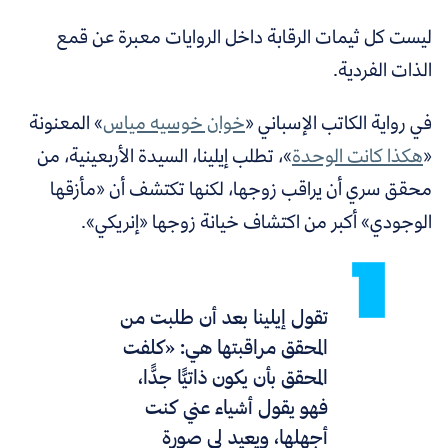
ليست كل ثيمات الرقابة داخل الروايات معبرة عن قمع
الذات الفردية.
في رواية الكاتب الإسباني «
خوان خوسيه مياس
» المعنونة
«
هكذا كانت الوحدة
»، تطلب إيلينا، السيدة الأربعينية، من
محقق سري أن يراقب زوجها، لكنها تكتشف أن «مأزقها
الوجودي» أكبر من اكتشاف خيانة زوجها «إنريكي».
تقول إيلينا بعد أن طلبت من
المحقق مراقبتها هي: «كلفت
المحقق بأن يكون ذاتيًّا جدًّا،
فهو يقول أشياء عني كنت
أجهلها، ويعيد لي صورة