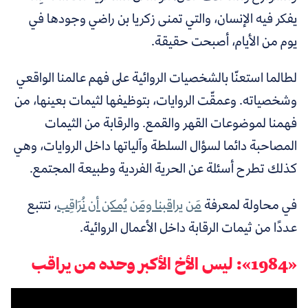
يفكر فيه الإنسان، والتي تمنى زكريا بن راضي وجودها في
يوم من الأيام، أصبحت حقيقة.
لطالما استعنّا بالشخصيات الروائية على فهم عالمنا الواقعي
وشخصياته. وعمقّت الروايات، بتوظيفها لثيمات بعينها، من
فهمنا لموضوعات القهر والقمع. والرقابة من الثيمات
المصاحبة دائما لسؤال السلطة وآلياتها داخل الروايات، وهي
كذلك تطرح أسئلة عن الحرية الفردية وطبيعة المجتمع.
في محاولة لمعرفة
مَن يراقبنا ومَن يُمكن أن نُرَاقِب
، نتتبع
عددًا من ثيمات الرقابة داخل الأعمال الروائية.
«1984»: ليس الأخ الأكبر وحده من يراقب