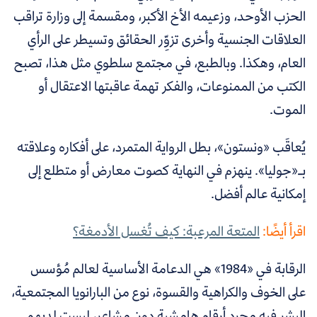
الحزب الأوحد، وزعيمه الأخ الأكبر، ومقسمة إلى وزارة تراقب
العلاقات الجنسية وأخرى تزوِّر الحقائق وتسيطر على الرأي
العام، وهكذا. وبالطبع، في مجتمع سلطوي مثل هذا، تصبح
الكتب من الممنوعات، والفكر تهمة عاقبتها الاعتقال أو
الموت.
يُعاقَب «ونستون»، بطل الرواية المتمرد، على أفكاره وعلاقته
بـ«جوليا». ينهزم في النهاية كصوت معارض أو متطلع إلى
إمكانية عالم أفضل.
اقرأ أيضًا:
المتعة المرعبة: كيف تُغسل الأدمغة؟
الرقابة في «1984» هي الدعامة الأساسية لعالم مُؤسس
على الخوف والكراهية والقسوة، نوع من البارانويا المجتمعية،
البشر فيه مجرد أرقام هامشية دون مشاعر، ليست لديهم