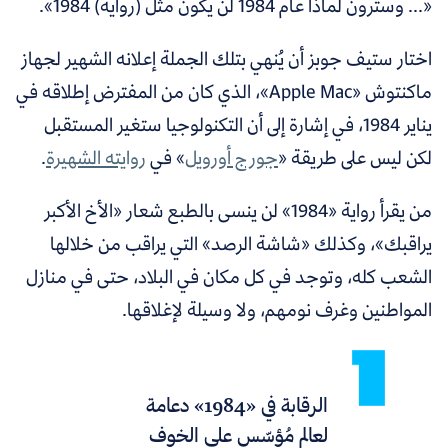
«... وسترون لماذا عام 1984 لن يكون مثل (رواية)
1984
».
اختار ستيف جوبز أن يُنهي بتلك الجملة إعلانه الشهير لجهاز
ماكنتوش «Apple Mac»، الذي كان من المفترض إطلاقه في
يناير 1984، في إشارة إلى أن التكنولوجيا ستغير المستقبل
لكن ليس على طريقة «
جورج أورويل
»
في
روايته الشهيرة
.
من يقرأ رواية «1984» لن ينسى بالطبع شعار «الأخ الأكبر
يراقبك»، وكذلك «شاشة الرصد» التي يراقب من خلالها
الشعب كله، وتوجد في كل مكان في البلاد، حتى في منازل
المواطنين وغرف نومهم، ولا وسيلة لإغلاقها.
الرقابة في «1984» دعامة
لعالم مُؤسّس على الخوف