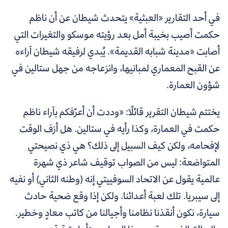
في أحد التقارير «العبثية» يتحدث شيطان عن أن ناظم
حكمت أصيب بخيبة أمل بعد رؤيته موسكو والتغيرات التي
أصابت «مدينة شبابه القديمة». يُبدي لرفيقه شيطان آراءه
عن القبح المعماري لمبانيها، وانزعاجه من جهل ستالين في
شؤون العمارة.
يختتم شيطان التقرير قائلًا:
«وددت أن أعرّفكم بآراء ناظم
حكمت في العمارة، وكذا رأيه في ستالين. هل أزف الوقت
لإفحامه، ولكن كيف السبيل إلى ذلك؟ هي ذي نصيحتي
المتواضعة: ليس من الصواب توقيف شاعر ذي شهرة
عالمية يقول عن الاتحاد السوفييتي إنه (وطنه الثاني) أو نفيه
إلى سيبريا. تلك لعبة أعدائنا. ولكن إذا وقع ضحية حادث
سيارة، نكون أنقذنا نظامنا وأجيالنا من كاتب معادٍ وخطير.