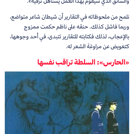
والسائق الذي سيقوم بهذا العمل يستأهل ترقية».
نلمح من ملحوظاته في التقارير أن شيطان شاعر متواضع،
وربما فاشل كذلك. حنقه على ناظم حكمت ممزوج
بالإعجاب، لذلك فكتابته للتقارير تتبدى، في أحد وجوهها،
كتعويض عن مراوغة الشعر له.
«الحارس»: السلطة تراقب نفسها