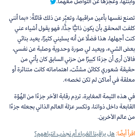
وابنتها، وعجزها عن التواصل معهما.
تصنع نفسها بأعين مراقبها، وتعبِّر عن ذلك قائلةً: «بما أنني
كلفت المحقق بأن يكون ذاتيًّا جدًّا، فهو يقول أشياء عني
كنت أجهلها، هذا فضلًا عن أنه يسليني كثيرًا، يعيد بنائي
بعض الشيء، ويعيد لي صورة وحدوية وصلبة عن نفسي،
فالآن أرى أن جزءًا كبيرًا من حزني السابق كان يأتي من
حقيقة شعوري ككائن مشتّت، اهتماماته كانت متناثرة أو
معلقة في أماكن لم تكن تخصه».
في هذه الثيمة المغايرة، تردِم رقابة الآخر جزءًا من الهُوّة
القابعة داخل ذواتنا، وتكسر عزلة العالم الذاتي بجعله جزءًا
من عالم الآخرين.
اقرأ أيضًا:
هل يراقبنا الغرباء أم نجذب انتباههم؟