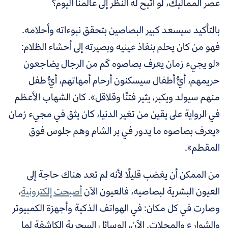
عصر المماليك، لو أتيح له النظر إلى عالمنا اليوم؟
بالتأكيد سيسعد كبير البصاصين بتحقق نبوءاته وأحلامه.
فهو من كان يحلم بنفاذ عينيه وبصيرته إلى أحشاء الظلام:
«لو يجيء زمان يعرف بصاصوه كَم من الرجال يضاجعون
حريمهم، أيُّ أطفال سيسكنون أرحام أمهاتهم، أيُّ طفل
منهم سيولد ويكبر، يثير فتنًا وقلاقل». كان الشهاب الأعظم
في الرواية على يقين من تغير الدنيا، كان يثق في مجيء زمان
«يعرف بصاصوه ما يدور في بر الشام وهم جلوس فوق
المقطم».
من الممكن أن يغضب قليلًا لأنه لم تعد هناك حاجة إلى
العيون البشرية لبصاصيه،
فالعيون الآن
أصبحت إلكترونية
،
وصارت في كل مكان: في الهواتف الذكية وأجهزة الكمبيوتر
والشوارع والمحلات. الآن، الوسائل السحرية الكاشفة لِما