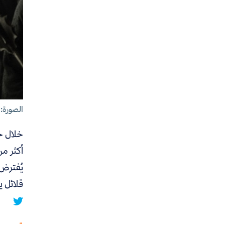
الصورة: HBO
خلال ح
أكثر من
يُفترض 
قلائل 