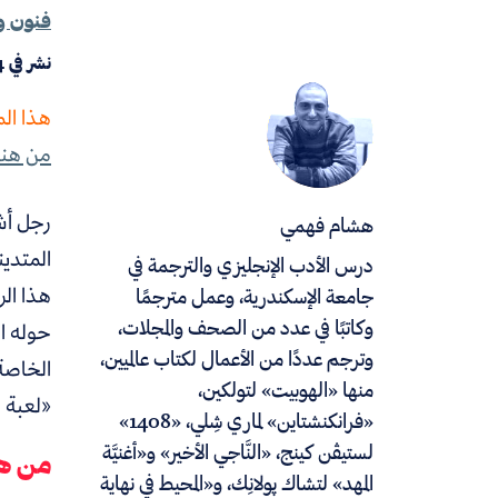
فنون و
نشر في
4
هذا ال
من هنا
رجل أش
هشام فهمي
المتدين
درس الأدب الإنجليزي والترجمة في
هذا الر
جامعة الإسكندرية، وعمل مترجمًا
وكاتبًا في عدد من الصحف والمجلات،
حوله ا
وترجم عددًا من الأعمال لكتاب عالميين،
الخاصة 
منها «الهوبيت» لتولكين،
«لعبة 
«فرانكنشتاين» لماري شِلي، «1408»
لستيڤن كينج، «النَّاجي الأخير» و«أغنيَّة
من هو
المهد» لتشاك پولانِك، و«المحيط في نهاية