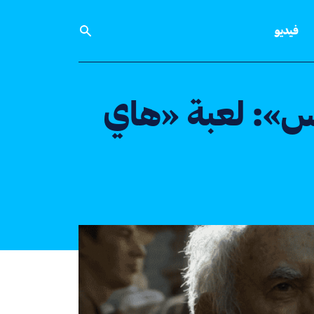
فيديو
س»: لعبة «هاي