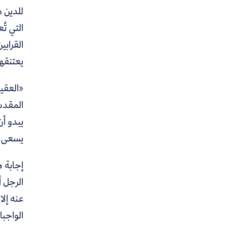
للدين د
التي تُ
القرابي
يعتنقه
«العقيد
المقدس
يبدو أن
يسعى ا
إجابة 
الرجل 
عنه إلا
الواجبا