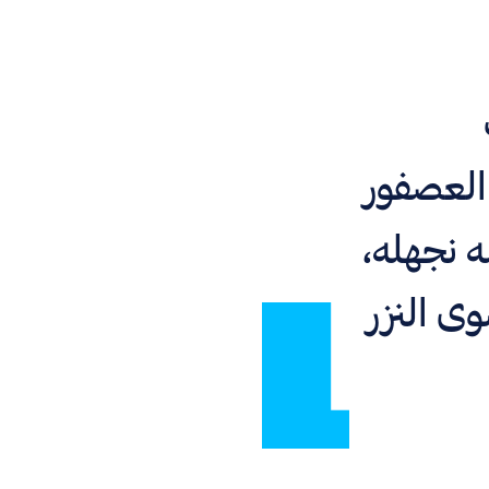
العصفور
ه نجهله،
وى النزر