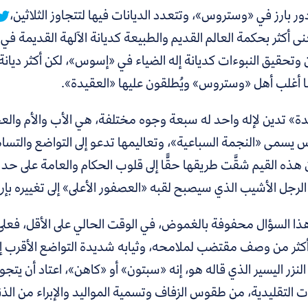
ور بارز في «وستروس»، وتتعدد الديانات فيها لتتجاوز الثلاثين،
عنى أكثر بحكمة العالم القديم والطبيعة كديانة الآلهة القديمة
ن وتحقيق النبوءات كديانة إله الضياء في «إسوس»، لكن أكثر ديانة ل
ا أغلب أهل «وستروس» ويُطلقون عليها «العقيدة».
ة» تدين لإله واحد له سبعة وجوه مختلفة، هي الأب والأم والعجوز
 يسمى «النجمة السباعية»، وتعاليمها تدعو إلى التواضع والتسام
 هذه القيم شقَّت طريقها حقًّا إلى قلوب الحكام والعامة على حد
لرجل الأشيب الذي سيصبح لقبه «العصفور الأعلى» إلى تغييره بإ
هذا السؤال محفوفة بالغموض، في الوقت الحالي على الأقل، فع
أكثر من وصف مقتضب لملامحه، وثيابه شديدة التواضع الأقرب إلى
 النزر اليسير الذي قاله هو، إنه «سبتون» أو «كاهن»، اعتاد أن يتج
ت التقليدية، من طقوس الزفاف وتسمية المواليد والإبراء من الذ