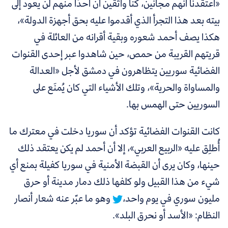
«اعتقدنا أنهم مجانين، كنا واثقين أن أحدًا منهم لن يعود إلى
بيته بعد هذا التجرأ الذي أقدموا عليه بحق أجهزة الدولة»،
هكذا يصف أحمد شعوره وبقية أقرانه من العائلة في
قريتهم القريبة من حمص، حين شاهدوا عبر إحدى القنوات
الفضائية سوريين يتظاهرون في دمشق لأجل «العدالة
والمساواة والحرية»، وتلك الأشياء التي كان يُمنَع على
السوريين حتى الهمس بها.
كانت القنوات الفضائية تؤكد أن سوريا دخلت في معترك ما
أُطلِق عليه «الربيع العربي»،
إلا أن أحمد لم يكن يعتقد ذلك
حينها، وكان يرى أن القبضة الأمنية في سوريا كفيلة بمنع أي
شيء من هذا القبيل ولو كلفها ذلك دمار مدينة أو حرق
مليون سوري في يوم واحد،
وهو ما عبّر عنه شعار أنصار
النظام: «الأسد أو نحرق البلد».