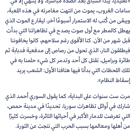
«تقليديًّا، يبدأ السباق بعد الصلاة مباشرة، ولا ينتهي إلا في
ساعات الغروب، يموت من انتهت مغامرته في هذه اللعبة،
ويبقى من كُتب له الاستمرار أسبوعًا آخر، ليقارع الموت الذي
يهطل كالمطر مع أول صوت يصدح في تظاهراتنا التي بدأت
قبل شهر من الآن.
كنا الأقوى رغم سلاحهم، كانوا يخافوننا
فيطلقون النار، الذي تحول من رصاص إلى مدفعية فدبابة ثم
طائرة وبراميل، تقتل كل أحد وتدمر كل شيء حلمنا به في
تلك اللحظات التي بدأنا فيها هتافنا الأول: الشعب يريد
إسقاط النظام».
مرت ست سنوات على البداية، كما يقول السوري أحمد الذي
شارك في أوائل تظاهرات سوريا، تحديدًا في مدينة حمص،
التي تعرضت للدمار الأكبر في أحيائها الثائرة، وخسرت كثيرًا
من أهلها ومعالمها بسبب الحرب التي نتجت عن الثورة.