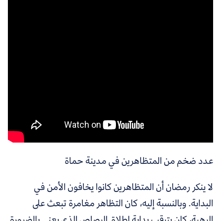
عدد ضخم من المتظاهرين في مدينة حماة
لا ينكر رمضان أن المتظاهرين كانوا يخافون الأمن في
البداية. وبالنسبة إليه، كان التظاهر مغامرة تبعث على
الرهبة، كان يترقب بداية إطلاق الرصاص الذي يعني بالضرورة