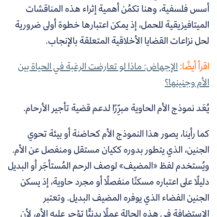
أسس فلسفية، وهنا تكمُن أهمية إثراء هذه المناقشات
الميتافيزيقية للحمل، إذ يمكن اعتبارها خطوة أولى ضرورية
لحل نزاعات القضايا الأخلاقية المتعلقة بالإنجاب.
اقرأ أيضًا:
الإجهاض: ماذا لو تعارضت الرغبة في الحياة بين
الأم وجنينها؟
يُعَد نموذج الأم الحاوية مبرِّرًا لدعم قضية تأجير الأرحام.
كما رأينا، يصور هذا النموذج الأم كحاضنة أو بيئة تحوي
الجنين، الذي يتطور بدوره ككيان مستقل ومنفصل عن الأم.
ويُستخدم لفظ «المضيف» لوصف الرحم المُستأجَر أو البديل
دليلًا على اعتباره مسكنًا منفصلًا أو مجرد حاوية، إذ يسكن
الجنين الفضاء الذي يوفره المضيف البديل. وتعتبر
الاستضافة في هذه الحالة عملًا بدنيًّا تؤجر عليه الأم، لأن