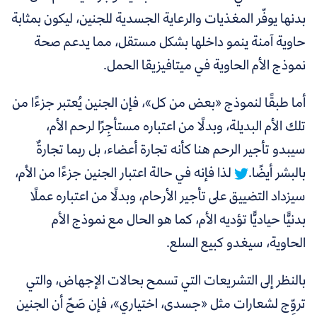
بدنها يوفّر المغذيات والرعاية الجسدية للجنين، ليكون بمثابة
حاوية آمنة ينمو داخلها بشكل مستقل، مما يدعم صحة
نموذج الأم الحاوية في ميتافيزيقا الحمل.
أما طبقًا لنموذج «بعض من كل»، فإن الجنين يُعتبر جزءًا من
تلك الأم البديلة،
وبدلًا من اعتباره مستأجِرًا لرحم الأم،
سيبدو تأجير الرحم هنا كأنه تجارة أعضاء، بل ربما تجارةٌ
بالبشر أيضًا.
لذا فإنه في حالة اعتبار الجنين جزءًا من الأم،
سيزداد التضييق على تأجير الأرحام، وبدلًا من اعتباره عملًا
بدنيًّا حياديًّا تؤديه الأم، كما هو الحال مع نموذج الأم
الحاوية، سيغدو كبيع السلع.
بالنظر إلى التشريعات التي تسمح بحالات الإجهاض، والتي
تروِّج لشعارات مثل «جسدى، اختياري»، فإن صَحّ أن الجنين