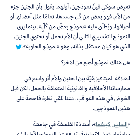
تعرِض سوكي فينّ نموذجين،
أولهما يقول بأن الجنين جزء
من الأم، فهو بعض من كُل جسدها، تمامًا مثل أعضائها أو
أطرافها، ويُطلَق عليه «نموذج بعضٌ من كُلٍّ»، بينما يرى
النموذج التفسيري الثاني أن الأم تحمل أو تحتوي الجنين،
الذي هو كيان مستقل بذاته، وهو «نموذج الحاوية».
هل هناك نموذج أصح من الآخر؟
للعلاقة الميتافيزيقيّة بين الجنين والأم أثر واسع في
ممارساتنا الأخلاقية والقانونية المتعلقة بالحمل، لكن قبل
الخوض في هذه العواقب، دعنا نلقي نظرة فاحصة على
هذين النموذجين.
«
إلسليين كينغما
»
، أستاذة الفلسفة في جامعة
ساوثهامبتون الإنجليزية، تدافع عن النموذج الأول الذي