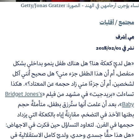
اء يؤجرن أرحامهن في الهند - الصورة: Getty/Jonas Gratzer
مجتمع
/
أقليات
مي أشرف
نشر في
2018/02/01
«هل لديّ كعكة هنا؟ هل هناك طفل ينمو بداخلي بشكل
منفصل، أم أن هذا الطفل جزء مني؟ هل صحيح أنني آكل
لشخصين، أم أن جزءًا مني زاد حجمه عن المعتاد؟». هكذا
تساءلت «بريدجيت» في مشهد من فيلم «
Bridget Jones’s
Baby
»، بعد أن علمت أنها ستُرزق بطفل، متأملةً حجم
بطنها الآخذ في التضخم، مقارِنةً إياه بالكعكة التي يزداد
حجمها في الفرن. لتعاود التساؤل حين فكرت في الاجهاض:
«هل هذا حقًّا جسدي وحدي، ولديّ كامل الاستقلالية في