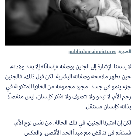
الصورة:
publicdomainpictures
لا يسعنا الإشارة إلى الجنين بوصفه «إنسانًا» إلا بعد ولادته،
حين تظهر ملامحه وصفاته البشرية. لكن قبل ذلك، فالجنين
جزء ينمو في جسد. مجرد مجموعة من الخلايا المتكونة في
رحم الأم، لا تبدو ولا تتصرف ولا تفكر كإنسان، ليس منفصلًا
بذاته كإنسان مستقل.
لكن إن اعتبرنا الجنين، في تلك الحالة، من نفس نوع الأم،
فسنقع في تناقض مع مبدأ الحد الأقصى. والعكس