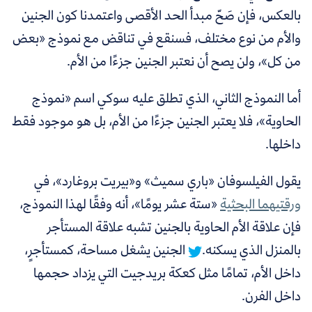
بالعكس، فإن صَحّ مبدأ الحد الأقصى واعتمدنا كون الجنين
والأم من نوع مختلف، فسنقع في تناقض مع نموذج «بعض
من كل»، ولن يصح أن نعتبر الجنين جزءًا من الأم.
أما النموذج الثاني، الذي تطلق عليه سوكي اسم «نموذج
الحاوية»، فلا يعتبر الجنين جزءًا من الأم، بل هو موجود فقط
داخلها.
يقول الفيلسوفان «باري سميث» و«بيريت بروغارد»، في
ورقتيهما البحثية
«
ستة عشر يومًا»، أنه وفقًا لهذا النموذج،
فإن علاقة الأم الحاوية بالجنين تشبه علاقة المستأجر
بالمنزل الذي يسكنه.
الجنين يشغل مساحة، كمستأجرٍ،
داخل الأم، تمامًا مثل كعكة بريدجيت التي يزداد حجمها
داخل الفرن.