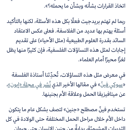
اتخاذ القرارات بشأنه وبشأن ما يحمله؟».
ربما لم تهتم بريدجيت فعلًا بكل هذه الأسئلة، لكنها بالتأكيد
أسئلة يهتم بها عديد من الفلاسفة. فعلى عكس
الاعتقاد
السائد بقدرة العلوم الطبيعية (مثل الأحياء) على تقديم
إجابات لمثل هذه التساؤلات الفلسفية، فإن كثيرًا منها يظل
لغزًا محيرًا أمام العلماء.
في معرض مثل هذه التساؤلات، تُحدِّثنا أستاذة الفلسفة
«
سوكي فينّ
» في مقالها الأخير الذي
نُشر في مجلة «إيون»
،
عن ميتافيزيقا الحمل وعلاقة الأم بجنينها.
تستخدم فينّ مصطلح «جنين» لتصف بشكل عام ما يتكون
داخل الأم خلال مراحل الحمل المختلفة حتى الولادة في كل
الثدييات المشيميّة، بدايةً من جنين الإنسان حتى حيوان