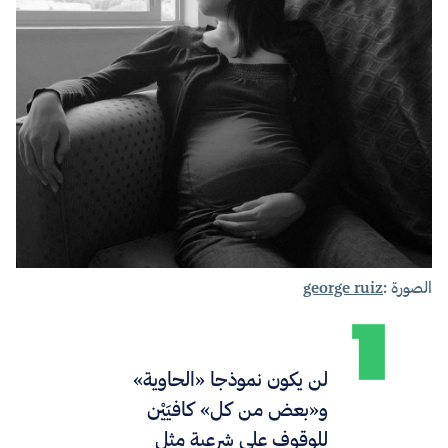
الصورة :
george ruiz
لن يكون نموذجا «الحاوية»
و«بعض من كل» كافيَيْن
للوقوف على شرعية مثل