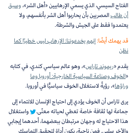
الفتاح السيسي، الذي يسمي الإرهابيين «أهل الشر»،
وسبق
أن طالب
المصريين
بأن يحاربوا أهل الشر بأنفسهم، ولا
يعتمدوا فقط على الجيش والشرطة.
قد يهمك أيضًا:
إنهم يخدعوننا: الإرهاب ليس خطيرًا كما
نظن
يقدم «
ريموند تاراس
»
، وهو عالم سياسي كندي، في كتابه
«
الخوف وصناعة السياسية الخارجية: أوروبا وما
وراؤها
»،
رؤيةً لاستغلال الخوف سياسيًّا في أوروبا.
يرى تاراس أن
الخوف يؤدي إلى احتياج الإنسان للانتماء إلى
جماعة لها ثقافة خاصة تعطي لحياته معنًى.
واستغلال
هذا الاحتياج له وجهان مرتبطان ببعضهما، أحدهما إيجابي
والآخر سلبي. فمن ناحية، يكون أداة لتحقيق التماسك