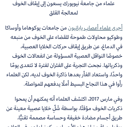
علماء من جامعة نيويورك يسعون إلى إيقاف الخوف
لمعالجة القلق
أجرى علماء أعصاب يابانيون
من جامعات يوكوهاما وأوساكا
وطوكيو محاولات طموحة للقضاء على الخوف من منبعه
في الدماغ، عن طريق إيقاف حركات الخلايا العصبية،
خصوصًا النواقل العصبية المسؤولة عن انفعالات الخوف
وذكرياتها. نجحت التجربة على الفئران لفترة لا تتعدى يومًا
واحدًا، واستعاد الفأر بعدها ذاكرة الخوف لديه، لكن العلماء
رأوا في هذا النجاح البسيط أملًا يدفعهم للمواصلة.
وفي مارس 2017، اكتشف العلماء أنه يمكنهم أن يمحوا
ذكريات الخوف مؤقتًا، بواسطة شَلِّ خلايا عصبية معينة عن
طريق أجسام مضادة خفيفة وحساسة مصممة تقنيًّا،
ويقول مراقبون إن هذه الأجسام سيكون لها دور في العلاج