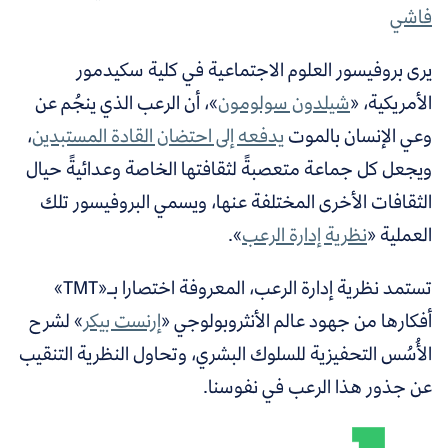
فاشي
يرى بروفيسور العلوم الاجتماعية في كلية سكيدمور
الأمريكية، «
شيلدون سولومون
»، أن الرعب الذي ينجُم عن
وعي الإنسان بالموت
يدفعه إلى احتضان القادة المستبدين
،
ويجعل كل جماعة متعصبةً لثقافتها الخاصة وعدائيةً حيال
الثقافات الأخرى المختلفة عنها، ويسمي البروفيسور تلك
العملية «
نظرية إدارة الرعب
».
تستمد نظرية إدارة الرعب، المعروفة اختصارا بـ«TMT»
أفكارها من جهود عالم الأنثروبولوجي «
إرنست بيكر
»
لشرح
الأُسُس التحفيزية للسلوك البشري، وتحاول النظرية التنقيب
عن جذور هذا الرعب في نفوسنا.