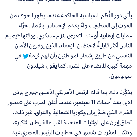
يأتي دور النُّظم السياسية الحاكمة عندما يظهر الخوف من
الموت إلى السطح، سواءً بعدم الإحساس بالأمان جرَّاء
عمليات إرهابية أو عند التعرض لنزاع عسكري، ووقتها «
يصبح
الناس أكثر قابليةً لاحتضان الزعماء، الذين يوفرون الأمان
النفسي عن طريق إشعار المواطنين بأن لهم قيمة
في
مهمة كبيرة للقضاء على الشر»، كما يقول شيلدون
سولومون.
يذكِّرنا ذلك بما قاله الرئيس الأمريكي الأسبق جورج بوش
الابن بعد أحداث 11 سبتمبر، عندما أعلن الحرب على «محور
الشر»، الذي ضمَّ إيران وكوريا الشمالية والعراق. غير ذلك،
تطلق إيران على الولايات المتحدة لقب «الشيطان الأكبر»،
وتتكرر المفردات نفسها في خطابات الرئيس المصري عبد