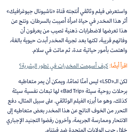
و
استعرض
فيلم وثائقي أنتجته قناة «ناشيونال جيوغرافيك»
أثر هذا المخدر في حياة امرأة أصيبت بالسرطان، ونتج عن
هذا تعرضها لاضطرابات ذهنية تصيب من يعرفون أن
وفاتهم قريبة، لكنها بعد تجربة المخدر أبدت حيوية بالغة،
واهتمت بأمور حياتية عدة، ثم ماتت في سلام.
اقرأ أيضًا:
كيف أسهمت المخدرات في تطور البشرية؟
لكن الـ«LSD» ليس آمنًا تمامًا، ويمكن أن يمر متعاطيه
برحلات روحية سيئة «Bad Trip» لها تبعات نفسية سيئة
كذلك، وهو ما أبرزه الفيلم الوثائقي.
على سبيل المثال، دفع
التحرر من الخوف الناتج عن هذا المخدر بعض متعاطيه إلى
الانتحار وممارسة الجريمة، وآخرون رفضوا التجنيد الإجباري
خلال حرب الولايات المتحدة ضد فيتنام.