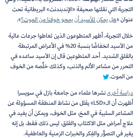
التجربة التي نقلتها صحيفة «الإندبندنت» البريطانية تحت
عنوان «
هل يمكن للآسيد أن يمحو خوفنا من الموت؟
».
خلال التجربة، أظهر المتطوعون الذين تعاطوا جرعات عالية
من الآسيد انخفاضًا بنسبة 20% في الأعراض المرتبطة
بالقلق الشديد.
أحد المتطوعين قال إن الآسيد ساعده في
التحرر من مشاعر الألم والذنب، وكذلك خلَّصه من الخوف
من الموت.
دراسة أخرى
نشرها علماء من جامعة بازل في سويسرا
أظهرت أن الـ«LSD» يقلل من نشاط المنطقة المسؤولة عن
المشاعر السلبية في المخ، مثل الخوف، ويمكن أن يفيد في
علاج أمراض مثل الاكتئاب والقلق، ليس ذلك فقط، بل إنه
يغير في التصوُّر والفِكر والخبرات الزمنية والعاطفية.