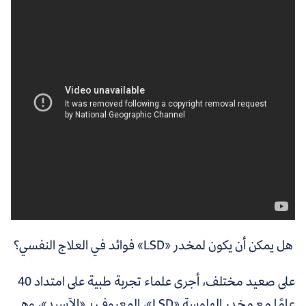
هل يمكن أن يكون لمخدر «LSD» فوائد في العلاج النفسي؟
على صعيد مختلف، أجرى
علماء تجربة طبية على امتداد 40
عامًا مع مخدر الهلوسة «LSD»، المعروف بـ«الآسيد»، وهي