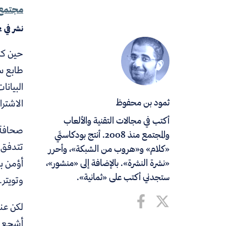
مجتمع
نشر في
2
حين كنت
طابع س
البيانا
الاشتر
ثمود بن محفوظ
أكتب في مجالات التقنية والألعاب
صحافة ا
والمجتمع منذ 2008. أنتج بودكاستَي
تتدفق خ
«كلام» و«هروب من الشبكة»، وأحرر
أؤمن ب
«نشرة النشرة». بالإضافة إلى «منشور»،
ستجدني أكتب على «ثمانية».
وتويتر.
لكن عن
أشجع ا