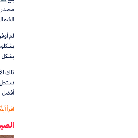
مصدر دخ
الشمالية يتجاوزون 600 مليون بقليل،
يشكلون
بشكل ك
تلك الأ
نستطيع
أفضل م
اقرأ أيضً
الصين