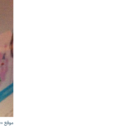
موقع «
o