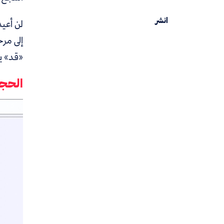
انشر
لن أعيد
إلى مرح
«قد» يك
الحجب