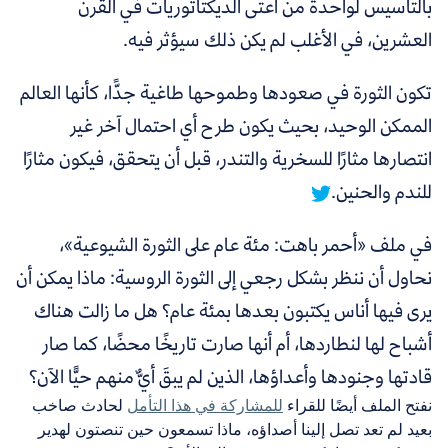
بالتأسيس لواحدة من أعتى الديكتاتوريات في القرن
العشرين، في الأغلب لم يكن ذلك سيؤثر فيه.
تكون الثورة في صعودها وطموحها طاغية جدًّا، كأنها العالم
الممكن الوحيد، بحيث يكون طرح أي احتمال آخر غير
انتصارها مثارًا للسخرية والتندر، قبل أن يتحقق، فيكون مثارًا
للندم والحنين.
في ملف «أحمر باهت: مئة عام على الثورة الشيوعية»،
نحاول أن ننظر بشكل رجعي إلى الثورة الروسية: ماذا يمكن أن
يرى فيها أناس يكتبون بعدها بمئة عام؟ هل ما زالت هناك
أشباح لها لنطاردها، أم أنها صارت تاريخًا محضًا، كما صار
قادتها وجنودها وأعداؤها، الذين لم يبقَ أيٌّ منهم حيًّا الآن؟
نفتح الملف أيضًا للقراء
للمشاركة في هذا التأمل
لحادث صاخب
بعيد لم تعد تصل إلينا أصداؤه، ماذا تسمعون حين تنصتون لهدير