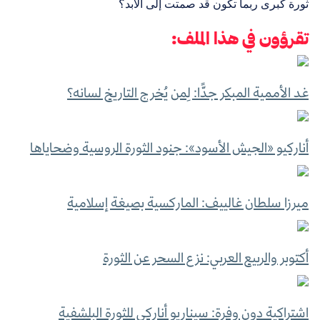
ثورة كبرى ربما تكون قد صمتت إلى الأبد؟
تقرؤون في هذا الملف:
غد الأممية المبكر جدًّا: لِمن يُخرج التاريخ لسانه؟
أناركيو «الجيش الأسود»: جنود الثورة الروسية وضحاياها
ميرزا سلطان غالييف: الماركسية بصيغة إسلامية
أكتوبر والربيع العربي: نزع السحر عن الثورة
اشتراكية دون وفرة: سيناريو أناركي للثورة البلشفية