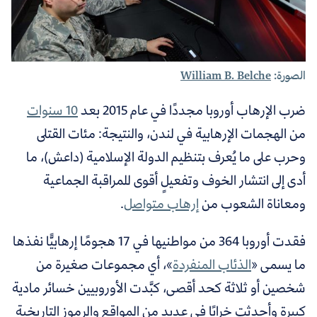
الصورة:
William B. Belche
ضرب الإرهاب أوروبا مجددًا في عام 2015 بعد
10 سنوات
من الهجمات الإرهابية في لندن، والنتيجة: مئات القتلى
وحرب على ما يُعرف بتنظيم الدولة الإسلامية (داعش)، ما
أدى إلى انتشار الخوف وتفعيلٍ أقوى للمراقبة الجماعية
ومعاناة الشعوب من
إرهاب متواصل
.
فقدت أوروبا 364 من مواطنيها في 17 هجومًا إرهابيًّا نفذها
ما يسمى «
الذئاب المنفردة
»، أي مجموعات صغيرة من
شخصين أو ثلاثة كحد أقصى، كبَّدت الأوروبيين خسائر مادية
كبيرة وأحدثت خرابًا في عديد من المواقع والرموز التاريخية