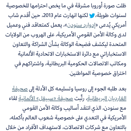
ظلت صورة أوروبا مشرقة في ما يخص احترامها للخصوصية
لسنوات طويلة،
لكنها انهارت عام 2013، حين أقدم شاب
أمريكي يُدعى «
إدوارد سنودن
»، يعمل كمتعاقد فني وعميل
لدى وكالة الأمن القومي الأمريكية، على الهروب من الولايات
المتحدة ليكشف فضيحة الوكالة بشأن الشراكة والتعاون
الاستخباراتي مع دائرة الاستخبارات الاتحادية الألمانية
ومكاتب الاتصالات الحكومية البريطانية، واشتراكهم في
اختراق خصوصية المواطنين.
بعد طلبه الجوء إلى روسيا وتسليمه كل الأدلة إلى
صحيفة
الغارديان البريطانية
، رتَّبت
صحيفة «سبيغل» الألمانية
لقاء
مع سنودن، الذي انتقد أساليب وكالة الأمن القومي
الأمريكية في التعدي على خصوصية شعوب العالم بأكمله،
بالتعاون مع شركات الاتصالات، لاستهداف الأفراد من خلال