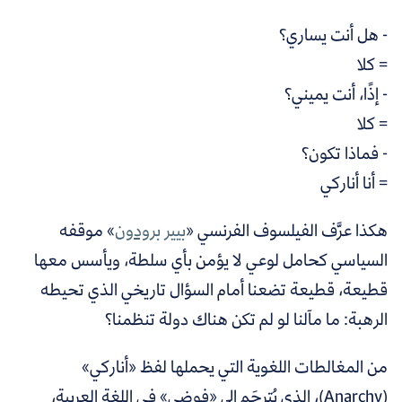
- هل أنت يساري؟
= كلا
- إذًا، أنت يميني؟
= كلا
- فماذا تكون؟
= أنا أناركي
هكذا عرَّف الفيلسوف الفرنسي «
بيير برودون
»
موقفه
السياسي كحامل لوعي لا يؤمن بأي سلطة، ويأسس معها
قطيعة، قطيعة تضعنا أمام السؤال تاريخي الذي تحيطه
الرهبة: ما مآلنا لو لم تكن هناك دولة تنظمنا؟
من المغالطات اللغوية التي يحملها لفظ «أناركي»
(Anarchy)، الذي يُترجَم إلى «فوضى» في اللغة العربية،