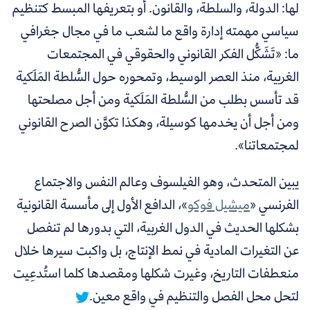
لها: الدولة، والسلطة، والقانون. أو بتعريفها المبسط كتنظيم
سياسي مهمته إدارة واقع ما لشعب ما في مجال جغرافي
ما: «
تَشَكُّل الفكر القانوني والحقوقي في المجتمعات
الغربية، منذ العصر الوسيط، وتمحوره حول السُّلطة المَلَكية
قد تأسس بطلب من السُّلطة المَلَكية ومن أجل مصلحتها
ومن أجل أن يخدمها كوسيلة، وهكذا تكوَّن الصرح القانوني
لمجتمعاتنا
».
يبين المتحدث، وهو الفيلسوف وعالم النفس والاجتماع
الفرنسي «
ميشيل فوكو
»
، الدافع الأول إلى مأسسة القانونية
بشكلها الحديث في الدول الغربية، التي بدورها لم تنفصل
عن التغيرات المادية في نمط الإنتاج، بل
واكبت سيرها خلال
منعطفات التاريخ، وغيرت شكلها ومقصدها كلما استُدعِيت
لتحل محل الفصل والتنظيم في واقع معين.