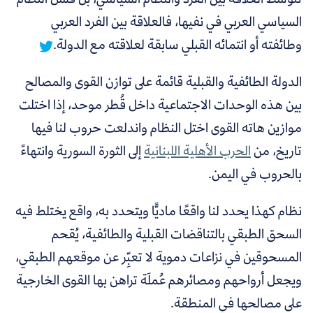
السياسي العربي في نفيها، فالعلاقة بين الفرد العربي
وطائفته أو انتمائه القبلي سابقة لعلاقته مع الدولة.
الدولة الطائفية والقبلية قائمة على توازن القوى والمصالح
بين هذه الوحدات الاجتماعية داخل قُطر موحد، إذا اختلت
موازين هاته القوى اختل النظام واندلعت حروب لنا فيها
تاريخ، من
الحرب الأهلية اللبنانية
إلى الثورة السورية وانتهاءً
بالحروب في اليمن.
نظام كهذا يحدد لنا واقعًا ماديًّا ويتحدد به، واقع يختلط فيه
السحق الطبقي بالتناقضات القبلية والطائفية، يُقحم
المسحوقين في نزاعات دموية لا تعبِّر عن موقعهم الطبقي،
ويجعل أرواحهم ومصائرهم عُملَة تراهن بها القوى الخارجية
على مصالحها في المنطقة.