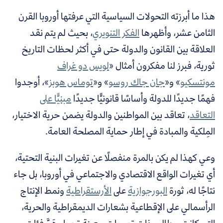
هذا ما أبرزته التحولات السياسية التي عرفتها أوروبا القرن
الثامن عشر، وأظهرها
الفكر التنويري
، بحيث لم يتم نقد
العلاقة بين القانون والدولة حتى في أكثر لحظات التاريخ
ثورية، فبرز لنا مفكرون أمثال «
لويس دو غراف
مونتسكيو
»
و«
جان جاك روسو
»
و«
توماس هوبز
»،
أوجدوا
فهمًا جديدًا للدولة وأساسًا قانونيًّا جديدًا
مبنيًّا على
التعاقد
،
تعاقد بين المواطنين والدولة يضمن حرية الاختيار،
المِلكية والمبادة في إطار حماية المصلحة العامة.
وعي كهذا لم يكن بالمرة منفصلًا عن تغيرات البنية التحتية،
أي تغيرات الواقع الاقتصادي والاجتماعي في أوروبا، بل جاء
نتاجًا له، ثورة
البورجوازية
على
الأرستقراطية
ونمط الإنتاج
الرأسمالي على الإقطاعية بشعارات الديمقراطية والحرية،