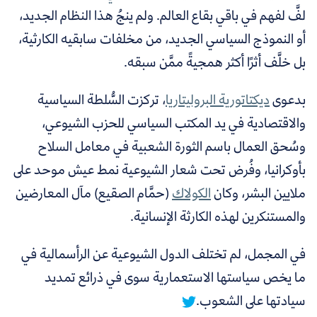
لفَّ لفهم في باقي بقاع العالم. ولم ينجُ هذا النظام الجديد،
أو النموذج السياسي الجديد، من مخلفات سابقيه الكارثية،
بل خلَّف أثرًا أكثر همجيةً ممَّن سبقه.
بدعوى
ديكتاتورية البروليتاريا
،
تركزت السُّلطة السياسية
والاقتصادية في يد المكتب السياسي للحزب الشيوعي،
وسُحق العمال باسم الثورة الشعبية في معامل السلاح
بأوكرانيا، وفُرض تحت شعار الشيوعية نمط عيش موحد على
ملايين البشر، وكان
الكولاك
(حمَّام الصقيع) مآل المعارضين
والمستنكرين لهذه الكارثة الإنسانية.
في المجمل،
لم تختلف الدول الشيوعية عن الرأسمالية في
ما يخص سياستها الاستعمارية سوى في ذرائع تمديد
سيادتها على الشعوب.