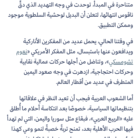
متناحرة في المبدأ، توحدت في وجه التهديد الذي دقَّ
ناقوس انتهائها، لتعلن أن البديل لوحشية السلطوية موجود
وممكن التطبيق.
في وقتنا الحالي، يحمل عديد من المفكرين الأناركية
ويدافعون عنها
باستبسال، مثل المفكر الأمريكي «
نعوم
تشومسكي
»
، وتناضل من أجلها حركات عمالية نقابية
وحركات احتجاجية، ازدهرت في وجه صعود اليمين
المتطرف في عديد من أقطار العالم.
أما الشعوب العربية فيجب أن تعيد النظر في علاقاتها
بتنظيماتها السياسية، خصوصًا بعد انتكاسة أحلام ما أُطلق
عليه «الربيع العربي»، فبقاع مثل سوريا واليمن، التي لم تهدأ
فيها الحرب الأهلية بعد، تمنح تربةً خصبةً لنمو وعي كهذا