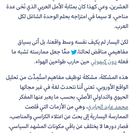
العشرين، وعي كهذا كان بمثابة الأمل العربي الذي نَحَى عدة
مناحي، لا سيما في امتزاجه بحلم الوحدة الشاغل لكل
العرب.
لكن
اليسار لم يكيف نفسه وسط واقعنا، بل أتى بسياق
مفاهيمي مناقض لحالنا،
ممَّا جعل ممارسته تشبه ما
فعله
دون كيهوتي
حين
حارب طواحين الهواء.
هذه المشكلة،
مشكلة توظيف مفاهيم استُمِدَّت من تحليل
الواقع الأوروبي، تعني
أننا نتحدث لغة في غير مجالها
الحيوي والتداولي الأصلي،
بحسب ما يعبر عنها المفكر
محمد عابد الجابري
، وهي من الأزمات التي قلصت
الممارسة اليسارية إلى بحث عن اعتلاء الكراسي والمناصب،
فصار دورها لا يختلف عن باقي مكونات المشهد السياسي،