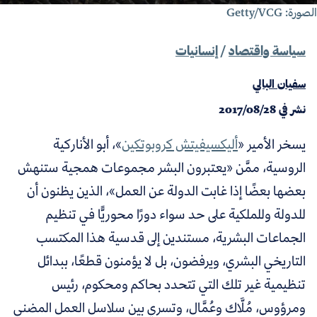
ورة: Getty/VCG
سياسة واقتصاد
/
إنسانيات
سفيان البالي
نشر في
2017/08/28
يسخر الأمير «
أليكسيفيتش كروبوتكين
»، أبو الأناركية
الروسية،
ممَّن «يعتبرون البشر مجموعات همجية ستنهش
بعضها بعضًا إذا غابت الدولة عن العمل»، الذين
يظنون أن
للدولة وللملكية على حد سواء دورًا محوريًّا في تنظيم
الجماعات البشرية، مستندين إلى قدسية هذا المكتسب
التاريخي البشري، ويرفضون، بل لا يؤمنون قطعًا، ببدائل
تنظيمية غير تلك التي تتحدد بحاكم ومحكوم، رئيس
ومرؤوس، مُلَّاك وعُمَّال، وتسري بين سلاسل العمل المضني