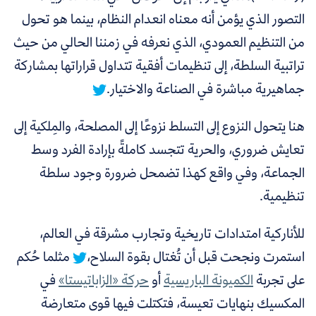
التصور الذي يؤمن أنه معناه انعدام النظام، بينما هو
تحول
من التنظيم العمودي، الذي نعرفه في زمننا الحالي من حيث
تراتبية السلطة، إلى تنظيمات أفقية تتداول قراراتها بمشاركة
جماهيرية مباشرة في الصناعة والاختيار.
هنا يتحول النزوع إلى التسلط نزوعًا إلى المصلحة، والمِلكية إلى
تعايش ضروري، والحرية تتجسد كاملةً بإرادة الفرد وسط
الجماعة، وفي واقع كهذا تضمحل ضرورة وجود سلطة
تنظيمية.
للأناركية امتدادات تاريخية وتجارب مشرقة في العالم،
استمرت ونجحت قبل أن تُغتال بقوة السلاح،
مثلما حُكم
على تجربة
الكميونة الباريسية
أو
حركة «الزاباتيستا»
في
المكسيك بنهايات تعيسة، فتكتلت فيها قوى متعارضة