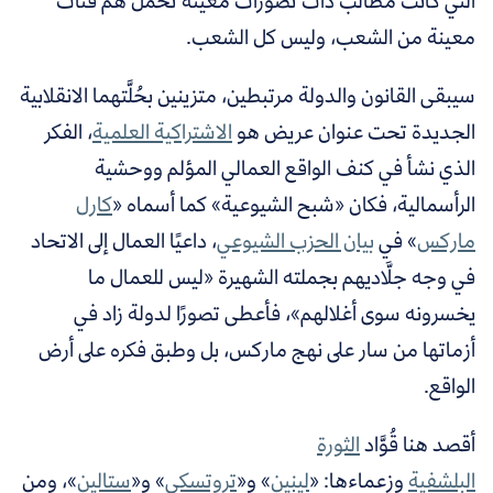
التي كانت مطالب ذات تصورات معينة تحمل هَمَّ فئات
معينة من الشعب، وليس كل الشعب.
سيبقى القانون والدولة مرتبطين، متزينين بحُلَّتهما الانقلابية
الجديدة تحت عنوان عريض هو
الاشتراكية العلمية
، الفكر
الذي نشأ في كنف الواقع العمالي المؤلم ووحشية
الرأسمالية، فكان «شبح الشيوعية» كما أسماه «
كارل
ماركس
»
في
بيان الحزب الشيوعي
، داعيًا العمال إلى الاتحاد
في وجه جلَّاديهم بجملته الشهيرة «
ليس للعمال ما
يخسرونه سوى أغلالهم
»، فأعطى تصورًا لدولة زاد في
أزماتها من سار على نهج ماركس، بل وطبق فكره على أرض
الواقع.
أقصد هنا قُوَّاد
الثورة
البلشفية
وزعماءها:
«
لينين
»
و«
تروتسكي
»
و«
ستالين
»
، ومن