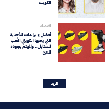
الكويت
اقتصاد
أفضل 5 براندات للأحذية
التي يحبها الكويتي المُحب
للستايل.. والمهتم بجودة
المنتج
المزيد