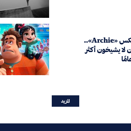
في كوميكس «Archie»..
 لا يشيخون أكثر
المزيد