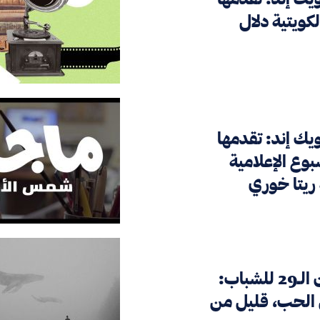
لكويتية دلال
ويك إند: تقدمها
بوع الإعلامية
ة ريتا خوري
الصالون الـ29 للشباب:
 الحب، قليل من