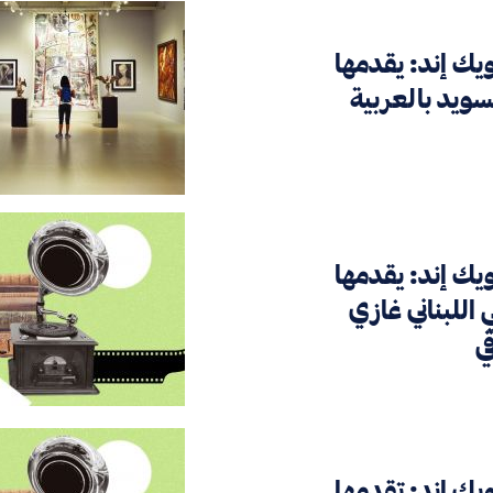
ويك إند: يقدمها
سويد بالعربية
ويك إند: يقدمها
 اللبناني غازي
ي
ويك إند: تقدمها