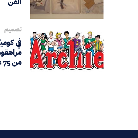
الفن
تصميم
مراهقون
من 75 عامًا