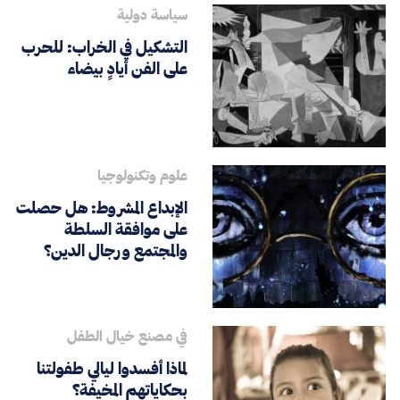
سياسة دولية
التشكيل في الخراب: للحرب
على الفن أيادٍ بيضاء
علوم وتكنولوجيا
الإبداع المشروط: هل حصلت
على موافقة السلطة
والمجتمع ورجال الدين؟
في مصنع خيال الطفل
لماذا أفسدوا ليالي طفولتنا
بحكاياتهم المخيفة؟