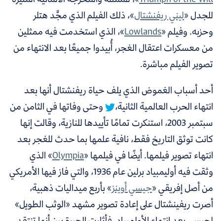
للجدل «
ليني ريفنشتال
»، ذلك الفيلم الذي مجَّد هتلر
وحزبه. وفيلم «
Lowlands
»، الذي استخدمت فيه ممثلين
من معسكرات اعتقال الغجر، أُبيدوا جميعًا بعد الانتهاء من
تصوير الفيلم مباشرة.
أحد أسباب الغموض الذي يلف حياة ريفنشتال أنها بعد
انتهاء الحرب العالمية الثانية،
وحتى وفاتها في الثامن من
سبتمبر 2003، استنكرت تمامًا تأييدها للنازية، وقالت إنها
كانت توثق التاريخ فقط، نافية علمها بما حدث للغجر بعد
انتهاء تصوير فيلمها. أيضًا في فيلمها «
Olympia
» الذي
وثقت فيه أوليمبياد برلين عام 1936، والتي فاز فيها الأمريكي
من أصل إفريقي «
جيسي أوينز
» بأربع ميداليات ذهبية،
أصرت ريفينشتال على إعادة تصوير مشهد «الوثب الطويل»
لجيسي بعد انتهاء الأولمبياد، فأثارت الحيرة بين أنها تنتقد