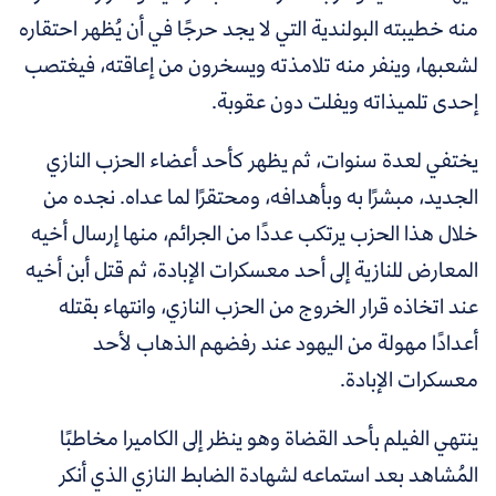
منه خطيبته البولندية التي لا يجد حرجًا في أن يُظهر احتقاره
لشعبها، وينفر منه تلامذته ويسخرون من إعاقته، فيغتصب
إحدى تلميذاته ويفلت دون عقوبة.
يختفي لعدة سنوات، ثم يظهر كأحد أعضاء الحزب النازي
الجديد، مبشرًا به وبأهدافه، ومحتقرًا لما عداه. نجده من
خلال هذا الحزب يرتكب عددًا من الجرائم، منها إرسال أخيه
المعارض للنازية إلى أحد معسكرات الإبادة، ثم قتل أبن أخيه
عند اتخاذه قرار الخروج من الحزب النازي، وانتهاء بقتله
أعدادًا مهولة من اليهود عند رفضهم الذهاب لأحد
معسكرات الإبادة.
ينتهي الفيلم بأحد القضاة وهو ينظر إلى الكاميرا مخاطبًا
المُشاهد بعد استماعه لشهادة الضابط النازي الذي أنكر