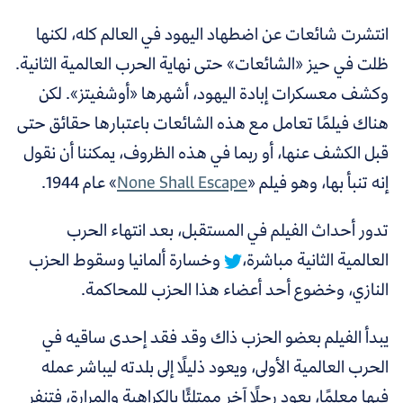
انتشرت شائعات عن اضطهاد اليهود في العالم كله، لكنها
ظلت في حيز «الشائعات» حتى نهاية الحرب العالمية الثانية.
وكشف معسكرات إبادة اليهود، أشهرها «أوشفيتز». لكن
هناك فيلمًا تعامل مع هذه الشائعات باعتبارها حقائق حتى
قبل الكشف عنها، أو ربما في هذه الظروف، يمكننا أن نقول
إنه تنبأ بها، وهو فيلم «
None Shall Escape
» عام 1944.
تدور أحداث الفيلم في المستقبل، بعد انتهاء الحرب
العالمية الثانية مباشرة،
وخسارة ألمانيا وسقوط الحزب
النازي، وخضوع أحد أعضاء هذا الحزب للمحاكمة.
يبدأ الفيلم بعضو الحزب ذاك وقد فقد إحدى ساقيه في
الحرب العالمية الأولى، ويعود ذليلًا إلى بلدته ليباشر عمله
فيها معلمًا، يعود رجلًا آخر ممتلئًا بالكراهية والمرارة، فتنفر