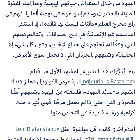
اليهود من خلال استعراض حياتهم اليومية ومنازلهم القذرة
المليئة بالحشرات وعدم إسهامهم في نهضة ألمانيا. فهم في
رأي مخرج الفيلم «كائنات ليست لها فائدة»، إذ استنكر
أساليبهم غير الإنسانية في ذبح الحيوانات، وتعاليم دينهم
التي، وفقًا له، تحثهم على خداع الآخرين، وقول كل شيء إلا
الحقيقة، وشبههم بالجرذان التي لا تحمل سوى الأمراض.
ربما يُذكِّرك هذا التشبيه بالمشهد الأول من فيلم
«
Inglourious Basterds
»، إذ عرض الكولونيل «هانز لاندا»
الشهير بـ«صائد اليهود»، فلسفته عن اليهود وشبههم أيضًا
بالجرذان التي، حتى إذا لم تحمل مرضًا، فهي تُثير داخلك
كراهية ورغبة شديدة في التخلص منها.
أفلام أخرى كانت أقل مباشرة، مثل «
Leni Riefenstahl:
Triumph of the Will
»، للممثلة والمخرجة الألمانية المثيرة