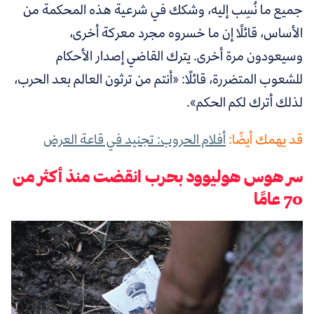
جميع ما نُسِب إليه، وشكك في شرعية هذه المحكمة من
الأساس، قائلًا إن ما خسروه مجرد معركة أخرى،
وسيعودون مرة أخرى. يترك القاضي إصدار الأحكام
للشعوب المتضررة، قائلًا: «أنتم من ترثون العالم بعد الحرب،
لذلك أترك لكم الحكم».
قد يهمك أيضًا:
أفلام الحروب: تجنيد في قاعة العرض
سر هوس هوليوود بحرب انقضت منذ أكثر من
70 عامًا