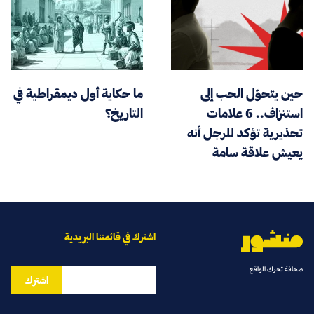
حين يتحوّل الحب إلى
ما حكاية أول ديمقراطية في
استنزاف.. 6 علامات
التاريخ؟
تحذيرية تؤكد للرجل أنه
يعيش علاقة سامة
اشترك في قائمتنا البريدية
صحافة تحرك الواقع
اشترك