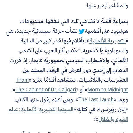
والمشاعر ليعبر عنها.
بميزانية قليلة لا تضاهي تلك التي تنفقها استديوهات
هوليوود على أفلامها،
نشأت حركة سينمائية جديدة، هي
«
التعبيرية الألمانية
»، بأفلام فيها قدر كبير من الذاتية
والسوداوية والشاعرية، تعكس آثار الحرب على الشعب
الألماني، والاضطراب السياسي لجمهورية فايمار. إذا قررت
الذهاب إلى إحدي دور العرض في الوقت الممتد بين
العشرينيات والثلاثينيات، ستشاهد أفلامًا مثل: «
From
Morn to Midnight
» أو «
The Cabinet of Dr. Caligari
»،
وربما «
The Last Laugh
»، وهي أفلام يقول عنها الكاتب
«إيان روبرتس»، في كتابه «
السينما التعبيرية الألمانية: عالم
الضوء والظلال
»: