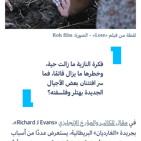
لقطة من فيلم «Lore» - الصورة: Roh film
فكرة النازية ما زالت حية،
وخطرها ما يزال قائمًا، فما
سر افتتنان بعض الأجيال
الجديدة بهتلر وفلسفته؟
في
مقال للكاتب والمؤرخ الإنجليزي
«Richard J Evans»،
بجريدة «الغارديان» البريطانية، يستعرض عددًا من أسباب