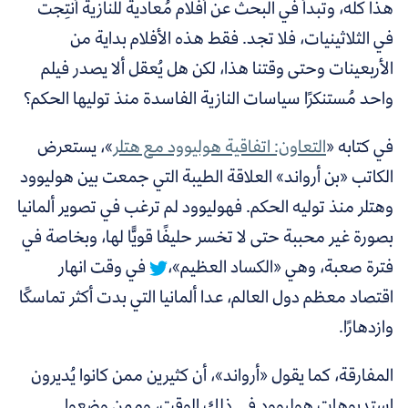
هذا كله، وتبدأ في البحث عن أفلام مُعادية للنازية أُنتِجت
في الثلاثينيات، فلا تجد. فقط هذه الأفلام بداية من
الأربعينات وحتى وقتنا هذا، لكن هل يُعقل ألا يصدر فيلم
واحد مُستنكرًا سياسات النازية الفاسدة منذ توليها الحكم؟
في كتابه «
التعاون: اتفاقية هوليوود مع هتلر
»، يستعرض
الكاتب «بن أرواند» العلاقة الطيبة التي جمعت بين هوليوود
وهتلر منذ توليه الحكم.
فهوليوود لم ترغب في تصوير ألمانيا
بصورة غير محببة حتى لا تخسر حليفًا قويًّا لها، وبخاصة في
فترة صعبة، وهي «الكساد العظيم»،
في وقت انهار
اقتصاد معظم دول العالم، عدا ألمانيا التي بدت أكثر تماسكًا
وازدهارًا.
المفارقة، كما يقول «أرواند»، أن كثيرين ممن كانوا يُديرون
استديوهات هوليوود في ذلك الوقت، وممن وضعوا