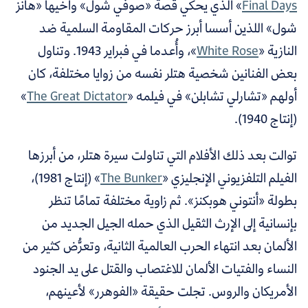
Final Days
» الذي يحكي قصة «صوفي شول» وأخيها «هانز
شول» اللذين أسسا أبرز حركات المقاومة السلمية ضد
النازية «
White Rose
»، وأُعدما في فبراير 1943. وتناول
بعض الفنانين شخصية هتلر نفسه من زوايا مختلفة، كان
أولهم «تشارلي تشابلن» في فيلمه «
The Great Dictator
»
(إنتاج 1940).
توالت بعد ذلك الأفلام التي تناولت سيرة هتلر، من أبرزها
الفيلم التلفزيوني الإنجليزي «
The Bunker
» (إنتاج 1981)،
بطولة «أنتوني هوبكنز». ثم زاوية مختلفة تمامًا تنظر
بإنسانية إلى الإرث الثقيل الذي حمله الجيل الجديد من
الألمان بعد انتهاء الحرب العالمية الثانية، وتعرُّض كثير من
النساء والفتيات الألمان للاغتصاب والقتل على يد الجنود
الأمريكان والروس. تجلت حقيقة «الفوهرر» لأعينهم،