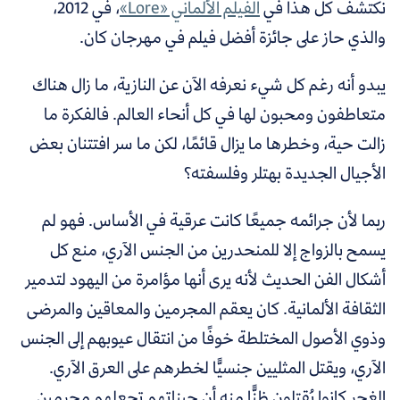
نكتشف كل هذا في
الفيلم الألماني «Lore»
، في 2012،
والذي حاز على جائزة أفضل فيلم في مهرجان كان.
يبدو أنه رغم كل شيء نعرفه الآن عن النازية، ما زال هناك
متعاطفون ومحبون لها في كل أنحاء العالم. فالفكرة ما
زالت حية، وخطرها ما يزال قائمًا، لكن ما سر افتتنان بعض
الأجيال الجديدة بهتلر وفلسفته؟
ربما لأن جرائمه جميعًا كانت عرقية في الأساس. فهو لم
يسمح بالزواج إلا للمنحدرين من الجنس الآري، منع كل
أشكال الفن الحديث لأنه يرى أنها مؤامرة من اليهود لتدمير
الثقافة الألمانية. كان يعقم المجرمين والمعاقين والمرضى
وذوي الأصول المختلطة خوفًا من انتقال عيوبهم إلى الجنس
الآري، ويقتل المثليين جنسيًّا لخطرهم على العرق الآري.
الغجر كانوا يُقتلون ظنًّا منه أن جيناتهم تجعلهم مجرمين