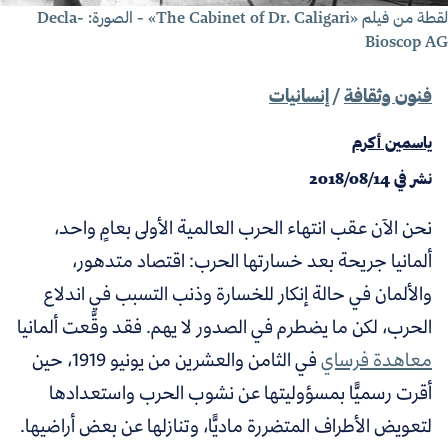
لقطة من فيلم «The Cabinet of Dr. Caligari» - الصورة: Decla-
Bioscop A
فنون وثقافة
/
إنسانيات
ياسمين أكرم
نشر في
2018/08/14
نحن الآن عقب انتهاء الحرب العالمية الأولى بعامٍ واحد،
ألمانيا جريحة بعد خسارتها الحرب: اقتصاد متدهور،
والألمان في حالة إنكار للخسارة وذنب التسبب في اندلاع
الحرب، لكن ما يضطرم في الصدور لا يهم. فقد وقَّعت ألمانيا
معاهدة فرساي
في الثامن والعشرين من يونيو 1919، حين
أقرت رسميًّا بمسؤوليتها عن نشوب الحرب واستعدادها
لتعويض الأطراف المتضررة ماديًّا، وتنازلها عن بعض أراضيها.