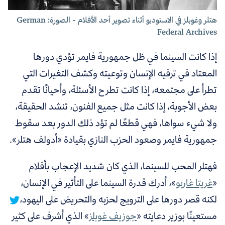
هتلر و
غوبلز
في الاستوديو أثناء تصوير أحد الأفلام - الصورة: German
Federal Archives
إذا كانت السينما في ظل جمهورية فايمر تؤدي دورها
المعتاد في ترفيه الإنسان وتوعيته وكشف التغيرات التي
تطرأ على مجتمعه، إذا كانت تطرح الأسئلة، وأحيانًا تقدم
بعض الأجوبة، إذا كانت مثل جميع الفنون، تنشد الحقيقة،
ولا شيء سواها، فهي قطعًا لم تؤد ذلك الدور بعد سقوط
جمهورية فايمر وصعود الحزب النازي بقيادة «أدولف هتلر».
فهتلر المحب للسينما، الذي كان
شديد الإعجاب بأفلام
«
غريتا غاربو
»،
أدرك قدرة السينما على التأثير في الإنسان،
لكنه قصر دورها على الترويج لحزبه والتحريض على اليهود،
مستعينًا بوزير دعايته «
جوزيف غوبلز
» الذي أشرف على كثير