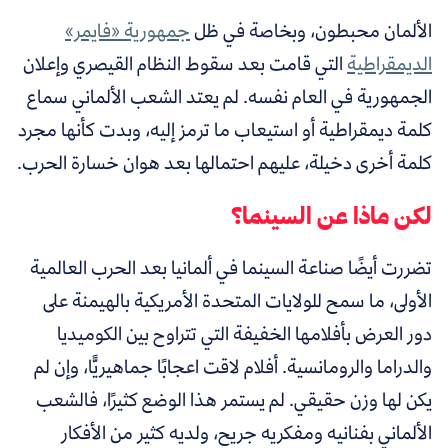
الألمان محبطون، وبخاصة في ظل
جمهورية «فايمر»
الديمقراطية
التي قامت بعد سقوط النظام القيصري وإعلان
الجمهورية في العام نفسه. لم يعتد الشعب الألماني سماع
كلمة ديمقراطية أو استيعاب ما ترمز إليه، وبدت كأنها مجرد
كلمة أخرى دخيلة، عليهم احتمالها بعد هوان خسارة الحرب.
لكن ماذا عن السينما؟
تضررت أيضًا صناعة السينما في ألمانيا بعد الحرب العالمية
الأولى، ما سمح للولايات المتحدة الأمريكية بالهيمنة على
دور العرض بأفلامها الخفيفة التي تتراوح بين الكوميديا
والدراما والرومانسية. أفلام لاقت اعجابًا جماهيريًّا، وإن لم
يكن لها وزن حقيقي. لم يستمر هذا الوضع كثيرًا، فالشعب
الألماني بفنانيه ومفكريه جريح، ولديه كثير من الأفكار