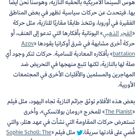
هوس السينما الأمريكية بالحقبة النازية، وهوسنا نحن أيضًا
بها. فيتحدث عن حركات سياسية تظهر في بعض المناطق
الفقيرة في أوروبا، وتتخذ طابعًا مقاربًا للنازية، مثل حركة
«
الفجر الذهبي
» اليونانية بأفكارها التي تدعو إلى العنف، أو
حركة أخرى مشابهة في شرق أوكرانيا يقودها «
Azov
battalion
» بأفكاره المعادية للسامية. حركات تنكر وجود أي
صلة لها بالنازية، لكنها تتبع منهجها في التحريض ضد
المهاجرين والمسلمين والأقليات الأخرى في المجتمعات
الأوربية.
بعض هذه الأفلام توثق جرائم النازية تجاه اليهود، مثل فيلم
«
The Pianist
» للمخرج «رومان بولانسكي»، وأخرى
تستعرض حركات المقاومة
التي نشأت في عهد هتلر، والتي
قُضي على قادتها سريعًا،
مثل فيلم «
Sophie Scholl: The