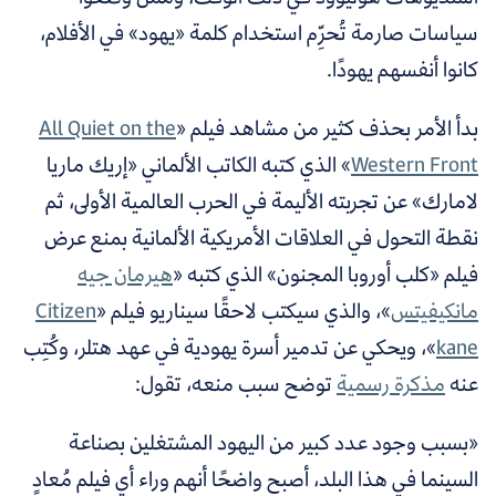
سياسات صارمة تُحرِّم استخدام كلمة «يهود» في الأفلام،
كانوا أنفسهم يهودًا.
بدأ الأمر بحذف كثير من مشاهد فيلم «
All Quiet on the
Western Front
» الذي كتبه الكاتب الألماني «إريك ماريا
لامارك» عن تجربته الأليمة في الحرب العالمية الأولى، ثم
نقطة التحول في العلاقات الأمريكية الألمانية بمنع عرض
فيلم «كلب أوروبا المجنون» الذي كتبه «
هيرمان جيه
مانكيفيتس
»، والذي سيكتب لاحقًا سيناريو فيلم «
Citizen
kane
»، ويحكي عن تدمير أسرة يهودية في عهد هتلر، وكُتِب
عنه
مذكرة رسمية
توضح سبب منعه، تقول:
«بسبب وجود عدد كبير من اليهود المشتغلين بصناعة
السينما في هذا البلد، أصبح واضحًا أنهم وراء أي فيلم مُعادٍ