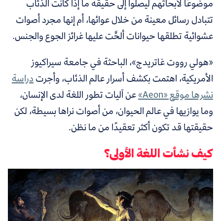
موضوعًا لأبحاثهم ليصلوا إلى حقيقة ما إذا كانت الذئاب
تتبادل رسائل معينة من خلال عوائها، أم إنها مجرد أصوات
عشوائية تطلقها حيوانات ألحَّت عليها غرائز الجوع والجنس.
«هولي رووت غاتريدج»، الباحثة في جامعة سيراكيوز
الأمريكية، اهتمت بكشف أسرار عالم الذئاب، وأجرت
دراسة
نشرها موقع «Aeon»
عن
آليات تطور اللغة لدى الإنسان،
وما يوازيها في عالم الحيوان، من أصوات نراها بسيطة، لكن
حقيقتها قد تكون أكثر تعقيدًا من ما نظن.
كيف نشأت اللغة الأولى؟