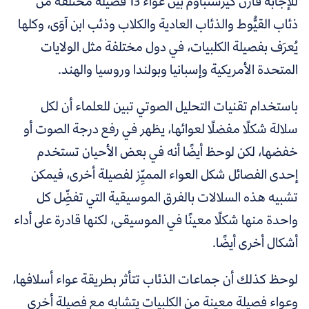
للإجابة قارن كيرشنباوم بين عواء 13 فصيلة مختلفة من
ذئاب القيُّوط والذئاب العادية والكلاب وذئب ابن آوَى، وكلها
يُعرَف بفصيلة الكلبيات، في دول مختلفة مثل الولايات
المتحدة الأمريكية وإسبانيا وبولندا وروسيا والهند.
باستخدام تقنيات التحليل الصوتي تبين للعلماء أن لكل
سلالة شكلًا مفضلًا لعوائها، يظهر في رفع درجة الصوت أو
خفضها، لكن لوحظ أيضًا أنه في بعض الأحيان تستخدم
إحدى الفصائل شكل العواء المميِّز لفصيلة أخرى، فيمكن
تشبيه هذه السلالات بالفرق الموسيقية التي تفضِّل كل
واحدة منها شكلًا معينًا في الموسيقى، لكنها قادرة على أداء
أشكال أخرى أيضًا.
لوحظ كذلك أن جماعات الذئاب تتأثر بطريقة عواء أسلافها،
وعواء فصيلة معينة من الكلبيات يتشابه مع فصيلة أخرى