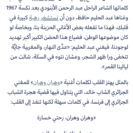
كلماتها الشاعر الراحل عبد الرحمن الأبنودي بعد نكسة 1967
وغناها عبد الحليم حافظ، دون أن
تستشعر رهبة
كبيرة في
قلبك، فهذا ما تفعله بعض الأغاني الحزينة بنا، وبخاصة لو
كان موضوعها الوطن، فضياع هذا الحضن الكبير أكبر تهديد
لوجودنا، فيغني عبد الحليم: «عدَّى النهار، والمغربية جايَّة
تتخفى ورا ظهر الشجر، وعشان نتوه في السكة، شالت من
ليالينا القمر».
بالمثل يهتز القلب لكلمات أغنية «
وهران وهران
» للمغني
الجزائري الشاب خالد، التي يتناول فيها قضية هجرة الشباب
الجزائري إلى فرنسا، في كلمات سهلة لكنها تنفذ إلى القلب:
«وهران وهران، رحتي خسارة