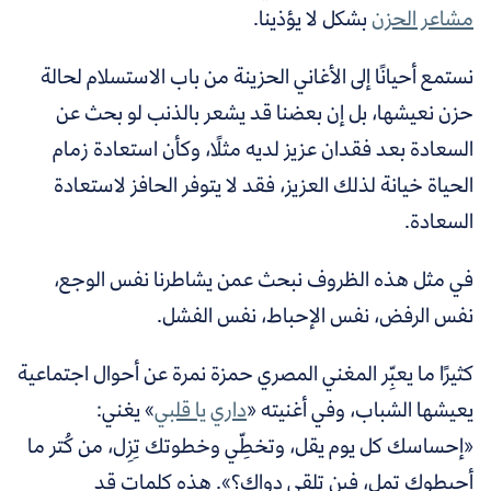
مشاعر الحزن
بشكل لا يؤذينا.
نستمع أحيانًا إلى الأغاني الحزينة من باب الاستسلام لحالة
حزن نعيشها، بل إن بعضنا قد يشعر بالذنب لو بحث عن
السعادة بعد فقدان عزيز لديه مثلًا، وكأن استعادة زمام
الحياة خيانة لذلك العزيز، فقد لا يتوفر الحافز لاستعادة
السعادة.
في مثل هذه الظروف نبحث عمن يشاطرنا نفس الوجع،
نفس الرفض، نفس الإحباط، نفس الفشل.
كثيرًا ما يعبِّر المغني المصري حمزة نمرة عن أحوال اجتماعية
يعيشها الشباب، وفي أغنيته «
داري يا قلبي
» يغني:
«إحساسك كل يوم يقل، وتخطِّي وخطوتك تِزِل، من كُتر ما
أحبطوك تِمِل، فين تلقى دواك؟». هذه كلمات قد