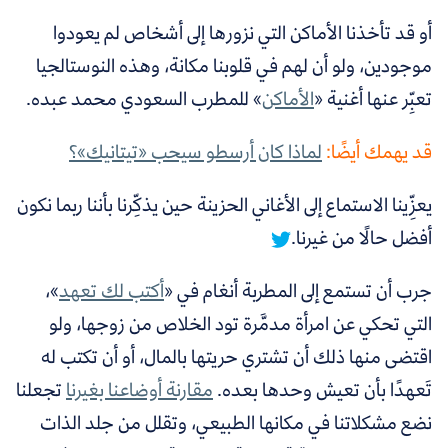
أو قد تأخذنا الأماكن التي نزورها إلى أشخاص لم يعودوا
موجودين، ولو أن لهم في قلوبنا مكانة، وهذه النوستالجيا
تعبِّر عنها أغنية «
الأماكن
» للمطرب السعودي محمد عبده.
قد يهمك أيضًا:
لماذا كان أرسطو سيحب «تيتانيك»؟
يعزِّينا الاستماع إلى الأغاني الحزينة حين يذكِّرنا بأننا ربما نكون
أفضل حالًا من غيرنا.
جرب أن تستمع إلى المطربة أنغام في «
أكتب لك تعهد
»،
التي تحكي عن امرأة مدمَّرة تود الخلاص من زوجها، ولو
اقتضى منها ذلك أن تشتري حريتها بالمال، أو أن تكتب له
تَعهدًا بأن تعيش وحدها بعده.
مقارنة أوضاعنا بغيرنا
تجعلنا
نضع مشكلاتنا في مكانها الطبيعي، وتقلل من جلد الذات