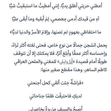
أعطني حريتي أطلق يديَّا، إنني أعطيتُ ما استبقيتُ شيَّا
آهِ من قيدك أدمى مِعصمي، لِمَ أبقيه وما أبقى عليَّا
ما احتفاظي بعهودٍ لم تصنها، وإلامَ الأسرُ والدنيا لديَّا»
يحمل الشجن جمالًا من نوع خاص، فحتى لغته أكثر ثراءً،
وإحساسه أكثر عمقًا وأبلغ أثرًا، فلا يمكنك إلا أن تتوقف
طويلًا أمام قصيدة «
أنا وليلى
» للمغني والملحن العراقي
كاظم الساهر، وهذا مقطع صغير منها:
«فراشةٌ جئت ألقي كحل أجنحتي
لديكِ فاحترقَت ظلمًا جناحاتي
أصيحُ والسيف مزروعٌ بخاصرتي