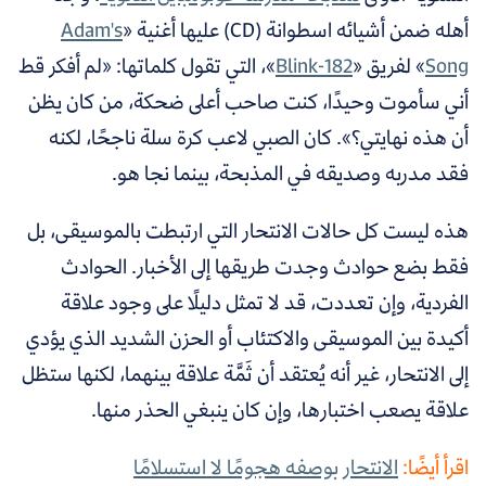
أهله ضمن أشيائه اسطوانة (CD) عليها أغنية «
Adam's
Song
» لفريق «
182-Blink
»، التي تقول كلماتها: «لم أفكر قط
أني سأموت وحيدًا، كنت صاحب أعلى ضحكة، من كان يظن
أن هذه نهايتي؟». كان الصبي لاعب كرة سلة ناجحًا، لكنه
فقد مدربه وصديقه في المذبحة، بينما نجا هو.
هذه ليست كل حالات الانتحار التي ارتبطت بالموسيقى، بل
فقط بضع حوادث وجدت طريقها إلى الأخبار. الحوادث
الفر
دية، وإن تعددت، قد لا تمثل دليلًا على وجود علاقة
أكيدة بين الموسيقى والاكتئاب أو الحزن الشديد الذي يؤدي
إلى الانتحار، غير أنه يُعتقد أن ثَمَّة علاقة بينهما، لكنها ستظل
علاقة يصعب اختبارها، وإن كان ينبغي الحذر منها.
اقرأ أيضًا:
الانتحار بوصفه هجومًا لا استسلامًا