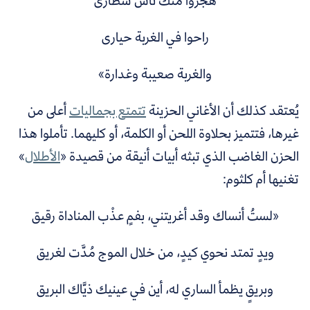
هجروا منك ناس شطارى
راحوا في الغربة حيارى
والغربة صعيبة وغدارة
»
يُعتقد كذلك أن الأغاني الحزينة
تتمتع بجماليات
أعلى من
غيرها
، فتتميز بحلاوة اللحن أو الكلمة، أو كليهما. تأملوا هذا
الحزن الغاضب الذي تبثه أبيات أنيقة من قصيدة «
الأطلال
»
تغنيها أم كلثوم:
«لستُ أنساك وقد أغريتني، بفمٍ عذْب المناداة رقيق
ويدٍ تمتد نحوي كيدٍ، من خلال الموج مُدَّت لغريق
وبريقٍ يظمأ الساري له، أين في عينيك ذيَّاك البريق