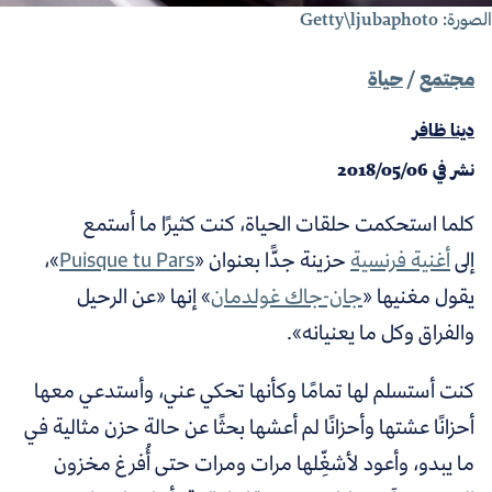
رة: Getty\ljubaphoto
مجتمع
/
حياة
دينا ظافر
نشر في
2018/05/06
كلما استحكمت حلقات الحياة، كنت كثيرًا ما أستمع
إلى
أغنية فرنسية
حزينة جدًّا بعنوان «
Puisque tu Pars
»،
يقول مغنيها «
جان-جاك غولدمان
» إنها «عن الرحيل
والفراق وكل ما يعنيانه».
كنت أستسلم لها تمامًا وكأنها تحكي عني، وأستدعي معها
أحزانًا عشتها وأحزانًا لم أعشها بحثًا عن حالة حزن مثالية في
ما يبدو، وأعود لأشغِّلها مرات ومرات حتى أُفرغ مخزون