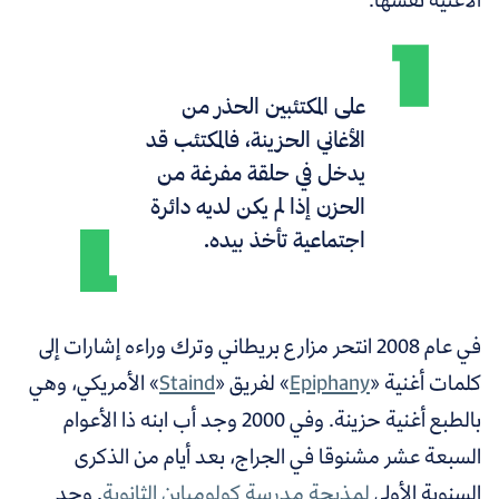
على المكتئبين الحذر من
الأغاني الحزينة، فالمكتئب قد
يدخل في حلقة مفرغة من
الحزن إذا لم يكن لديه دائرة
اجتماعية تأخذ بيده.
في عام 2008 انتحر مزارع بريطاني وترك وراءه إشارات إلى
كلمات أغنية «
Epiphany
» لفريق «
Staind
» الأمريكي، وهي
بالطبع أغنية حزينة. وفي 2000 وجد أب ابنه ذا الأعوام
السبعة عشر مشنوقا في الجراج، بعد أيام من الذكرى
السنوية الأولى
لمذبحة مدرسة كولومباين الثانوية
. وجد