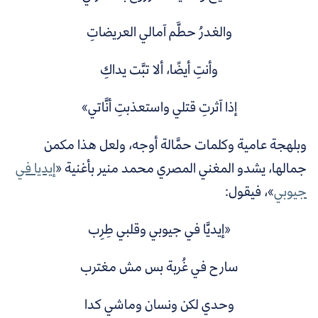
والغدرُ حطَّم آمالي العريضاتِ
وأنتِ أيضًا، ألا تبَّت يداكِ
إذا آثرتِ قتلي واستعذبتِ أنَّاتي»
وبلهجة عامية وكلمات حمَّالة أوجه، ولعل هذا مكمن
جمالها، يشدو المغني المصري محمد منير بأغنية «
إيديا في
جيوبي
»، فيقول:
«إيديَّا في جيوبي وقلبي طِرِب
سارح في غُربة بس مش مغترب
وحدي لكن ونسان وماشي كدا