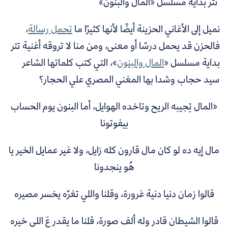
تتر بداية مسلسل «المال والبنون»
نميل إلى الأغاني الحزينة أيضًا لأنها كثيرًا ما
تحمل رسالة
،
فالحزن قد يحمل درسًا أو معنى، ومن منا لا تروقه أغنية تتر
بداية مسلسل «
المال والبنون
»، التي كتب كلماتها الشاعر
سيد حجاب وشدا بها المغني المصري علي الحجار؟
«المال تِجيبه الريح وتاخده الهوايل،
أما البنون يوم الحساب
بيفوتونا
مال إيه ده لو كان مال قارون كله زايل،
ولا غير عمايل الخير يا
هُو ينجدونا
قالوا زمان دنيا دنية غرورة،
وقلنا واللي تغرّه يخسر مصيره
قالوا الشيطان قادر وله ألف صورة،
قلنا ما يقدر عَ اللي خيره