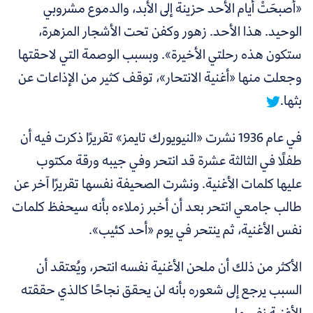
«أصبحَتْ أيام الأحد حزينة إلى الأبد، والدموع مشروبي
الوحيد. هذا الأحد. زهور وكفن تحت الأشجار المزهرة،
ستكون هذه رحلتي الأخيرة»
.
وبسبب الوصمة التي لاحقتها
وجعلت منها «أغنية الانتحار»، توقف كثير من الإذاعات عن
بثها.
في عام 1936 نشرت «النيويورك تايمز» تقريرًا ذكرت فيه أن
طفلًا في الثالثة عشرة قد انتحر وفي جيبه ورقة مكتوب
عليها كلمات الأغنية. ونشرت الصحيفة نفسها تقريرًا آخر عن
طالب جامعي انتحر بعد أن أخبر زملاءه بأنه سيحفظ كلمات
نفس الأغنية، ثم ينتحر في يوم «أحد كئيب».
الأكثر من ذلك أن ملحن الأغنية نفسه انتحر، ويُعتقد أن
السبب يرجع إلى شعوره بأنه لن يحقق نجاحًا كالذي حققته
الأغنية نفسها.