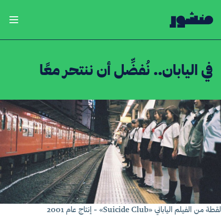
الصفحة الرئيسية
فتح ال
في اليابان.. نُفضِّل أن ننتحر معًا
ة من الفيلم الياباني «Suicide Club» - إنتاج عام 2001