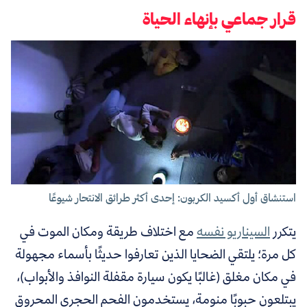
قرار جماعي بإنهاء الحياة
استنشاق أول أكسيد الكربون: إحدى أكثر طرائق الانتحار شيوعًا
يتكرر
السيناريو نفسه
مع اختلاف طريقة ومكان الموت
في
كل مرة؛ يلتقي الضحايا الذين تعارفوا حديثًا بأسماء مجهولة
في مكان مغلق (غالبًا يكون سيارة مقفلة النوافذ والأبواب)،
يبتلعون حبوبًا منومة، يستخدمون الفحم الحجري المحروق