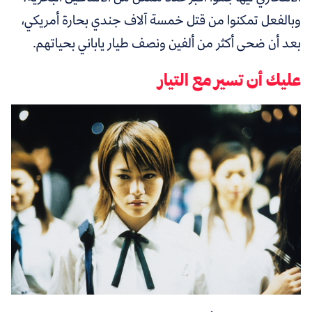
وبالفعل تمكنوا من قتل خمسة آﻻف جندي بحارة أمريكي،
بعد أن ضحى أكثر من ألفين ونصف طيار ياباني بحياتهم.
عليك أن تسير مع التيار