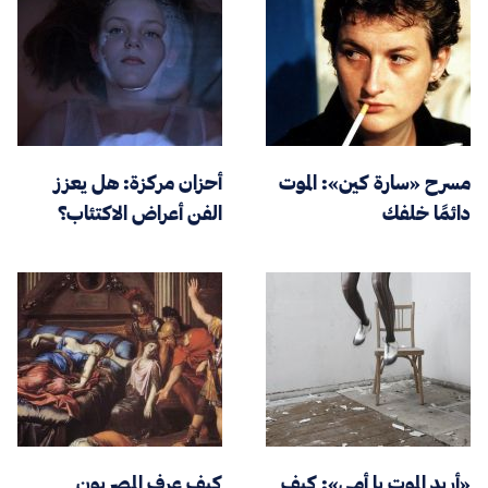
مسرح «سارة كين»: الموت
أحزان مركزة: هل يعزز
دائمًا خلفك
الفن أعراض الاكتئاب؟
«أريد الموت يا أمي»: كيف
كيف عرف المصريون