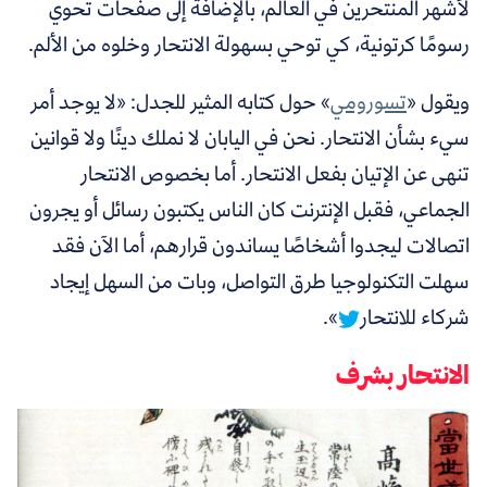
لأشهر المنتحرين في العالم، بالإضافة إلى صفحات تحوي
رسومًا كرتونية، كي توحي بسهولة الانتحار وخلوه من الألم.
ويقول «
تسورومي
» حول كتابه المثير للجدل: «لا يوجد أمر
سيء بشأن الانتحار. نحن في اليابان لا نملك دينًا ولا قوانين
تنهى عن الإتيان بفعل الانتحار. أما بخصوص الانتحار
الجماعي، فقبل الإنترنت كان الناس يكتبون رسائل أو يجرون
اتصالات ليجدوا أشخاصًا يساندون قرارهم، أما الآن فقد
سهلت التكنولوجيا طرق التواصل، وبات من السهل إيجاد
شركاء للانتحار
».
الانتحار بشرف