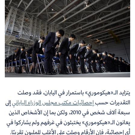
يتزايد
الـ«هيكوموري» باستمرار في اليابان، فقد وصلت
التقديرات حسب
إحصائيات مكتب مجلس الوزراء الياباني
إلى
سبعة آﻻف شخص في 2010، ولكن بما إن الأشخاص الذين
يعانون الـ«هيكوموري» يختبئون في غرفهم ولم يشاركوا في
أي إحصائية، فإن الأرقام وصلت على الأغلب للمليون تقريبًا.