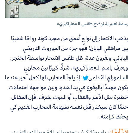
رسمة تعبيرية توضح طقس الـ«هاراكيري»
يذهب الانتحار إلى نواحٍ أعمق من مجرد كونه رواجًا شعبيًا
بين مراهقي اليابان؛ فهو جزء من الموروث التاريخي
الياباني.
ولقرون عدة،
ظل طقس الانتحار بواسطة الخنجر،
ويعرف باسم الـ«هاراكيري»، شرفًا كبيرًا بين محاربي
الساموراي القدامى
؛ إذ يلجأ المحارب لها كحل أخير عندما
يكون مهددًا بالوقوع في يد العدو. وبين مواجهة احتمالات
خطيرة مثل الأسر والعقاب أو الموت بشرف، فإن المقاتل
حتمًا كان سيختار قتل نفسه بشهامة المحارب القديم كي
يحفظ كرامته.
اقرأ أيضًا:
رواه بوذا: كيف تجتمع المبالاة مع اللامبالاة عند