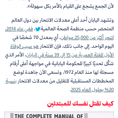
لأن الجمع يشجع على القيام بالأمر بكل سهولة
»
.
و
تشهد اليابان أحد أعلى معدلات الانتحار بين دول العالم
المتحضر حسب منظمة الصحة العالمية
،
ففي عام 2014،
انتحر أكثر من 25,000 مواطن
، أي بمعدل 70 شخصًا في
اليوم الواحد. إلى جانب ذلك، فإن الانتحار
هو سبب الوفاة
الأول للفئة العمرية من 15 إلى 39 سنة في اليابان
، الأمر الذي
شكَّل تحديًا كبيرًا للحكومة اليابانية في مواجهة أعلى أرقام
مسجلة لها منذ العام 1972، وتسعى الآن جاهدة لوضع
المخططات المستقبلية للتقليل من معدﻻت الانتحار
بنسبة
20% بحلول العام 2025
.
كيف تقتل نفسك للمبتدئين