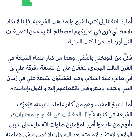
أما إذا انتقلنا إلى كتب الفرق والمذاهب الشيعية، فإننا لا نكاد
نلاحظ أي فرق في تعريفهم لمصطلح الشيعة عن التعريفات
التي أوردناها من الكتب السنية.
فكلٌّ من النوبختي والقُمِّي، وهما من كبار علماء الشيعة في
القرن الثالث الهجري، يتفقان على أن الشيعة «فرقة علي بن
أبي طالب عليه السلام، وهم المُسَمَّوْن بشيعة علي في زمان
النبي وبعده، ومعروفون بانقطاعهم إليه والقول بإمامته».
أما الشيخ المفيد، وهو من أكابر علماء الشيعة، فيُعرِّف
الشيعة في كتابه «
أوائل المقالات في الفرق والمختارات
»،
بأنهم من «اتبعوا أمير المؤمنين صلوات الله عليه على سبيل
الولاء والاعتقاد لإمامته بعد الرسول، بلا فصل ونفي لإمامته