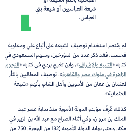
شيعة العباسيين أو شيعة بني
العباس.
لم يقتصر استخدام توصيف الشيعة على أتباع علي ومعاوية
فحسب. فقد ذكر عدد من المؤرخين، ومنهم المسعودي في
كتابه «
التنبيه والإشراف
»، وابن تغري بردي في كتابه «
النجوم
الزاهرة في ملوك مصر والقاهرة
»، توصيف المطالبين بالثأر
لعثمان بن عفان من الأمويين وأهل الشام، بأنهم «شيعة
العثمانية».
كذلك عُرِفَ مؤيدو الدولة الأموية منذ بداية عصر عبد
الملك بن مروان، وفي أثناء الصراع مع عبد الله بن الزبير في
مكة، وحتى نهاية الدولة الأموية (132 من الهجرة، 750 من