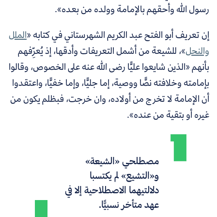
رسول الله وأحقهم بالإمامة وولده من بعده».
إن تعريف أبو الفتح عبد الكريم الشهرستاني في كتابه «
الملل
والنحل
»، للشيعة من أشمل التعريفات وأدقها، إذ يُعرِّفهم
بأنهم «الذين شايعوا عليًّا رضى الله عنه على الخصوص، وقالوا
بإمامته وخلافته نصًّا ووصية، إما جليًّا، وإما خفيًّا، واعتقدوا
أن الإمامة لا تخرج من أولاده، وان خرجت، فبظلم يكون من
غيره أو بتقية من عنده».
مصطلحي «الشيعة»
و«التشيع» لم يكتسبا
دلالتيهما الاصطلاحية إلا في
عهد متأخر نسبيًّا.