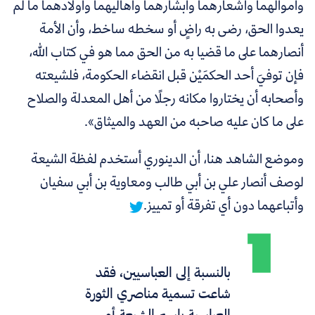
وأموالهما وأشعارهما وأبشارهما وأهاليهما وأولادهما ما لم
يعدوا الحق، رضى به راضٍ أو سخطه ساخط، وأن الأمة
أنصارهما على ما قضيا به من الحق مما هو في كتاب الله،
فإن توفيَ أحد الحكمَيْن قبل انقضاء الحكومة، فلشيعته
وأصحابه أن يختاروا مكانه رجلًا من أهل المعدلة والصلاح
على ما كان عليه صاحبه من العهد والميثاق».
وموضع الشاهد هنا،
أن الدينوري أستخدم لفظة الشيعة
لوصف أنصار علي بن أبي طالب ومعاوية بن أبي سفيان
وأتباعهما دون أي تفرقة أو تمييز.
بالنسبة إلى العباسيين، فقد
شاعت تسمية مناصري الثورة
العباسية باسم الشيعة أو