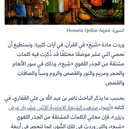
الصورة: Hossein Qollar Aqasi
وردت مادة «شَيَعَ» في القرآن، في آيات كثيرة. ونستطيع أن
نحصي اثني عشر موضعًا مختلفًا قد ذُكِرَت فيه كلمات
مشتقة من الجذر اللغوي «شيع»، وذلك في سور الأنعام
والحجر ومريم والنور والقصص والروم وسبأ والصافات
والقصص.
بحسب ما يذكر الباحث ناصر بن عبد الله بن علي القفاري، في
كتابه «
أصول مذهب الشيعة الإمامية الاثنى عشرية: عرض
ونقد
»، فإن معاني الكلمات المشتقة من الجذر اللغوي
«شيع»، والتي وردت في تلك السُّوَر، إنما تنحصر في أربعة