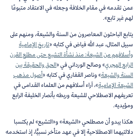
عمن تقدمه في مقام الخلافة وجعله في الاعتقاد متبوعًا
لهم غير تابع».
يتابع الباحثون المعاصرون من السنة والشيعة، ومنهم على
سبيل المثال، عبد الله فياض في كتابه «
تاريخ الإمامية
وأسلافهم من الشيعة: منذ نشأة التشيع حتى مطلع القرن
الرابع الهجري
» وصالح الورداني في «
الحق والحقيقة بين
السنة والشيعة
» وناصر القفاري في كتابه «
أصول مذهب
الشيعة الإمامية
»، آراء أسلافهم من العلماء القدامى في
تعريفهم الاصطلاحي للشيعة وربطه بأنصار الخليفة الرابع
ومؤيديه.
هكذا يبدو أن مصطلحي «الشيعة» و«التشيع» لم يكتسبا
دلالتيهما الاصطلاحية إلا في عهد متأخر نسبيًّا، إذ
استخدمه