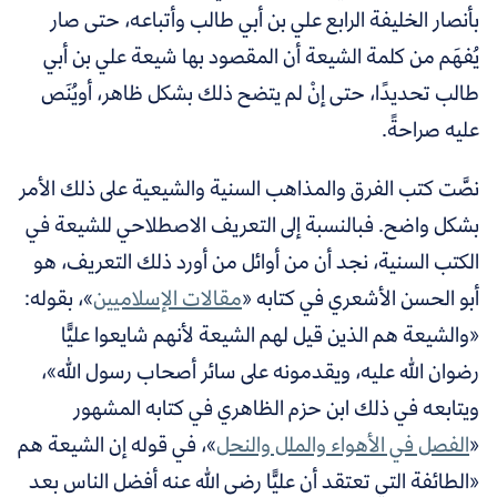
بأنصار الخليفة الرابع علي بن أبي طالب وأتباعه، حتى صار
يُفهَم من كلمة الشيعة أن المقصود بها شيعة علي بن أبي
طالب تحديدًا، حتى إنْ لم يتضح ذلك بشكل ظاهر، أويُنَص
عليه صراحةً.
نصَّت كتب الفرق والمذاهب السنية والشيعية على ذلك الأمر
بشكل واضح. فبالنسبة إلى التعريف الاصطلاحي للشيعة في
الكتب السنية، نجد أن من أوائل من أورد ذلك التعريف، هو
أبو الحسن الأشعري في كتابه «
مقالات الإسلاميين
»، بقوله:
«والشيعة هم الذين قيل لهم الشيعة لأنهم شايعوا عليًّا
رضوان الله عليه، ويقدمونه على سائر أصحاب رسول الله»،
ويتابعه في ذلك ابن حزم الظاهري في كتابه المشهور
«
الفصل في الأهواء والملل والنحل
»، في قوله إن الشيعة هم
«الطائفة التي تعتقد أن عليًّا رضى الله عنه أفضل الناس بعد