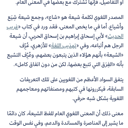
أو التفاصيل، فإنها تشترك مع بعضها في المعنى العام.
المصدر اللغوي لكلمة شيعة هو «شاع»، وجمع شيعة شِيَع
وأشياع. أما في ما يخص المعنى، فقد ورد في كتاب «
غريب
الحديث
» لأبي إسحاق إبراهيم بن إسحاق الحربي، أن شيعة
الرجل هم أتباعه، وفي «
تهذيب اللغة
» للأزهري، عُرِّف
«الشيعة» بأنهم هؤلاء الذين يتبعون بعضهم، وعُرِّف التشيع
بأنه «الفِرَق التي تتبع بعضها، لكن من دون اتفاق كامل».
يتفق السواد الأعظم من اللغويين على تلك التعريفات
السابقة، فيكررونها في كتبهم ومصنفاتهم ومعاجمهم
اللغوية بشكل شبه حرفي.
معنى ذلك أن المعنى اللغوي العام للفظ الشيعة، كان دائمًا
ما يشير إلى المناصرة والمساندة والدعم، وفي نفس الوقت