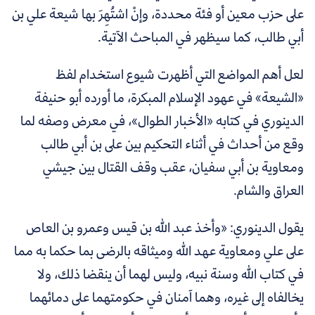
على حزب معين أو فئة محددة، وإنْ اشتُهِرَ بها شيعة علي بن
أبي طالب، كما سيظهر في المباحث الآتية.
لعل أهم المواضع التي أظهرت شيوع استخدام لفظ
«الشيعة» في عهود الإسلام المبكرة، ما أورده أبو حنيفة
الدينوري في كتابه «الأخبار الطوال»، في معرض وصفه لما
وقع من أحداث في أثناء التحكيم بين على بن أبي طالب
ومعاوية بن أبي سفيان، عقب وقف القتال بين جيشي
العراق والشام.
يقول الدينوري: «وأخذ عبد الله بن قيس وعمرو بن العاص
على علي ومعاوية عهد الله وميثاقه بالرضى بما حكما به مما
في كتاب الله وسنة نبيه، وليس لهما أن ينقضا ذلك، ولا
يخالفاه إلى غيره، وهما آمنان في حكومتهما على دمائهما