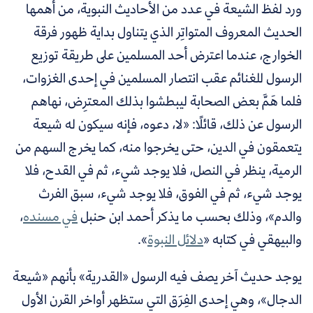
ورد لفظ الشيعة في عدد من الأحاديث النبوية، من أهمها
الحديث المعروف المتواتِر الذي يتناول بداية ظهور فرقة
الخوارج، عندما اعترض أحد المسلمين على طريقة توزيع
الرسول للغنائم عقب انتصار المسلمين في إحدى الغزوات،
فلما هَمَّ بعض الصحابة ليبطشوا بذلك المعترِض، نهاهم
الرسول عن ذلك، قائلًا: «لا، دعوه، فإنه سيكون له شيعة
يتعمقون في الدين، حتى يخرجوا منه، كما يخرج السهم من
الرمية، ينظر في النصل، فلا يوجد شيء، ثم في القدح، فلا
يوجد شيء، ثم في الفوق، فلا يوجد شيء، سبق الفرث
والدم»، وذلك بحسب ما يذكر أحمد ابن حنبل
في مسنده
،
والبيهقي في كتابه «
دلائل النبوة
».
يوجد حديث آخر يصف فيه الرسول «القدرية» بأنهم «شيعة
الدجال»، وهي إحدى الفِرَق التي ستظهر أواخر القرن الأول