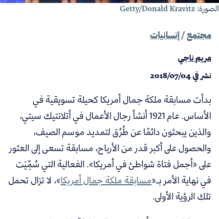
رة: Getty/Donald Kravitz
مجتمع
/
إنسانيات
مريم ناجي
نشر في
2018/07/04
بدأت مسابقة ملكة جمال أمريكا كحيلة تسويقية في
الأساس. عام 1921 أنشأ رجال الأعمال في أتلانتيك سيتي،
والذين يبحثون دائمًا عن طُرُق لتمديد موسم الصيف،
والحصول على أكبر قدر من الأرباح، مسابقة تسعى إلى العثور
على «أجمل فتاة شواطئ في أمريكا». الفعالية التي سُمِّيَت
في نهاية الأمر بـ«
مسابقة ملكة جمال أمريكا
»، لا تزال تحمل
تلك الرؤية الأولى.