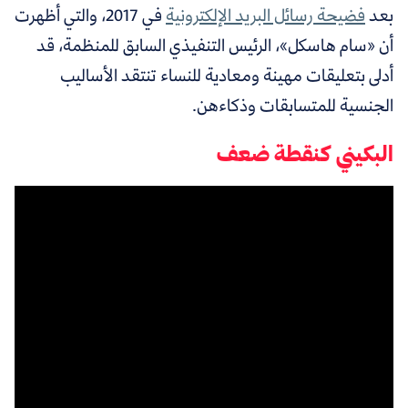
بعد
فضيحة رسائل البريد الإلكترونية
في 2017، والتي أظهرت
أن «سام هاسكل»، الرئيس التنفيذي السابق للمنظمة، قد
أدلى بتعليقات مهينة ومعادية للنساء تنتقد الأساليب
الجنسية للمتسابقات وذكاءهن.
البكيني كنقطة ضعف