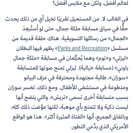
لعالم أفضل، ولكن مع ملابس أفضل؟
في الغالب لا. من المستحيل تقريبًا تخيل أي من ذلك يحدث
حقًّا في سياق مسابقة ملكة جمال، حتى لو اُستُبعِدَ
«الجمال» من رسائلها التسويقية. هناك
حلقة قديمة من
مسلسل «
Parks and Recreation
» يظهر فيها البطلان
«ليزلي» و«توم» وهما يُحكِّمان في مسابقة «ملكة جمال
باوني» (مسابقة خيالية). ليزلي تمنح صوتها للمتسابقة
«سوزان»، طالبة مجتهدة ومحترفة في عزف البيانو
ومتطوعة في مستشفى للأطفال. ومع ذلك، تخسر سوزان
بسبب متسابقة أخرى تسمى «تريش»، والتي يتضح أنها
ليست ذكية ولا تتمتع بأي موهبة، لكنها عوَّضت ذلك كله،
وباتفاق الجميع، أنها «الفتاة المثيرة أكثر». هذا هو الواقع
الأمريكي الذي يدَّعي التطور.