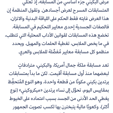
عرض البكيني جزء أساسي من المسابقة، إذ تعتلي
المتسابقات المسرح لعرض أجسادهن. وتقول المنظمة إن
هذا العرض غايته فقط الحكم على اللياقة البدنية والاتزان،
فالصفات الجسدية إحدى معايير التحكيم في المسابقة.
تخضع هذه المسابقات لقوانين الآداب المحلية التي تتطلب،
في ما يخص الملابس، تغطية الحلمات والمهبل. ويحدد
منظمو كل مسابقة معايير مُفصَّلة للملابس والعري.
تعد مسابقة ملكة جمال أمريكا، والبكيني، مترادفاتٍ
لبعضهما منذ أول مسابقة أقيمت. لكن ما بدأ بمتسابقات
يرتدين بكيني مكونًا من قطعة واحدة، وهو النوع المُتحفِّظ
بمقاييس اليوم، تحوَّل إلى نساء يرتدين «ميكروكيني» (نوع
يغطي الحد الأدنى من الجسد بسبب اعتماده على الخيوط
أكثر)، وكعوبًا عالية يتبخترن بها لكسب تصويت الجمهور