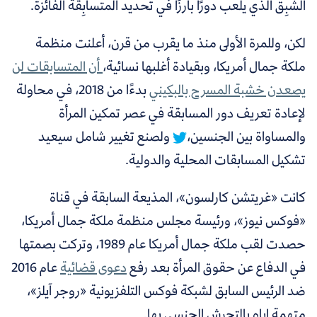
الشبِق الذي يلعب دورًا بارزًا في تحديد المتسابِقة الفائزة.
لكن، وللمرة الأولى منذ ما يقرب من قرن، أعلنت منظمة
ملكة جمال أمريكا، وبقيادة أغلبها نسائية،
أن المتسابقات لن
يصعدن خشبة المسرح بالبكيني
بدءًا من
2018،
في محاولة
لإعادة تعريف دور المسابقة في عصر تمكين المرأة
والمساواة بين الجنسين،
ولصنع تغيير شامل سيعيد
تشكيل المسابقات المحلية والدولية.
كانت «غريتشن كارلسون»، المذيعة السابقة في قناة
«فوكس نيوز»، ورئيسة مجلس منظمة ملكة جمال أمريكا،
حصدت لقب ملكة جمال أمريكا عام 1989، وتركت بصمتها
في الدفاع عن حقوق المرأة بعد رفع
دعوى قضائية
عام 2016
ضد الرئيس السابق لشبكة فوكس التلفزيونية «روجر آيلز»،
متهمة إياه بالتحرش الجنسي بها.