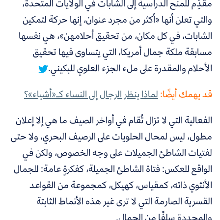
مقدِّم للمنح الدراسية إلى الشابات في الولايات المتحدة،
والتي تعلن أنها «أكثر من مجرد عنوان، إنها حركة لتمكين
الشابات، في كل مكان، من تحقيق أحلامهن»،
هي نفسها
مسابقة ملكة جمال أمريكا، التي يتساوى فيها تحقيق
الأحلام والمقدرة على ملء الجزء العلوي للبكيني.
قد يهمك أيضًا:
لماذا ينظر الرجال إلى النساء كـ«أشياء»؟
الفعالية التي لا تزال تُقام في أواخر الصيف ما هي إلا إعلان
مطول، ليس لمحال الحلويات على الرصيف البحري، ولا حتى
لفتيات الشاطئ الجميلات على وجه الخصوص، ولكن في
الواقع للعكس: فتاة الشاطئ الجميلة، كفكرةٍ عامة: للجمال
الأنثوي ذاته، كمقياس، كهيكل، كمجموعة من القواعد
القسرية الصارمة التي لا ترى غير هذه الأنماط الثابتة
والمحددة سلفًا من الجمال.