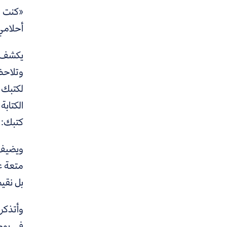
«كنت مت
أحلامي 
يكشف م
وتلاحظ 
لكتبك ه
الكتابة
كتبك: 
ويضيف:
متعة عر
بل نقي
وأتذكر
في يوم 