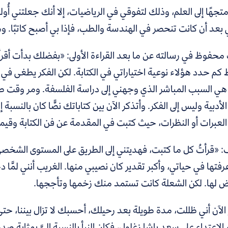
جهًا إلى العلم، وذلك لتفوقي في الرياضيات، إلا أنك جعلتني أُول
بعد أن كانت تنحصر في الهندسة والطب، فإذا بي أصبح كاتبًا. وهذا
حفوظ في رسالته عن ما بعد القراءة الأولى: «بفضلك بدأت أق
كم حدد هؤلاء نوعية اختياراتي في الكتابة. لكن الفكر يطغى في نت
ي السبب المباشر الذي وجهني إلى دراسة الفلسفة. ومر وقت طويل
 الأدبية وليس إلى الفكر. وأتذكر الآن بين كتاباتك نصًّا كان بالنسبة 
العبرات أو النظرات، حيث كتبت في المقدمة عن فن الكتابة وقيم
 «قرأتُ كل ما كتبت، فهديتني إلى الطريق على المستوى الشخص
فتها في حياتي، وأكبر تقدير كان نصيبي منها. الغريب أنني لمَّا دخ
ض لها. لكن الشعلة كانت تستمد منك زخمها وتأججها.
 الآن أني ظللت، مدة طويلة بعد رحيلك، أحسبك لا تزال بيننا، 
الاعتداء على سعد باشا زغلول، فكان النبأ بالنسبة إليَّ بمثابة 