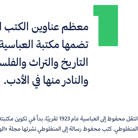
معظم عناوين الكتب ا
تضمها مكتبة العباسية،
التاريخ والتراث والفلس
والنادر منها في الأدب.
فوظ إلى العباسية عام 1923 تقريبًا، بدأ في تكوين مكتبته الخاصة،
منفلوطي. كتب محفوظ رسالة إلى المنفلوطي نشرتها مجلة «الوسط» ا