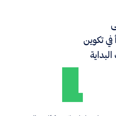
ى
 عام 1923 بدأ في تكوين
البداية