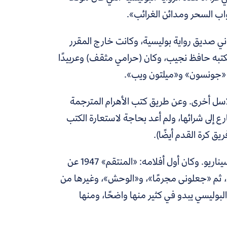
بواب السحر ومدائن الغرائب».
 صديق رواية بوليسية، وكانت خارج المقرر
يكتبه حافظ نجيب، وكان (حرامي مثقف) وعربيدًا
 «جونسون» و«ميلتون ويب».
اسل أخرى. وعن طريق كتب الأهرام المترجمة
ع إلى شرائها، ولم أعد بحاجة لاستعارة الكتب
 كرة القدم أيضًا).
غرام محفوظ بالقصص البوليسية هو الذى قاده أيضًا إلى السينما كاتبًا للسيناريو. وكان أول أفلامه: «المنتقم» 1947 عن
، ثم «جعلونى مجرمًا»، و«الوحش»، وغيرها من
 البوليسي يبدو في كثير منها واضحًا، ومنها