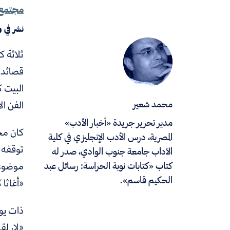
مجتمع
نشر في
9
ثلاثة ك
قصائد 
البيت ك
الفن ال
محمد شعير
مدير تحرير جريدة «أخبار الأدب»
كان محف
المصرية، درس الأدب الإنجليزي في كلية
توقفه 
الآداب جامعة جنوب الوادي، صدر له
موضوعات
كتاب «كتابات نوبة الحراسة: رسائل عبد
الحكيم قاسم».
«أغاثا
ذات يوم
«لا، لق