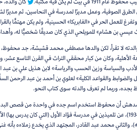
 عام 1911 في بيت لم يكن فيه مكتبة.
كان والده، 
الطرق الصوفية، وعمل مديرًا لمدرسة في النحاسين، ثم مديرًا ل
تفرغ للعمل الحر في «الفابريكا» الحسينية، ولم يكن مهتمًّا بالق
عيسي بن هشام» للمويلحي الذي كان صديقًا شخصيًّا له، وأهداه
لدته لا تقرأ، لكن والدها مصطفى محمد قشيشة، جد محفوظ، كان ش
ة الأهلية، وكان من كبار محققي التراث في القرن التاسع عشر،
لأدب والسياسة وزين الحسب والرياسة» لابن هذيل علي بن عبد ا
 والضوابط والقواعد الكلية» لعلوي بن أحمد بن عبد الرحمن السقَّ
بجده، وربما لم تعرف والدته سوى كتاب النحو.
إبريل 1934)، عن تلميذين في مدرسة فؤاد الأول (التي كان يدر
له)، والثاني محمد عبد القادر، المجتهد الذي يخدع زملاءه بأنه غ