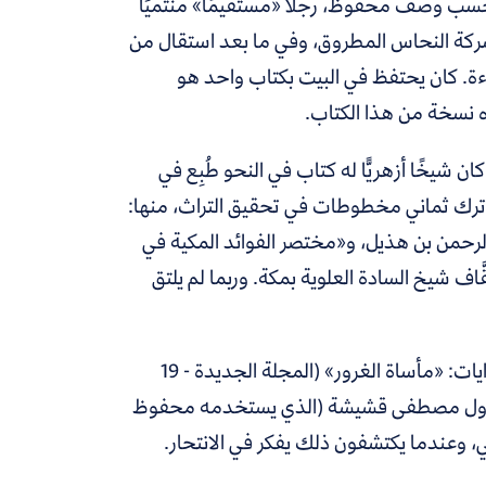
حسب وصف محفوظ، رجلا «مستقيمًا» منتميًا
شركة النحاس المطروق، وفي ما بعد استقال من
راءة. كان يحتفظ في البيت بكتاب واحد هو
 نسخة من هذا الكتاب.
يخًا أزهريًّا له كتاب في النحو طُبِع في
 وترك ثماني مخطوطات في تحقيق التراث، منها:
لرحمن بن هذيل، و«مختصر الفوائد المكية في
اف شيخ السادة العلوية بمكة. وربما لم يلتق
لكن المدهش أن محفوظ استخدم اسم جده في واحدة من قصص البدايات: «مأساة الغرور» (المجلة الجديدة - 19
س بها) الأول مصطفى قشيشة (الذي يستخدمه محفوظ
ني، وعندما يكتشفون ذلك يفكر في الانتحار.