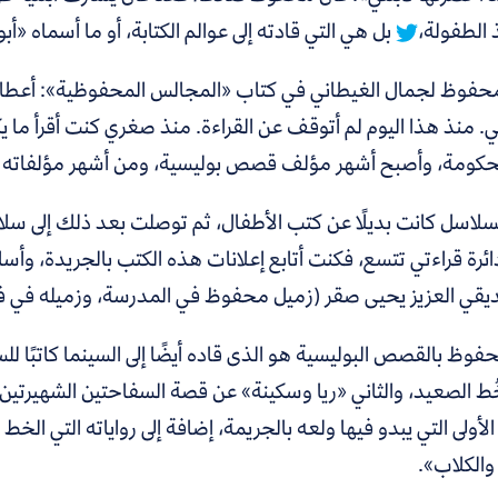
 الطفولة،
بل هي التي قادته إلى عوالم الكتابة، أو ما أسماه «أ
حفوظ لجمال الغيطاني في كتاب «المجالس المحفوظية»: أعطاني
. منذ هذا اليوم لم أتوقف عن القراءة. منذ صغري كنت أقرأ ما 
 الحكومة، وأصبح أشهر مؤلف قصص بوليسية، ومن أشهر مؤلفاته
سلاسل كانت بديلًا عن كتب الأطفال، ثم توصلت بعد ذلك إلى سل
ئرة قراءتي تتسع، فكنت أتابع إعلانات هذه الكتب بالجريدة، وأسار
قي العزيز يحيى صقر
(زميل محفوظ في المدرسة، وزميله في فريق
ط الصعيد، والثاني «ريا وسكينة» عن قصة السفاحتين الشهيرتين
الأولى التي يبدو فيها ولعه بالجريمة، إضافة إلى رواياته التي الخط
والكلاب».