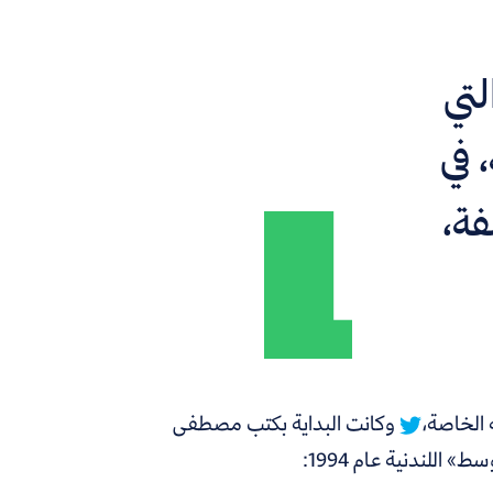
لتي
 في
فة،
وكانت البداية بكتب مصطفى
للندنية عام 1994: