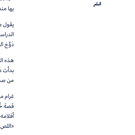
انشر
بها منذ
يقول م
الدراسي
دَوَّخ
هذه ال
بدأت دا
من صدي
قصة خُ
أفلامه 
«اللص 