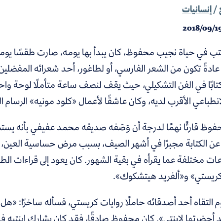
/
إنسانيات
2018/09/1
تب في حياة نجيب محفوظ، كان يبدأ بها يومه، صارت طقسًا يوميًّا ث
عادةً تكون من الشعر الفارسي، أو لطاغور، أحد شعرائه المفضل
تابًا في الفن التشكيلي، حيث يقف لنصف ساعة متأملًا لوحة واح
انطباعي الأقرب لديه، وكان عاشقًا لأعمال «كلود مونيه» الرسام ا
وظ قارئًا نهمًا لدرجة أن وَصَفه صديقه محمد عفيفي بأنه يستحق
عن الكتابة مجبرًا في أشهر الصيف، بسبب مرض حساسية العين، فإ
 مختلفة عما يقرأه في بقية الشهور. كان يعود إلى قراءات الطفو
 كريستي» و«ألفريد هيتشكوك».
 التقاه أحد أصدقائه حاملًا روايات كريستي، فسأله ساخرًا: «هل 
د أحضرتها لابنتي». كان محفوظ صادقًا،
فقد كان يشارك ابنتيه في 