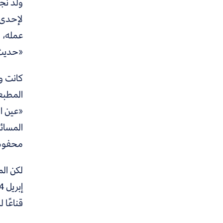
ولد نجيب محفوظ
لإحدى 
عمله، و
«حديث 
كانت وا
المطبع
«عين ا
المسائل
محفوظ 
قناعًا 