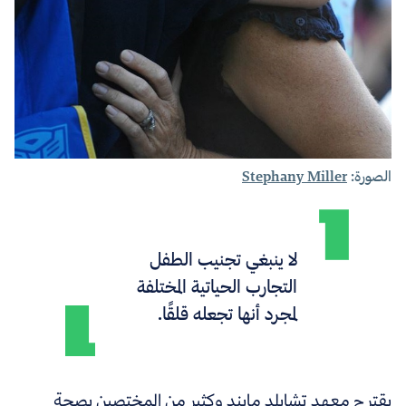
الصورة:
Stephany Miller
لا ينبغي تجنيب الطفل
التجارب الحياتية المختلفة
لمجرد أنها تجعله قلقًا.
يقترح معهد تشايلد مايند وكثير من المختصين بصحة