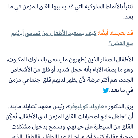
تتنبأ بالأنماط السلوكية التي قد يسببها القلق المزمن في ما
بعد.
قد يعجبك أيضًا:
كيف يستفيد الأطفال من تسامح آبائهم
مع الفشل؟
الأطفال الصغار الذين يُظهرون ما يسمى بالسلوك المكبوت،
وهو ما يصفه الآباء بأنه خجل شديد أو قلق من الأشخاص
الجدد،
هم أكثر عرضة لأن يظهر لديهم قلق اجتماعي مزمن
في ما بعد.
يرى
الدكتور «
هارولد كوبليوفز
»
، رئيس معهد تشايلد مايند،
أن تجاهُل علاج اضطرابات القلق المزمن لدى الأطفال، تُمكِّن
القلق من السيطرة على حياتهم، وتسمح بدخول مشكلات
صحية عقلية كثيرة أخرى لحياة هذا الطفل. فالطفل الذي