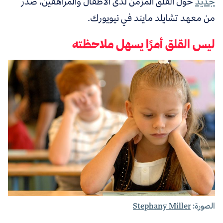
جديد
حول القلق المزمن لدى الأطفال والمراهقين،
صدر
من معهد تشايلد مايند في نيويورك.
ليس القلق أمرًا يسهل ملاحظته
الصورة:
Stephany Miller