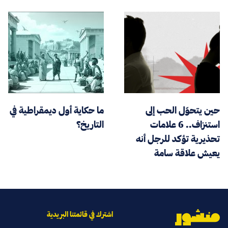
حين يتحوّل الحب إلى
ما حكاية أول ديمقراطية في
استنزاف.. 6 علامات
التاريخ؟
تحذيرية تؤكد للرجل أنه
يعيش علاقة سامة
اشترك في قائمتنا البريدية