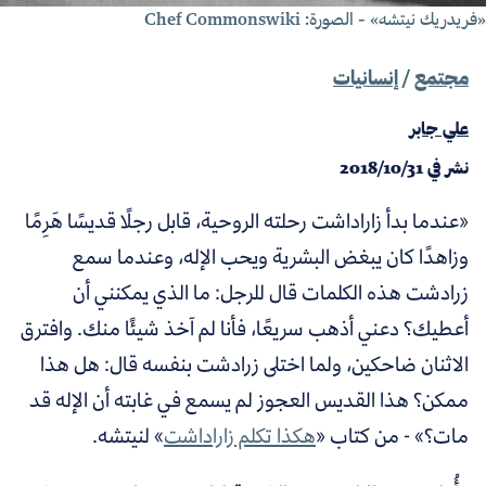
ريدريك نيتشه» - الصورة: Chef Commonswiki
مجتمع
/
إنسانيات
علي جابر
نشر في
2018/10/31
«عندما بدأ زاراداشت رحلته الروحية، قابل رجلًا قديسًا هَرِمًا
وزاهدًا كان يبغض البشرية ويحب الإله، وعندما سمع
زرادشت هذه الكلمات قال للرجل: ما الذي يمكنني أن
أعطيك؟ دعني أذهب سريعًا، فأنا لم آخذ شيئًا منك. وافترق
الاثنان ضاحكين، ولما اختلى زرادشت بنفسه قال: هل هذا
ممكن؟ هذا القديس العجوز لم يسمع في غابته أن الإله قد
مات؟» - من كتاب «
هكذا تكلم زاراداشت
» لنيتشه.