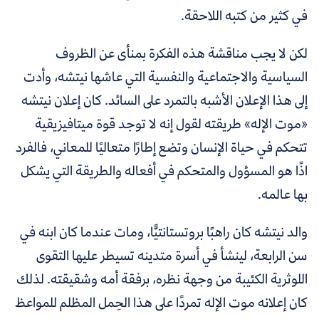
في كثير من كتبه اللاحقة.
لكن لا يجب مناقشة هذه الفكرة بمنأى عن الظروف
السياسية والاجتماعية والنفسية التي عاشها نيتشه، وأدت
إلى هذا الإعلان الأشبه بالتمرد على السائد. كان إعلان نيتشه
«موت الإله» طريقته لقول إنه لا توجد قوة ميتافيزيقية
تتحكم في حياة الإنسان وتضع إطارًا متعاليًا للمعاني، فالفرد
اذًا هو المسؤول والمتحكم في أفعاله والطريقة التي يشكل
بها عالمه.
والد نيتشه كان راهبًا بروتستانتيًّا، ومات عندما كان ابنه في
سن الرابعة، لينشأ في أسرة متدينه تسيطر عليها التقوى
اللوثرية الكئيبة من وجهة نظره، برفقة أمه وشقيقته.
لذلك
كان إعلانه موت الإله تمردًا على هذا الحِمل المظلم للمواعظ