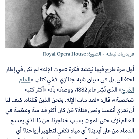
فريدريك نيتشه - الصورة: Royal Opera House
أول مرة طرح فيها نيتشه فكرة «موت الإله» لم تكن في إطار
احتفالي، بل في سياق شبه جنائزي. ففي كتاب «
العلم
المَرِح
» الذي نُشِر عام 1882، ووصفه بأنه «أكثر كتبه
شخصية»، قال: «لقد مات الإله. ونحن الذين قتلناه. كيف لنا
أن نعزي أنفسنا ونحن قتلة؟ مَن كان أكثر قداسة وعظمة في
العالم نزف حتى الموت بسبب خناجرنا. من ذا الذي يمسح
الدماء من على أيدينا؟ أي مياه تكفي لتطهير أرواحنا؟ أي