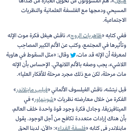
هيغل
»، هم المسؤولون عن تحويل العبارة من صداها
المسيحي ودمجها مع الفلسفة العلمانية والنظريات
الاجتماعية.
ففي كتابه «
ظاهريات الروح
»،
ناقش هيغل فكرة موت الإله
وتأثيرها في المجتمع، وكتب عن الألم الكبير المصاحِب
لمعرفة أن الإله قد مات،
وقال: «مثل السقوط في هاوية
اللاشيء، يجب وصفه بالألم اللانهائي. الإحساس بأن الإله
مات مرحلة، لكن مع ذلك مجرد مرحلة للأفكار العليا».
قبل نيتشه، ناقش الفيلسوف الألماني «
فيليب ماينلاندر
»
الفكرة من خلال معارضته نظريات «
شوبنهاور
»
في
الميتافيزيقا، وجادل فكرة وجود قوة واحدة خلف العالم،
بأن هناك إرادات متعددة تكافح من أجل الوجود. يقول
ماينلاندر في كتابه «
فلسفة الفداء
»: «الآن، لدينا الحق