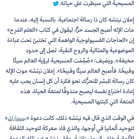
المسيحية التي سيطرت على حياته.
إعلان نيتشه كان ذا رسالة اجتماعية. بالنسبة إليه، عندما
مات الإله أصبح الجسد حرًّا، ليقول في كتاب «العلم المَرِح»
إن «الحاجات الفسيولوجية الواهمة التي تختبئ تحت عباءة
الموضوعية والمثالية والروح النقية، تصل إلى حدود
مخيفة»، ويضيف: «صُمِّمَت المسيحية لرؤية العالم سيئًا
وقبيحًا، فأصبح العالم سيئًا وقبيحًا». إعلان نيتشه موت الإله
كان رسالة للبشر للتحرُّك نحو فكرة أن كل إنسان يجب عليه
إعادة اختراع نفسه ليصبح متذوقًا لمتعة الحياة، هذه
المتعة التي كبتتها المسيحية.
في الوقت الذي قال فيه نيتشه ذلك، كانت دعوة «
بسمارك
»
لتوحيد ألمانيا في أوجها، والذي قاد معركة لتوحيد الثقافة
الألمانية خلف البروتستانتية. وقف نيتشه ضد تلك الدعوة