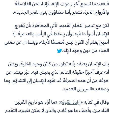
فـ«عندما نسمع أخبار موت الإله، فإننا، نحن الفلاسفة
والأرواح الحرة، نشعر بأننا مضاؤون بنور الفجر الجديد».
لكن مع تدمير النظام القديم، تأتي المخاطرة بأن يُخرج
الإنسان أسوأ ما فيه، وأن يسقط في اليأس والعدمية.
إذ
أصبح يعلم أن الكون ليس مُصممًّا لأجله، ويتساءل عن معنى
الحياة من دون وجود الإله.
بات الإنسان يعتقد بأنه تطور من كائن وحيد الخلية، ويظن
أنه عرف أخيرًا حقيقة العالم الذي يعيش فيه. عبَّر نيتشه عن
خوفه من أن هذه المعرفة قد تقود الإنسان إلى التشاؤم، وما
وصفه بـ«السير إلى العدم».
وقال في كتابه «
إرادة القوة
»: «ما أراه هو تاريخ القرنين
القادمين، وأصف ما هو قادم، والذي لا يمكن تغييره. التقدم