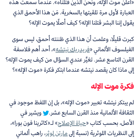
«أُعلن موت الإله، ونحن الذين قتلناه». عندما سمعت هذه
العبارة لأول مرة تلقيتها بالسخرية. مَن هذا الأحمق الذي
يقول إننا البشر قتلنا الإله؟ كيف أصلًا يموت الإله؟
كبرت قليلًا، وعلمت أن هذا الذي ظننته أحمق، ليس سوى
الفيلسوف الألماني «
فريدريك نيتشه
»، أحد أهم فلاسفة
القرن التاسع عشر. تغيَّر عندي السؤال من كيف يموت الإله؟
إلى ماذا كان يقصد نيتشه عندما ابتكر فكرة «موت الإله»؟
فكرة موت الإله
لم يبتكر نيتشه تعبير «موت الإله»، بل إن اللفظ موجود في
الثقافة الألمانية منذ القرن السابع عشر.
ويشير في
الأصل، بحسب كتاب «
حياة الإصلاح
» لـ«كاثرينا فون بورا
»،
إلى النظريات اللوثرية (نسبة
إلى
مارتن لوثر
، راهب ألماني