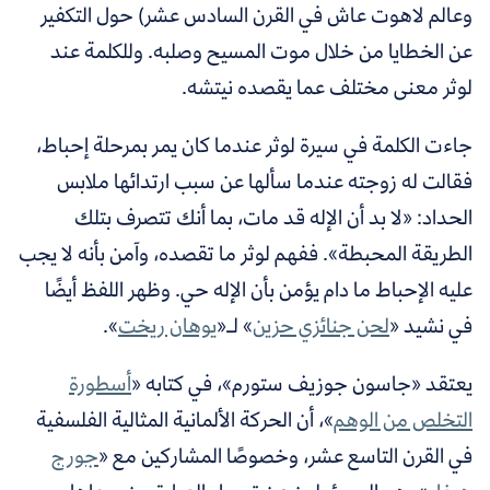
وعالم لاهوت عاش في القرن السادس عشر) حول التكفير
عن الخطايا من خلال موت المسيح وصلبه. وللكلمة عند
لوثر معنى مختلف عما يقصده نيتشه.
جاءت الكلمة في سيرة لوثر عندما كان يمر بمرحلة إحباط،
فقالت له زوجته عندما سألها عن سبب ارتدائها ملابس
الحداد: «لا بد أن الإله قد مات، بما أنك تتصرف بتلك
الطريقة المحبطة». ففهم لوثر ما تقصده، وآمن بأنه لا يجب
عليه الإحباط ما دام يؤمن بأن الإله حي. وظهر اللفظ أيضًا
في نشيد «
لحن جنائزي حزين
»
لـ«
يوهان ريخت
».
يعتقد «جاسون جوزيف ستورم»، في كتابه «
أسطورة
التخلص من الوهم
»، أن الحركة الألمانية المثالية الفلسفية
في القرن التاسع عشر، وخصوصًا المشاركين مع «
جورج