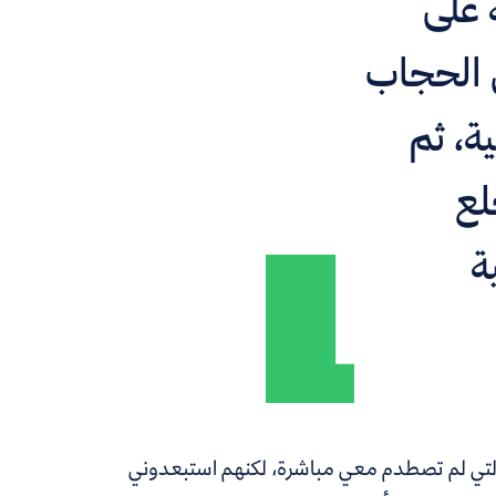
 على
 الحجاب
ة، ثم
لع
ة
أبكتني أسرته التي لم تصطدم معي مباشرة، لكنهم استبعدوني