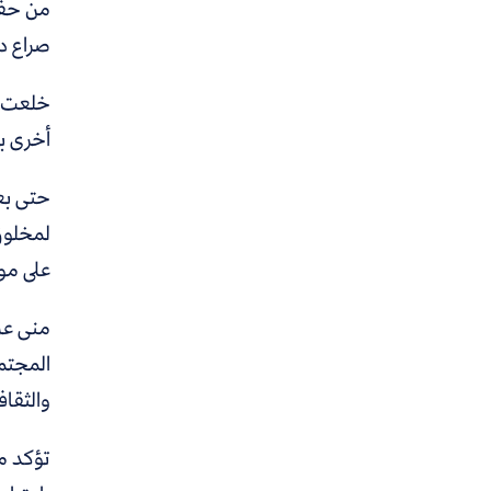
من حفلا
صراع دا
خلعت نو
أخرى ب
حتى بعد
لمخلوق
على مو
منى عز
المجتمع
والثقاف
تؤكد م