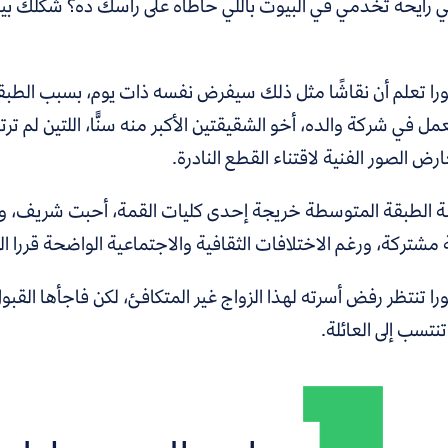
تي رايحة تخدمي في البيوت باللي حاطاه على راسك ده؟ شكلك بي
ورا تعلم أن نقاشًا مثل ذلك سيفرض نفسه ذات يوم، بسبب الطبقة
مل في شركة والده، أخو الشقيقتين الأكبر منه سنًّا، اللتين لم 
رض الصور الفنية لاقتناء القطع النادرة.
ابنة الطبقة المتوسطة خريجة إحدى كليات القمة، أحبت شريف، وأ
شتركة، ورغم الاختلافات الثقافية والاجتماعية الواضحة قررا ال
را تنتظر رفض أسرته لهذا الزواج غير المتكافئ، لكن فاجأها القبول
نتسب إلى العائلة.