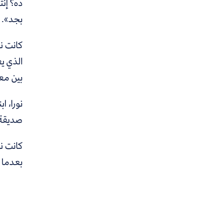
ده؟ إن
بجد».
كانت ن
الذي يع
بين معا
نورا، 
صديقة م
كانت نو
بعدما ت