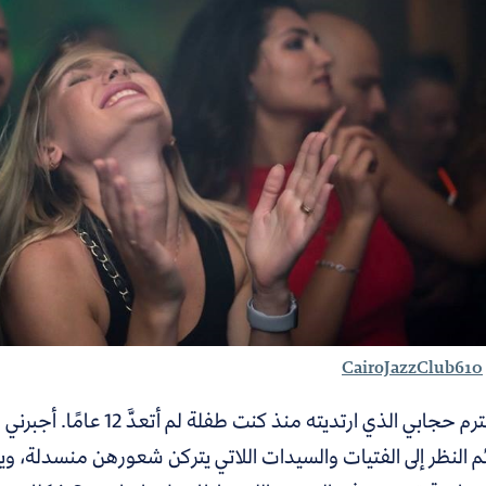
CairoJazzClub610
«لم يحترم حجابي الذي ارتدي
م النظر إلى الفتيات والسيدات اللاتي يتركن شعورهن منسدلة، وي