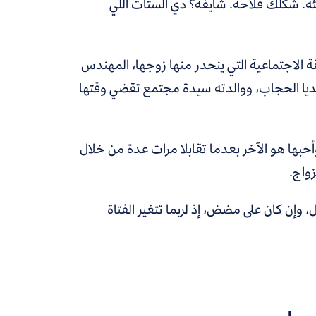
ئة. شكلك فلاحة. شايفة؟ دي الستات اللي
 الاجتماعية التي ينحدر منها زوجها، المهندس
ترتديا الحجاب، ووالدته سيدة مجتمع تقضي وقتها
حبها هو الآخر بعدما تقابلا مرات عدة من خلال
زواج.
، وإن كان على مضض، إذ لربما تتغير الفتاة