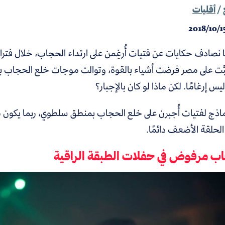
/
أقليات
2018/10/1
ما نصادف حكايات عن فتيات أُرغِمن على ارتداء الحجاب، خلال فتر
َّت على مصر فرضت أشياء بالقوة، وتوالت موجات خلع الحجاب بعد ي
يس إرغامًا. لكن ماذا لو كان بالإجبار؟
اذج لفتيات أُجبرن على خلع الحجاب بمنطق سلطوي، ربما يكون ظ
 الحلقة الأضعف دائمًا.
ب مرفوض في حفلات الطبقة الراقية