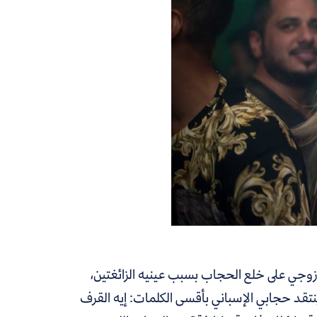
ته منذ كنت طفلة لم أتعدَّ 12 عامًا. أجبرني زوجي على خلع الحجاب بسبب عينيه الزائغتين،
نتقد حجابي الإسباني بأقسى الكلمات: إيه القرف