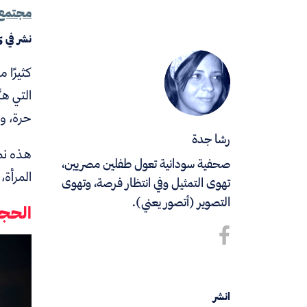
مجتمع
نشر في
5
كثيرًا 
التي هب
حرة، ول
رشا جدة
هذه نم
صحفية سودانية تعول طفلين مصريين،
المرأة،
تهوى التمثيل وفي انتظار فرصة، وتهوى
التصوير (أتصور يعني).
الحجا
انشر