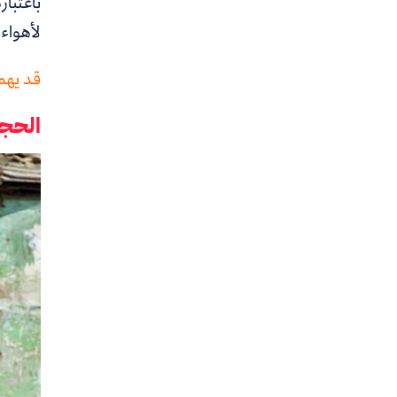
باعتبا
لأهواء
قد يهمك
الحجا