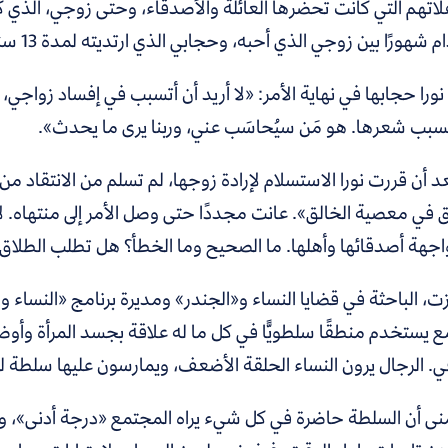
تهم التي كانت تحضرها العائلة والأصدقاء، وحتى زوجي، الذي كا
م شهورًا بين زوجي الذي أحبه، وحجابي الذي ارتديته لمدة 13 سنة».
را حجابها في نهاية الأمر: «لا أريد أن أتسبب في إفساد زواجي، 
سبب شعرها. هو مَن سيُحاسَب عني، وربنا يرى ما يحدث».
 أن قررت نورا الاستسلام لإرادة زوجها، لم تسلم من الانتقاد من
 في معصية الخالق». عانت مجددًا حتى وصل الأمر إلى منتهاه. ل
اجهة أصدقائها وأهلها. ما الصحيح وما الخطأ؟ هل تطلب الطلاق؟
ت، الباحثة في قضايا النساء و«الجندر» ومديرة برنامج «النساء 
 يستخدم منطقًا سلطويًّا في كل ما له علاقة بجسد المرأة وأوضاع
ي. الرجال يرون النساء الحلقة الأضعف، ويمارسون عليها سلطة لتح
نى أن السلطة حاضرة في كل شيء يراه المجتمع «درجة أدنى»، و