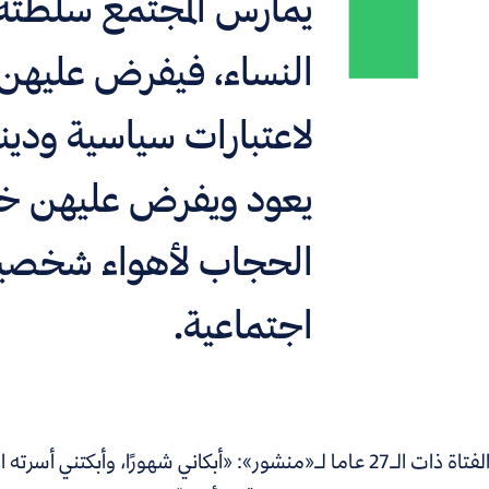
يمارس المجتمع سلطته
النساء، فيفرض عليهن
لاعتبارات سياسية وديني
يعود ويفرض عليهن خ
الحجاب لأهواء شخصي
اجتماعية.
تحكي الفتاة ذات الـ27 عاما لـ«منشور»: «أبكاني شهورًا، و