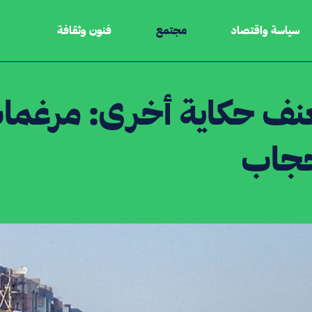
سياسة واقتصاد
مجتمع
فنون وثقافة
نف حكاية أخرى: مرغما
حجاب