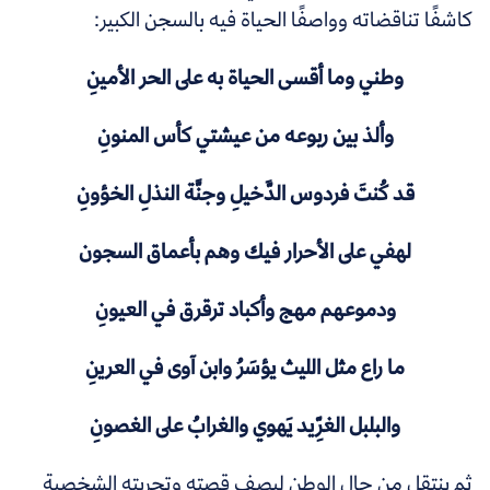
كاشفًا تناقضاته وواصفًا الحياة فيه بالسجن الكبير:
وطني وما أقسى الحياة به على الحر الأمينِ
وألذ بين ربوعه من عيشتي كأس المنونِ
قد كُنتَ فردوس الدَّخيلِ وجنَّة النذلِ الخؤونِ
لهفي على الأحرار فيك وهم بأعماق السجون
ودموعهم مهج وأكباد ترقرق في العيونِ
ما راع مثل الليث يؤسَرُ وابن آوى في العرينِ
والبلبل الغرِّيد يَهوي والغرابُ على الغصونِ
ثم ينتقل من حال الوطن ليصف قصته وتجربته الشخصية