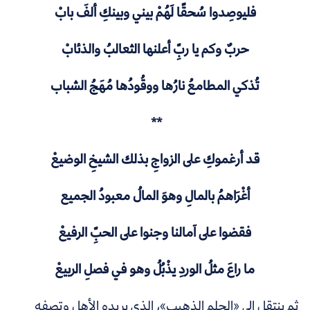
فليوصِدوا سُحقًا لَهُمْ بيني وبينكِ ألفَ بابْ
حربٌ وكم يا ربِّ أعلنها الثعالبُ والذئابْ
تُذكي المطامعُ نارُها ووقُودُها مُهَجُ الشباب
**
قد أرغموكِ على الزواجِ بذلك الشيخِ الوضيعْ
أغْرَاهمُ بالمالِ وهوَ المالُ معبودُ الجميع
فقضوا على آمالنا وجنوا على الحبِّ الرفيعْ
ما راعَ مثلُ الوردِ يذْبُلُ وهو في فصلِ الربيعْ
ثم ينتقل إلى «الحلم الذهيب»، الذي يريده الأهل وتصفه