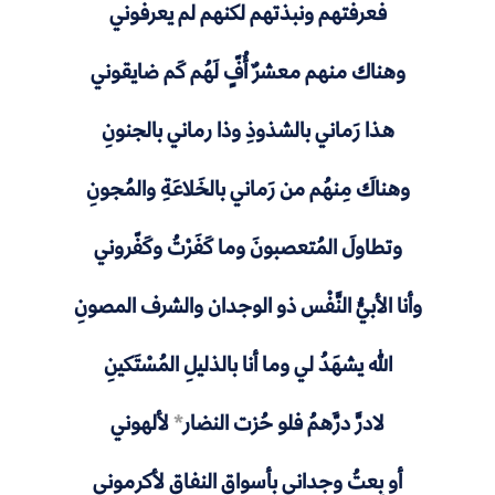
فعرفتهم ونبذتهم لكنهم لم يعرفوني
وهناك منهم معشرٌ أُفٍّ لَهُم كَم ضايقوني
هذا رَماني بالشذوذِ وذا رماني بالجنونِ
وهناكَ مِنهُم من رَماني بالخَلاعَةِ والمُجونِ
وتطاولَ المُتعصبونَ وما كَفَرْتُ وكَفّروني
وأنا الأبيُّ النَّفْس ذو الوجدان والشرف المصونِ
الله يشهَدُ لي وما أنا بالذليلِ المُسْتَكينِ
لادرَّ درَّهمُ فلو حُزت النضار
*
لألهوني
أو بِعتُ وِجداني بأسواق النفاق لأكرموني