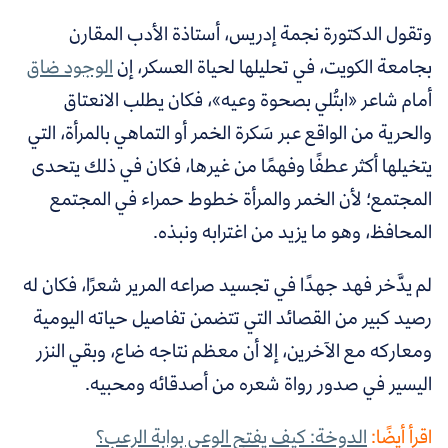
وتقول الدكتورة نجمة إدريس، أستاذة الأدب المقارن
بجامعة الكويت، في تحليلها لحياة العسكر، إن
الوجود ضاق
أمام شاعر «ابتُلي بصحوة وعيه»، فكان يطلب الانعتاق
والحرية من الواقع عبر سَكرة الخمر أو التماهي بالمرأة، التي
يتخيلها أكثر عطفًا وفهمًا من غيرها، فكان في ذلك يتحدى
المجتمع؛ لأن الخمر والمرأة خطوط حمراء في المجتمع
المحافظ، وهو ما يزيد من اغترابه ونبذه.
لم يدَّخر فهد جهدًا في تجسيد صراعه المرير شعرًا، فكان له
رصيد كبير من القصائد التي تتضمن تفاصيل حياته اليومية
ومعاركه مع الآخرين، إلا أن معظم نتاجه ضاع، وبقي النزر
اليسير في صدور رواة شعره من أصدقائه ومحبيه.
اقرأ أيضًا:
الدوخة: كيف يفتح الوعي بوابة الرعب؟