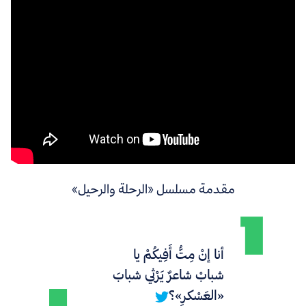
مقدمة مسلسل «الرحلة والرحيل»
أنا إنْ مِتُّ أَفِيكُمْ يا
شبابْ شاعرٌ يَرْثي شبابَ
«العَسْكرِ»؟