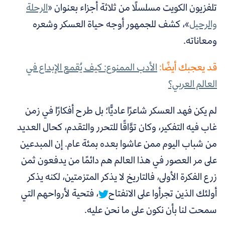
تلفزيون الكويت مسلسلًا من ثلاثة أجزاء بعنوان «
الرحلة
والرحيل
»، كشف للجمهور أوجه حياة العسكر وشعره
ومعاناته.
قد يعجبك أيضًا:
الأدب الممنوع: كيف يُقمع الإبداع في
العالم العربي؟
لم يكن فهد العسكر شاعرًا عاديًّا؛ بل طرح أفكارًا في زمن
غاب فيه التفكير، وكان توَّاقًا للتحرر والتقدم، كحال العديد
من شباب اليوم ممن عاشوا بعده بمئة عام. إن
المبدعين
على مر العصور في هذا العالم هم دائمًا من يدفعون ثمن
زرع الفكرة الأولى، فالتاريخ لا يذكر المتزمتين، لكنه يذكر
أولئك الذين تجرأوا على الانفتاح
، فتحية لأرواحهم التي
سمحت لنا بأن نكون على ما نحن عليه.