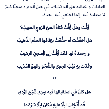
العادات والتقاليد على أنه كذلك، في حين أنه يراه سجنًا كبيرًا
لا سعادة فيه، إنما تختفي فيه الحياة:
زُفَّت وهلْ زُفَّتْ فتاةُ الحيِّ للزوجِ الحبيبْ؟
هل أخفَقَت أم حقَّقتْ بزفافها الحلْم الذَّهيبْ
وارحمتاهُ لها فقد زُفَّتْ إلى الِّسجنِ الرهيبْ
وغَدَت بهِ نهْبَ الجوى والشَّجْوَ والهمِّ المُذيب
**
هل كانَ في استقبالها فيه سِوى شَبَح الرَّدى
قَد أُدْخِلت ليلًا عليهِ فكان ليلًا سَرْمَدا