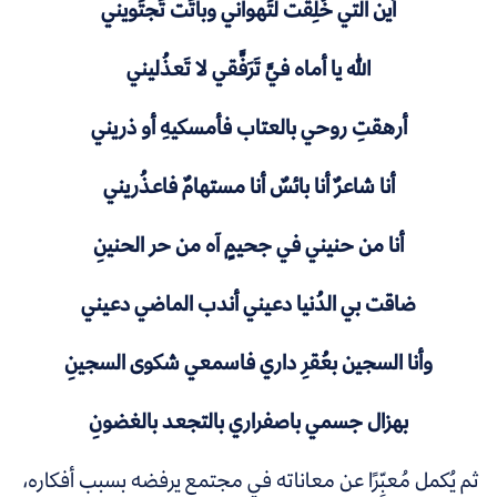
أين التي خُلِقَت لتَهواني وباتَت تَجتَويني
الله يا أماه فيَّ تَرَفَّقي لا تَعذُليني
أرهقتِ روحي بالعتاب فأمسكيهِ أو ذريني
أنا شاعرٌ أنا بائسٌ أنا مستهامٌ فاعذُريني
أنا من حنيني في جحيمٍ آه من حر الحنينِ
ضاقت بي الدُنيا دعيني أندب الماضي دعيني
وأنا السجين بعُقرِ داري فاسمعي شكوى السجينِ
بهزال جسمي باصفراري بالتجعد بالغضونِ
ثم يُكمل مُعبِّرًا عن معاناته في مجتمع يرفضه بسبب أفكاره،