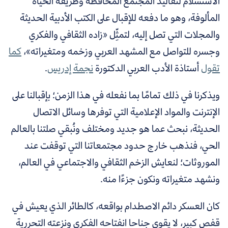
الاستسلام لتقاليد المجتمع المحافظة وطريقة الحياة
المألوفة، وهو ما دفعه للإقبال على الكتب الأدبية الحديثة
والمجلات التي تصل إليه، لتمثِّل «زاده الثقافي والفكري
وجسره للتواصل مع المشهد العربي وزخمه ومتغيراته»،
كما
تقول
أستاذة الأدب العربي الدكتورة
نجمة إدريس
.
ويذكرنا في ذلك تمامًا بما نفعله في هذا الزمن؛ بإقبالنا على
الإنترنت والمواد الإعلامية التي توفرها وسائل الاتصال
الحديثة، نبحث عما هو جديد ومختلف ونُبقي صلتنا بالعالم
الحي، فنذهب خارج حدود مجتمعاتنا التي توقفت عند
الموروثات؛ لنعايش الزخم الثقافي والاجتماعي في العالم،
ونشهد متغيراته ونكون جزءًا منه.
كان العسكر دائم الاصطدام بواقعه، كالطائر الذي يعيش في
قفص كبير، لا يقوى جناحا انفتاحه الفكري ونزعته التحررية