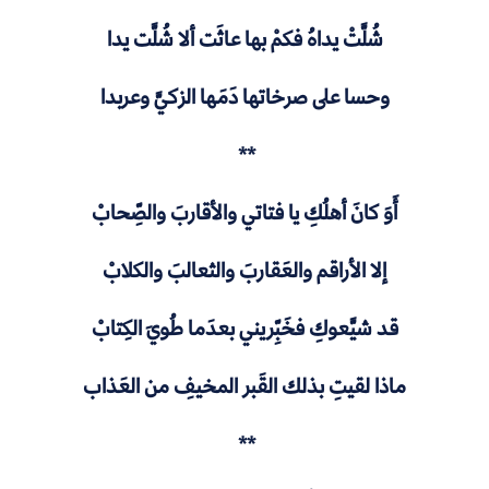
شُلَّتْ يداهُ فكمْ بها عاثَت ألا شُلَّت يدا
وحسا على صرخاتها دَمَها الزكيَّ وعربدا
**
أَوَ كانَ أهلُكِ يا فتاتي والأقاربَ والصِّحابْ
إلا الأراقم والعَقاربَ والثعالبَ والكلابْ
قد شيَّعوكِ فخَبِّريني بعدَما طُويَ الكِتابْ
ماذا لقيتِ بذلك القَبر المخيفِ من العَذاب
**