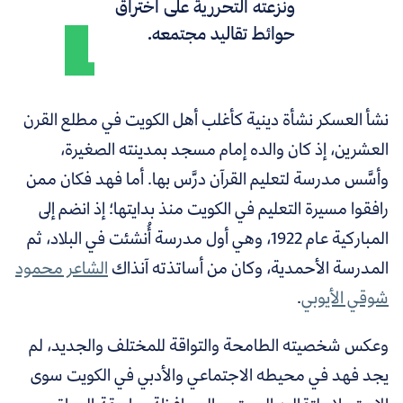
ونزعته التحررية على اختراق
حوائط تقاليد مجتمعه.
نشأ العسكر نشأة دينية كأغلب أهل الكويت في مطلع القرن
العشرين، إذ كان والده إمام مسجد بمدينته الصغيرة،
وأسَّس مدرسة لتعليم القرآن درَّس بها. أما فهد فكان ممن
رافقوا مسيرة التعليم في الكويت منذ بدايتها؛ إذ انضم إلى
المباركية عام 1922، وهي أول مدرسة أُنشئت في البلاد، ثم
المدرسة الأحمدية، وكان من أساتذته آنذاك
الشاعر محمود
شوقي الأيوبي
.
وعكس شخصيته الطامحة والتواقة للمختلف والجديد، لم
يجد فهد في محيطه الاجتماعي والأدبي في الكويت سوى