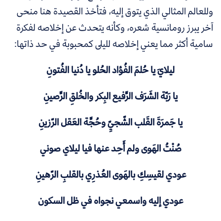
وللعالم المثالي الذي يتوق إليه، فتأخذ القصيدة هنا منحى
آخر يبرز رومانسية شعره، وكأنه يتحدث عن إخلاصه لفكرة
سامية أكثر مما يعني إخلاصه لليلى كمحبوبة في حد ذاتها:
ليلايَ يا حُلمَ الفُؤاد الحُلو يا دُنيا الفُتونِ
يا رَبّة الشَرَف الرَّفيع البِكر والخُلقِ الرَّصينِ
يا جَمرَةَ القَلب الشّجيِّ وحُجَّة العَقل الرّزينِ
صُنْتُ الهَوى ولم أَحِد عنها فيا ليلاي صوني
عودي لقيسِكِ بالهَوى العُذرِي بالقلبِ الرّهينِ
عودي إليه واسمعي نجواه في ظل السكون