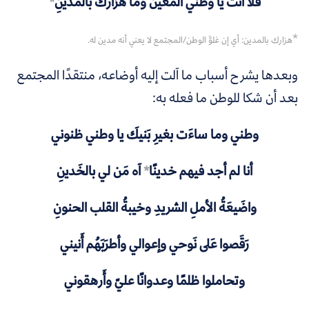
فلا أنت يا وطني المعين وما هَزارَكَ بالمدينِ
*
*
هزارك بالمدين: أي إن غلوَّ الوطن/المجتمع لا يعني أنه مدين له.
وبعدها يشرح أسباب ما آلت إليه أوضاعه، منتقدًا المجتمع
بعد أن شكا للوطن ما فعله به:
وطني وما ساءَت بغيرِ بَنيكَ يا وطني ظنوني
أنا لم أجد فيهم خدينًا
*
آه مَن لي بالخَدينِ
واضَيعَةُ الأملِ الشريدِ وخيبةُ القلب الحنونِ
رَقَصوا عَلى نَوحي وإعوالي وأطرَبَهُم أَنيني
وتحاملوا ظلمًا وعدوانًا عليّ وأَرهقوني