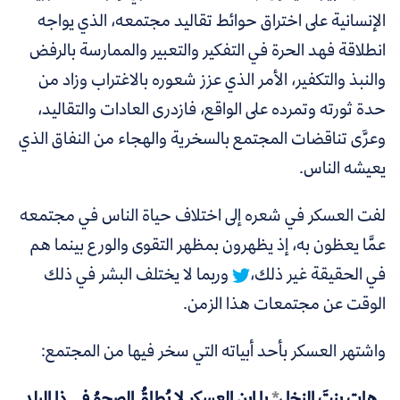
الإنسانية على اختراق حوائط تقاليد مجتمعه، الذي يواجه
انطلاقة فهد الحرة في التفكير والتعبير والممارسة بالرفض
والنبذ والتكفير، الأمر الذي عزز شعوره بالاغتراب وزاد من
حدة ثورته وتمرده على الواقع، فازدرى العادات والتقاليد،
وعرَّى تناقضات المجتمع بالسخرية والهجاء من النفاق الذي
يعيشه الناس.
لفت العسكر في شعره إلى اختلاف حياة الناس في مجتمعه
عمَّا يعظون به، إذ يظهرون بمظهر التقوى والورع بينما هم
في الحقيقة غير ذلك،
وربما لا يختلف البشر في ذلك
الوقت عن مجتمعات هذا الزمن.
واشتهر العسكر بأحد أبياته التي سخر فيها من المجتمع:
هاتِ بنتَ النخل
*
يا ابن العسكرِ لا يُطاقُ الصحوُ في ذا البلدِ