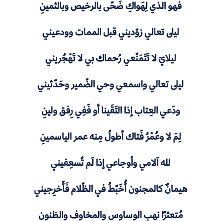
فهو الذي لِهَواكِ ضَحّى بالرخيص وبالثمينِ
ليلى تعالي زوّديني قبل الممات وودعيني
ليلايَ لا تَتَمَنّعي رُحماك بي لا تَهْجُريني
ليلى تعالي واسمعي وحي الضّمير وحَدّثيني
ودَعي العِتاب إذا التَقَينا أو فَفِي رِفق ولينِ
لِمَ لا وعُمْرُ فَتاك أطولُ مِنه عمر الياسمينِ
لله آلامي وأوجاعي إذا لَم تُسعِفيني
هيمانٌ كالمجنون أُخَبّطُ في الظّلام فَأَخرِجيني
مُتعثرًا نهب الوساوس والمخاوف والظنونِ