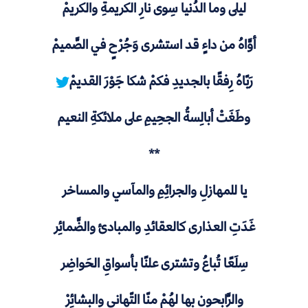
ليلى وما الدُنيا سِوى نارِ الكريمةِ والكريمْ
أوَّاهُ من داءٍ قد استشرى وَجُرْحٍ في الصَّميمْ
رَبّاهُ رِفقًا بالجديدِ فكمْ شكا جَوْرَ القديمْ
وطَغَتْ أبالِسةُ الجحِيمِ على ملائكةِ النعيم
**
يا للمهازلِ والجرائِمِ والمآسي والمساخر
غَدَتِ العذارى كالعقائدِ والمبادئ والضَّمائِر
سِلَعًا تُباعُ وتشترى علنًا بأسواقِ الحَواضِر
والرَّابحون بها لهُمْ منّا التّهاني والبشائِرْ