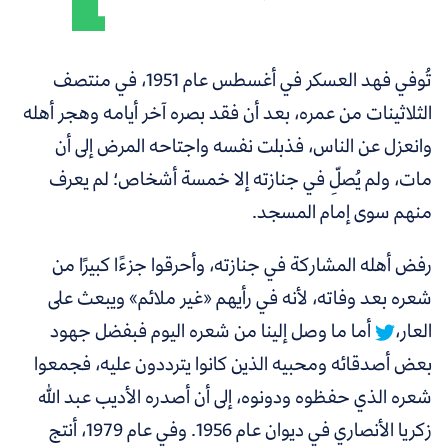
تُوفي فهد العسكر في أغسطس عام 1951، في منتصف
الثلاثينات من عمره، بعد أن فقد بصره آخر أيامه وهجر أهله
وانعزل عن الناس، فذبلت نفسه واجتاحه المرض إلى أن
مات، ولم يُصلِّ في جنازته إلا خمسة أشخاص؛ لم يعرف
منهم سوى إمام المسجد.
رفض أهله المشاركة في جنازته، وأحرقوا جزءًا كبيرًا من
شعره بعد وفاته، لأنه في رأيهم «غير ملائم» ويبعث على
العار،
أما ما وصل إلينا من شعره اليوم فبفضل جهود
بعض أصدقائه ومحبيه الذين كانوا يترددون عليه، فجمعوا
شعره الذي حفظوه ودونوه، إلى أن أصدره الأديب عبد الله
زكريا الأنصاري في ديوان عام 1956. وفي عام 1979، أنتج