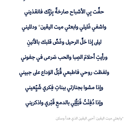
حفَّت بِي الأشباح صارخةً بِرَبِّك فانقذيني
واشفي غَليلي وابعثي ميت اليقين
*
ودلليني
ليلى إذا حَلَّ الرحيل وغَصَّ قلبك بالأنينِ
ورأيتِ أحلامَ الصِبا والحب صَرعى في جفوني
ولفظت روحي فاطبعي قُبَلُ الوَداع على جبيني
وإذا مشوا بجنازتي ببناتِ فِكري شَيِّعيني
وإذا دُفِنْتُ فَبَلِّلِي بالدمعِ قَبْري واذكريني
*وابعثي ميت اليقين: أحيي اليقين الذي هدأ وسكن.