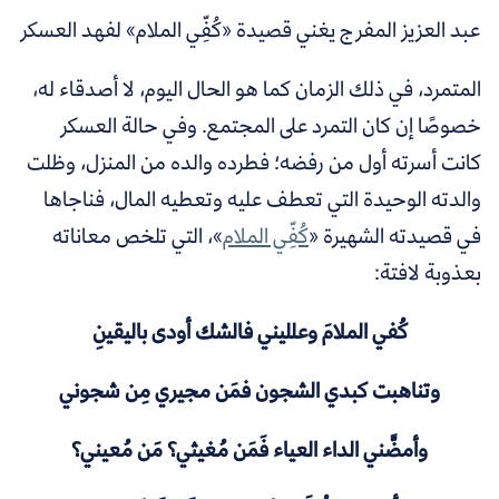
عبد العزيز المفرج يغني قصيدة «كُفِّي الملام» لفهد العسكر
المتمرد، في ذلك الزمان كما هو الحال اليوم، لا أصدقاء له،
خصوصًا إن كان التمرد على المجتمع. وفي حالة العسكر
كانت أسرته أول من رفضه؛ فطرده والده من المنزل، وظلت
والدته الوحيدة التي تعطف عليه وتعطيه المال، فناجاها
في قصيدته الشهيرة «
كُفِّي الملام
»، التي تلخص معاناته
بعذوبة لافتة:
كُفي الملامَ وعلليني فالشك أودى باليقينِ
وتناهبت كبدي الشجون فمَن مجيري مِن شجوني
وأمضَّني الداء العياء فَمَن مُغيثي؟ مَن مُعيني؟