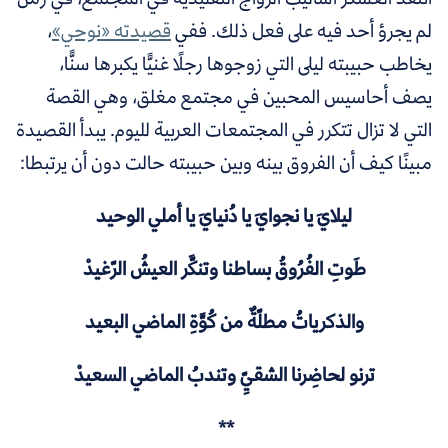
لم يجرؤ أحد فيه على فعل ذلك. ففي
قصيدته «نوحي»
،
يخاطب حبيبته ليلى التي زوجوها رجلًا غنيًّا يكبرها سنًّا،
يصف أحاسيس المحبين في مجتمع مغلق، وهي القصة
التي لا تزال تتكرر في المجتمعات العربية لليوم. يبدأ القصيدة
مبينًا كيف أن الفروق بينه وبين حبيبته حالت دون أن يرتبطا:
ليلايَ يا نجوايَ يا دُنيايَ يا أملي الوحيد
طَوتِ الفُرُوقُ بساطنا وتنكَّر العيشُ الرّغيدْ
والذكرياتُ مطلّةٌ من كُوَّةِ الماضي البعيد
ترنو لحاضِرنا الشقيِّ وتندبُ الماضي السعيدْ
**