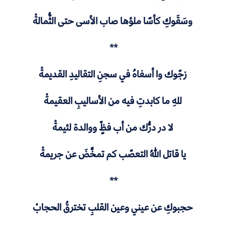
وسَقَوكِ كأسًا ملؤها صاب الأسى حتى الثُّمالةْ
**
زجّوك وا أسفاهُ في سجنِ التقاليدِ القديمةْ
للهِ ما كابدتِ فيه من الأساليبِ العقيمةْ
لا در درُّك من أب فظٍّ ووالدة لئيمةْ
يا قاتل اللهُ التعصّب كم تمخَّضَ عن جريمةْ
**
حجبوكِ عن عيني وعين القلبِ تخترقُ الحجابْ