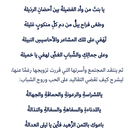
يا بنتَ من وأد الفضيلةَ بين أحضانِ الرذيلة
وطغى فراح يبلُّ من دم كلِّ منكوبٍ غليلهْ
لَهَفي على تلك المشاعر والأحاسيسِ النبيلة
وعلى جمالِكِ والشّبابِ الغضِّ لهفي يا خميلة
ثم ينتقد المجتمع وأسرتها التي قررت تزويجها رغمًا عنها،
ليشرح كيف تقضي التقاليد على الحب وروح الشباب:
ياللشراسةِ والرعونةِ والحماقةِ والجهالةْ
ياللدناءةِ والسفاهةِ والسفالةِ والنذالةْ
باعوكِ بالثمن الزَّهيد فأين يا ليلى العدالةْ