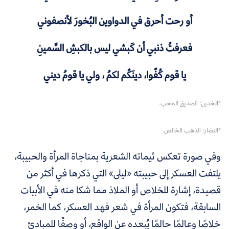
أو رحت أحرق في الدواوين البُخورَ لأنصفوني
فعرفتُ ذنبي أن كَبشي ليس بالكبشِ السَّمينِ
يا قوم كُفّوا، دينَكُم لكمُ ، ولي يا قومُ ديني
*الخدين: الصديق المحب.
*النضار: الذهب الخالص.
وفي صورة تعكس ثيماته الشعرية بمناجاة المرأة والحبيبة،
يلتفت العسكر إلى حبيبته «ليلى» التي ذكرها في أكثر من
قصيدة، إشارة للخلاص أو الملاذ مما شكا منه في الأبيات
السابقة، فتكون المرأة في شعر فهد العسكر، كما الخمر،
خلاصًا وعالمًا حالمًا يُبعده عن الواقع، أو وصفًا للمبادئ