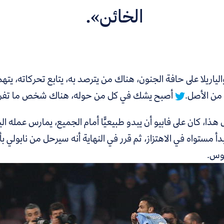
الخائن».
لياريلا على حافة الجنون، هناك من يترصد به، يتابع تحركاته، يت
 من الأصل.
أصبح يشك في كل من حوله، هناك شخص ما تفرغ ل
هذا، كان على فابيو أن يبدو طبيعيًّا أمام الجميع، يمارس عمله ا
دأ مستواه في الاهتزاز، ثم قرر في النهاية أنه سيرحل من نابولي
توس.