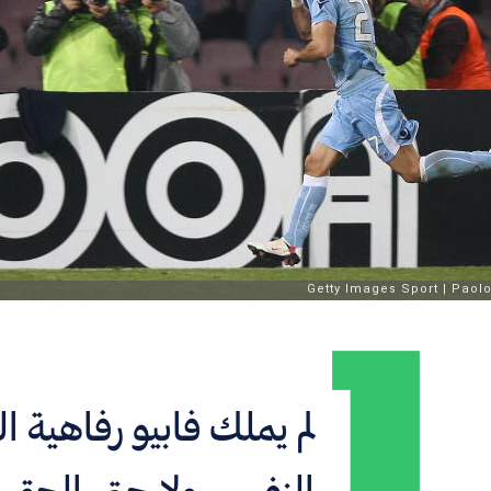
لم يملك فابيو رفاهية 
النفس، ولا حتى الحق ف