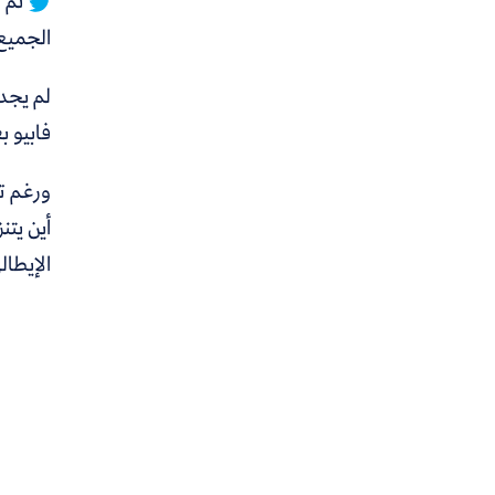
ثم ر
الجميع
لم يجد 
فابيو ب
ورغم تط
أين يتن
الإيطال