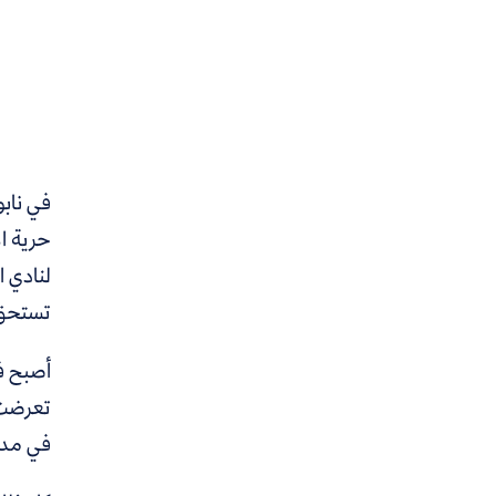
في نابو
حرية ال
لنادي ا
تستحق 
أصبح فا
تعرضت 
في مدين