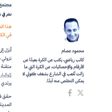
مجتمع
نشر في
2
هذا ال
في الكت
أنزل إل
محمود عصام
نزولي 
كاتب رياضي، يكتب عن الكرة بعيدًا عن
متقنة 
الأرقام والإحصائيات، عن الكرة التي ما
زالت تُلعب في الشارع بشغف طفولي لا
كوالياري
يمكن التخلص منه أبدًا.
يرتدي 
حقق فا
المدينة