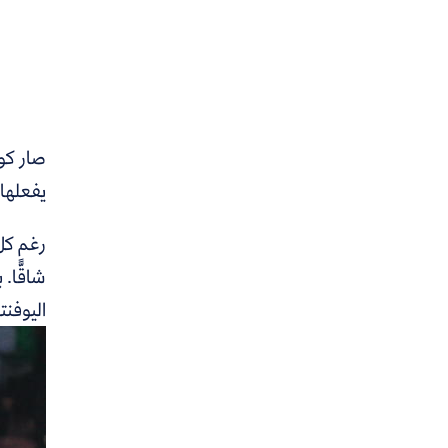
صار كوا
يفعلها
رغم كل 
شاقًّا.
ب
اليوفن