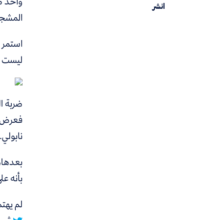
واحد م
انشر
المشجعي
استمر 
ليست بد
ضربة ا
فعرض ع
نابولي.
بعدها،
بأنه عل
لم يهتم