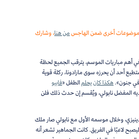
رأ موضوعات أخرى ضمن الهاجس
من هنا
، وشارك
 في أهم مباريات الموسم، يترقب الجميع لحظة
طيع أحد أن يحرزه سوى مارادونا، ركلة قوية
 في جنون».
هكذا كان يحلم
الطفل «
فابيو
اديه المفضل نابولي، ويُقسم إن حدث ذلك فلن
ينيزي، وخلال موسمه الأول مع نابولي صار ملك
بح لاعبًا في الفريق. كانت الجماهير تشعر أنه