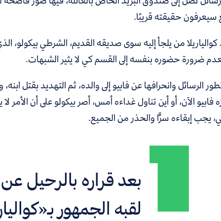
سائل تصل إلى صندوق البريد الخاص بالعائلة، فيها صور فاضحة ل
 سيعرفون حقيقته قريبًا.
كوالياريلا من يلجأ إليه سوى صديقه القديم، الشرطي بيكولو، الذ
عدم ضرورة حضوره بنفسه إلى القسم كي لا يثير الشبهات.
ور الرسائل وانحرافها عن فابيو إلى والده، ثم التهديد بقتل ابنه،
زه فابيو الآن، أو أين تناول غداءه أمس، أصر بيكولو على أن الأمر ل
ي، يجب إبقاءه سرًّا والحذر من الجميع.
بعد قراره بالرحيل عن ن
لقبه الجمهور بـ«كواليار