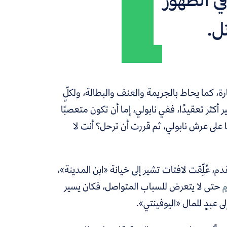
ل.
رة، كما يحاط بالجريمة والعنف والبطالة، ولكلٍّ
 أكثر تعقيدًا، ففي نابولي، إما أن تكون متعصبًا
ًا على عرش نابولي، ثم قررت أن ترحل؟ أنت لا
، عُلِّقت لافتات تشير إلى خيانة «ابن المدينة»،
م
حتى لا يتعرض للسباب المتواصل
، فكان يسير
ى عبدٍ للمال «اليوفينتي».