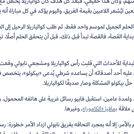
نهم، وكان هذا حقيقي، فبعد كل هدف كان كوالياريلا يحتفل مع
ن ليُشعر اللاعبين بقيمة الفريق، واليوم يؤكد في كل مباراة أن
الحلم الجميل لموسم واحد فقط، ثم طلب كوالياريلا الرحيل إلى
اية القصة، فالقصة تبدأ قبل ذلك، قبل أن يتحقق الحلم أصلًا، تبد
لبداية للأحداث التي قلبت رأس كوالياريلا ومشجعي نابولي وقع
ليه أحد أصدقائه أن يساعده شرطي يُدعى «بيكولو»، يتخصص في
 حلّ بيكولو المشكلة وصار صديقًا لكوالياريلا.
 ولمدة عامين، استقبل فابيو رسائل غريبة على هاتفه المحمول،
ى علاقة
بمافيا «الكامورا»
، وغيرها.
 بالأمر،
إلا أنه بمجرد التحاقه بفريق نابولي ازداد الأمر خطورة: 