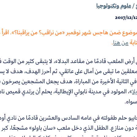
/
علوم وتكنولوجيا
2017/12/1
موضوع ضمن هاجس شهر نوفمبر «من نراقب؟ من يراقبنا؟». اق
ابة
من هنا
.
ى أرض الملعب قادمًا من مقاعد البدلاء
، لا يتبقى كثير من الوقت
معلقين ما تبقى من آمال على عاتقي، ثم أحرز الهدف، هدف لا يست
في الثانية الأخيرة من المباراة، هدف يجعل المشجعين يصرخون
لا
»،
المولود في مدينة نابولي الإيطالية، يحلم أن يرتدي قميص ن
سواه.
بيو حلم طفولته في عامه السادس والعشرين قادمًا من نادي أود
 دون منازع. الطفل الذي دخل ملعب «سان باولو» مشجعًا، كبر ليص