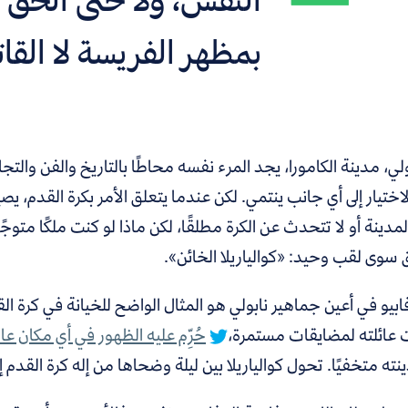
بمظهر الفريسة لا القات
لي، مدينة الكامورا، يجد المرء نفسه محاطًا بالتاريخ والفن والتجا
اختيار إلى أي جانب ينتمي. لكن عندما يتعلق الأمر بكرة القدم، يصير
لمدينة أو لا تتحدث عن الكرة مطلقًا، لكن ماذا لو كنت ملكًا متوج
سوى لقب وحيد: «كوالياريلا الخائن».
بيو في أعين جماهير نابولي هو المثال الواضح للخيانة في كرة القدم
عائلته لمضايقات مستمرة،
حُرِّم عليه الظهور في أي مكان عا
ته متخفيًا.
تحول كوالياريلا بين ليلة وضحاها من إله كرة القدم إل