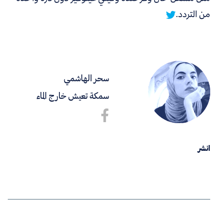
من التردد.
سحر الهاشمي
سمكة تعيش خارج الماء
انشر