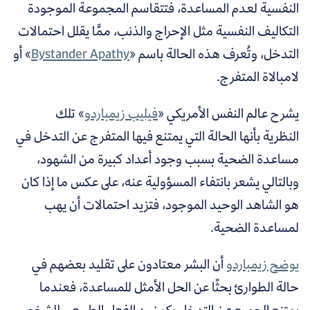
النفسية لعدم المساعدة، فتتقاسم المجموعة الموجودة
التكاليف النفسية مثل الإحراج والذنب، ممَّا يقلل احتمالات
التدخل،
وتُعرف هذه الحالة باسم «
Bystander Apathy
» أو
لامبالاة المتفرج.
يشرح عالم النفس الأمريكي «
فيليب زيمباردو
» تلك
النظرية
بأنها الحالة التي يمتنع فيها المتفرج عن التدخل في
مساعدة الضحية بسبب وجود أعداد كبيرة من الشهود،
وبالتالي يشعر بانتفاء المسؤولية عنه
، على عكس ما إذا كان
هو الشاهد الوحيد الموجود، فتزيد احتمالات أن يهب
لمساعدة الضحية.
يوضح زيمباردو
أن البشر معتادون على تقليد بعضهم في
حالة الطوارئ بحثًا عن الحل الأمثل للمساعدة،
فعندما
يمتنع الجميع عن التدخل يكون رد الفعل الطبيعي للشخص