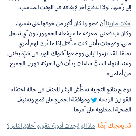
إلى رأسها، لولا اندفاع آخر لإيقافه في الوقت المناسب.
حكت مارينا
أن فضولها كان أكبر من خوفها على نفسها،
وكان «يدفعني لمعرفة ما سيفعله الجمهور دون أي تدخل
مني، وفوجئت بأنني كنت سأُقتل إذا ما تُرك لهم أمري
تمامًا. لقد نزعوا ثيابي ووضعوا أشواك الورد في سُرِّة بطني،
وعند انتهاء الستِّ ساعات بدأت في الحركة فهرب الجميع
من أمامي».
توضح نتائج التجربة تعطُّش البشر للعنف في حالة اختفاء
القوانين الرادعة،
وموافقة الجميع على قمع وتعنيف
الضحية المغلوبة على أمرها.
قد يعجبك أيضًا:
ماذا لو وُجدت أدوية لتقويم أخلاق الناس؟