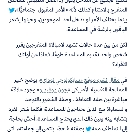
المتفرج بالامتناع كذلك لأنه «الأمر المقبول اجتماعيًّا»،
بينما يختلف الأمر لو تدخل أحد الموجودين، وحينها يشعر
الباقون بالرغبة في المساعدة.
لكن من بين عدة حالات تشهد لامبالاة المتفرجين يقرر
شخص واحد تقديم المساعدة طوعًا، فماذا عن أولئك
الأفراد؟
في
مقال نشره موقع «سايكولوجي توداي»
، يوضح خبير
المعالجة النفسية الأمريكي «
جون دوفيديو
»
وجود علاقة
مباشرة بين صفة التعاطف وصفة الشعور بالتوحد
والمساواة مع الذين يحتاجون للمساعدة،
فكلما شعر الفرد
بتشابه بينه وبين ذاك الذي يحتاج المساعدة، أحسَّ بحاجة
إلى التعاطف معه
بصفته شخصًا ينتمي إلى جماعته، التي