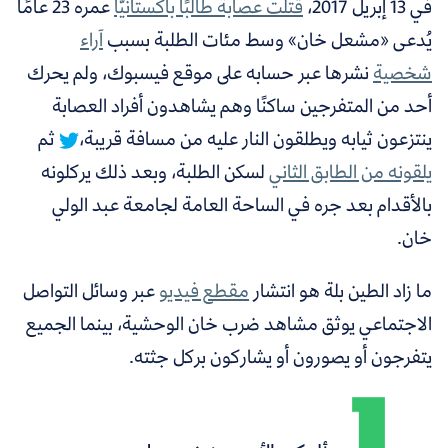
في 13 إبريل 2017،
قتلت عصابة طالبًا باكستانيًّا
عمره 23 عامًا
يُدعى «مشعل خان»
وسط مئات الطلبة بسبب
آراء
شخصية
نشرها عبر حسابه على موقع فيسبوك،
ولم يحرك
أحد من المتفرجين ساكنًا وهم يشاهدون أفراد العصابة
ينتزعون ثيابه ويطلقون النار عليه من مسافة قريبة،
ثم
يلقونه من الطابق الثاني
لسكن الطلبة، وبعد ذلك يركلونه
بالأقدام بعد جره في الساحة العامة لجامعة
عبد الولي
خان
.
ما زاد الطين بلة هو انتشار
مقطع فيديو
عبر وسائل التواصل
الاجتماعي يوثق مشاهد ضرب خان الوحشية، بينما الجميع
يتفرجون أو يصورون أو يشاركون بركل جثته.