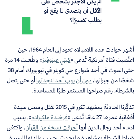
ألم يكن الأجدر بشخص على
الأقل أن يتصدى لما يقع أو
يطلب تفسيرًا؟
أشهر حوادث عدم اللامبالاة تعود إلى العام 1964، حين
اغتُصبت فتاة أمريكية تُدعى «
كيتي غينوفيز
» وطُعنت 14 مرة
حتى الموت في أحد شوارع حي كوينز في نيويورك أمام 38
شخصًا من جيرانها،
دون أن يهب أحد لنجدتها
أو حتى يتصل
بالشرطة، رغم صراخها المستمر طلبًا للمساعدة.
تذكِّرنا الحادثة بمشهد تكرر في 2015 لقتل وسحل سيدة
أفغانية عمرها 27 عامًا تُدعى «
فرخندة ملكيزاده
»،
بسبب
ادعاء أحد رجال الدين أنها
أحرقت نسخة من القرآن
، واكتفى
ضباط الشرطة بمشاهدة ما يحدث، حسب والدتها السيدة