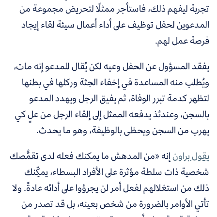
تجربة ليفهم ذلك، فاستأجر ممثلًا لتحريض
مجموعة من
المدعوين لحفل توظيف على أداء أعمال سيئة لقاء إيجاد
فرصة عمل لهم.
يفقد المسؤول عن الحفل وعيه لكن يُقال للمدعو إنه مات،
ويُطلب منه المساعدة في إخفاء الجثة وركلها في بطنها
لتظهر كدمة تبرر الوفاة، ثم يفيق الرجل ويهدد المدعو
بالسجن، وعندئذ يدفعه الممثل إلى إلقاء الرجل من علٍ كي
يهرب من السجن ويحظى بالوظيفة، وهو ما يحدث.
يقول براون
إنه
«من المدهش ما يمكنك فعله لدى تقمُّصك
شخصية ذات سلطة مؤثرة على الأفراد البسطاء، يمكِّنك
ذلك من استغلالهم لفعل أمر لن يجرؤوا على أدائه عادةً. ولا
تأتي الأوامر بالضرورة من شخص بعينه، بل قد تصدر من