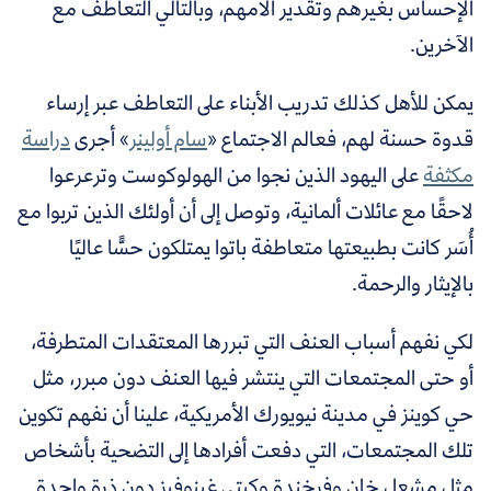
الإحساس بغيرهم وتقدير آلامهم، وبالتالي التعاطف مع
الآخرين.
يمكن للأهل كذلك تدريب الأبناء على التعاطف عبر إرساء
قدوة حسنة لهم، فعالم الاجتماع «
سام أولينر
» أجرى
دراسة
مكثفة
على
اليهود الذين نجوا من الهولوكوست وترعرعوا
لاحقًا مع عائلات ألمانية، وتوصل إلى أن أولئك الذين تربوا مع
أُسَر كانت بطبيعتها متعاطفة باتوا يمتلكون حسًّا عاليًا
بالإيثار والرحمة.
لكي نفهم أسباب العنف التي تبررها المعتقدات المتطرفة،
أو حتى المجتمعات التي ينتشر فيها العنف دون مبرر، مثل
حي كوينز في مدينة نيويورك الأمريكية،
علينا أن نفهم تكوين
تلك المجتمعات، التي دفعت أفرادها إلى التضحية بأشخاص
مثل مشعل خان وفرخندة وكيتي غينوفيز دون ذرة واحدة