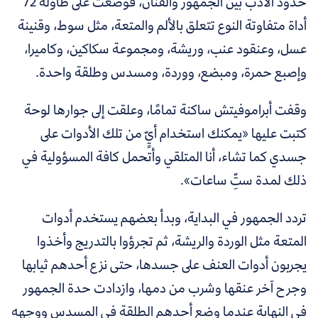
حدود الأدب بين الجمهور والفنان، فوضعت على طاولة 72
أداة متفاوتة النوع تتعلق بالألم والمتعة، مثل سوط، وقنينة
عسل، وعنقود عنب، وريشة، ومجموعة سكاكين، وكاميرا،
وإصبع حمرة، ومبضع، ووردة، ومسدس وطلقة واحدة.
وقفت أبراموفيتش ساكنة تمامًا، وعلقت إلى جوارها لوحة
كتبت عليها «يمكنك استخدام أيٍّ من تلك الأدوات على
جسدي كما تشاء، أنا المتلقي وأتحمل كافة المسؤولية في
ذلك لمدة ستِّ ساعات».
تردد الجمهور في البداية، وبدأ بعضهم يستخدم أدوات
المتعة مثل الوردة والريشة، ثم تجرؤوا بالتدريج وأخذوا
يجربون أدوات العنف على جسدها، حتى نزع أحدهم ثيابها
وجرح آخر عنقها وشرب من دمها، وازدادت حدة الجمهور
في النهاية عندما وضع أحدهم الطلقة في المسدس ووجهه