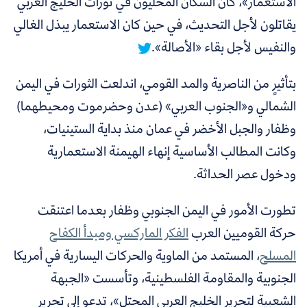
الاستعمار»، كان السكان المحليون في ثورات الخليج العربي
يقاتلون لأجل التحديث، في حين كان الاستعمار يبذل الغالي
والنفيس لأجل بقاء «الأصالة».
بتأثيرٍ من الناصرية والمد القومي، اندلعت الثورات في اليمن
الشمالي و«الجنوب العربي» (عدن وحضرموت ومحيطهما)
وظفار والجبل الأخضر في عمان منذ بداية الستينيات،
وكانت المطالب الأساسية إنهاء الهيمنة الاستعمارية
ودخول عصر الحداثة.
تطورت الأمور في اليمن الجنوبي وظفار بعدما اعتنقت
حركة القوميين العرب
الفكر الماركسي ومبدأ الكفاح
المسلح
،
المستمد من الماوية
والحركات اليسارية في أمريكا
الجنوبية والمقاومة الفلسطينية، وتأسست «الجبهة
الشعبية لتحرير الخليج العربي المحتل»، تدعو إلى تحريرِ