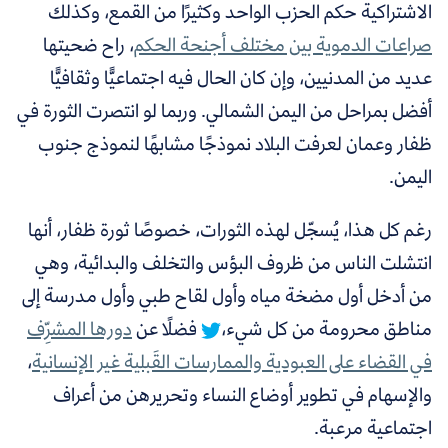
الاشتراكية حكم الحزب الواحد وكثيرًا من القمع، وكذلك
صراعات الدموية بين مختلف أجنحة الحكم
، راح ضحيتها
عديد من المدنيين، وإن كان الحال فيه اجتماعيًّا وثقافيًّا
أفضل بمراحل من اليمن الشمالي. وربما لو انتصرت الثورة في
ظفار وعمان لعرفت البلاد نموذجًا مشابهًا لنموذج جنوب
اليمن.
رغم كل هذا، يُسجّل لهذه الثورات، خصوصًا ثورة ظفار، أنها
انتشلت الناس من ظروف البؤس والتخلف والبدائية، وهي
من أدخل أول مضخة مياه وأول لقاح طبي وأول مدرسة إلى
مناطق محرومة من كل شيء،
فضلًا عن
دورها المشرِّف
في القضاء على العبودية والممارسات القَبلية غير الإنسانية
،
والإسهام في تطوير أوضاع النساء وتحريرهن من أعراف
اجتماعية مرعبة.