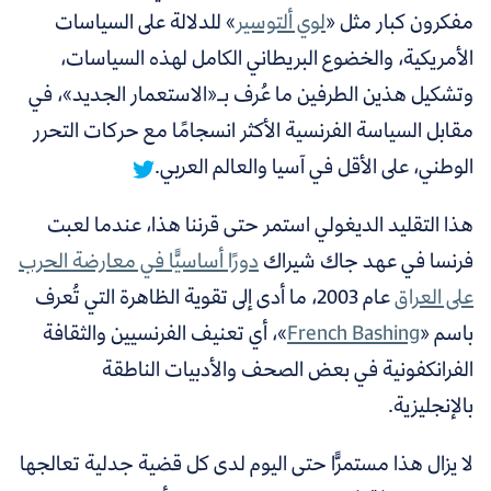
مفكرون كبار مثل «
لوي ألتوسير
» للدلالة على السياسات
الأمريكية، والخضوع البريطاني الكامل لهذه السياسات،
وتشكيل هذين الطرفين ما عُرف بـ«الاستعمار الجديد»، في
مقابل السياسة الفرنسية الأكثر انسجامًا مع حركات التحرر
الوطني، على الأقل في آسيا والعالم العربي.
هذا التقليد الديغولي استمر حتى قرننا هذا، عندما
لعبت
فرنسا في عهد جاك شيراك
دورًا أساسيًّا في معارضة الحرب
على العراق
عام 2003، ما أدى إلى تقوية الظاهرة التي تُعرف
باسم
«
French Bashing
»،
أي تعنيف الفرنسيين والثقافة
الفرانكفونية في بعض الصحف والأدبيات الناطقة
بالإنجليزية.
لا يزال هذا مستمرًّا حتى اليوم لدى كل قضية جدلية تعالجها