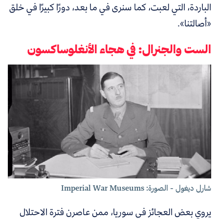
الباردة، التي لعبت، كما سنرى في ما بعد، دورًا كبيرًا في خلق
«أصالتنا».
الست والجنرال: في هجاء الأنغلوساكسون
شارل ديغول - الصورة: Imperial War Museums
يروي بعض العجائز في سوريا، ممن عاصرن فترة الاحتلال