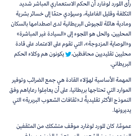
رأى اللورد لوغارد أن الحكم الاستعماري المباشر شديد
التكلفة وقليل الفاعلية، وسيؤدي حتمًا إلى خسائر بشرية
ومادية هائلة للجيوش البريطانية لدى اصطدامها بالسكان
المحليين، والحل هو اللجوء إلى «السيادة غير المباشرة»
و«الوصاية المزدوجة»، التي تقوم على الاعتماد على قادة
محليين تقليديين محافظين،
يكونون هم وكلاء الحكم
البريطاني.
المهمة الأساسية لهؤلاء القادة هي جمع الضرائب وتوفير
الموارد التي تحتاجها بريطانيا، على أن يعامِلوا رعاياهم وفق
النموذج الأكثر تقليديةً لـ«ثقافات الشعوب البربرية» التي
يديرونها.
عمومًا، كان للورد لوغارد موقف متشكك من المثقفين
المنحدرين من الشعوب المستعمَرة الذين درسوا في