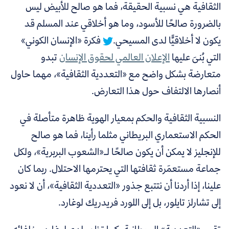
الثقافية هي نسبية الحقيقة، فما هو صالح للأبيض ليس
بالضرورة صالحًا للأسود، وما هو أخلاقي عند المسلم قد
يكون لا أخلاقيًّا لدى المسيحي.
فكرة «الإنسان الكوني»
التي بُنىَ عليها
الإعلان العالمي لحقوق الإنسان
تبدو
متعارضة بشكل واضح مع «التعددية الثقافية»، مهما حاول
أنصارها الالتفاف حول هذا التعارض.
النسبية الثقافية والحكم بمعيار الهوية ظاهرة متأصلة في
الحكم الاستعماري البريطاني مثلما رأينا، فما هو صالح
للإنجليز لا يمكن أن يكون صالحًا لـ«الشعوب البربرية»، ولكل
جماعة مستعمَرة ثقافتها التي يحترمها الاحتلال. ربما كان
علينا، إذا أردنا أن نتتبع جذور «التعددية الثقافية»، أن لا نعود
إلى تشارلز تايلور، بل إلى اللورد فريدريك لوغارد.