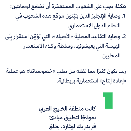
هكذا، يجب على الشعوب المستعمَرة أن تخضع لوصايتين:
وصاية الإنجليز الذين يثبِّتون موقع هذه الشعوب في
النظام الدولى الاستعماري
وصاية التقاليد المحلية «الأصيلة»، التي تؤمِّن استقرار بِنَى
الهيمنة التي يعيشونها، وسلطة وكلاء الاستعمار
المحليين
ربما يكون كثيرًا مما نظنه من صلب «خصوصياتنا» هو عملية
«إعادة إنتاج» استعمارية بريطانية.
كانت منطقة الخليج العربي
نموذجًا لتطبيق مبادئ
فريدريك لوغارد، بخلق