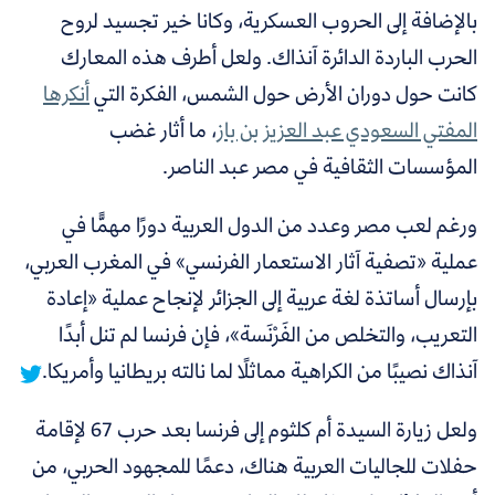
بالإضافة إلى الحروب العسكرية، وكانا خير تجسيد لروح
الحرب الباردة الدائرة آنذاك. ولعل أطرف هذه المعارك
كانت حول دوران الأرض حول الشمس، الفكرة التي
أنكرها
المفتي السعودي عبد العزيز بن باز
، ما أثار غضب
المؤسسات الثقافية في مصر عبد الناصر.
ورغم لعب مصر وعدد من الدول العربية دورًا مهمًّا في
عملية «تصفية آثار الاستعمار الفرنسي» في المغرب العربي،
بإرسال أساتذة لغة عربية إلى الجزائر لإنجاح عملية «إعادة
التعريب، والتخلص من الفَرْنَسة»، فإن فرنسا لم تنل أبدًا
آنذاك نصيبًا من الكراهية مماثلًا لما نالته بريطانيا وأمريكا.
ولعل زيارة السيدة أم كلثوم إلى فرنسا بعد حرب 67 لإقامة
حفلات للجاليات العربية هناك، دعمًا للمجهود الحربي، من