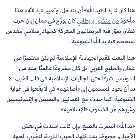
هنا كان لا بد لـ«يد الله» أن تتدخل، وتعبير «يد الله» هذا
مأخوذ
من منشور بريطاني
كان يوزّع في عمان إبان حرب
ظفار، صوّر فيه البريطانيون المعركة كجهاد إسلامي مقدس
ستحطم فيه يد الله الشيوعية.
هذا البعث للقيم الجهادية الإسلامية لم يكن مقتصرًا على
عمان والخليج العربي، بل كان مشروعًا عالميًّا امتد من
إندونيسيا شرقًا حتى الجاليات الإسلامية في قلب الغرب: لا
بد أن يعود المسلمون إلى «أصالتهم» كي لا يقعوا في غواية
الشيوعية، كما حدث مع العمانيين واليمنيين والإندونيسيين
وغيرهم من الشعوب «الإسلامية».
«يد الله» انتصرت بالطبع، وإن كانت امتدت في بعض
الأحيان، خصوصًا بعد انتهاء الحرب الباردة، لتضرب الجهة