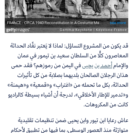
قد يكون من المشروع التساؤل: لماذا لا يَعتبر نقّاد الحداثة
المعاصرون كلًّا من السلطان سعيد بن تيمور في عمان
والإمام
أحمد بن يحيى
في اليمن
من رموزهم؟ فقد حمى
هذان الرجلان الصالحان بلديهما بصلابة من كل تأثيرات
الحداثة، بكل ما تحمله من «اغتراب» و«قمعية» و«هيمنة»
و«تدمير للإطار الأخلاقي»، لدرجة أن أشياء بسيطة كالراديو
كانت من المكروهات.
عاش رعايا ابن تيور وابن يحيى ضمن تنظيمات تقليدية
متوارَثة منذ العصور الوسطى، بما فيها من تطبيقٍ لأحكام