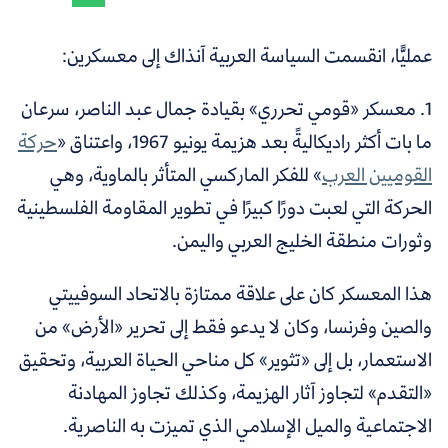
عمليًّا، انقسمت السياسة العربية آنذاك إلى معسكرين:
1. معسكر «قومي تحرري» بقيادة جمال عبد الناصر، سرعان
ما بات أكثر راديكاليةً بعد هزيمة يونيو 1967، واعتناق
«
حركة
القوميين العرب
»
للفكر الماركسي المتأثر بالماوية، وهي
الحركة التي لعبت دورًا كبيرًا في تطوير المقاومة الفلسطينية
وثورات منطقة الخليج العربي واليمن.
هذا المعسكر كان على علاقة ممتازة بالاتحاد السوفييتي
والصين وفرنسا، وكان لا يدعو فقط إلى تحرير «الأرض» من
الاستعمار، بل إلى «تثوير» كل مناحي الحياة العربية، وتحقيق
«التقدم» لتجاوز آثار الهزيمة، وكذلك تجاوز المهادنة
الاجتماعية والميل الإسلامي الذي تميزت به الناصرية.