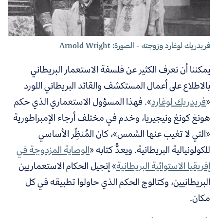
فريدريك لوغارد وزوجته - الصورة: Arnold Wright
يمكننا أن نعرف الكثير عن فلسفة الاستعمار البريطاني
بالاطلاع على أعمال المستكشف والقائد البريطاني
اللورد
«
فريدريك لوغارد
»
. فهذا المسؤول الاستعماري الذي حكم
هونغ كونغ ونيجيريا، وخدم في مختلف أرجاء الإمبراطورية
«التي لا تغيب عنها الشمس»، كان المُنظِّر الأساسي
للكولونيالية البريطانية. ويعدُّ كتابه
«
الوصاية المزدوجة في
إفريقيا الاستوائية البريطانية
»
إنجيل الحكام الاستعماريين
البريطانيين، وكتالوج الحكم الذي حاولوا تطبيقه في كل
مكان.