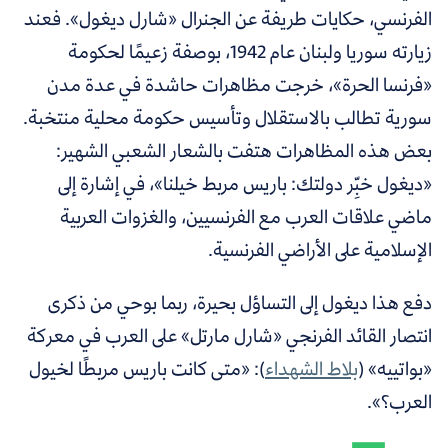
الفرنسي، حكايات طريفة عن الجنرال «شارل ديغول». فعند
زيارته سوريا ولبنان عام 1942، بوصفة زعيمًا لحكومة
«فرنسا الحرة»، خرجت مظاهرات حاشدة في عدة مدن
سورية تطالب بالاستقلال وتأسيس حكومة محلية منتخبة.
بعض هذه المظاهرات هتفت بالشعار الشعبي الشهير:
«ديغول خبِّر دولتك: باريس مربط خيلنا»،
في إشارة إلى
ماضي علاقات العرب مع الفرنسيين، والغزوات العربية
الإسلامية على الأراضي الفرنسية.
دفع هذا ديغول إلى التساؤل بحيرة، ربما بوحي من ذكرى
انتصار القائد الفرنجي «شارل مارتل» على العرب في معركة
«بواتييه» (
بلاط الشهداء
)
: «متى كانت باريس مربطًا لخيول
العرب؟».