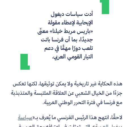
أدت سياسات ديغول
الإيحابية لإعطاء مقولة
«باريس مربط خيلنا» معنًى
جديدًا، بما أن فرنسا باتت
تلعب دورًا مهمًّا في دعم
التيار القومي العربي.
هذه الحكاية غير تاريخية ولا يمكن توثيقها، لكنها تعكس
جزءًا من الخيال الشعبي عن العلاقة الملتبسة والمتذبذبة
مع فرنسا في فترة التحرر الوطني العربية.
لاحقًا، انتهج هذا الرئيس الفرنسي ما يُعرف بـ
«
سياسة
ديغول العربية
»،
التي تمثلت في اعترافه بحق العرب في