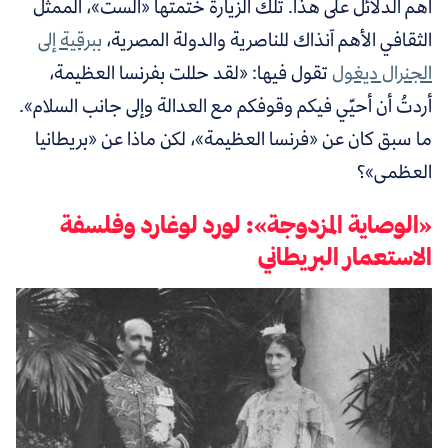
أهم الدلائل على هذا. تلك الزيارة ختمتها «الست»، الممثل
الثقافي الأهم آنذاك للناصرية والدولة المصرية،
ببرقية إلى
الجنرال ديغول
تقول فيها: «لقد حللت بفرنسا العظيمة،
أردتُ أن أحيّي فيكم وقوفكم مع العدالة وإلى جانب السلام».
ما سبق كان عن «فرنسا العظيمة»، لكن ماذا عن «بريطانيا
العظمى»؟
«الوصاية المزدوجة»: لورد لوغارد وفلسفة
الاستعمار البريطاني