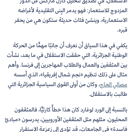
الاستقلال، في تصديق لتحليل كارل ماركس عن الدور
المزدوج للاستعمار: فهو يدمر البِنى التقليدية لأغراضه
الاستعمارية، وينشئ فئات حديثة ستكون هي من يحفر
قبره.
يكفي في هذا السياق أن نعرف أن جانبًا مهمًّا من الحركة
الوطنية الجزائرية، التي حققت الاستقلال في ما بعد، نشأت
بين المثقفين والعمال والطلاب المهاجرين إلى فرنسا
. وأهم
مثال على ذلك تنظيم «نجم شمال إفريقيا»،
الذي
أسسه
مصالي الحاج
، وكان من أولى القوى السياسية الجزائرية التي
طالبت بالاستقلال.
بالنسبة إلى الورد لوغارد كان هذا خطأً كارثيًّا، فالمثقفون
المحليون، مثلهم مثل المثقفين الأوروبيين، يدرسون «مبادئ
فاسدة» في الجامعات، قد تؤدي إلى زعزعة الاستقرار