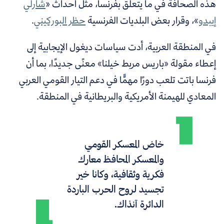
هذه الصحافة في ما يتعلق بفرنسا، مثل أحداث «
شارلي
إيبدو
»، وقرار بعض البلديات الفرنسية
حظر البوركيني
.
في المنطقة العربية، أدت سياسات ديغول الإيجابية إلى
إعطاء مقولة «باريس مربط خيلنا» معنًى جديدًا، بما أن
فرنسا باتت تلعب دورًا مهمًّا في دعم التيار القومي العربي
المعادي للهيمنة الأمريكية والبريطانية في المنطقة.
خاض المعسكر القومي
والمعسكر المحافظ معارك
فكرية وثقافية، وكانا خير
تجسيد لروح الحرب الباردة
الدائرة آنذاك.