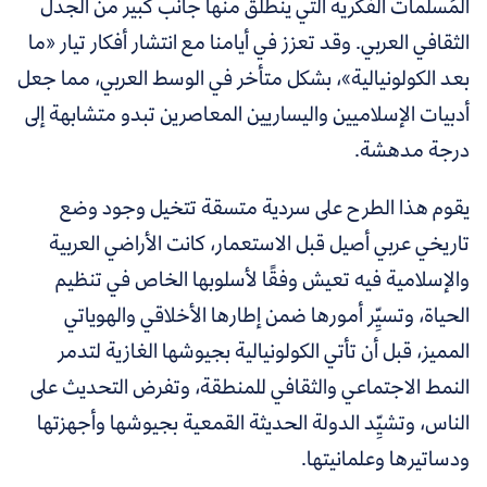
المُسلّمات الفكرية التي ينطلق منها جانب كبير من الجدل
الثقافي العربي. وقد تعزز في أيامنا مع انتشار أفكار تيار «ما
بعد الكولونيالية»، بشكل متأخر في الوسط العربي، مما جعل
أدبيات الإسلاميين واليساريين المعاصرين تبدو متشابهة إلى
درجة مدهشة.
يقوم هذا الطرح على سردية متسقة تتخيل وجود وضع
تاريخي عربي أصيل قبل الاستعمار، كانت الأراضي العربية
والإسلامية فيه تعيش وفقًا لأسلوبها الخاص في تنظيم
الحياة، وتسيِّر أمورها ضمن إطارها الأخلاقي والهوياتي
المميز، قبل أن تأتي الكولونيالية بجيوشها الغازية لتدمر
النمط الاجتماعي والثقافي للمنطقة، وتفرض التحديث على
الناس، وتشيِّد الدولة الحديثة القمعية بجيوشها وأجهزتها
ودساتيرها وعلمانيتها.