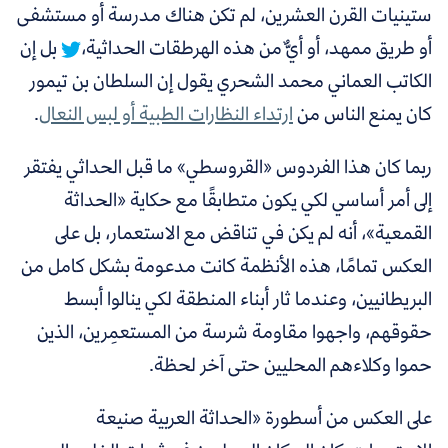
ستينيات القرن العشرين، لم تكن هناك مدرسة أو مستشفى
أو طريق ممهد، أو أيٌّ من هذه الهرطقات الحداثية،
بل إن
الكاتب العماني محمد الشحري يقول إن السلطان بن تيمور
كان يمنع الناس من
ارتداء النظارات الطبية أو لبس النعال
.
ربما كان هذا الفردوس «القروسطي» ما قبل الحداثي يفتقر
إلى أمر أساسي لكي يكون متطابقًا مع حكاية «الحداثة
القمعية»، أنه لم يكن في تناقض مع الاستعمار، بل على
العكس تمامًا، هذه الأنظمة كانت مدعومة بشكل كامل من
البريطانيين، وعندما ثار أبناء المنطقة لكي ينالوا أبسط
حقوقهم، واجهوا مقاومة شرسة من المستعمِرين، الذين
حموا وكلاءهم المحليين حتى آخر لحظة.
على العكس من أسطورة «الحداثة العربية صنيعة