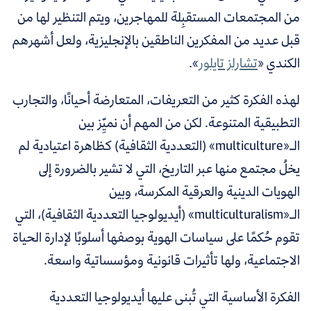
من المجتمعات المستقبِلة للمهاجرين، ويتم التنظير لها من
قبل عديد من المفكرين الناطقين بالإنجليزية، ولعل أشهرهم
الكندي
«
تشارلز تايلور
»
.
لهذه الفكرة كثير من التعريفات، المتعارضة أحيانًا، والتجارب
التطبيقية المتنوعة. لكن من المهم أن نميِّز بين
الـ«multiculture» (التعددية الثقافية) كظاهرة اعتيادية لم
يخلُ مجتمع منها عبر التاريخ، التي لا تشير بالضرورة إلى
الهويات الدينية والعرقية المكرسة، وبين
الـ«multiculturalism» (أيديولوجيا التعددية الثقافية)، التي
تقوم حُكمًا على سياسات الهوية بوصفها أسلوبًا لإدارة الحياة
الاجتماعية، ولها تأثيرات قانونية ومؤسساتية واسعة.
الفكرة الأساسية التي تُبنى عليها أيديولوجيا التعددية