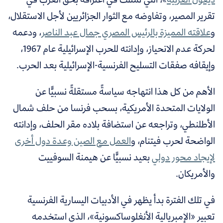
تقرير المصير، وتفاوضه مع الثوار الجزائريين لأجل الاستقلال،
و
علاقته المميزة بالرئيس المصري جمال عبد الناصر
، ودعمه
لحركة عدم الانحياز، وإدانته للحرب الإسرائيلية عام 1967،
وإيقافه صفقات التسليح الفرنسية-الإسرائيلية بعد الحرب.
الأهم من كل هذا انتهاجه سياسةً مستقلةً نسبيًّا عن
الولايات المتحدة الأمريكية، بسحب فرنسا من حلف شمال
الأطلنطي، وتراجعه عن استضافة بلاده مقر الحلف، وإدانته
الواضحة لحرب فيتنام،
و
العمل مع الصين وعدة دول أخرى
لإيجاد محور دولي
بعيد نسبيًّا عن هيمنة السوفييت
والأمريكان.
في تلك الفترة بدأ يظهر في الأدبيات اليسارية الفرنسية
تعبير «الإمبريالية الأنغلوساكسونية»، الذي استخدمه