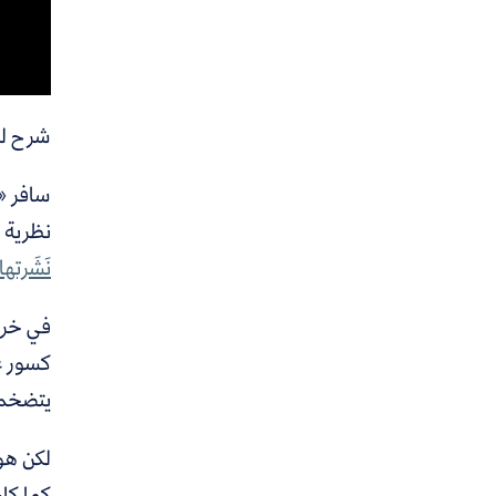
شرح لن
سافر «ت
نظرية 
نَشَرتها
في خريف 
كسور ع
يتضخم 
لكن هوك
كما كان