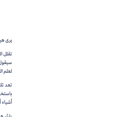
يرى هي
تقلل ا
سيقول ع
لعلم ال
تعد تل
باستخد
أشياء أ
طوَّر
هو