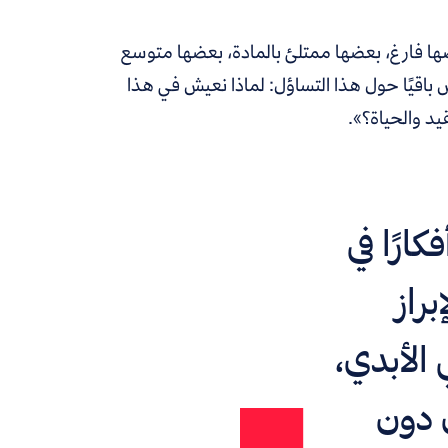
عضها فارغ، بعضها ممتلئ بالمادة، بعضها متوسع
 باقيًا حول هذا التساؤل: لماذا نعيش في هذا
د والحياة؟».
كارًا في
راز
الأبدي،
 دون