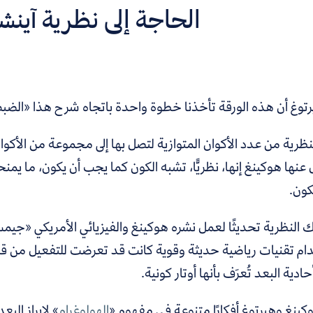
الحاجة إلى نظرية آينش
رتوغ أن هذه الورقة تأخذنا خطوة واحدة باتجاه شرح هذا «الضب
لنظرية من عدد الأكوان المتوازية لتصل بها إلى مجموعة من الأك
نها هوكينغ إنها، نظريًّا، تشبه الكون كما يجب أن يكون، ما يمنحنا
كون.
ك النظرية تحديثًا لعمل نشره هوكينغ والفيزيائي الأمريكي «جيم
ام تقنيات رياضية حديثة وقوية كانت قد تعرضت للتفعيل من ق
حادية البعد تُعرَف بأنها أوتار كونية.
كينغ وهيرتوغ أفكارًا متنوعة في
مفهوم «
الهولوغرام
» لإبراز الب