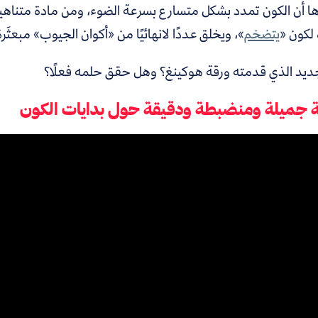
 أن الكون تمدد بشكل متسارع بسرعة الضوء، ومن مادة متناهية ا
 لكون «
يتضخم
»، ويخلق عددًا لانهائيًا من «أكوان الجيوب» مبعثَر
جديد الذي قدمته ورقة هوكينغ؟ وهل حقق حلمه فعلًا؟
 جميلة ومنضبطة ودقيقة حول بدايات الكون