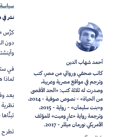
سياسة 
نشر في
1
كرَّس «
دون الذ
وآينشتا
أحمد شهاب الدين
في ستي
كاتب صحفي وروائي من مصر، كتب
لماذا ه
وترجم في مواقع مصرية وعربية،
وصدرت له ثلاثة كتب: «الحد الأقصى
بعد وفا
من الحياة» - نصوص صوفية - 2014،
نظرية ك
و«بنت سليمان» - رواية - 2015،
تبنَّاها 
وترجمة رواية «عارٍ وميت» للمؤلف
الأمريكي نورمان ميللر - 2017.
تطرح ال