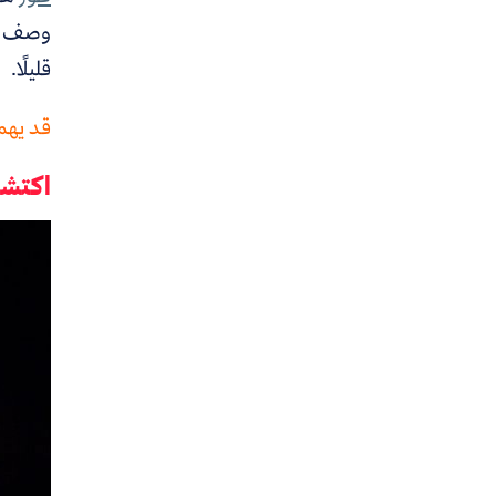
وصف الت
قليلًا.
قد يهمك
اكتشا