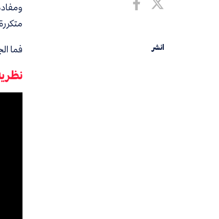
ومفادها
متكررة
فما ال
انشر
نظرية