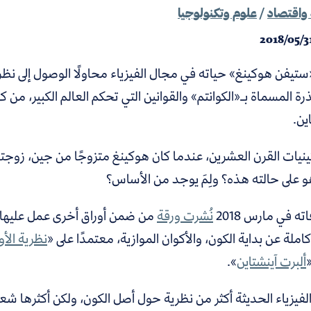
واقتصاد
/
علوم وتكنولوجيا
2018/05/3
ستيفن هوكينغ» حياته في مجال الفيزياء محاولًا الوصول إلى نظر
رة المسماة بـ«الكوانتم» والقوانين التي تحكم العالم الكبير، م
ين.
نيات القرن العشرين، عندما كان هوكينغ متزوجًا من جين، زوجته 
و على حالته هذه؟ ولِمَ يوجد من الأساس؟
ته في مارس 2018
نُشرت ورقة
من ضمن أوراق أخرى عمل عليها 
املة عن بداية الكون، والأكوان الموازية، معتمدًا على «
نظرية الأوت
«
ألبرت آينشتاين
».
فيزياء الحديثة أكثر من نظرية حول أصل الكون، ولكن أكثرها شعبية نظرية 