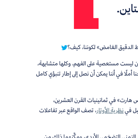
تاين.
ط الدقيق الغامض» لكوننا، كيف؟
وان ليست مستعصية على الفهم، وكلها متشابهة،
 أملًا في أننا يمكن أن نصل إلى إطار تنبؤي كامل
س هارت» في ثمانينيات القرن العشرين،
بل في
نظرية الأوتار
، تصف الواقع عبر تفاعلات
عد الزمني التضخمي الأبدي، ومكَّنهما ذلك من