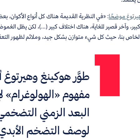
يرتوغ موضحًا
: «في النظرية القديمة هناك كل أنواع الأكوان، ب
ير، وآخر قصير للغاية، هناك اختلاف كبير (...)، لكن يظل الغموض
الخاص بنا، حيث كل شيء متوازن بشكل جيد، وملائم لظهور التعقي
طوَّر هوكينغ وهيرتوغ أف
مفهوم «الهولوغرام» لإب
البعد الزمني التضخمي 
لوصف التضخم الأبدي