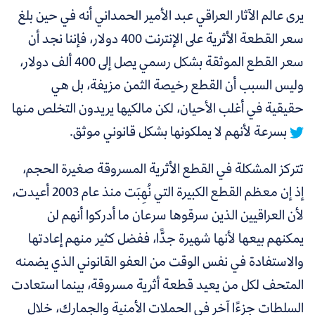
يرى عالم الآثار العراقي عبد الأمير الحمداني أنه في حين بلغ
سعر القطعة الأثرية على الإنترنت 400 دولار، فإننا نجد أن
سعر القطع الموثقة بشكل رسمي يصل إلى 400 ألف دولار،
وليس السبب أن القطع رخيصة الثمن مزيفة، بل هي
حقيقية في أغلب الأحيان، لكن مالكيها يريدون التخلص منها
بسرعة لأنهم لا يملكونها بشكل قانوني موثق.
تتركز المشكلة في القطع الأثرية المسروقة صغيرة الحجم،
إذ إن معظم القطع الكبيرة التي نُهِبَت منذ عام 2003 أعيدت،
لأن العراقيين الذين سرقوها سرعان ما أدركوا أنهم لن
يمكنهم بيعها لأنها شهيرة جدًّا، ففضل كثير منهم إعادتها
والاستفادة في نفس الوقت من العفو القانوني الذي يضمنه
المتحف لكل من يعيد قطعة أثرية مسروقة، بينما استعادت
السلطات جزءًا آخر في الحملات الأمنية والجمارك، خلال