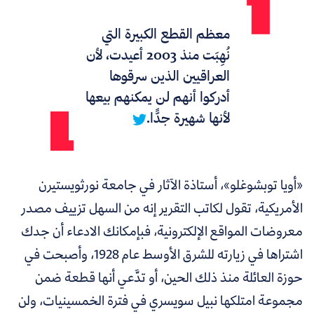
معظم القطع الكبيرة التي
نُهِبَت منذ 2003 أعيدت، لأن
العراقيين الذين سرقوها
أدركوا أنهم لن يمكنهم بيعها
لأنها شهيرة جدًّا.
«أويا توبشوغلو»، أستاذة الآثار في جامعة نورثويستيرن
الأمريكية، تقول لكاتب التقرير إنه من السهل تزييف مصدر
معروضات المواقع الإلكترونية، فبإمكانك الادعاء أن جدك
اشتراها في زيارته للشرق الأوسط عام 1928، وأصبحت في
حوزة العائلة منذ ذلك الحين، أو تدَّعي أنها قطعة ضمن
مجموعة امتلكها نبيل سويسري في فترة الخمسينيات، ولن