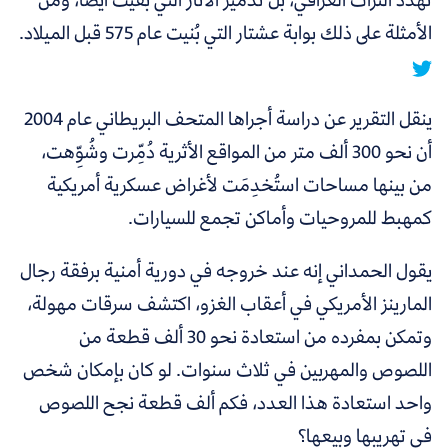
الأمثلة على ذلك بوابة عشتار التي بُنيت عام 575 قبل الميلاد.
ينقل التقرير عن دراسة أجراها المتحف البريطاني عام 2004
أن نحو 300 ألف متر من المواقع الأثرية دُمِّرت وشُوِّهت،
من بينها مساحات استُخدِمَت لأغراض عسكرية أمريكية
كمهبط للمروحيات وأماكن تجمع للسيارات.
يقول الحمداني إنه عند خروجه في دورية أمنية برفقة رجال
المارينز الأمريكي في أعقاب الغزو، اكتشف سرقات مهولة،
وتمكن بمفرده من استعادة نحو 30 ألف قطعة من
اللصوص والمهربين في ثلاث سنوات. لو كان بإمكان شخص
واحد استعادة هذا العدد، فكم ألف قطعة نجح اللصوص
في تهريبها وبيعها؟