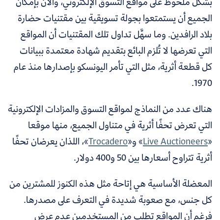
بشكل ملحوظ على مواقع التسوق الإلكتروني، والآن بإمكان
الجميع أن يستمتعوا بجولة تسويقية بين مقتنيات حضارة
بلاد الرافدين. وما سهَّل تداول تلك المقتنيات أن المواقع
التي تعرضها لا تُلزم البائع بتقديم شهادة معتمدة ببيانات
كل قطعة أثرية، مثل التي تأمر اليونسكو بإصدارها منذ عام
1970.
هناك عدد من النماذج لمواقع التسوق والمزادات الإلكترونية
التي تعرض تحفًا أثرية في متناول الجميع، منها موقعا
«
Live Auctioneers
»
و
«
Trocadero
»،
اللذان يعرضان تحفًا
أثرية تتراوح أسعارها بين 50 و400 دولار.
المعضلة الأساسية هي إتاحة مثل هذه الكنوز للمشترين من
كل جنس، مع صعوبة شديدة في التعرف على مصدرها.
فرغم أن المواقع تطلب من المستخدمين عدم عرض