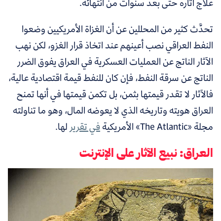
علاج آثاره حتى بعد سنوات من انتهائه.
تحدَّث كثير من المحللين عن أن الغزاة الأمريكيين وضعوا
النفط العراقي نصب أعينهم عند اتخاذ قرار الغزو، لكن نهب
الآثار الناتج عن العمليات العسكرية في العراق يفوق الضرر
الناتج عن سرقة النفط، فإن كان للنفط قيمة اقتصادية عالية،
فالآثار لا تقدر قيمتها بثمن، بل تكمن قيمتها في أنها تمنح
العراق هويته وتاريخه الذي لا يعوضه المال، وهو ما
تناولته
مجلة «The Atlantic» الأمريكية
في تقرير
لها.
العراق: نبيع الآثار على الإنترنت