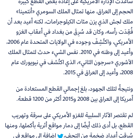
ساعدت الإدارة الأمريكية على إعادة بعض القطع كبيرة
الحجم إلى العراق، منها تمثال الملك السومري «أنتمينا»
ملك لجش الذي يزن مئات الكيلوجرامات، لكنه أعيد بعد أن
فُقِدَت رأسه، وكان قد سُرِقَ من بغداد في أعقاب الغزو
الأمريكي، واكتُشِفَ وجوده في الولايات المتحدة عام 2006،
وأعيد إلى وطنه في 2010.
نفس الشيء حدث لتمثال الملك
الآشوري «سرجون الثاني»، الذي اكتُشف في نيويورك عام
2008، وأعيد إلى العراق في 2015.
ونتيجةً لتلك الجهود، بلغ إجمالي القطع المستعادة من
أمريكا إلى العراق بين 2008 و2015 أكثر من 1200 قطعة.
لم تقتصر الآثار السلبية للغزو الأمريكي على سرقة وتهريب
القطع، بل أدى ذلك أيضًا إلى دمار مواقع أثرية بأكملها، ومنها
سُرقت أعداد ضخمة من التحف،
إضافة إلى مواقع في