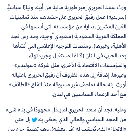
ورث سعد الحريري إمبراطورية مالية من أبيه، وتيارًا سياسيًّا
(بمريديه) عمل رفيق الحريري على حشدهم منذ ثمانينيات
القرن العشرين، بداية من مؤسساته التي أسسها في
المملكة العربية السعودية (سعودي أوجيه، ومدارس نجد
الأهلية، وغيرها)، ومنصات التوجيه الإعلامي التي أنشأها
بعد الحرب في لبنان (قناة المستقبل وجريدتها)،
والمؤسسات الاقتصادية الأخرى، مثل شركة «سوليدير»
وغيرها. إضافة إلى هذه الظروف أن رفيق الحريري باغتياله
أورث ابنه حالة تعاطف غير مسبوقة منذ اتفاق «الطائف»
مع أحد الزعماء السياسيين في لبنان.
وعليه، نجد أن سعد الحريري لم يبذل مجهودًا في بناء شيء
من المجد السياسي والمالي الذي يحظى به،
بل حتى
«الإنجاز» الذي يُحسَب له (في بعضه)، وهو تطبيق جزء من