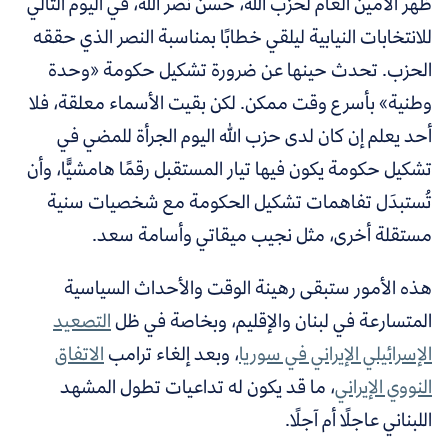
ظهر الأمين العام لحزب الله، حسن نصر الله، في اليوم التالي
للانتخابات النيابية ليلقي خطابًا بمناسبة النصر الذي حققه
الحزب. تحدث حينها عن ضرورة تشكيل حكومة «وحدة
وطنية» بأسرع وقت ممكن. لكن بقيت الأسماء معلقة، فلا
أحد يعلم إن كان لدى حزب الله اليوم الجرأة للمضي في
تشكيل حكومة يكون فيها تيار المستقبل رقمًا هامشيًّا، وأن
تُستبدَل تفاهمات تشكيل الحكومة مع شخصيات سنية
مستقلة أخرى، مثل نجيب ميقاتي وأسامة سعد.
هذه الأمور ستبقى رهينة الوقت والأحداث السياسية
المتسارعة في لبنان والإقليم، وبخاصة في
ظل
التصعيد
الإسرائيلي الإيراني في سوريا
، وبعد إلغاء ترامب
الاتفاق
النووي الإيراني
، ما قد يكون له تداعيات تطول المشهد
اللبناني عاجلًا أم آجلًا.