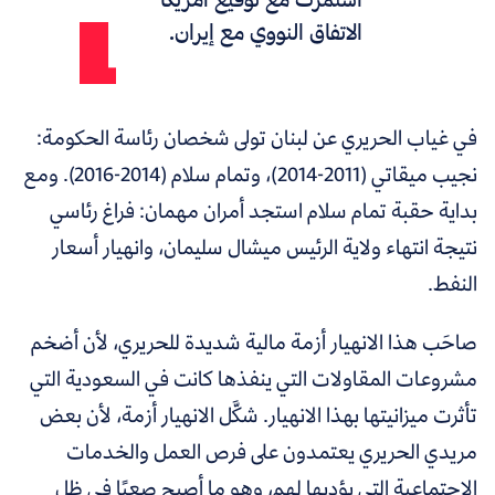
الاتفاق النووي مع إيران.
في غياب الحريري عن لبنان تولى شخصان رئاسة الحكومة:
نجيب ميقاتي (2011-2014)، وتمام سلام (2014-2016). ومع
بداية حقبة تمام سلام استجد أمران مهمان: فراغ رئاسي
نتيجة انتهاء ولاية الرئيس ميشال سليمان، وانهيار أسعار
النفط.
صاحَب هذا الانهيار أزمة مالية شديدة للحريري، لأن أضخم
مشروعات المقاولات التي ينفذها كانت في السعودية التي
تأثرت ميزانيتها بهذا الانهيار. شكَّل الانهيار أزمة، لأن بعض
مريدي الحريري يعتمدون على فرص العمل والخدمات
الاجتماعية التي يؤديها لهم، وهو ما أصبح صعبًا في ظل