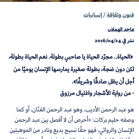
فنون وثقافة
/
إنسانيات
ماجد الهملان
نشر في
2016/04/24
«
الحياة.. مجرّد الحياة يا صاحبي بطولة.
نعم الحياة بطولة،
لكن دون ضجة، بطولة صغيرة يمارسها الإنسان يوميًا من
أجل أن يظل صادقًا وشريفًا
»
.
- من رواية الأشجار واغتيال مرزوق
هو عبد الرحمن الأديب، وهو عبد الرحمن الفنّان، أو كما
وصفه حليم بركات
:
«
أحرص أن لا أفصل بين عبد الرحمن
الإنسان والروائي، فهو حقًا نسيج بديع ونادر من الموهبتين