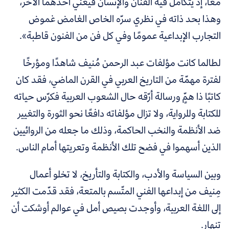
معًا، إذ يتكامل فيه الفنان والإنسان فيغني أحدهما الآخر،
وهذا بحد ذاته في نظري سرّه الخاص الغامض غموض
التجارب الإبداعية عمومًا وفي كل فن من الفنون قاطبة
»
.
لطالما كانت مؤلفات عبد الرحمن مُنيف شاهدًا ومؤرخًا
لفترة مهمّة من التاريخ العربي في القرن الماضي، فقد كان
كاتبًا ذا همٍّ ورسالة أرّقه حال الشعوب العربية فكرّس حياته
للكتابة وللرواية، ولا تزال مؤلفاته دافعًا نحو الثورة والتغيير
ضد الأنظمة والنخب الحاكمة، وذلك ما جعله من الروائيين
الذين أسهموا في فضح تلك الأنظمة وتعريتها أمام الناس.
وبين السياسة والأدب، والكتابة والتأريخ، لا تخلو أعمال
مِنيف من إبداعها الفني المتّسم بالمتعة، فقد قدّمت الكثير
إلى اللغة العربية، وأوجدت بصيص أمل في عوالم أوشكت أن
تنهار.