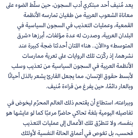
يعد مُنيف أحد مبتكري أدب السجون، حين سلّط الضوء على
معاناة الشعوب العربية من طغيان تمارسه الأنظمة
القمعية، وعمليات التعذيب في السجون السياسية في
البلدان العربية، وصدرت له عدة مؤلفات، أبرزها
«
شرق
المتوسط
»
و
«
الآن.. هنا
»
اللتان أحدثتا ضجة كبيرة عند
نشرهما، إذ ركّزت تلك الروايات على تعرية ممارسات
الأنظمة العربية في السجون السياسية من تعذيب وسلب
لأبسط حقوق الإنسان، مما يجعل القارئ يشعر بالذل أحيانًا
وبالعار دائمًا، حين يفرغ من قراءة مُنيف.
وببراعته، استطاع أن يقتحم ذلك العالم المحرّم ليخوض في
تفاصيله اليومية بلغة تحاكي حاضرًا مرعبًا كما لو عايشها هو
بنفسه، ولا تتطرّق تلك الأعمال إلى عمليات التعذيب
فحسب، بل تغوص في أعماق الحالة النفسية لأولئك