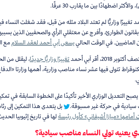
والأكثر اضطهادًا بين ما يقارب 30 عرقًا.
بقانون الطوارئ، وأفرج عن معتقلي الرأي والصحفيين الذين بسبب
ن الماضيين. في الوقت الحالي
يسعى آبي أحمد لعقد السلام
مع ال
وبر 2018، أقر آبي أحمد
تغييرًا وزاريًّا جديدًا
كنوقراط تتولى فيها عشر نساء مناصب وزارية، أهمها وزارتا «الدفاع
.
صبح التعديل الوزاري الأخير تأكيدًا على الخطوة السابقة في تمك
سيادية في حركة غير مسبوقة.
بل يتعدى هذا التمكين إلى رئا
أمامها «ميازا أشيفاني» كأول رئيسة
لها في تاريخ إثيوبيا الحديث ب
ذي يعنيه تولي النساء مناصب سيادية؟