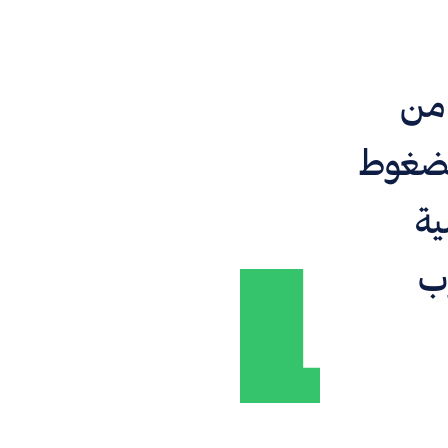
 من
مضغوط
ية
وب