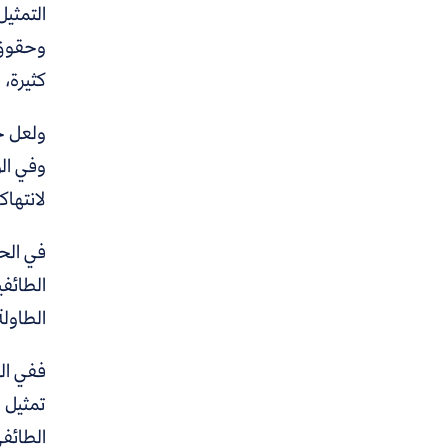
التمثيل
وحقوق ا
كثيرة، 
وفي ال
لانتهاك
في الح
الطائفي
الطاولة
ففي ال
تمثيل ا
الطائف