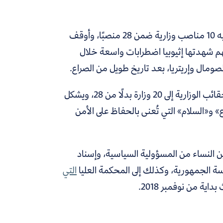
أقر أحمد تغييرًا وزاريًّا لم تعتد البلاد مثله من قبل، فقد شغلت النساء فيه 10 مناصب وزارية ضمن 28 منصبًا، وأوقف
هم شهدتها إثيوبيا اضطرابات واسعة خلال
صومال وإريتريا
، بعد تاريخ طويل من الصراع.
، ليقلل من الحقائب الوزارية إلى 20 وزارة بدلًا من 28، ويشكل
» و«السلام» التي تُعنى بالحفاظ على الأمن
ين النساء من المسؤولية السياسية، وإسناد
سة الجمهورية، وكذلك إلى المحكمة العليا
التي
داية من نوفمبر 2018.