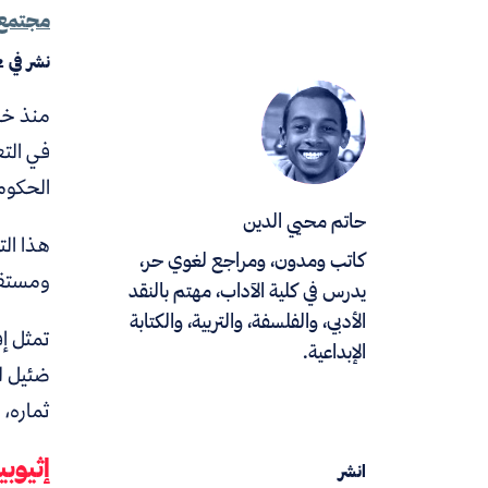
مجتمع
نشر في
2
منذ خمس
في التع
الحكوما
حاتم محيي الدين
هذا الت
كاتب ومدون، ومراجع لغوي حر،
ومستقب
يدرس في كلية الآداب، مهتم بالنقد
الأدبي، والفلسفة، والتربية، والكتابة
تمثل إف
الإبداعية.
ضئيل له
ثماره، 
إثيوب
انشر