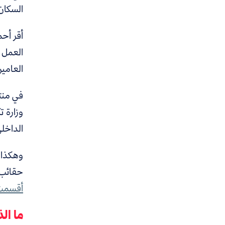
السكان)، 
العمل 
العامي
في منتصف أكت
وزارة ت
الداخلي
وهكذا ي
حقائب 
أقسمت 
ما ال