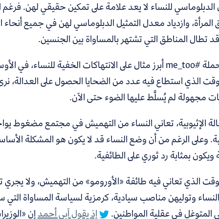
 الدبلوماسي للنساء لا يعد علامة على تمكين حقيقي لهن. فرغم ا
لمرأة، وازدياد معدل التمثيل الدبلوماسي لهن في جميع أنحاء ال
قد تطال المناطق التي تشتهر بالمساواة بين الجنسين.
ولعل حملة #me_too أبرز مثال على الانتهاكات الخفية للنساء
وقت الذي استطاع فيه عدد من الضحايا الحصول على العدالة، نر
ات مجهولة لم يُسلَّط عليها الضوء حتى الآن.
الة الإثيوبية، تعاني النساء من التهميش في مجتمع مضغوط يواجه
ة. وعلى الرغم من أن وضع النساء قد لا يكون هو المشكلة الأساسي
 ويكون بمثابة رد ثوري على الطائفية.
وقت الذي تعاني فيه طائفة «الأورومو» من التهميش، ولا يجري 
لنساء وتوليهن مناصب سيادية، كرمزية لسياسة المساواة التي ستت
ي المتوغل في عقلية المواطنين.
إذ يقول آبي أحمد
إن «الوزيرا