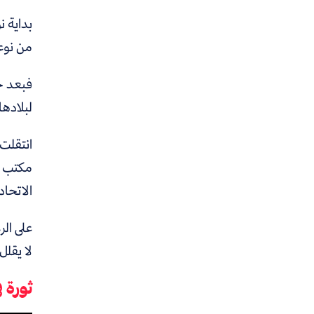
بداية نوفمبر 2018، وافق
من نوعه
فبعد حي
لبلادها
انتقلت
مكتب ا
الاتحاد
على الر
لا يقلل
ثورة 