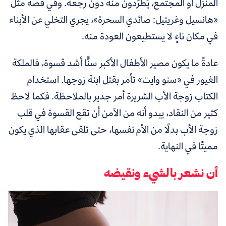
المنزل أو المجتمع، يُطرَدون منه دون رجعة. وفي قصة مثل
«هانسيل وغريتيل: صائدي السحرة»، يجري التخلي عن الأبناء
في مكان ناءٍ لا يستطيعون العودة منه.
عادةً ما يكون مصير الأطفال الأكبر سنًّا أشد قسوة، فالملكة
الغيور في «سنو وايت» تأمر بقتل ابنة زوجها.
استخدام
الكتاب زوجة الأب الشريرة أمر جدير بالملاحظة. فكما لاحظ
كثير من النقاد، يبدو أنه من الآمن أن تقع القسوة في قلب
زوجة الأب بدلًا من الأم نفسها، حتى تلقى عقابها الذي يكون
مميتًا في النهاية.
أن نشعر بالشيء ونقيضه