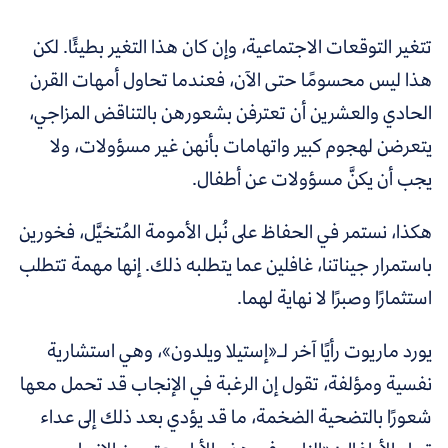
تتغير التوقعات الاجتماعية، وإن كان هذا التغير بطيئًا.
لكن
هذا ليس محسومًا حتى الآن، فعندما تحاول أمهات القرن
الحادي والعشرين أن تعترفن بشعورهن بالتناقض المزاجي،
يتعرضن لهجوم كبير واتهامات بأنهن غير مسؤولات، ولا
يجب أن يكنَّ مسؤولات عن أطفال.
هكذا، نستمر في الحفاظ على نُبل الأمومة المُتخيَّل، فخورين
باستمرار جيناتنا، غافلين عما يتطلبه ذلك. إنها مهمة تتطلب
استثمارًا وصبرًا لا نهاية لهما.
يورد ماريوت رأيًا آخر لـ«إستيلا ويلدون»، وهي استشارية
نفسية ومؤلفة، تقول إن الرغبة في الإنجاب قد تحمل معها
شعورًا بالتضحية الضخمة، ما قد يؤدي بعد ذلك إلى عداء