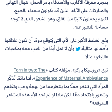
بمجرد معرفة الأقارب والأصدقاء بأمر الحمل، تنهال التهاني
والمباركات على الآباء، الذين قد يكونون سعداء بالطبع،
لكنهم يحملون كثيرًا من القلق، وهو الشعور الذي لا توجد
مساحة للتعبير عنه.
يقع الضغط الأكبر على الأم، التي يُتوقع دومًا أن تكون علاقتها
بأطفالها مثالية،
وأن لا تمل أبدًا من اللعب معه بمكعبات
«الليغو» مثلًا.
ترى «روزسيكا باركر»، مؤلفة كتاب «
Torn in two: The
Experience of Maternal Ambivalence
»، أننا دائمًا نُذكِّر
المرأة التي تنتظر طفلًا بما ينتظرهما من بهجة وحب وتفاهم
وشعور بالاتحاد معًا. لكن ماذا لو لم تجد الأم هذه المشاعر
المتوقعة؟