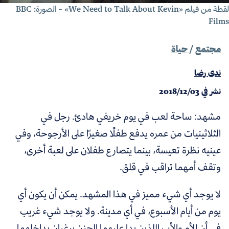
قطة من فيلم «
We Need to Talk About Kevin
» - الصورة: BBC
Film
مجتمع
/
حياة
ندى رضا
نشر في
2018/12/03
مشهد: ساحة لعب في يوم خريفي هادئ. رجل في
الثلاثينيات من عمره يدفع طفلًا صغيرًا على الأرجوحة، وفي
عينيه نظرة تعيسة، بينما يتصارع طفلان على لعبة أخرى،
وتقف أمهما تراقب في قلق.
لا يوجد أي شيء مميز في هذا المشهد. يمكن أن يكون أي
يوم من أيام الأسبوع، في أي مدينة. ولا يوجد شيء غريب
في أن الأم والأب اللذين بدا عليهما الحزن يرغبان بداخلهما