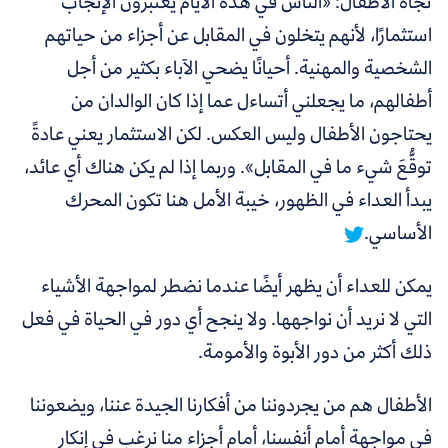
تجاه الأطفال:
«الناس في هذه الأيام يعتبرون الإنجاب
استثمارًا، لأنهم يتخلون في المقابل عن أجزاء من حياتهم
الشخصية والمهنية. أحيانًا يضحي الآباء بكثير من أجل
أطفالهم، ما يجعلني أتساءل عما إذا كان الوالدان من
يحتاجون الأطفال وليس العكس. لكن الاستثمار يعني عادةً
توقُّعَ شيء ما في المقابل». وربما إذا لم يكن هناك أي عائد،
يبدأ العداء في الظهور،
خيبة الأمل هنا تكون المحرك
الأساسي.
يمكن للعداء أن يظهر أيضًا عندما نضطر لمواجهة الأشياء
التي لا نريد أن نواجهها. ولا ينجح أي دور في الحياة في فعل
ذلك أكثر من دور الأبوة والأمومة.
الأطفال هم من يجردوننا من أفكارنا الجيدة عننا، ويضعوننا
في مواجهة أمام أنفسنا، أمام أجزاء منا نرغب في إنكار