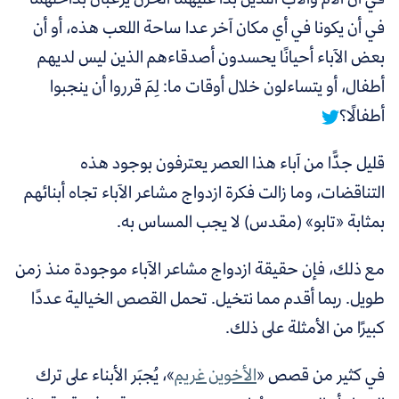
في أن يكونا في أي مكان آخر عدا ساحة اللعب هذه، أو أن
بعض الآباء أحيانًا يحسدون أصدقاءهم الذين ليس لديهم
أطفال، أو يتساءلون خلال أوقات ما: لِمَ قرروا أن ينجبوا
أطفالًا؟
قليل جدًّا من آباء هذا العصر يعترفون بوجود هذه
التناقضات، وما زالت فكرة ازدواج مشاعر الآباء تجاه أبنائهم
بمثابة «تابو» (مقدس) لا يجب المساس به.
مع ذلك، فإن حقيقة ازدواج مشاعر الآباء موجودة منذ زمن
طويل. ربما أقدم مما نتخيل. تحمل القصص الخيالية عددًا
كبيرًا من الأمثلة على ذلك.
في كثير من قصص «
الأخوين غريم
»، يُجبَر الأبناء على ترك