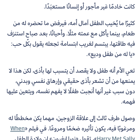
كانت خادمًا غير مأجور أو إنسانًا مستعبَدًا.
كثيرًا ما يُخيب الطفل آمال أمه، فيرفض ما تحضره له من
طعام، بينما يأكل مع عمته مثلًا. وأحيانًا، بعد صباحٍ استنزف
فيه طاقتها، يبتسم لغريب ابتسامة تجعله يقول بكل حب:
«يا له من طفل وديع».
تعي الأم أنه طفل ولا يقصد أن يتسبب لها بأذى، لكن هذا لا
يمنعها من أن تشعر بأذى حقيقي وإرهاق نفسي وبدني،
دون سبب غير أنها أنجبت طفلًا لا يفهم نفسه، ويتعين عليها
فهمه.
وصول طرف ثالث إلى علاقة الزوجين، مهما يكن مخططًا له
ومرغوبًا فيه، يكون تأثيره ضخمًا ومروعًا. في فيلم «
When
Harry Met Sally
»، تقول «نورا إيفرون»
إن ولادة الطفل