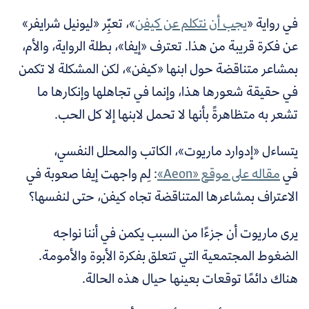
في رواية «
يجب أن نتكلم عن كيفن
»، تعبِّر «ليونيل شرايفر»
عن فكرة قريبة من هذا. تعترف «إيفا»، بطلة الرواية، والأم،
بمشاعر متناقضة حول ابنها «كيفن»، لكن المشكلة لا تكمن
في حقيقة شعورها هذا، وإنما في تجاهلها وإنكارها ما
تشعر به متظاهرةً بأنها لا تحمل لابنها إلا كل الحب.
يتساءل «إدوارد ماريوت»، الكاتب والمحلل النفسي،
في
مقاله على موقع «Aeon»
: لِم واجهت إيفا صعوبة في
الاعتراف بمشاعرها المتناقضة تجاه كيفن، حتى لنفسها؟
يرى ماريوت أن جزءًا من السبب يكمن في أننا نواجه
الضغوط المجتمعية التي تتعلق بفكرة الأبوة والأمومة.
هناك دائمًا توقعات بعينها حيال هذه الحالة.