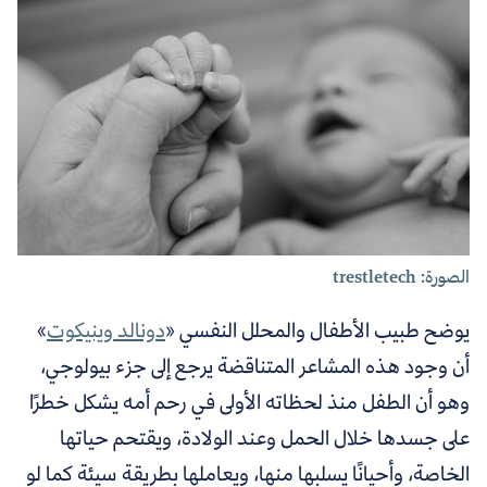
الصورة: trestletech
يوضح طبيب الأطفال والمحلل النفسي «
دونالد وينيكوت
»
أن وجود هذه المشاعر المتناقضة يرجع إلى جزء بيولوجي،
وهو أن الطفل منذ لحظاته الأولى في رحم أمه يشكل خطرًا
على جسدها خلال الحمل وعند الولادة، ويقتحم حياتها
الخاصة، وأحيانًا يسلبها منها، ويعاملها بطريقة سيئة كما لو