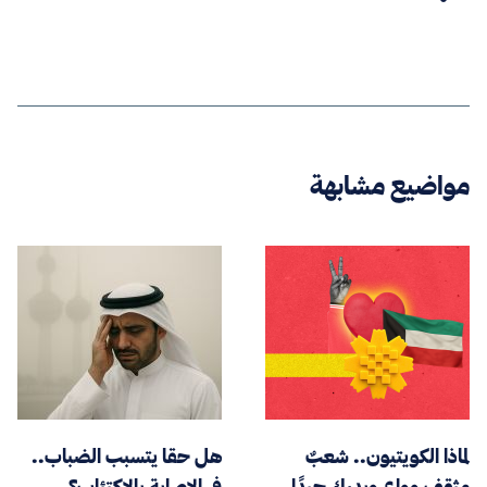
مواضيع مشابهة
لماذا الكويتيون.. شعبٌ
هل حقا يتسبب الضباب..
مثقف وواعٍ ويدرك جيدًا
في الإصابة بالاكتئاب؟