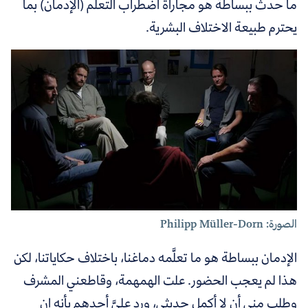
ما حدث ببساطة هو مجاراة اضطراب التعلُّم (الإدمان) بما
يحترم طبيعة الاختلاف البشرية.
الصورة: Philipp Müller-Dorn
الإدمان ببساطة هو ما تعلَّمه دماغنا، باختلاف حكاياتنا، لكن
هذا لم يعجب الحضور. علت الهمهمة، وقاطعني المشرف
وطلب مني أن لا أكمل حديثي، ورد عليَّ أحدهم بأنه إن