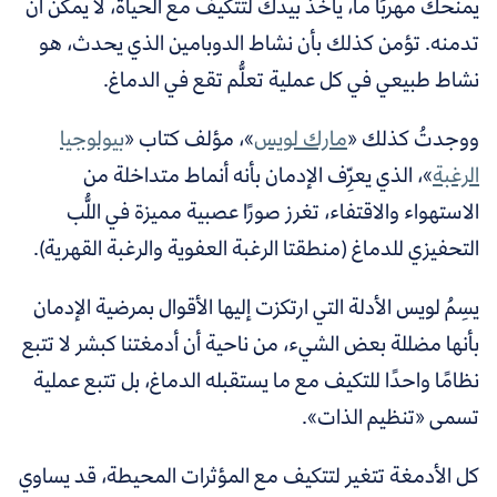
يمنحك مهربًا ما، يأخذ بيدك لتتكيف مع الحياة، لا يمكن أن
تدمنه. تؤمن كذلك بأن نشاط الدوبامين الذي يحدث، هو
نشاط طبيعي في كل عملية تعلُّم تقع في الدماغ.
ووجدتُ كذلك «
مارك لويس
»، مؤلف كتاب «
بيولوجيا
الرغبة
»، الذي يعرِّف الإدمان بأنه أنماط متداخلة من
الاستهواء والاقتفاء، تغرز صورًا عصبية مميزة في اللُّب
التحفيزي للدماغ (منطقتا الرغبة العفوية والرغبة القهرية).
يسِمُ لويس الأدلة التي ارتكزت إليها الأقوال بمرضية الإدمان
بأنها مضللة بعض الشيء، من ناحية أن أدمغتنا كبشر لا تتبع
نظامًا واحدًا للتكيف مع ما يستقبله الدماغ، بل تتبع عملية
تسمى «تنظيم الذات».
كل الأدمغة تتغير لتتكيف مع المؤثرات المحيطة، قد يساوي