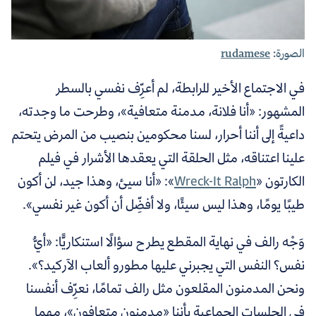
الصورة:
rudamese
في الاجتماع الأخير للرابطة، لم أعرِّف نفسي بالسطر
المشهور: «أنا فلانة، مدمنة متعافية»، وطرحت ما وجدته،
داعيةً إلى أننا أحرار، لسنا محكومين بنصيب من المرض يتحتم
علينا اعتناقه، مثل الحلقة التي يعقدها الأشرار في فيلم
الكارتون «
Wreck-It Ralph
»: «أنا سيئ، وهذا جيد، لن أكون
طيبًا يومًا، وهذا ليس سيئًا، ولا أفضِّل أن أكون غير نفسي».
وَجْه رالف في نهاية المقطع يطرح سؤالًا استنكاريًّا: «أيُّ
نفس؟ النفس التي يجبرني عليها مطورو ألعاب الآركيد؟».
ونحن المدمنون المقلعون مثل رالف تمامًا، نعرِّف أنفسنا
في الجلسات الجماعية بأننا «مدمنون متعافون»، مهما