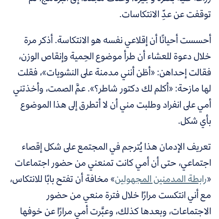
توقفت عن عدِّ الانتكاسات.
أحسست أحيانًا أن إقلاعي نفسه هو الانتكاسة. أذكر مرة
خلال دعوة للعشاء أن طرأ موضوع الحِمية وإنقاص الوزن،
فقالت إحداهن: «أظن أنني مدمنة على النشويات»، فقلت
لها مازحة: «أكلم لك دكتور شاطر؟». عمَّ الصمت، وأخذتني
أمي على انفراد وطلبت مني أن لا أتطرق إلى هذا الموضوع
بأي شكل.
تعريف الإدمان هذا يُترجم في المجتمع على شكل إقصاء
اجتماعي، حتى أن أمي كانت تمنعني من حضور اجتماعات
«
رابطة المدمنين المجهولين
» مخافة أن تفتح بابًا للانتكاس،
مع أني
انتكست مرارًا خلال فترة منعي من حضور
الاجتماعات، وبعدها كذلك، وعبَّرت أمي مرارًا عن خوفها