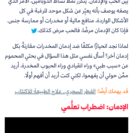
بين الحب والإدمان. يتكرر نمط نشاط الدوبامين، الأمر الذي
يصفه يوصف بأنه يعبِّر عن شكل موحد للرغبة في كل
الأشكال الواردة، منافع مالية أو مخدرات أو ممارسة جنس.
فإذا كان الإدمان مرضًا، فالحب مرض كذلك.
لماذا نجد انحيازًا مكثفًا ضد إدمان المخدرات مقارنةً بكل
إدمان آخر؟ أسأل نفسي مثل هذا السؤال في بحثي المحموم
عن «سبب طبي» وراء انقيادي وراء الحبوب المخدرة، أريد
ممَّن حولي أن يفهموا، لكني كنت أريد أن أفهم أولًا.
قد يهمك أيضًا:
الفطر السحري.. علاج الطبيعة للاكتئاب
الإدمان: اضطراب تعلُّمي