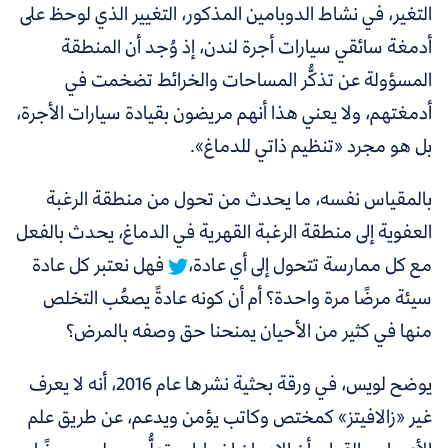
التغير، في نشاط الدوبامين المذكور، التغيير الذي لوحظ على
أدمغة سائقي سيارات أجرة لندن، إذ وُجد أن المنطقة
المسؤولة عن تذكُّر المساحات والخرائط تضخمت في
أدمغتهم، ولا يعني هذا أنهم مريضون بقيادة سيارات الأجرة،
بل هو مجرد «تنظيم ذاتي للدماغ».
بالمقياس نفسه،
ما يحدث من تحول من منطقة الرغبة
العفوية إلى منطقة الرغبة القهرية في الدماغ، يحدث بالفعل
مع كل ممارسة تتحول إلى أي عادة،
فهل نعتبر كل عادة
سيئة مرضًا مرة واحدة؟ أم أن كونه عادةً يصعُب التخلص
منها في كثير من الأحيان يمنحنا حق وصفه بالمرض؟
يوضح لويس، في ورقة بحثية نشرها عام 2016، أنه لا يعرف
غير «زالافيتز» كمختص وكاتب يؤمن ويدعم، عن طريق علم