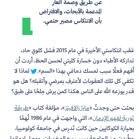
عن طريق وصمة العار
المدعمة بالأبحاث، والافتراض
بأن الانتكاس مصير حتمي.
عَقب انتكاستي الأخيرة في عام 2015 فشل كلوي حاد،
تداركه الأطباء دون خسارة كليتي لحسن الحظ، أردت أن
أفهم فعلًا سبب تمسك دماغي بهذا «السم».
لماذا لا
تكفي كل تلك العقوبات لأعترف بمرضي وأتقبله؟ هل هو
قدر يوزعه الله على الناس هكذا كمن يرش مِلحًا على طبق؟
بحثت حتى وجدتُ «
مايا زالافيتز
»، مؤلفة كتاب «
طريقة
ثورية لفهم الإدمان
»، التي واجهت في عام 1986 تُهمًا
بحيازة الكوكايين حين كانت تَدرِس في جامعة كولومبيا،
وطُردت من الجامعة بسبب بيع المخدرات، ووصل إدمانها