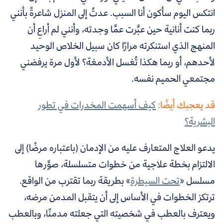
انتكس اليوم سأكون أنا السبب. عدتُ إلى المنزل شاعرةً بأنني
ربما كنت أنانية حين عبَّرت عمَّا وجدته، وأنني لم أراعِ أن
المنهج الذي استنكرته مرارًا كان سبيل الخلاص الوحيد
لأحدهم، أو ربما هكذا تُغسل الأدمغة؟ لأول مرة يرفضني
مجتمعي الحميم نفسه.
قد يعجبك أيضًا:
كيف أسهمت المخدرات في تطور
البشرية؟
يدعو العلاج المتعارف عليه من الإدمان (باعتباره مرضًا) إلى
الالتزام بخطة علاجية من خطوات متسلسلة، صوَّرها
مسلسل «
تحت السيطرة
» بطريقة ربما تقترب من الواقع.
ترتكز الخطوات في الأساس إلى أن يتقبل المدمن مرضه،
ويعترف بالعطب في شخصيته التي جعلته مدمنًا، وبالعطب