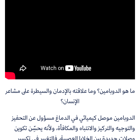
ما هو الدوبامين؟ وما علاقته بالإدمان والسيطرة على مشاعر
الإنسان؟
الدوبامين موصل كيميائي في الدماغ مسؤول عن التحفيز
والتوجيه والتركيز والانتباه والمكافأة، ولأنه يحسِّن تكوين
وصلات جديدة بين الخلايا العصبية، فالتغيير في تكسير