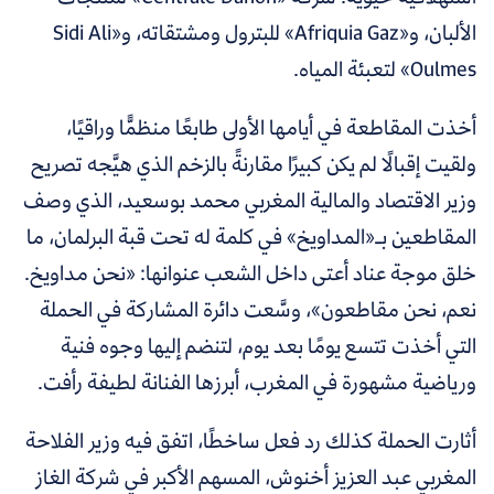
الألبان، و«Afriquia Gaz» للبترول ومشتقاته، و«Sidi Ali
Oulmes» لتعبئة المياه.
أخذت المقاطعة في أيامها الأولى طابعًا منظمًّا وراقيًا،
ولقيت إقبالًا لم يكن كبيرًا مقارنةً بالزخم الذي هيَّجه تصريح
وزير الاقتصاد والمالية المغربي محمد بوسعيد، الذي وصف
المقاطعين بـ«المداويخ» في كلمة له تحت قبة البرلمان، ما
خلق موجة عناد أعتى داخل الشعب عنوانها: «نحن مداويخ.
نعم، نحن مقاطعون»، وسَّعت دائرة المشاركة في الحملة
التي أخذت تتسع يومًا بعد يوم، لتنضم إليها وجوه فنية
ورياضية مشهورة في المغرب، أبرزها الفنانة لطيفة رأفت.
أثارت الحملة كذلك رد فعل ساخطًا، اتفق فيه وزير الفلاحة
المغربي عبد العزيز أخنوش، المسهم الأكبر في شركة الغاز