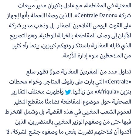
المعنية في المقاطعة، مع عادل بنكيران مدير مبيعات
شركة «Centrale Danon»، اللذين وصفا الحملة بأنها إجهاز
على القوت اليومي للفلاحين الصغار. بل وذهب مدير شركة
الألبان إلى وصف المقاطعة بالخيانة الوطنية، وهو التصريح
الذي قابله المغاربة باستنكار وتهكم كبيرَين، بينما رآه كثير
من الملاحظين سوء إدارة للأزمة.
تداول عدد من المغردين المغاربة صورًا تظهر سلع
«Centrale» التي بارت على رفوف المتاجر، وخواء محطات
بنزين «Afriquia» من زبائنها.
وأظهرت مختلف التقارير
الصحفية حول موضوع المقاطعة تضامنًا منقطع النظير
لعموم الشعب المغربي في هذه القضية، بل وشمل الانخراط
فيها حتى مَن وصفهم الوزير المغربي بالمتضررين، الذين
أكدوا أن فلاحتهم تضررت بفعل ما وصفوه جشع الشركة، لا