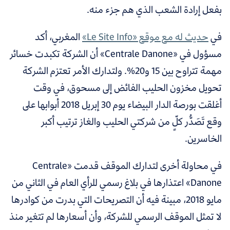
بفعل إرادة الشعب الذي هم جزء منه.
في
حديث له مع موقع «Le Site Info»
المغربي، أكد
مسؤول في «Centrale Danone» أن الشركة تكبدت خسائر
مهمة تتراوح بين 15 و20%. ولتدارك الأمر تعتزم الشركة
تحويل مخزون الحليب الفائض إلى مسحوق، في وقت
أغلقت بورصة الدار البيضاء يوم 30 إبريل 2018 أبوابها على
وقع تَصَدُّر كلٍّ من شركتي الحليب والغاز ترتيب أكبر
الخاسرين.
في محاولة أخرى لتدارك الموقف قدمت «Centrale
Danone» اعتذارها في بلاغ رسمي للرأي العام في الثاني من
مايو 2018، مبينة فيه أن التصريحات التي بدرت من كوادرها
لا تمثل الموقف الرسمي للشركة، وأن أسعارها لم تتغير منذ