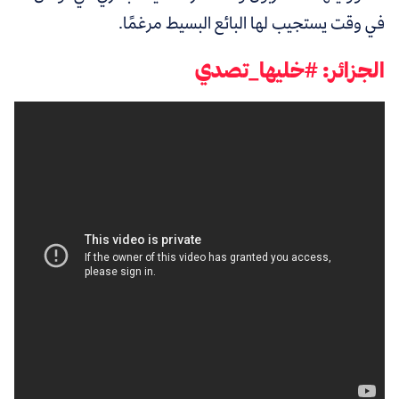
في وقت يستجيب لها البائع البسيط مرغمًا.
الجزائر: #خليها_تصدي