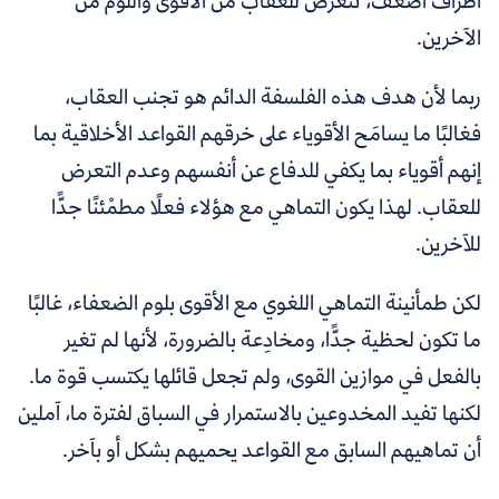
أطراف أضعف، تتعرض للعقاب من الأقوى واللوم من
الآخرين.
ربما لأن هدف هذه الفلسفة الدائم هو تجنب العقاب،
فغالبًا ما يسامَح الأقوياء على خرقهم القواعد الأخلاقية بما
إنهم أقوياء بما يكفي للدفاع عن أنفسهم وعدم التعرض
للعقاب. لهذا يكون التماهي مع هؤلاء فعلًا مطمْئنًا جدًّا
للآخرين.
لكن طمأنينة التماهي اللغوي مع الأقوى بلوم الضعفاء، غالبًا
ما تكون لحظية جدًّا، ومخادِعة بالضرورة، لأنها لم تغير
بالفعل في موازين القوى، ولم تجعل قائلها يكتسب قوة ما.
لكنها تفيد المخدوعين بالاستمرار في السباق لفترة ما، آملين
أن تماهيهم السابق مع القواعد يحميهم بشكل أو بآخر.