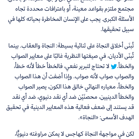
مجتمع ملتزم بقواعد معينة، أو باعترافات محددة تجاه
الأسئلة الكبرى. يجب على الإنسان المخاطرة بحياته كلها في
سبيل تحقيقها.
تُبنَى أخلاق النجاة على ثنائية بسيطة: النجاة والعقاب. بينما
تُبنَى الأديان، في صيغتها النظرية غالبًا على معايير الصواب
والخطأ.
لا تحتاج لتبرير نفعي، فالخطأ خطأ لأنه خطأ،
والصواب صواب لأنه صواب. وإذا أضفت أن هذا الصواب
والخطأ، معياره النهائي خالق هذا الكون، يصير الصواب
والخطأ الدينيين، محصنَيْن ضد أي نقد دنيوي، ضد أي نقد
قد يستند إلى ضعف فعالية هذه المعايير الدينية في تحقيق
الهدف الأسمى: «النجاة».
لكن في مواجهة النجاة كهاجس لا يمكن مراوغته دنيويًّا،