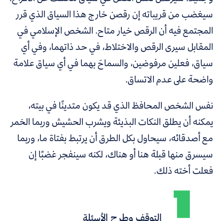
سيغضب من قريباته إن رقصن خارج هذا السياق الذي قرر
المجتمع فيه أن الرقص خيار متاح. الشخص الإسلامي في
المقابل سيرى الرقص والاختلاط، في حد ذاتهما، وفي أي
سياق، فعلين مرفوضين، والسماحَ بهما في أي سياق علامة
واضحة على عدم الاتساق.
نفس الشخص المحافظ الذي قد يكون متدينًا في بيته،
يمكنه أن يطلق النكات البذيئة ويشرب الحشيش وربما الخمر
مع أصدقائه، سيحاول بكل الطرق أن يرتبط بفتاة ما، وربما
سيسرق منها قبلة هنا أو هناك، لكنه سينفجر غضبًا إن
فعلت أخته ذلك.
التوقف وطرح الأسئلة