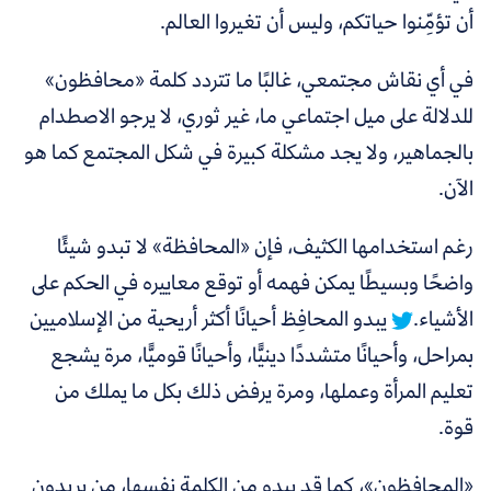
أن تؤمِّنوا حياتكم، وليس أن تغيروا العالم.
في أي نقاش مجتمعي، غالبًا ما تتردد كلمة «محافظون»
للدلالة على ميل اجتماعي ما، غير ثوري، لا يرجو الاصطدام
بالجماهير، ولا يجد مشكلة كبيرة في شكل المجتمع كما هو
الآن.
رغم استخدامها الكثيف، فإن «المحافظة» لا تبدو شيئًا
واضحًا وبسيطًا يمكن فهمه أو توقع معاييره في الحكم على
الأشياء.
يبدو المحافِظ أحيانًا أكثر أريحية من الإسلاميين
بمراحل، وأحيانًا متشددًا دينيًّا، وأحيانًا قوميًّا، مرة يشجع
تعليم المرأة وعملها، ومرة يرفض ذلك بكل ما يملك من
قوة.
«المحافظون»، كما قد يبدو من الكلمة نفسها، من يريدون