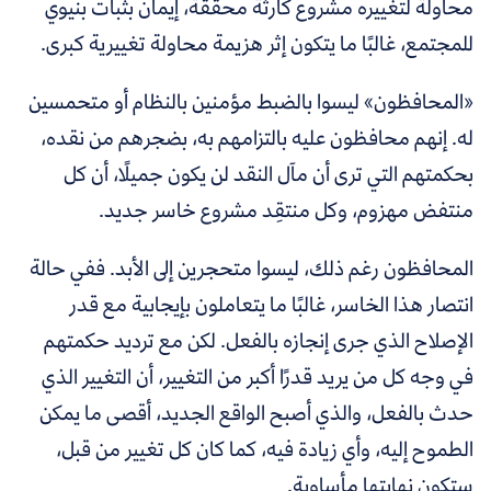
محاولة لتغييره مشروع كارثة محققة، إيمان بثبات بنيوي
للمجتمع، غالبًا ما يتكون إثر هزيمة محاولة تغييرية كبرى.
«المحافظون» ليسوا بالضبط مؤمنين بالنظام أو متحمسين
له. إنهم محافظون عليه بالتزامهم به، بضجرهم من نقده،
بحكمتهم التي ترى أن مآل النقد لن يكون جميلًا، أن كل
منتفض مهزوم، وكل منتقِد مشروع خاسر جديد.
المحافظون رغم ذلك، ليسوا متحجرين إلى الأبد. ففي حالة
انتصار هذا الخاسر، غالبًا ما يتعاملون بإيجابية مع قدر
الإصلاح الذي جرى إنجازه بالفعل. لكن مع ترديد حكمتهم
في وجه كل من يريد قدرًا أكبر من التغيير، أن التغيير الذي
حدث بالفعل، والذي أصبح الواقع الجديد، أقصى ما يمكن
الطموح إليه، وأي زيادة فيه، كما كان كل تغيير من قبل،
ستكون نهايتها مأساوية.