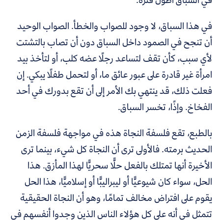
في هذا السباق، لا وجود للصواب والخطأ. الصواب الوحيد
أن تنجح في الصمود داخل السباق دون أن تصاب بالتشتت
لأي سبب، كأن تقف لتساعد رجلًا عضه كلب، أو لتأخذ بيد
امرأة غير قادرة على عبور عائق ما، أو لتحمل طفلًا يبكي. إن
فعلت ذلك، قد ينتهي بك الأمر إلى أن تقع بدورك في أحد
الفخاخ. وإذًا، تخسر السباق.
بالطبع، تقع فلسفة النجاة هذه في مواجهة فلسفة الزمن
الحديث برمته. فالأولى ترى أن النجاة كل شيء، بينما ترى
الأخيرة أنها تمتلك بالفعل حلًّا سحريًّا لهذا المأزق. هذا
الحل، سواء كان شيوعيًّا أو ليبراليبًّا أو إسلاميًّا، هذا الحل
يقوم على افتراض مخالف تمامًا، وهو أن النجاة الحقيقية
تتمثل في أنه على كل هؤلاء الناس الذين وجدوا أنفسهم في