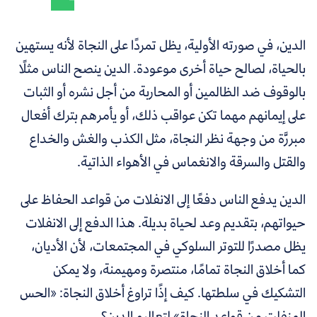
الدين، في صورته الأولية، يظل تمردًا على النجاة لأنه يستهين
بالحياة، لصالح حياة أخرى موعودة. الدين ينصح الناس مثلًا
بالوقوف ضد الظالمين أو المحاربة من أجل نشره أو الثبات
على إيمانهم مهما تكن عواقب ذلك، أو يأمرهم بترك أفعال
مبررَّة من وجهة نظر النجاة، مثل الكذب والغش والخداع
والقتل والسرقة والانغماس في الأهواء الذاتية.
الدين يدفع الناس دفعًا إلى الانفلات من قواعد الحفاظ على
حيواتهم، بتقديم وعد لحياة بديلة. هذا الدفع إلى الانفلات
يظل مصدرًا للتوتر السلوكي في المجتمعات، لأن الأديان،
كما أخلاق النجاة تمامًا، منتصرة ومهيمنة، ولا يمكن
التشكيك في سلطتها. كيف إذًا تراوغ أخلاق النجاة: «الحس
المنفلت من قواعد النجاة» لتعاليم الدين؟