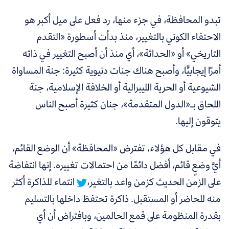
تبدو المحافظة، في جزء منها، رد فعل على ميل أكبر هو
الاحتفاء الكوني بالتغيير، منذ بدأت أسطورة «التقدم
التاريخي» أو «الحداثة»، أي منذ أن أصبح التغيير في ذاته
أمرًا إيجابيًّا، وأصبح هناك جنات دنيوية كثيرة: جنة المساواة
الشيوعية أو الحرية الليبرالية أو الخلافة الإسلامية، جنة
اللحاق بـ«الدول المتقدمة»، جنان كثيرة أصبح الناس
يتوقون إليها.
في مقابل كل هؤلاء،
تفترض «المحافظة» أن الوضع القائم،
أيَّ وضعٍ قائم، أفضل دائمًا من احتمالات تغييره. إنها انتفاضة
على الزمن الحديث كزمن واعد بالتغير،
انتماء للذاكرة أكثر
منه للحاضر أو المستقبل. ذاكرة تحتفظ داخلها بالتسليم
بقدرة المنظومة على قمع الحالمين، وبافتراض أن أي