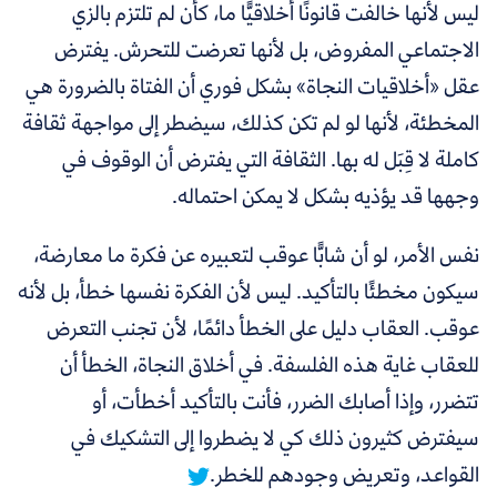
ليس لأنها خالفت قانونًا أخلاقيًّا ما، كأن لم تلتزم بالزي
الاجتماعي المفروض، بل لأنها تعرضت للتحرش. يفترض
عقل «أخلاقيات النجاة» بشكل فوري أن الفتاة بالضرورة هي
المخطئة، لأنها لو لم تكن كذلك، سيضطر إلى مواجهة ثقافة
كاملة لا قِبَل له بها. الثقافة التي يفترض أن الوقوف في
وجهها قد يؤذيه بشكل لا يمكن احتماله.
نفس الأمر، لو أن شابًّا عوقب لتعبيره عن فكرة ما معارضة،
سيكون مخطئًا بالتأكيد. ليس لأن الفكرة نفسها خطأ، بل لأنه
عوقب. العقاب دليل على الخطأ دائمًا، لأن تجنب التعرض
للعقاب غاية هذه الفلسفة.
في أخلاق النجاة، الخطأ أن
تتضرر، وإذا أصابك الضرر، فأنت بالتأكيد أخطأت، أو
سيفترض كثيرون ذلك كي لا يضطروا إلى التشكيك في
القواعد، وتعريض وجودهم للخطر.