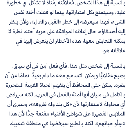
بالنسبة إلى هذا الشخص، فعلاقته بفتاة لا تشكل أي خطورة
عليه، وسيتمتع بكل امتيازاتها، بينما لو فعلت أخته نفس
الشيء، فهذا سيعرضه إلى خطر «القيل والقال»، ولأن ينظر
إليه أصدقاؤه، حال إعلانه الموافقة على حرية أخته، نظرة لا
يمكنه التعايش معها، هذه الأخطار لن يتعرض إليها في
علاقاته هو.
بالنسبة إلى شخص مثل هذا، فأي فعل آمِن في أي سياق،
يصبح عقلانيًّا ويمكن التسامح معه ما دام بعيدًا تمامًا عن أن
يضره. يمكن حتى للمحافظ أن يتفهم الحياة الغربية المتحررة
بالكامل في سياق أنها آمنة بالفعل في الغرب، لكنه سيرفض
أي محاولة لاستعارتها لأن «كل بلد وله ظروفه»، وسيرى أن
الملابس القصيرة على شواطئ الأغنياء مقنعة جدًّا لأن هذا
«سِلْو حياتهم»، لكنه بالطبع سيرفضها في منطقة شعبية،