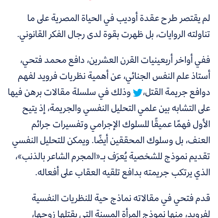
لم يقتصر طرح عقدة أوديب في الحياة المصرية على ما
تناولته الروايات، بل ظهرت بقوة لدى رجال الفكر القانوني.
ففي أواخر أربعينيات القرن العشرين،
دافع محمد فتحي،
أستاذ علم النفس الجنائي، عن أهمية نظريات فرويد لفهم
دوافع جريمة القتل،
وذلك في سلسلة مقالات برهن فيها
على التشابه بين علمي التحليل النفسي والجريمة، إذ يتيح
الأول فهمًا عميقًا للسلوك الإجرامي وتفسيرات جرائم
العنف، بل وسلوك المحققين أيضًا. ويمكن للتحليل النفسي
تقديم نموذج للشخصية يُعرَف بـ«المجرم الشاعر بالذنب»،
الذي يرتكب جريمته بدافع تلقيه العقاب على أفعاله.
قدم فتحي في مقالاته نماذج حية للنظريات النفسية
لفرويد، منها نموذج المرأة المسنة التي يقتلها زوجها،