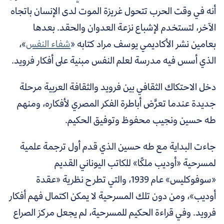
أنه في وقت الحرب تتحول غريزة الموت لدى الإنسان باتجاه
الآخر، لتستخدم لإشباع نزعة العدوان والحقد. بعدها
بعامين نشر الأكاديمي يوسف مراد كتابه «
شفاء النفس
»،
الذي أسس فيه مدرسة لعلم النفس مبنية على أفكار فرويد.
دخل الاحتكاك الثقافي بين فرويد والثقافة العربية مرحلة
جديدة عندما تعرَّض أباطرة الفكر المصري لأفكاره، ومنهم
طه حسين ونجيب محفوظ وتوفيق الحكيم.
جاءت البداية مع طه حسين الذي قدم أول ترجمة علمية
لمسرحية «أوديب ملكًا» للكاتب اليوناني القديم
«سوفوكليس» عام 1939، والتي تطرح نظرية «عقدة
أوديب»، ومن دون تلك المسرحية لا يمكن اكتمال فهم أفكار
فرويد. وفي قراءة الحكيم للمسرحية، لم يجعل مركز الصراع