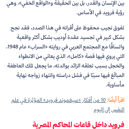
بين الإنسان والقدر، بل بين الحقيقة و«الواقع الخفي»، وهي
رؤية فرويد في الأساس.
تفوق نجيب محفوظ على أقرانه في هذا الصدد، فقد نجح
بشكل كبير في تجسيد عقدة أوديب بشكل أكثر واقعية
واتساقًا مع المجتمع العربي في روايته «السراب» عام 1948،
التي يروي فيها قصة «كامل»، الذي يعاني من الانطواء
والخجل بسبب تعلقه الزائد بوالدته، ما يجعل تلك العاطفة
المبالَغ فيها سببًا في فشل دراسته وانتهاء زواجه نهاية
مأساوية.
اقرأ أيضًا:
10 من أفكار «سيغموند فرويد» المؤثرة في علم
النفس إلى اليوم
فرويد داخل قاعات المحاكم المصرية