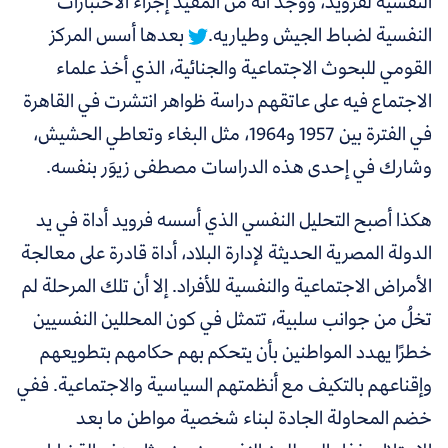
النفسية لفرويد،
ووجد أنه من المفيد إجراء الاختبارات
النفسية لضباط الجيش وطياريه.
بعدها أسس المركز
القومي للبحوث الاجتماعية والجنائية، الذي أخذ علماء
الاجتماع فيه على عاتقهم دراسة ظواهر انتشرت في القاهرة
في الفترة بين 1957 و1964، مثل البغاء وتعاطي الحشيش،
وشارك في إحدى هذه الدراسات مصطفى زيوَر بنفسه.
هكذا أصبح التحليل النفسي الذي أسسه فرويد أداة في يد
الدولة المصرية الحديثة لإدارة البلاد، أداة قادرة على معالجة
الأمراض الاجتماعية والنفسية للأفراد. إلا أن تلك المرحلة لم
تخلُ من جوانب سلبية، تتمثل في كون المحللين النفسيين
خطرًا يهدد المواطنين بأن يتحكم بهم حكامهم بتطويعهم
وإقناعهم بالتكيف مع أنظمتهم السياسية والاجتماعية. ففي
خضم المحاولة الجادة لبناء شخصية مواطن ما بعد