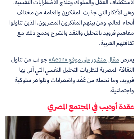
لاستكشاف العقل والسلوك وعلاج الاضطرابات النفسية،
وهي الأفكار التي جذبت المفكرين والعامة من مختلف
أنحاء العالم، ومن بينهم المفكرون المصريون، الذين تناولوا
مفاهيم فرويد بالتحليل والنقد والشرح ودمج ذلك مع
ثقافتهم العربية.
يعرض
مقال منشور على موقع «Aeon»
جوانب
من تناول
الثقافة المصرية لنظريات التحليل النفسي التي أتى بها
فرويد، وما تحمله من عُقَد واضطرابات وظواهر سلوكية
واجتماعية.
عقدة أوديب في المجتمع المصري