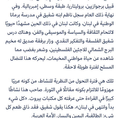
قبيل برجوازيين، بروليتاريا، طبقة وسطى، إمبريالية. وفي
نهاية ذلك العام سجل ناظم ابنه شفيق في مدرسة برمانا
الوطنية في لبنان، وكانت لبنان في ذلك الحين مشهدًا حيويًا
لالتحام الثقافة والسياسة والموسيقى والفن، وهناك درس
شفيق الفلسفة والتفكير النقدي. وزار برفقة صديق له مخيم
البرج الشمالي للاجئين الفلسطينين، وشعر بغضب مما
شاهده عن حياة مواطني المخيمات، ليحركه هذا للنضال
المسلح لفترة طويلة لاحقة.
تلك هي فترة التحول من النظرية للنشاط، من كونه عربيًا
مهزومًا للالتزام بكونه مقاتلًا في الثورة. صاحب هذا نشاطًا
كبيرًا في القراءة حتى عرفته كل مكتبات بيروت. «كل شيء
بدأ وانتهى في لبنان»، هكذا يقول شفيق، فقد ذاق طعم كل
شيء: الطائفية، اليمين واليسار، الأمة العربية.