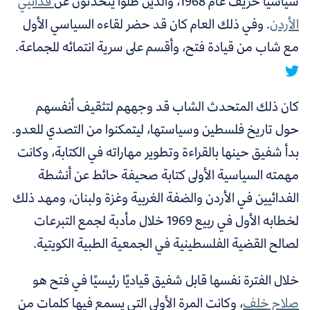
سياسيًا خريف عام 1968، والذين ظلوا يتحدثون عن
فدائيي
الأردن
.
وفي ذلك العام كان قد حضر لقاءه السياسي الأول
مع شاب من قيادة فتح، وأقسم على سرية انتمائه للجماعة.
كان ذلك المتحدث الشاب قد وجههم لتثقيف أنفسهم
حول تاريخ فلسطين وسياستها، ليتمكنوا من التصدي للعدو.
بدأ شفيق حينها بالقراءة وتطوير مهاراته في الكتابة، وكانت
مهمته السياسية الأولى كتابة صحيفة حائط عن أنشطة
الفدائيين في الأردن والضفة الغربية وغزة ولبنان، ومهد ذلك
لخطابه الأول في ربيع 1969 خلال مأدبة لجمع التبرعات
لصالح القضية الفلسطينية في الجمعية الطبية الكويتية.
خلال الفترة نفسها قابل شفيق قياديًا رئيسيًا في فتح هو
صلاح خلف
، وكانت المرة الأولى التي يسمع فيها كلمات من