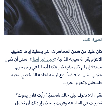
الصورة: الأنباء
كان علينا من ضمن المحاضرات التي يعطينا إياها شفيق،
الالتزام بقراءة سيرته الذاتية «
حياة غير آمنة
». تمنى أن تكون
ممتعة إن لم تكن مفيدة، وهكذا أدخلنا في زمن حرب
جنوب لبنان، متعاضدًا مع تربيته لحلمه الشخصي بتحرير
فلسطين وتحرير العرب.
نقول له: تعرف ليلى خالد شخصيًا؟ رأيت فلان يموت؟
تخرجت في الجامعة وقررت بمحض إرادتك أن تحمل