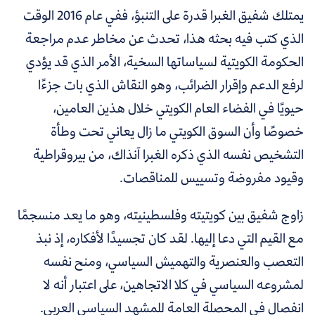
يمتلك شفيق الغبرا قدرة على التنبؤ، ففي عام 2016 الوقت
الذي كتب فيه بحثه هذا، تحدث عن مخاطر عدم مراجعة
الحكومة الكويتية لسياساتها السخية، الأمر الذي قد يؤدي
لرفع الدعم وإقرار الضرائب، وهو النقاش الذي بات جزءًا
حيويًا في الفضاء العام الكويتي خلال هذين العامين،
خصوصًا وأن السوق الكويتي ما زال يعاني تحت وطأة
التشخيص نفسه الذي ذكره الغبرا آنذاك، من بيروقراطية
وقيود مفروضة وتسييس للمناقصات.
زاوج شفيق بين كويتيته وفلسطينيته، وهو ما يعد منسجمًا
مع القيم التي دعا إليها. لقد كان تجسيدًا لأفكاره، إذ نبذ
التعصب والعنصرية والتهميش السياسي، ومنح نفسه
لمشروعه السياسي في كلا الاتجاهين، على اعتبار أنه لا
انفصال في المحصلة العامة للمشهد السياسي العربي.