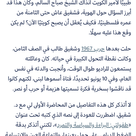
طبيبًا لأمير الكويت آنذاك الشيخ صباح السالم، وكان هذا قد
أبرز السؤال حول الهوية، فشفيق عاش حتى الثامنة من
عمره فلسطينيًا، فكيف يُعقل أن يصبح كويتيًا الآن؟ لم يكن
وقع هذا عليه سهلًا.
حلت بعدها
حرب 1967
وشفيق طالب في الصف الثامن،
وكانت نقطة التحول الكبيرة في حياته. كان وعائلته
يستمعون للراديو طوال الوقت، وأنجبت والدته في نفس
العام، وفي 10 يونيو تحديدًا، فتاة أسموها لبنى، لكنهم كانوا
قد ناقشوا بسخرية فكرة تسميتها هزيمة أو حرب أو نصر.
لا أتذكر كل هذه التفاصيل من المحاضرة الأولى لي مع د.
شفيق، اضطررت للعودة إلى نصه الذي كتبه تحت عنوان
«
طفولتي: البراءة والسياسة والتمرد
»، لكنني أتذكر بدقة
الضغط الدرامي على جمل بعينها، والتماعة العين والابتسامة