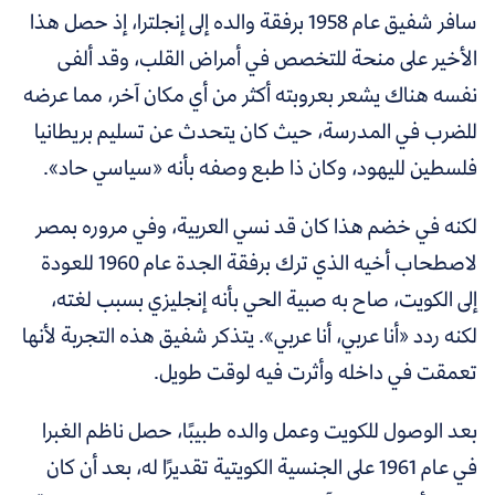
سافر شفيق عام 1958 برفقة والده إلى إنجلترا، إذ حصل هذا
الأخير على منحة للتخصص في أمراض القلب، وقد ألفى
نفسه هناك يشعر بعروبته أكثر من أي مكان آخر، مما عرضه
للضرب في المدرسة، حيث كان يتحدث عن تسليم بريطانيا
فلسطين لليهود، وكان ذا طبع وصفه بأنه «سياسي حاد».
لكنه في خضم هذا كان قد نسي العربية، وفي مروره بمصر
لاصطحاب أخيه الذي ترك برفقة الجدة عام 1960 للعودة
إلى الكويت، صاح به صبية الحي بأنه إنجليزي بسبب لغته،
لكنه ردد «أنا عربي، أنا عربي». يتذكر شفيق هذه التجربة لأنها
تعمقت في داخله وأثرت فيه لوقت طويل.
بعد الوصول للكويت وعمل والده طبيبًا، حصل ناظم الغبرا
في عام 1961 على الجنسية الكويتية تقديرًا له، بعد أن كان