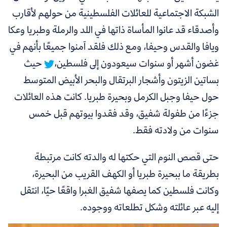
الشبكة الاجتماعية للعائلات الفلسطينية من حولهم لأقارب
وأصدقاء قد عانوا المأساة ذاتها في اللد والرملة وطبريا وعكا
ويافا والقدس وحيفا، ومع ذلك فلقد آمنوا جميعًا بأنهم في
غضون أشهر أو سنوات سيعودون إلى فلسطين،
حيث
بساتين الزيتون وأشجار البرتقال والبحر الأبيض المتوسط
حول حيفا وجبل الكرمل وبحيرة طبريا. كانت هذه العائلات
جزءًا من طفولة شفيق، وقد فقدوا بيوتهم قبل خمس
سنوات من ولادته فقط.
حتى قصص النوم التي حكتها له والدته كانت مرتبطة
بطريقة ما ببحيرة طبريا أو الكهف القريب من البحيرة،
وكانت فلسطين كما يصفها شفيق الغبرا واقعًا حيًا، انتقل
إليه عبر عائلته وشكل تطلعاته ووجوده.