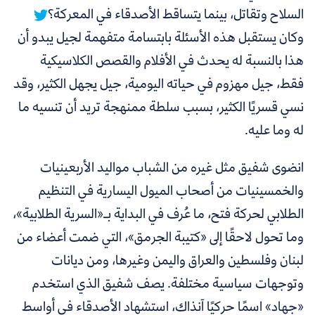
السلاح وتقاتل، بينما يتساقط الأصدقاء في المعركة؟
وكان يستقبل هذه الأسئلة بابتسامة متفهمة لجيل يبدو أن
هذا بالنسبة له يحدث في الأفلام والقصص الكلاسيكية
فقط، جيل مهزوم في حياته اليومية، جيل يجهل الكثير، وقد
نسي قسريًا الكثير، بسبب سلطة ممنهجة تريد أن تنسيه ما
له وما عليه.
انضوى شفيق مثل غيره من الشباب مواليد الأربعينيات
والخمسينيات من أصحاب الميول اليسارية في التنظيم
الطلابي لحركة فتح، ما عُرف في البداية بـ«السرية الطلابية»،
وما تحول لاحقًا إلى «كتيبة الجرمق»، التي ضمت أعضاء من
لبنان وفلسطين والعراق واليمن وغيرها، ومن ديانات
وتوجهات سياسية مختلفة. يصف شفيق الذي استخدم
«جهاد» اسمًا حركيًا آنذاك، استشهاد الأصدقاء في أواسط