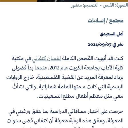
صورة: القبس - التصميم: منشور
مجتمع
/
إنسانيات
أمل السعيدي
نشر في
2021/09/07
كنت قد أنهيت القصص الكاملة
لغسان كنفاني
في مكتبة
كلية الآداب بجامعة الكويت عام 2012، عندما بدأ فضولي
يزداد لمعرفة المزيد عن القضية الفلسطينية، خارج الروايات
الرسمية التي كانت سمتها العامة شعاراتية، والتي نشأتْ
معي مثل معظم أطفال مطلع التسعينيات.
حرصت على اختيار مساقاتي الدراسية بما يتفق ورغبتي في
المعرفة، وعمّق هذه الرغبة معرفة أن كنفاني قضى سنوات