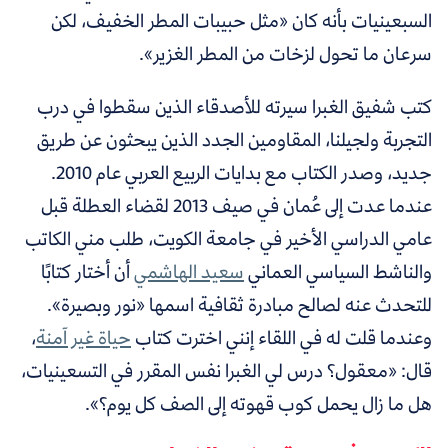
السبعينيات بأنه كان «مثل حبيبات المطر الخفيف، لكن
سرعان ما تحول لزخات من المطر الغزير».
كتب شفيق الغبرا سيرته للأصدقاء الذين سقطوا في درب
التجربة ولجيلنا، المقاومين الجدد الذين يبحثون عن طريق
جديد، وصدر الكتاب مع بدايات الربيع العربي عام 2010.
عندما عدت إلى عُمان في صيف 2013 لقضاء العطلة قبل
عامي الدراسي الأخير في جامعة الكويت، طلب مني الكاتب
والناشط السياسي العماني
سعيد الهاشمي
أن أختار كتابًا
للتحدث عنه لصالح مبادرة ثقافية اسمها «نور وبصيرة».
وعندما قلت له في اللقاء إنني اخترت كتاب
حياة غير آمنة
،
قال: «معقول؟ درس لي الغبرا نفس المقرر في التسعينيات،
هل ما زال يحمل كوب قهوته إلى الصف كل يوم؟».