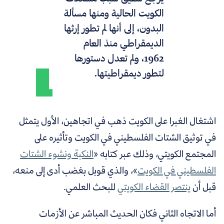
الكويت الحالية ومنها مسألة
البدون، إلى أنها لم تطور إرثها
الديمقراطي منذ العام
1962، ولم تعدل دستورها
لتطور ديمقراطيتها.
اشتغال الغبرا على الكويت ذهب في اتجاهين، الأول يتمثل
في توثيق الشتات الفلسطيني في الكويت وتأثيره على
المجتمع الكويتي، وذلك عبر كتابه «
‫النكبة ونشوء الشتات
الفلسطيني في الكويت‬
»، والذي قوبل بغضب أدى إلى منعه،
قبل أن
ينتصر القضاء الكويتي
للبحث العلمي.
أما الاتجاه الثاني فكان الحديث المباشر عن الأزمات