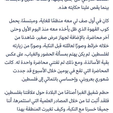
بينما يقص علينا حكايته هذه.
كان في أول صف لي معه منظمًا للغاية، ومبتسمًا، يحمل
كوب القهوة الذي ظل يأخذه معه منذ اليوم الأول وحتى
آخر محاضرة، بالإضافة لجهاز عرض صغير، شاهدنا من
خلاله خرائط وصورًا لعائلته قبل النكبة، وصورًا من زيارته
لفلسطين. لم يكن يهتم بمسألة الحضور والغياب، على عكس
بقية الأساتذة، ومع ذلك لم تفتني محاضرة واحدة له. كانت
المحاضرة التي تقع في يومين خلال الأسبوع قد جددت
شعوري بعروبتي، وإحساسي بانتمائي إلى فلسطين.
حطم شفيق الغبرا أصنامًا من البلادة حول علاقتنا بفلسطين،
فلقد أثبت لنا من خلال المصادر العلمية التي استثمرها، أننا
جميعًا خسرنا مع النكبة، وكيف تغيرت المنطقة بهذا