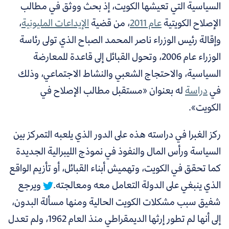
السياسية التي تعيشها الكويت، إذ بحث ووثق في مطالب
الإصلاح الكويتية
عام 2011
، من قضية
الإيداعات المليونية
،
وإقالة رئيس الوزراء ناصر المحمد الصباح الذي تولى رئاسة
الوزراء عام 2006، وتحول القبائل إلى قاعدة للمعارضة
السياسية، والاحتجاج الشعبي والنشاط الاجتماعي، وذلك
في
دراسة
له بعنوان «مستقبل مطالب الإصلاح في
الكويت».
ركز الغبرا في دراسته هذه على الدور الذي يلعبه التمركز بين
السياسة ورأس المال والنفوذ في نموذج الليبرالية الجديدة
كما تحقق في الكويت، وتهميش أبناء القبائل، أو تأزيم الواقع
الذي ينبغي على الدولة التعامل معه ومعالجته.
ويرجع
شفيق سبب مشكلات الكويت الحالية ومنها مسألة البدون،
إلى أنها لم تطور إرثها الديمقراطي منذ العام 1962، ولم تعدل