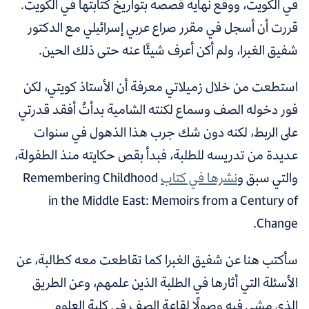
في الكويت، ووقّع نهاية قصصه بتواريخ كتابتها في الكويت.
قررت أن أسجل في مقرر صراع عربي إسرائيلي مع الدكتور
شفيق الغبرا، ولم أكن أعرف شيئًا عنه حتى ذلك الحين.
استطعت من خلال زميلاتي معرفة أن الأستاذ كويتي، لكن
فور دخوله الصف وسماع لكنته الشامية بدأتُ أفقد قدرتي
على الربط، لكنه دون شك جرب هذا الذهول في سنوات
عديدة من تدريسه للطلبة، فبدأ بقص حكايته منذ الطفولة،
والتي سبق و
نشرها في كتاب
Remembering Childhood
in the Middle East: Memoirs from a Century of
Change.
سأكتب هنا عن شفيق الغبرا كما تقاطعت معه كطالبة، عن
الأسئلة التي أثارها في الطلبة الذين علمهم، وعن الطريق
الذي مشى فيه وصولًا لقاعة الصف في كلية العلوم