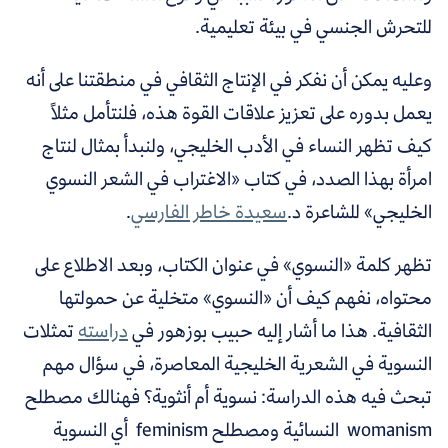
للتحرش الجنسي في بيئة تعليمية.
وعليه يمكن أن نفكر في الإنتاج الثقافي في منطقتنا على أنه
يعمل بدوره على تعزيز علاقات القوة هذه، فلنتأمل مثلاً
كيف تظهر النساء في الأدب الخليجي، ولنبدأ بمثال لنتاج
امرأة بهذا الصدد، في كتاب «الاغتراب في الشعر النسوي
الخليجي» للشاعرة د.
سعيدة خاطر الفارسي
.
تظهر كلمة «النسوي» في عنوان الكتاب، وبعد الاطلاع على
محتواه، نفهم كيف أن «النسوي» متخلية عن حمولتها
الثقافية. هذا ما أشار إليه حبيب بوزهور في
دراسته
تمثلات
النسوية في الشعرية الخليجية المعاصرة، في سؤال مهم
تبحث فيه هذه الدراسة: نسوية أم أنثوية؟ فهنالك مصطلح
womanism النسائية ومصطلح feminism أي النسوية