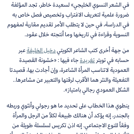
في الشعر النسوي الخليجي» لسعيدة خاطر، تجد المؤلفة
ضرورة علمية لتعريف الاغتراب وتخصيص فصل خاص به
في الدراسة، في حين لا يتطلب الأمر تقديم مقاربة لمفهوم
النسوية وقراءة في تاريخها وما أنتجته خلال عقود.
من جهة أخرى كتب الشاعر الكويتي
دخيل الخليفة
عبر
حسابه في تويتر
تغريدة
جاء فيها : «خشونة القصيدة
العمودية لاتناسب المرأة الشاعرة، وإن أجادت بها، قصيدتا
التفعيلة والنثر هما الأقرب لرقتها والتعبير عن مشاعرها..
الشكل العمودي رجالي بامتياز».
ينطوي هذا الخطاب على تحديد ما هو رجولي وأنثوي وربطه
بالجندر، إنه يؤكد أن هنالك طبيعة لكلاً من الرجل والمرأة
وفقاً للنوع الاجتماعي. إنه اذن تكريس لسلسلة طويلة من