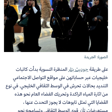
الصورة: الجريدة
على طريقة
جوديث بتلر
المنظرة النسوية بدأت كاتبات
خليجيات عبر حساباتهن على مواقع التواصل الاجتماعي
التنديد بحالات تحرش في الوسط الثقافي الخليجي. في نوع
من اثارة المياه الراكدة وتحريك الفضاء العام نحو هذه
القضايا التي تمثل تابوهات لا يجوز التحدث عنها ،
مستعرضات تآزر قوى الوسط الثقافي وتسامحه نحو