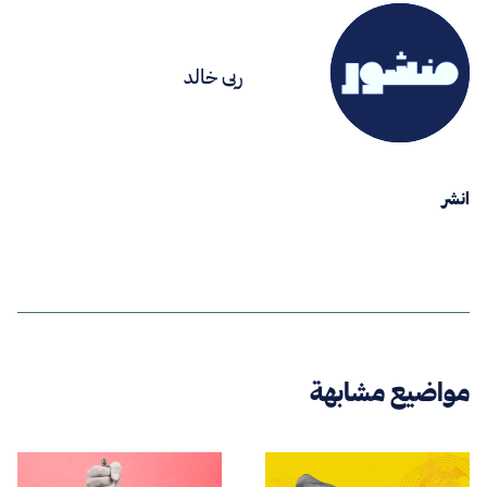
ربى خالد
انشر
مواضيع مشابهة