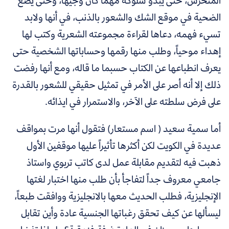
المتحرش، حتى يبدو سلوكه مهما كان وجيها، وحتى يضع
الضحية في موقع الشك والشعور بالذنب، في أنها ولابد
تسيء فهمه، دعاها لقراءة مجموعته الشعرية وكتب لها
إهداء موحياً، وطلب منها رقمها وحساباتها الشخصية حتى
يعرف انطباعها عن الكتاب حسبما ما قاله، ومع أنها رفضت
ذلك إلا أنه أصر على الأمر في تمثيل حقيقي للشعور بالقدرة
على فرض سلطته على الآخر، والاستمرار في ايذائه.
أما سمية سعيد ( اسم مستعار) فتقول أنها مرت بمواقف
عديدة في الكويت لكن أكثرها تأثيراً عليها موقفين الأول
ذهبت فيه لتقديم مقابلة عمل لدى كاتب تربوي واستاذ
جامعي معروف جداً لتفاجأ بأن طلب منها اختبار لغتها
الإنجليزية، فطلب الحديث معها بالانجليزية ووافقت طبعاً،
ليسألها عن كيف تحقق رغباتها الجنسية عادة وأين تقابل