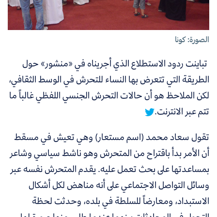
الصورة: كونا
تباينت ردود الاستطلاع الذي أجريناه في «منشور» حول
الطريقة التي تتعرض بها النساء للتحرش في الوسط الثقافي،
لكن الملاحظ هو أن حالات التحرش الجنسي اللفظي غالباً ما
تتم عبر الانترنت.
تقول سعاد محمد (اسم مستعار) وهي تعيش في مسقط
أن الأمر بدأ باقتراح من المتحرش وهو ناشط سياسي وشاعر
بمساعدتها على بحث تعمل عليه. يقدم المتحرش نفسه عبر
وسائل التواصل الاجتماعي على أنه مناهض لكل أشكال
الاستبداد، ومعارضاً للسلطة في بلده، وحدثت لحظة
التحول في المحادثات بينهما عندما طلب منها صورة لها