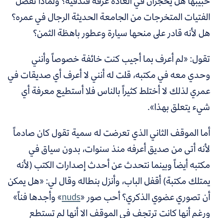
حبيبها هل يحجزان في العادة غرفة فندقية؟ ولماذا تفضل
الفتيات المتخرجات من الجامعة الحديثة الرجال في عمره؟
هل لأنه قادر على منحها سيارة وعطور باهظة الثمن؟
تقول: «لم أعرف بما أجيب كنت خائفة خصوصاً وأنني
وحدي معه في مكتبه، قلت له أنني لا أعرف أي صديقات في
عمري لذلك لا أختلط كثيراً بالناس فلا أستطيع معرفة أي
شيء يتعلق بهذا».
أما الموقف الثاني الذي تعرضت له سمية تقول كان صادماً
لأنه أتى من صديق أعرفه منذ سنوات، بدون سياق في
مكتبه أيضاً وبينما نتحدث عن أحدث إصدارات الكتب (لأنه
يمتلك مكتبة) أقفل الباب، وأنزل بنطاله وقال لي: «هل يمكن
أن تصوري عضوي الذكري؟ أحب صور «
nuds
» وأجدها فناً»
ورغم أنها كانت ترتجف في الموقف الا أنها لم تستطع