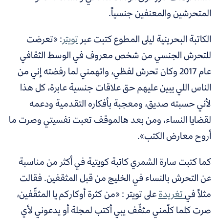
المتحرشين والمعنفين جنسياً.
الكاتبة البحرينية ليلى المطوع كتبت عبر
تويتر
:
«تعرضت
للتحرش الجنسي من شخص معروف في الوسط الثقافي
عام 2017 وكان تحرش لفظي، واتهمني لما رفضته إني من
الناس اللي يبين عليهم حق علاقات جنسية عابرة، كل هذا
لأني حسبته صديق، ومعجبة بأفكاره التقدمية ودعمه
لقضايا النساء، ومن بعد هالموقف تعبت نفسيتي وصرت ما
أروح معارض الكتب».
كما كتبت سارة الشمري كاتبة كويتية في أكثر من مناسبة
عن التحرش بالنساء في الخليج من قبل المثقفين. فقالت
مثلاً في
تغريدة
على تويتر :
«من كثرة أوكاركم يا المثقّفين،
صرت كلما كلّمني مثقّف يبي أكتب لمجلة أو يدعوني لأي