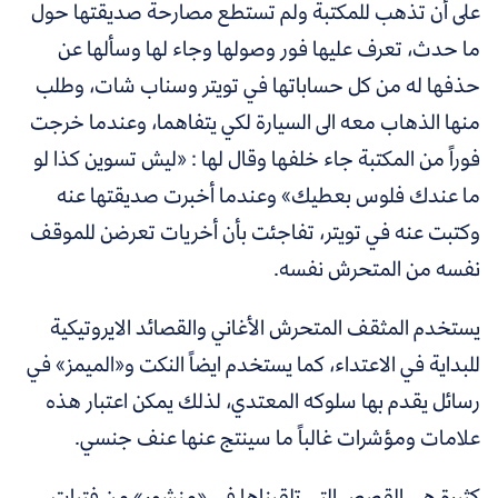
على أن تذهب للمكتبة ولم تستطع مصارحة صديقتها حول
ما حدث، تعرف عليها فور وصولها وجاء لها وسألها عن
حذفها له من كل حساباتها في تويتر وسناب شات، وطلب
منها الذهاب معه الى السيارة لكي يتفاهما، وعندما خرجت
فوراً من المكتبة جاء خلفها وقال لها : «ليش تسوين كذا لو
ما عندك فلوس بعطيك» وعندما أخبرت صديقتها عنه
وكتبت عنه في تويتر، تفاجئت بأن أخريات تعرضن للموقف
نفسه من المتحرش نفسه.
يستخدم المثقف المتحرش الأغاني والقصائد الايروتيكية
للبداية في الاعتداء، كما يستخدم ايضاً النكت و«الميمز» في
رسائل يقدم بها سلوكه المعتدي، لذلك يمكن اعتبار هذه
علامات ومؤشرات غالباً ما سينتج عنها عنف جنسي.
كثيرة هي القصص التي تلقيناها في «منشور» من فتيات