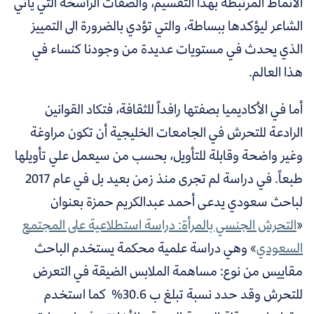
الأنماط المرتبطة بهذا التقسيم، والصفات الراسخة التي يأتي
الشاعر ليؤكدها ببساطة، والتي تؤدي بالضرورة الى التمييز
الذي يحدث في مستويات عديدة من وجودنا كنساء في
هذا العالم.
أما في الأكاديميا بصفتها رافداً للثقافة، فتكاد القوانين
الرادعة للتحرش في الجامعات الخليجية أن تكون مراوغة
وغير واضحة وقابلة للتأويل، بحسب من سيعمل علي تأويلها
طبعاً. في دراسة لم تجرى منذ زمن بعيد بل في عام 2017
لباحث سعودي يدعى أحمد عبدالكريم حمزة بعنوان
«
التحرش الجنسي بالمرأة: دراسة استطلاعية على المجتمع
السعودي
»
وهي دراسة علمية محكمة يستخدم الباحث
مقاييس من نوع: مساهمة الملابس الضيقة في التعرض
للتحرش وقد حدد نسبة تبلغ ب 30.6% كما استخدم