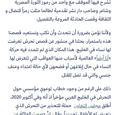
تشرح فيها الموقف مع واحد من رموز الثورة المصرية
وشاعر وصاحب دار نشر تقدمية لطالما مثلت رمزاً للنضال و
الثقافة وقصت الحادثة المروعة بالتفصيل.
ولأننا نؤمن بضرورة أن نتحدث وأن نكتب ونستعيد قصصنا
هذه باستمرار، بحثنا في منشور عن قصص تحرش تعرضت
لها نساء في الخليج. هذا المكان الذي لم تتمدد فيه حركة
«
أنا أيضاً
» العالمية لأسباب منها العواقب التي تتعرض لها
النساء في حال إبلاغهن أو فضحهن لأي حالة اعتداء وعنف
جنسي والتي قد تصل للقتل.
ذلك على الرغم من وجود خطاب توعوي مؤسسي حول
التحرش في الخليج العربي مؤخراً اذ أنه وفي أكتوبر 2020،
أطلق
مجلس التعاون
حملة للتحذير من التحرش الذي
يتعرض له الأطفال تحديداً،
وقال: إنَّ «صمت العائلة عن