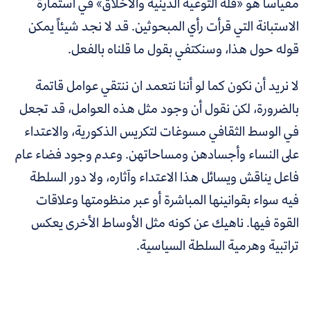
مقياسا هو «قلة التوعية الدينية والأخلاق» في استمارة
الاستبانة التي قرأت رأي المبحوثين. قد لا نجد شيئاً يمكن
قوله حول هذا، وسنكتفي بقول ما قلناه بالفعل.
لا نريد أن نكون كما لو أننا نتعمد ان ننتقي عوامل قاتمة
بالضرورة، لكن نقول أن وجود مثل هذه العوامل، قد تجعل
في الوسط الثقافي مسوغات لتكريس الذكورية، والاعتداء
على النساء وأجسادهن ومساحاتهن. وعدم وجود فضاء عام
فاعل يناقش ويسائل هذا الاعتداء وآثاره، ولا دور السلطة
فيه سواء بقوانينها المباشرة أو عبر منظومتها وعلاقات
القوة فيها. ناهيك عن كونه مثل الأوساط الأخرى يعكس
تراتبية وهرمية السلطة السياسية.