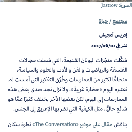
ورة: Jastrow
مجتمع
/
حياة
إدريس أمجيش
نشر في
2017/06/10
شكَّلت منجَزات اليونان القديمة، التي شملت مجالات
الفلسفة والرياضيات والفن والأدب والعلوم والسياسة،
منطلقًا لكثير من الممارسات وطُرُق التفكير التي أسست لما
نعتبره اليوم «حضارة غربية». و
لا نزال نجد صدى بعض هذه
الممارسات إلى اليوم، لكن بعضها الآخر يختلف كثيرًا عمَّا هو
شائع حاليًّا، مثل الكيفية التي نظر بها الإغريق إلى الجنس.
يناقش
مقال على موقع «The Conversation»
نظرة سكان