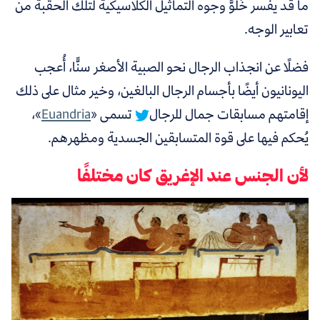
ما قد يفسر خُلُوَّ وجوه التماثيل الكلاسيكية لتلك الحقبة من
تعابير الوجه.
فضلًا عن انجذاب الرجال نحو الصبية الأصغر سنًّا،
أُعجب
اليونانيون أيضًا بأجسام الرجال البالغين، وخير مثال على ذلك
إقامتهم مسابقات جمال للرجال
تسمى «
Euandria
»،
يُحكم فيها على قوة المتسابقين الجسدية ومظهرهم.
لأن الجنس عند الإغريق كان مختلفًا