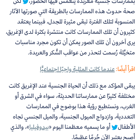
بممارسات جنسية معربدة ينغمس فيها الحضور،
لكن
صحة حدوث هذه الممارسات بالطريقة التي صورتها الآثار
المنسوبة لتلك الفترة تبقى مثيرة للجدل، فبينما يعتقد
كثيرون أن تلك الممارسات كانت منتشرة بكثرة لدى الإغريق،
يرى آخرون أن تلك الصور يمكن أن تكون مجرد مناسبات
متخيَّلة رُسمت لتحذر من عواقب السُّكر والعربدة.
اقرأ أيضًا:
عندما كانت المثلية واجبًا اجتماعيًّا
يبقى المؤكد مع ذلك أن الحياة الجنسية عند الإغريق كانت
مختلفة كثيرًا عن ممارساتنا الحديثة،
سواء في الشرق أو
الغرب،
ونستطيع رؤية هذا بوضوح في الممارسات
التعددية، وازدواج الميول الجنسية، والميل الجنسي تجاه
الأطفال
أو ما يسميه معظمنا اليوم «
بيدوفيليا
»، والذي
أصبح يعتبر الآن جُرمًا عظيمًا.