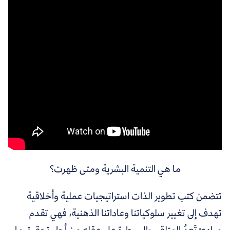
ما هي التنمية البشرية ومتى ظهرت؟
تتضمن كتب تطوير الذات استراتيجيات عملية وأخلاقية
تهدف إلى تغيير سلوكياتنا وعاداتنا الذهنية، فهي تقدم
مبادئ تَعِدُ المتلقي بالسيطرة على عقله من أجل تحقيق ما