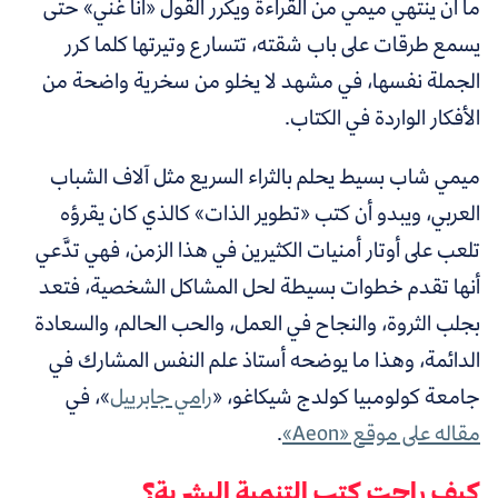
ما أن ينتهي ميمي من القراءة ويكرر القول «أنا غني» حتى
يسمع طرقات على باب شقته، تتسارع وتيرتها كلما كرر
الجملة نفسها، في مشهد لا يخلو من سخرية واضحة من
الأفكار الواردة في الكتاب.
ميمي شاب بسيط يحلم بالثراء السريع مثل آلاف الشباب
العربي، ويبدو أن كتب «تطوير الذات» كالذي كان يقرؤه
تلعب على أوتار أمنيات الكثيرين في هذا الزمن، فهي تدَّعي
أنها تقدم خطوات بسيطة لحل المشاكل الشخصية، فتعد
بجلب الثروة، والنجاح في العمل، والحب الحالم، والسعادة
الدائمة، وهذا ما يوضحه
أستاذ علم النفس المشارك في
جامعة كولومبيا كولدج شيكاغو،
«
رامي جابرييل
»،
في
مقاله على موقع «Aeon»
.
كيف راجت كتب التنمية البشرية؟