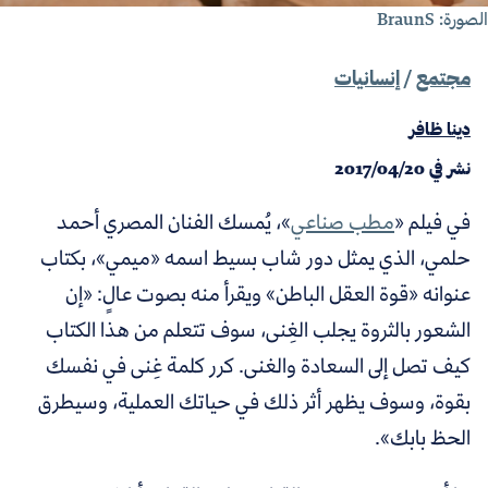
لصورة:
BraunS
مجتمع
/
إنسانيات
دينا ظافر
نشر في
2017/04/20
في فيلم «
مطب صناعي
»، يُمسك الفنان المصري أحمد
حلمي، الذي يمثل دور شاب بسيط اسمه «ميمي»، بكتاب
عنوانه «قوة العقل الباطن» ويقرأ منه بصوت عالٍ: «إن
الشعور بالثروة يجلب الغِنى، سوف تتعلم من هذا الكتاب
كيف
تصل إلى السعادة والغنى. كرر كلمة غِنى في نفسك
بقوة، وسوف يظهر أثر ذلك في حياتك العملية، وسيطرق
الحظ بابك
».