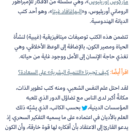
ماركوس أوريليوس
»، وهي سلسلة من الأفكار للإمبراطور
الروماني أوريليوس، و«
البهاغافاد غيتا
»، وهو
أحد كتب
الديانة الهندوسية.
تتضمن هذه الكتب توصيفات ميتافيزيقية (غيبية) لنشأة
الحياة ومصير الكون، بالإضافة إلى الوعظ الأخلاقي، وهي
تغذي حاجة الإنسان إلى الأمل ووجود غاية من حياته.
اقرأ أيضًا:
كيف تجبرنا «التنمية البشرية» على السعادة؟
لقد احتل علم النفس الشعبي، ومنه كتب تطوير الذات،
مكانةً أكبر لدى الناس مع تضاؤل الدور الذي تلعبه
المؤسسات الدينية،
بحسب
الكاتب، الذي يشبِّه ذلك
العلم بالأديان في اعتماده على ما يسميه التفكير السحري،
إذ
يدعو القارئ إلى الاعتقاد بأن أفكاره لها قوة خارقة، وأن الكون