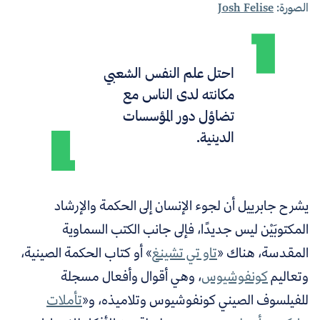
الصورة:
Josh Felise
احتل علم النفس الشعبي
مكانته لدى الناس مع
تضاؤل دور المؤسسات
الدينية.
يشرح جابرييل
أن لجوء الإنسان إلى الحكمة والإرشاد
المكتوبَيْن ليس جديدًا، فإلى جانب الكتب السماوية
المقدسة، هناك «
تاو تي تشينغ
» أو كتاب الحكمة الصينية،
وتعاليم
كونفوشيوس
، وهي أقوال وأفعال مسجلة
للفيلسوف الصيني كونفوشيوس وتلاميذه، و«
تأملات