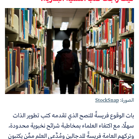
الصورة:
StockSnap
بات الوقوع فريسةً للنصح الذي تقدمه كتب تطوير الذات
سهلًا، مع اكتفاء العلماء بمخاطبة شرائح نخبوية محدودة،
وتركهم العامة فريسةً للدجالين ومُدَّعي العلم ممَّن يكتبون