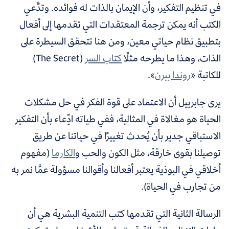
في تنظيم التفكير، وأن الإيمان بالذات له فوائده. وتدَّعي
الكتب أنه يمكن ترجمة المعتقدات التي تقدمها إلى أفعال
بتطبيق نظام حياتي معين، ومن هنا تتحقق السيطرة على
الذات، وهذا ما يطرحه
مثلًا
كتاب السر
(The Secret)
للكاتبة «
روندا بيرن
».
يرى جابرييل أن الاعتماد على قوة الفكر في حل مشكلات
الحياة هو مغالاة في المثالية، ففي طياته ادِّعاء بأن التفكير
الاستباقي جدير بأن يُحدث تغييرًا في حياتنا عن طريق
توصيلنا بقوى خارقة، مثل الكون والحب و
الكارما
(مفهوم
أخلاقي في البوذية يعتبر أفعالنا وأقوالنا مسؤولة عمَّا نمر به
من تجارب في الحياة).
الرسالة الثانية التي تقدمها كتب التنمية البشرية هي أن