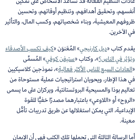
عادات التنظيم الفعالة قد تساعد الأشخاص على تمكين
أنفسهم، وتحقيق أهدافهم، وتنظيم أوقاتهم، وتحسين
ظروفهم المعيشية، وبناء شخصياتهم، وكسب المال، والتأثير
في الآخرين.
يقدم كتاب «
ديل كارنيجي
» المُعَنوَن «
كيف تكسب الأصدقاء
وتؤثر في الناس؟
»، وكتاب «
ستيفن كوفي
»
المُسمَّى
«
العادات السبع للناس الأكثر فعالية
»، نموذجين كلاسيكيين
في هذا الإطار، ويحويان استراتيجيات عملية مستوحاة من
تعاليم بوذا والمسيحية البروتستانتية، ويركزان على ما يسمى
«الروح» أو «اللاوعي» باعتبارهما مصدرًا خفيًّا للقوة
الإبداعية، التي يمكن استغلالها عن طريق تدريبات تأمُّل
معينة.
أما الرسالة الثالثة التي تحملها تلك الكتب فهي أن الإيمان