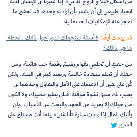
من أشكال «علاج الروح الذاتي»، إذا اعتبرنا أن الإنسان لديه
انحياز طبيعي إلى أن يشعر بأن إرادته وحدها قد تحقق ما
تعجز عنه الإمكانيات الجسمانية.
قد يهمك أيضًا:
5 أسئلة ستجعلك تدور حول ذاتك.. لحظة،
ما هي ذاتك؟
من حقكِ أن تحلمي بقوام رشيق وقصة حب هائمة، ومن
حقكَ أن تحلم بسعادة خالصة ورصيد كبير في البنك، ولكن
كُن على يقين أن الاعتماد على الأمل والتفاؤل وحدهما لن
يجلب لك سوى نشوة مؤقتة
، فـ
لن يتغير مصيرك ولا الكون
من حولك إلا بمزيد من الجهد والبحث عن الأسباب، ولن
يأتيك المال إذا رددت عبارة «أنا غني» بينما أنت مستلق على
السرير.