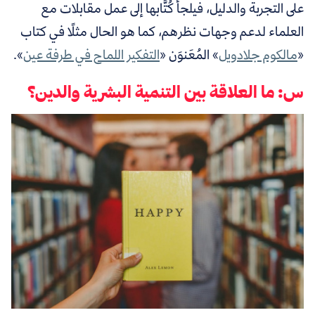
على التجربة والدليل، فيلجأ كُتَّابها إلى عمل مقابلات مع
العلماء لدعم وجهات نظرهم، كما هو الحال مثلًا في كتاب
«
مالكوم جلادويل
» المُعَنوَن «
التفكير اللماح في طرفة عين
».
س: ما العلاقة بين التنمية البشرية والدين؟