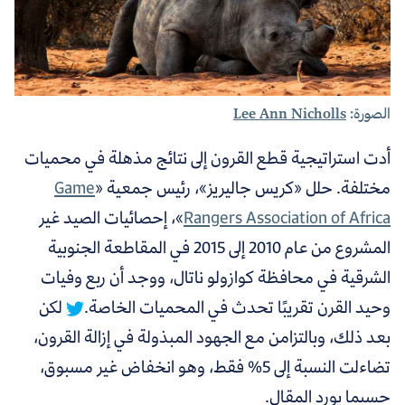
الصورة:
Lee Ann Nicholls
أدت استراتيجية قطع القرون إلى نتائج مذهلة في محميات
مختلفة. حلل
«
كريس
جاليريز
»
، رئيس جمعية
«
Game
Rangers Association of Africa
»
، إحصائيات الصيد غير
المشروع من عام 2010 إلى 2015 في المقاطعة الجنوبية
الشرقية في محافظة كوازولو ناتال،
ووجد أن ربع وفيات
وحيد القرن تقريبًا تحدث في المحميات الخاصة.
لكن
بعد ذلك، وبالتزامن مع الجهود المبذولة في إزالة القرون،
تضاءلت النسبة إلى 5% فقط، وهو انخفاض غير مسبوق،
حسبما يورد المقال.