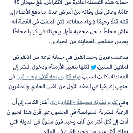
حماية هذه الفصيلة النادرة من الانقراض. بلغ سودان 45
عامًا، وعانى قبل وفاته من أمراض عدة، ما دفع الأطباء إلى
قتله قتلًا رحيمًا لإنهاء معاناته. لكن الملفت في القصة أنه
عاش محاطًا داخل محمية
«
أول بيجيتا
»
في كينيا محاطًا
بحرس مسلحين لحمايته من الصيادين.
ساعدت قرون وحيد القرن في حماية نوعه من الانقراض
لملايين السنين،
لكنها بتغيير الأزمنة، ودخول البشر إلى
المعادلة، كانت السبب
وراء قتل سبعة آلاف وحيد قرن
في
جنوب إفريقيا في العقد
الأول من القرن الحادي والعشرين.
وفي
تقرير نشرته صحيفة «الغارديان»
، أشار الكاتب إلى أن
الرغبة البشرية المتواصلة في الحصول على قرن هذا الحيوان
أدت إلى قتل أكثر من ألف وحيد قرن سنويًّا في الدولة التي
تملك أكثر عدد من وحيد القرن في العالم.