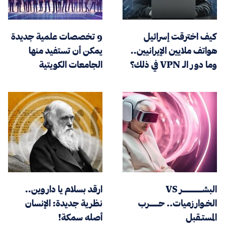
كيف اخترقت إسرائيل
9 تخصصات علمية جديدة
هواتف ملايين الإيرانيين..
يمكن أن تستفيد منها
وما دور الـ VPN في ذلك؟
الجامعات الكويتية
البشـــــــــــــر VS
ارقد بسلام يا داروين..
الخـوارزميات.. حــــــرب
نظرية جديدة: الإنسان
المستـقبل
أصله سمكة!