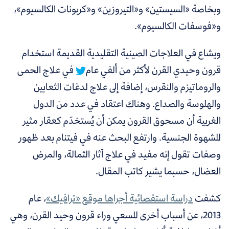
وبخاصة
«
السيستين
»
و
«
التيروزين
»
و«كربونات الكالسيوم
»
،
و
«
فوسفات الكالسيوم
»
.
ويشاع في العلاجات الصينية التقليدية القديمة استخدام
قرون وحيدي القرن لأكثر من ألفي عام
في علاج الحمى
والروماتيزم والنقرس، إضافة إلى علاج لدغات الثعابين
والهلوسة والصداع. وهناك اعتقاد في عدد من الدول
الغربية أن مسحوق القرون يمكن أن يُستخدَم كعقار مثير
للشهوة الجنسية. وارتفع البحث عنه في فيتنام بعد ظهور
وصفات تقول إنه مفيد في علاج آثار الثمالة، والمرض
العضال، حسبما يشير كاتب المقال.
كشفت
دراسة استقصائية أجراها موقع
«
ترافيك
»
،
عام
2013
، عن أسباب أخرى للسعي وراء قرون وحيد القرن، وهي