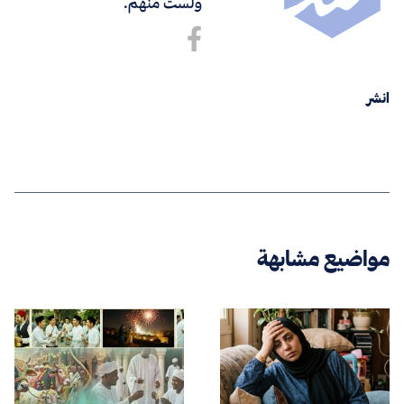
ولست منهم.
انشر
مواضيع مشابهة