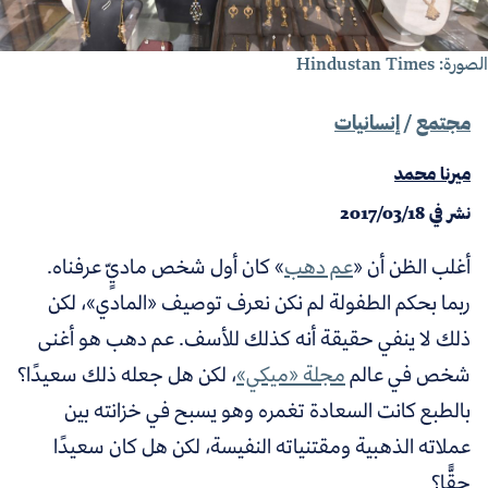
رة: Hindustan Times
مجتمع
/
إنسانيات
ميرنا محمد
نشر في
2017/03/18
أغلب الظن أن «
عم دهب
» كان أول شخص ماديٍّ عرفناه.
ربما بحكم الطفولة لم نكن نعرف توصيف «المادي»، لكن
ذلك لا ينفي حقيقة أنه كذلك للأسف. عم دهب هو أغنى
شخص في عالم
مجلة «ميكي»
، لكن هل جعله ذلك سعيدًا؟
بالطبع كانت السعادة تغمره وهو يسبح في خزانته بين
عملاته الذهبية ومقتنياته النفيسة، لكن هل كان سعيدًا
حقًّا؟