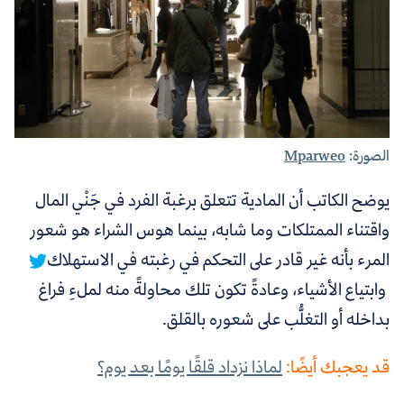
الصورة:
Mparweo
يوضح الكاتب أن
المادية تتعلق برغبة الفرد في جَنْي المال
واقتناء الممتلكات وما شابه، بينما هوس الشراء هو شعور
المرء بأنه غير قادر على التحكم في رغبته في الاستهلاك
وابتياع الأشياء
، وعادةً تكون تلك محاولةً منه لملءِ فراغ
بداخله أو التغلُّب على شعوره بالقلق.
قد يعجبك أيضًا:
لماذا نزداد قلقًا يومًا بعد يوم؟