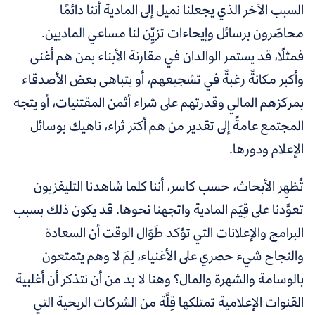
السبب الآخر الذي يجعلنا نميل إلى المادية أننا دائمًا
محاصَرون برسائل وإيحاءات تزيِّن لنا مساعي الماديين.
فمثلًا، قد يستمر الوالدان في مقارنة الأبناء بمن هم أغنى
وأكبر مكانةً رغبةً في تشجيعهم، أو يتباهى بعض الأصدقاء
بمركزهم المالي وقدرتهم على شراء أثمن المقتنيات، أو يتجه
المجتمع عامةً إلى تقدير من هم أكتر ثراء، ناهيك بوسائل
الإعلام ودورها.
تُظهِر الأبحاث، حسب كاسر، أننا كلما شاهدنا التليفزيون
تعوَّدنا على قِيَم المادية واتجهنا نحوها. قد يكون ذلك بسبب
البرامج والإعلانات التي تؤكد طَوَال الوقت أن السعادة
والنجاح شيء حصري على الأغنياء، لِمَ لا وهم يتمتعون
بالوسامة والشهرة والمال؟ وهنا لا بد من أن نتذكر أن أغلبية
القنوات الإعلامية تمتلكها قِلَّة من الشركات الربحية التي