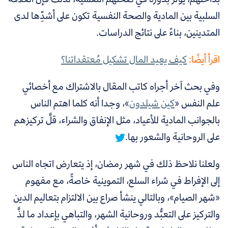
السلبية بين المادية والصحة النفسية تكون على أشدِّها لدى
المتدينين
، بناءً على نتائج الدراسات.
اقرأ أيضًا:
كيف يعيد المال تشكيل مُعتقداتنا؟
وفي بحث آخر أجراه كاتب المقال بالاشتراك مع أخصائي
علم النفس «
كين شيلدون
»، وجدا أنه
كلما اهتم الناس
بالجوانب المادية للأعياد، مثل الإنفاق والشراء، قلَّ تركيزهم
على الروحانية والشعور بها.
ولعلنا نلاحظ ذلك في شهر رمضان، إذ يتعارض اتجاه الناس
إلى الإفراط في شراء السلع، التموينية خاصةً، مع مفهوم
«شهر الصيام»، وبالتالي ينشأ صراع بين الالتزام بتعاليم الدين
والتركيز على التعبُّد وروحانية الشهر، والتباهي بإعداد ما لذَّ