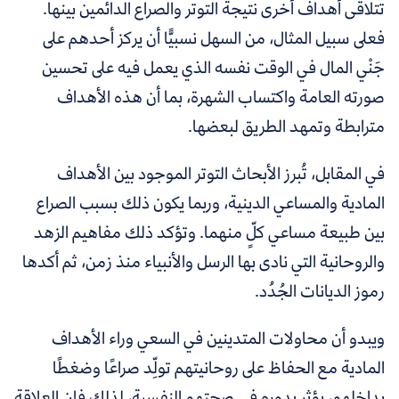
تتلاقى أهداف أخرى نتيجة التوتر والصراع الدائمين بينها.
فعلى سبيل المثال، من السهل نسبيًّا أن يركز أحدهم على
جَنْي المال في الوقت نفسه الذي يعمل فيه على تحسين
صورته العامة واكتساب الشهرة، بما أن هذه الأهداف
مترابطة وتمهد الطريق لبعضها.
في المقابل، تُبرز الأبحاث التوتر الموجود بين الأهداف
المادية والمساعي الدينية، وربما يكون ذلك بسبب الصراع
بين طبيعة مساعي كلٍّ منهما. وتؤكد ذلك مفاهيم الزهد
والروحانية التي نادى بها الرسل والأنبياء منذ زمن، ثم أكدها
رموز الديانات الجُدُد.
ويبدو أن محاولات المتدينين في السعي وراء الأهداف
المادية مع الحفاظ على روحانيتهم تولِّد صراعًا وضغطًا
بداخلهم، يؤثر بدوره في صحتهم النفسية، لذلك فإن
العلاقة