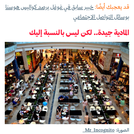
قد يعجبك أيضًا:
خبير سابق في غوغل يرصد كواليس هوسنا
بوسائل التواصل الاجتماعي
المادية جيدة.. لكن ليس بالنسبة إليك
الصورة:
Mr_Incognito_