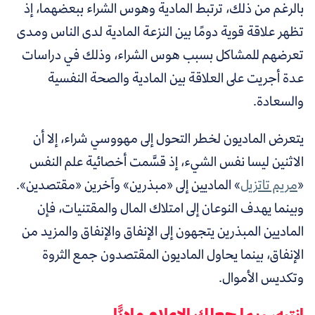
بالرغم من ذلك، ترتبط المادية وهوس الشراء ببعضهما، إذ
تظهر علاقة قوية دومًا بين النزعة المادية لدى الناس ومدى
تعرضهم للمشاكل بسبب هوس الشراء، وذلك في دراسات
عدة أجريت على العلاقة بين المادية والصحة النفسية
والسعادة.
يتعرض الماديون لخطر التحول إلى مهووسي شراء، إلا أن
الاثنين ليسا نفس الشيء، إذ قسَّمت أخصائية علم النفس
«
مريم تاتزيل
» الماديين إلى «مبذرين» وآخرين «مقتصدين».
وبينما يهدف النوعان إلى امتلاك المال والمقتنيات، فإن
الماديين المبذرين يتجهون إلى الإنفاق والإنفاق والمزيد من
الإنفاق، بينما يحاول الماديون المقتصدون جمع الثروة
وتكديس الأموال.
انتبه، ربما جعلك الإعلام ماديًّا