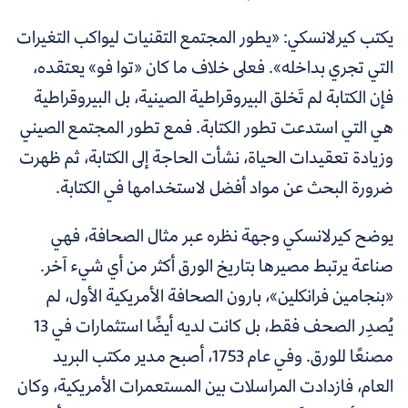
يكتب كيرلانسكي:
«
يطور المجتمع التقنيات ليواكب التغيرات
التي تجري بداخله
»
. فعلى خلاف ما كان
«
توا فو
»
يعتقده،
فإن الكتابة لم تَخلق البيروقراطية الصينية، بل البيروقراطية
هي التي استدعت تطور الكتابة. فمع تطور المجتمع الصيني
وزيادة تعقيدات الحياة، نشأت الحاجة إلى الكتابة، ثم ظهرت
ضرورة البحث عن مواد أفضل لاستخدامها في الكتابة.
يوضح كيرلانسكي وجهة نظره عبر مثال الصحافة، فهي
صناعة يرتبط مصيرها بتاريخ الورق أكثر من أي شيء آخر.
«بنجامين فرانكلين»، بارون الصحافة الأمريكية الأول، لم
يُصدِر الصحف فقط، بل كانت لديه أيضًا استثمارات في 13
مصنعًا للورق. وفي عام 1753، أصبح مدير مكتب البريد
العام، فازدادت المراسلات بين المستعمرات الأمريكية، وكان