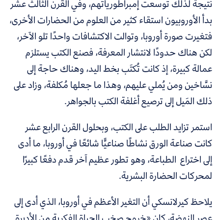
نتيجةً لذلك توسعت إمبراطورياتهم، وفي القرن الثالث عشر
بدأ الأوروبيون استقاء كثير من العلوم من الحضارات الأخرى،
فتغيرت صورة أوروبا، وتوالت الاكتشافات واحدًا تلو الآخر،
لكن هناك حدودًا لانتشار المعرفة، فصنع الكتب يستلزم
عمالة كبيرة، إذ كانت تُكتَب بخط اليد، وهناك حاجة إلى
نسَّاخين ومن يُملي عليهم، وهذا ما جعلها مُكلفة، وزاد على
ذلك المَيل إلى ترصيع أغلفة الكتب بالجواهر.
استمر تزايد الطلب على الكتب، وبحلول القرن الرابع عشر
كانت صناعة الورق نشاطًا صناعيًّا شائعًا في أوروبا، ما أدى
إلى اختراع الطباعة، وهو تطور عظيم آخر قدم دفعًا كبيرًا
لمحركات الحضارة البشرية.
يلاحظ كيرلانسكي أن التغير الأعظم في أوروبا، الذي أدى إلى
عصر النهضة، كان
«
خروج صخب الحياة الفكرية من الأديرة