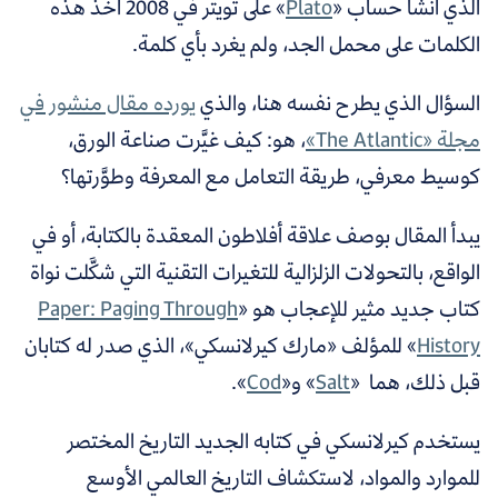
الذي أنشأ حساب
«
Plato
»
على تويتر في 2008 أخذ هذه
الكلمات على محمل الجد، ولم يغرد بأي كلمة.
السؤال الذي يطرح نفسه هنا، والذي
يورده مقال منشور في
مجلة «The Atlantic»
، هو: كيف غيَّرت صناعة الورق،
كوسيط معرفي، طريقة التعامل مع المعرفة وطوَّرتها؟
يبدأ المقال بوصف علاقة أفلاطون المعقدة بالكتابة، أو في
الواقع، بالتحولات الزلزالية للتغيرات التقنية التي شكَّلت نواة
كتاب جديد مثير للإعجاب
هو «
Paper: Paging Through
History
» للمؤلف
«
مارك كيرلانسكي
»،
الذي صدر له كتابان
قبل ذلك، هما
«
Salt
» و
«
Cod
».
يستخدم كيرلانسكي في كتابه الجديد التاريخ المختصر
للموارد والمواد، لاستكشاف التاريخ العالمي الأوسع