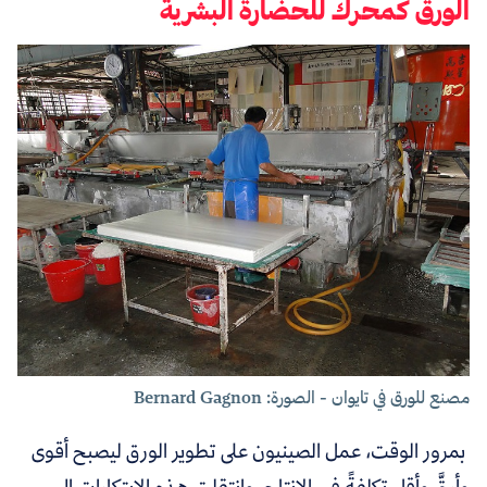
الورق كمحرك للحضارة البشرية
مصنع للورق في تايوان - الصورة: Bernard Gagnon
بمرور الوقت، عمل الصينيون على تطوير الورق ليصبح أقوى
وأرقَّ وأقل تكلفةً في الإنتاج. وانتقلت هذه الابتكارات إلى