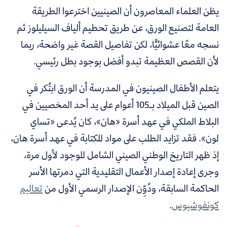
يظن العلماء المعاصرون أن الصينيين اخترعوا الطريقة
العامة لتصنيع الورق، عن طريق تحطيم ألياف السيليلوز ثم
نسجه معًا عشوائيًّا، لكن تفاصيل القصة غير واضحة، ربما
لأن القصص العظيمة تبدو أفضل بوجود بطل رئيسي.
يتعلم الأطفال الصينيون في المدرسة أن الورق ابتُكر في
الصين قبل الميلاد بـ105 أعوام على يد أحد المخصيين في
البلاط الملكي في عهد أسرة
«
هان
»،
كان يُدعى
«
تساي
لون
».
فقد تزايد الطلب على مواد للكتابة في عهد أسرة هان،
إذ ظهر التاريخ الوطني الصيني الشامل للوجود لأول مرة،
وجرى إعادة إصدار الأعمال التقليدية التي دمرتها الأسر
الحاكمة السابقة، ودُوِّن الإصدار الرسمي الأول من
تعاليم
كونفوشيوس
.