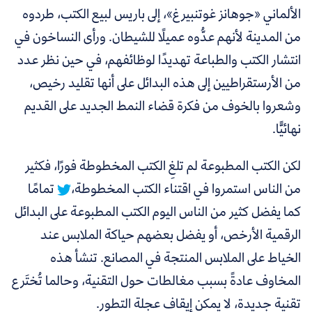
الألماني
«
جوهانز غوتنبيرغ
»،
إلى باريس لبيع الكتب، طردوه
من المدينة لأنهم عدُّوه عميلًا للشيطان. ورأى النساخون في
انتشار الكتب والطباعة تهديدًا لوظائفهم، في حين نظر عدد
من الأرستقراطيين إلى هذه البدائل على أنها تقليد رخيص،
وشعروا بالخوف من فكرة قضاء النمط الجديد على القديم
نهائيًّا.
لكن
الكتب المطبوعة لم تلغِ الكتب المخطوطة فورًا، فكثير
من الناس استمروا في اقتناء الكتب المخطوطة،
تمامًا
كما يفضل كثير من الناس اليوم الكتب المطبوعة على البدائل
الرقمية الأرخص، أو يفضل بعضهم حياكة الملابس عند
الخياط على الملابس المنتجة في المصانع. تنشأ هذه
المخاوف عادةً بسبب مغالطات حول التقنية، وحالما تُختَرع
تقنية جديدة، لا يمكن إيقاف عجلة التطور.