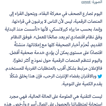
الصورة:
coyot
اليوم تصارع الصحف في معركة البقاء، ويتحول القراء إلى
المنصات الرقمية، ليس لأن الناس لا يرغبون في قراءتها،
وإنما، بحسب ما يراه كيرلانسكي، لأنها
«
تأسست منذ البداية
وفق نظام اقتصادي لم يعد صالحًا للعمل
»
. فوفق النظام
القديم، تُحزَم أخبار الصحيفة كلها مع إعلاناتها، منشئةً
اقتصادًا على مستوى يمكن أن يؤدي خدمة صحفية أفضل.
واليوم
تنتظم المنصات الرقمية حول نموذج أكثر تطورًا،
فالإعلان مرتبط بشكل أقرب بالمتطلبات الفردية للمستخدم.
وبالاقتران بفضاء الإنترنت الرحب، فإن هذا يخلق شكلًا
يقدم الكمية على النوعية.
ليست التقنية هي الملومة على الحالة الحالية، فهي مجرد
استجابة لمتطلباتنا بالحصول على اتصال أسرع وأرخص. هذه