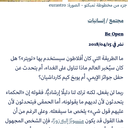
زء من مخطوطة تمبكتو - الصورة:
eurastro
مجتمع
/
إنسانيات
Be Open
نشر في
2018/04/15
ما الطريقة التي كان أفلاطون سيستخدم بها «تويتر»؟ هل
كان سيُخبر العالم ماذا تناول على الغداء، أم يتحدث عن
حفل جوائز الإيمي،
أم يوبخ كيم كارداشيان؟
ربما لن يفعل، لكنه ترك لنا دليلًا إرشاديًّا، فقوله إن
«
الحكماء
يتحدثون لأن لديهم ما يقولونه، أما الحمقى فيتحدثون لأن
عليهم قول شيء
»
يلخص ما سيفعله. وعلى الرغم من أن
هذا القول قد يكون
منسوبًا إليه زورًا
، فإن الشخص المجهول