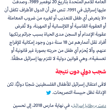
العامة للأمم المتحدة بتاريخ 20 نوفمبر 1989، وصدقت
عليها إسرائيل في 1991، تنص على أن الدول الأطراف تكفل أن
«لا يتعرض أي طفل للتعذيب أو لغيره من ضروب المعاملة
أو العقوبة القاسية أو اللاإنسانية أو المهينة، ولا تُفرض
عقوبة الإعدام أو السجن مدى الحياة بسبب جرائم يرتكبها
أفراد تقل أعمارهم عن 18 سنة دون وجود إمكانية للإفراج
عنهم، وألا يُحرَم أي طفل من حريته بصورة غير قانونية أو
تعسفية»، وهي قوانين دولية لا تلتزم بها إسرائيل مطلقًا.
شجب دولي دون نتيجة
لاقى اعتقال إسرائيل للأطفال الفلسطينين شجبًا دوليًّا، لكن
الإدانة تظل حبيسة التصريحات.
، في نهاية مارس 2018، إلى تحسين
دعت بريطانيا إسرائيل