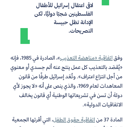
لاقى اعتقال إسرائيل للأطفال
الفلسطينين شجبًا دوليًّا، لكن
الإدانة تظل حبيسة
التصريحات.
وفق
اتفاقية «مناهضة التعذيب
»، الصادرة في 1985، فإنه
«يُقصَد بالتعذيب كل عمل ينتج عنه ألم جسدي أو معنوي
من أجل انتزاع اعتراف». وتُعَد إسرائيل طرفًا من قانون
المعاهدات لعام 1969، والذي ينص على أنه «لا يجوز لأي
دولة أن تسن في تشريعاتها الوطنية أي قانون يخالف
الاتفاقيات الدولية».
المادة 37 من
اتفاقية حقوق الطفل
، التي أقرتها الجمعية