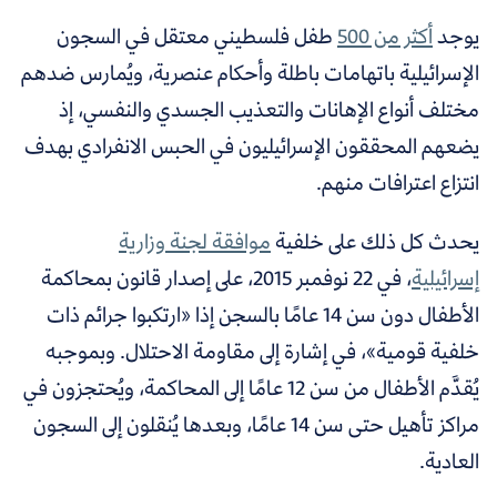
يوجد
أكثر من 500
طفل فلسطيني معتقل في السجون
الإسرائيلية
باتهامات باطلة وأحكام عنصرية، ويُمارس ضدهم
مختلف أنواع الإهانات والتعذيب الجسدي والنفسي، إذ
يضعهم المحققون الإسرائيليون في الحبس الانفرادي بهدف
انتزاع اعترافات منهم.
يحدث كل ذلك على خلفية
موافقة لجنة وزارية
إسرائيلية
،
في 22 نوفمبر 2015، على إصدار قانون بمحاكمة
الأطفال دون سن 14 عامًا بالسجن إذا «ارتكبوا جرائم ذات
خلفية قومية»، في إشارة إلى مقاومة الاحتلال. وبموجبه
يُقدَّم الأطفال من سن 12 عامًا إلى المحاكمة، ويُحتجزون في
مراكز تأهيل حتى سن 14 عامًا، وبعدها يُنقلون إلى السجون
العادية.