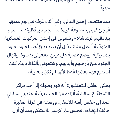
جديدًا.
بعد منتصف إحدى الليالي، وفي أثناء غرقه في نوم عميق،
فوجئ كريم بمجموعة كبيرة من الجنود يوقظونه من النوم
ببنادقهم الرشاشة: «وضعوني في إحدى المركبات العسكرية
المتوقفة أسفل منزلنا، قبل أن يقيد يديَّ أحد الجنود بقيود
بلاستيكية، ويضع عصابة على عينيَّ.
دفعوني بقسوة، وانهال
الجنود عليَّ بأرجلهم وأيديهم، وشتموني بألفاظ نابية. كنت
أستطع فهم بعضها فقط لأنها لم تكن بالعربية».
يحكي الطفل لـ«منشور» أنه فور وصوله إلى أحد مراكز
الشرطة الإسرائيلية،
أ
نزلوه من الجيب برفقة جندي إسرائيلي
عمد إلى خفض رأسه للأسفل، ووضعه في غرفة صغيرة
خافتة الإضاءة، فجلس على كرسيٍ بلاستيكي بعد أن أزال