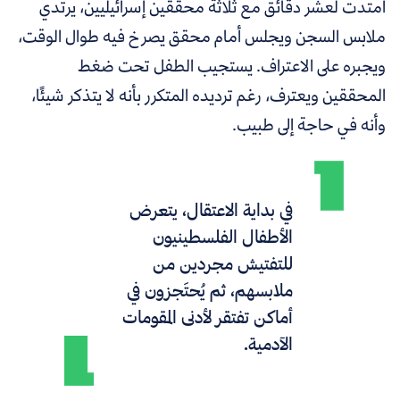
امتدت لعشر دقائق مع ثلاثة محققين إسرائيليين، يرتدي
ملابس السجن ويجلس أمام محقق يصرخ فيه طوال الوقت،
ويجبره على الاعتراف. يستجيب الطفل تحت ضغط
المحققين ويعترف، رغم ترديده المتكرر بأنه لا يتذكر شيئًا،
وأنه في حاجة إلى طبيب.
في بداية الاعتقال، يتعرض
الأطفال الفلسطينيون
للتفتيش مجردين من
ملابسهم، ثم يُحتَجزون في
أماكن تفتقر لأدنى المقومات
الآدمية.