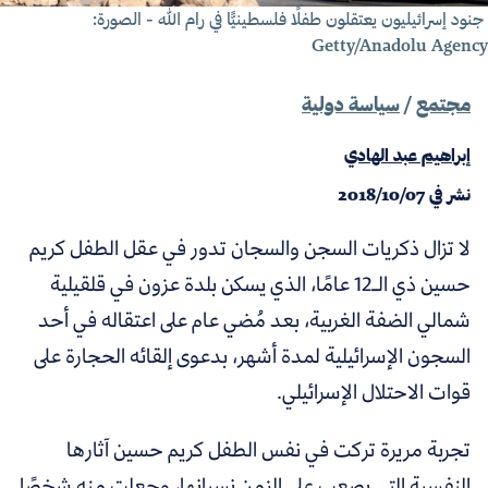
ود إسرائيليون يعتقلون طفلًا فلسطينيًّا في رام الله - الصورة:
Getty/Anadolu Agenc
مجتمع
/
سياسة دولية
إبراهيم عبد الهادي
نشر في
2018/10/07
لا تزال ذكريات السجن والسجان تدور في عقل الطفل كريم
حسين ذي الـ12 عامًا، الذي يسكن بلدة عزون في قلقيلية
شمالي الضفة الغربية، بعد مُضي عام على اعتقاله في أحد
السجون الإسرائيلية لمدة أشهر، بدعوى إلقائه الحجارة على
قوات الاحتلال الإسرائيلي.
تجربة مريرة تركت في نفس الطفل كريم حسين آثارها
النفسية التي يصعب على الزمن نسيانها، وجعلت منه شخصًا