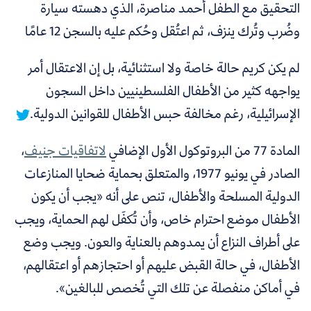
التحقيق مع الطفل أحمد مناصرة، الذي دهسته سيارة
وضُرب وتُرك ينزف، ثم اعتُقل وحُكم عليه بالسجن 12 عامًا
لم يكن كريم حالة خاصة ولا استثنائية، بل
إن
الاعتقال أمر
يواجهه كثير من الأطفال الفلسطينيين داخل السجون
الإسرائيلية، رغم مخالفة حبس الأطفال للقوانين الدولية.
المادة 77 من البروتوكول الأول الإضافي
لاتفاقيات جنيف
،
الصادر في يونيو 1977، والمتعلق بحماية ضحايا المنازعات
الدولية المسلحة والأطفال، تنص على أنه «يجب أن يكون
الأطفال موضع احترام خاص، وأن تُكفَل لهم الحماية، ويجب
على أطراف النزاع أن يمدوهم بالعناية والعون. ويجب وضع
الأطفال، في حالة القبض عليهم أو احتجازهم أو اعتقالهم،
في أماكن منفصلة عن تلك التي تُخصص للبالغين».