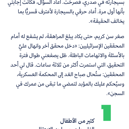
بسيجارته في صدري، فصرخت. أعاد السؤال، فكانت إجابتي
بأنها أول مرة. أعاد حرقي بالسيجارة لأعترف قسريًّا بما
يخالف الحقيقة».
صغر سن كريم، حتى يكاد يبلغ المراهقة، لم يشفع له أمام
المحققين الإسرائيليين: «دخل محقق آخر وانهال عليَّ
بالأسئلة والاتهامات الباطلة. ظل يصفعني طوال فترة
التحقيق، التي استمرت أكثر من ثلاثة ساعات. قال لي أحد
المحققين: ستُحال صباح الغد إلى المحكمة العسكرية،
وسيُحكم عليك بالمؤبد لتمضي ما تبقى من عمرك في
السجن».
كثير من الأطفال