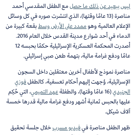
ليس ببعيد عن ذلك ما حصل
مع الطفل المقدسي أحمد
مناصرة (13 عامًا وقتها)، الذي انتشرت صوره في كل وسائل
الإعلام العالمية وهو
ممدد على الأرض وسط
بقعة كبيرة من
الدماء في أحد شوارع مدينة القدس خلال العام 2016.
أصدرت المحكمة العسكرية الإسرائيلية حكمًا بحبسه 12
عامًا ودفع غرامة مالية، بتهمة طعن صبي إسرائيلي.
مناصرة نموذج لأطفال آخرين معتقلين داخل السجون
الإسرائيلية، وُجهت إليهم أحكام تعسفية، كالطفل
فوزي
الجنيدي
(16 عامًا وقتها)، والطفلة
عهد التميمي
،
التي حُكِم
عليها بالحبس ثمانية أشهر ودفع غرامة مالية قدرها خمسة
آلاف شيكل.
ظهر الطفل مناصرة في
فيديو مسرب
خلال جلسة تحقيق