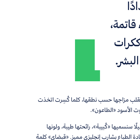
دًا
قاتمة،
 ككرات
لبشر.
، يتقلب مزاجها حسب نطقها، كلما كُسِرت اتخذت
وت الأسود «الطاعون».
ا سنسميها «كُبيبة»، رائحتها طيبة، ولونها
 حادة الطباع بشارب إنجليزي مميز. «قبضاي» كلمة