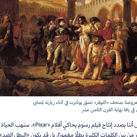
وضة بمتحف «اللوفر» تصوِّر بونابرت في أثناء زيارته لمصابي
في يافا نهاية القرن الثامن عشر
لنفترض أننا بصدد إنتاج فيلم رس
من بين الكلمات الكثيرة بطلًا مغمورًا، بل قد يكون «البطل الضد»