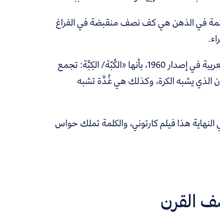
لمة في الذهن هي كف نصف منقبضة في الفراغ
ء.
هذه الصورة تقترب من المعنى قليلًا، لكنها ككلمة يصفها مجمع اللغة العربية في إصدار 1960، بأنها «الكُبّة/ الكِبَّة: تجمع
 الذي يشبه الكرة، وكذلك هي غُدَّة تشبه
 النهاية هذا فيلم كارتوني، والكلمة تملك حواس
صف القرن