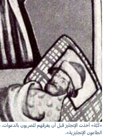
«كُبَّة» أخذت الإنجليز قبل أن يغرقهم المصريون بالدعوات،
الطاعون الإنجليزية».