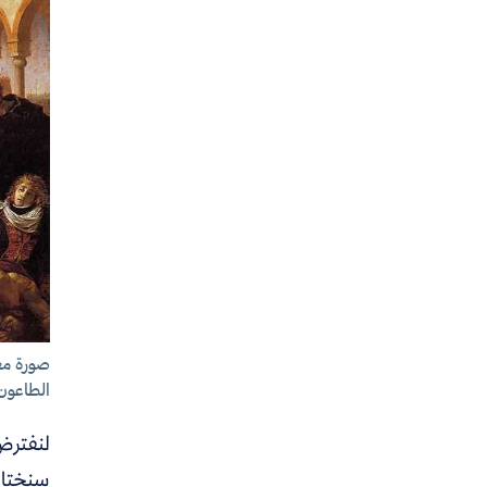
صورة معر
الطاعون 
سنختار 