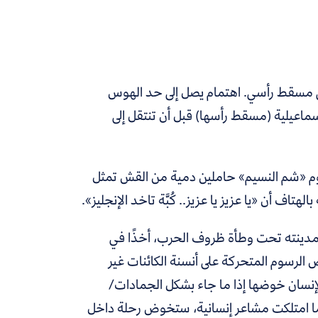
إلى مسقط رأسي. اهتمام يصل إلى حد الهوس
إسماعيلية (مسقط رأسها) قبل أن تنتقل إلى
يوم «شم النسيم» حاملين دمية من القش تمثل
هتاف أن «يا عزيز يا عزيز.. كُبَّة تاخد الإنجليز».
مواطن هُجِّر قسريًّا عن مدينته تحت وطأة ظروف الحرب، أخذًا في
 الرسوم المتحركة على أنسنة الكائنات غير
لإنسان خوضها إذا ما جاء بشكل الجمادات/
ا ما امتلكت مشاعر إنسانية، ستخوض رحلة داخل