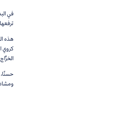
في البد
ترفعها
كروي ال
الخرَّا
حسنًا، 
ومشاعر