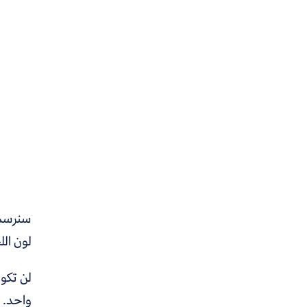
سنرسم «
لون ال
لن تكون
واحد. ط