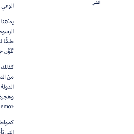
انشر
الوعي 
يمكننا 
الرسوم 
طبقًا ل
تَلَوُّن 
كذلك كا
من الم
الدولة 
وهجرة 
«Finding Nemo».
كمواطن
التي تأ