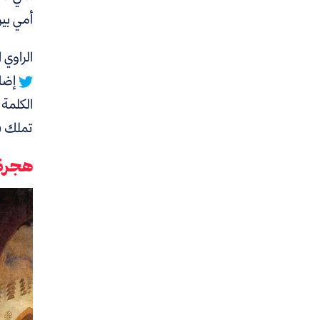
أمي بين
الراوي 
إضاف
الكلمة 
تملك في
هجرة 