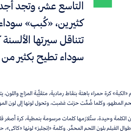
التاسع عشر، وتجد أجدا
كثيرين، «كُبب» سوداء 
تتناقل سيرتها الألسنة
سوداء تطيح بكثير من ا
الكبة» كرة حمراء باهتة بنقاط رمادية، متقلِّبة المزاج واللون
لحم المطهو، وكلما ضُمَّت حزنت غضبت، وتحول لونها إلى لون الم
 الكلمة وحيدة، ستُلازمها كلمات مرسومة بنمطية، كرة أصغر قليلً
وال الفيلم بلون اللحم المحمَّر. وكلمة «إنجليز» لونها «كاكي»،