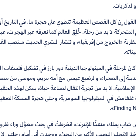
والذكريات.
القول إن كل القصص العظيمة تنطوي على هجرة ما، في التاريخ أو ا
المتحركة لا بد من رحلة. خُلِق العالم كما نعرفه عبر الهجرات، عبر
نظرية «الخروج من إفريقيا»، وانتشار البشري الحديث منتصب الق
جيناته.
ن للرحلة في الميثولوجيا الدينية دور بارز في تشكيل فلسفات الأدي
دينة إلى الصحراء، والرضيع عيسى مع أمه مريم، وموسى من مصر
الإسلامية. لا بد من تجربة انتقال لصناعة حياة، يمكن لهذه الحق
غلغامش في الميثولوجيا السومرية، وحتى هجرة السمكة الصغيرة ع
 شاب يملك منفذًا للإنترنت، انخرطتُ في بحث مطوَّل وراء ظروف
خذ الإنجليز النصيب الأكبر من البحث، ووجدت أني أمام رحلتين لا