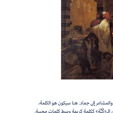
وم يحاكي أفلام «Pixar»، سنهب الحياة والمشاعر إلى جماد. هنا سيكون هو الكلمة،
، الـ«كُبًّة» ككلمة كريهة وسط كلمات محببة.