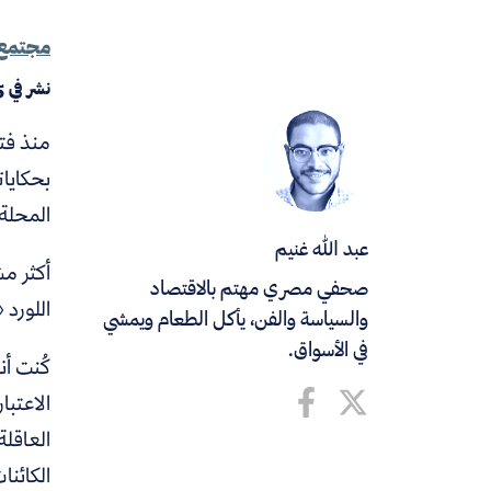
مجتمع
نشر في
5
منذ فت
بحكايات
المحلة ا
عبد الله غنيم
أكثر م
صحفي مصري مهتم بالاقتصاد
اللورد 
والسياسة والفن، يأكل الطعام ويمشي
في الأسواق.
الاعتبا
العاقلة
الكائنا