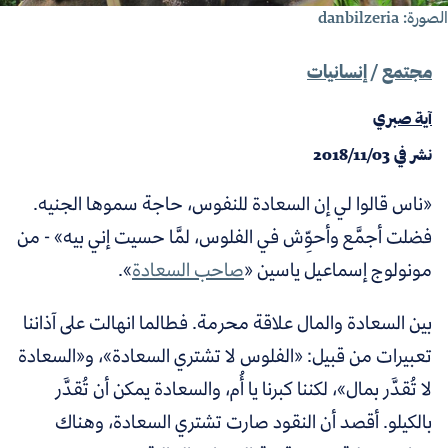
ورة: danbilzeria
مجتمع
/
إنسانيات
آية صبري
نشر في
2018/11/03
«ناس قالوا لي إن السعادة للنفوس، حاجة سموها الجنيه.
فضلت أجمَّع وأحوِّش في الفلوس، لمَّا حسيت إني بيه» - من
مونولوج إسماعيل ياسين «
صاحب السعادة
».
بين السعادة والمال علاقة محرمة. فطالما انهالت على آذاننا
تعبيرات من قبيل: «الفلوس لا تشتري السعادة»، و«السعادة
لا تُقدَّر بمال»، لكننا كبرنا يا أُم، والسعادة يمكن أن تُقدَّر
بالكيلو. أقصد أن النقود صارت تشتري السعادة، وهناك