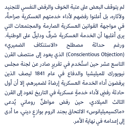
لم يتوقف البعض على عتبة الخوف والرفض النفسي للتجنيد
ولآثاره، بل أعلنوا رفضهم لأداء خدمتهم العسكرية صراحةً،
في مواجهة القوانين العسكرية الصارمة والمجتمعات التي
يرى أغلبها أن الخدمة العسكرية شرفٌ ودليلٌ على الوطنية.
ورغم حداثة مصطلح «الاستنكاف الضميري»
(Conscientious Objection) الذي يعود إلى منتصف القرن
التاسع عشر حين استُخدم في تقريرٍ صادر عن لجنة مجلس
نيويورك للميليشيا والدفاع في عام 1841 ليصف الذين
يرفضون أداء الخدمة العسكرية إرضاءً لضميرهم، إلا أن أول
حادثة رفضٍ لأداء خدمةٍ عسكرية في التاريخ تعود إلى القرن
الثالث الميلادي، حين رفض مواطنٌ روماني يُدعى
«ماكسيميليانوس» الالتحاق بجند الروم بوازعٍ ديني، ما أدى
إلى إعدامه في نهاية الأمر.