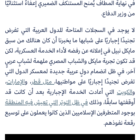
في نهاية المطاف يُمنح المستنكف الضميري إعفاءً استثنائيًا
من وزير الدفاع.
لا يوجد في السجلات المتاحة للدول العربية التي تفرض
تجنيدًا إجباريًا على شبابها ما يخبرنا أن كان هنالك من سبق
مايكل نبيل في إعلانه عن رفضه لأداء الخدمة العسكرية، لكن
قد تكون تجربة مايكل والشباب المصري ملهمة لشبابٍ عربيٍ
آخر، في ظل انضمام دولٍ عربية جديدة لمعسكر الدول التي
تفرض تجنيدًا إجباريًا على مواطنيها،
مثل قطر
، و
الإمارات
،
و
الكويت
التي أعادت الخدمة الإجبارية بعد أن كانت قد
أوقفتها سابقًا، وذلك
في ظل التوتر التي تعيش فيه المنطقة
بوجود المتطرفين الإسلاميين الذين كانوا يعملون على توسيع
رقعة نفوذهم.