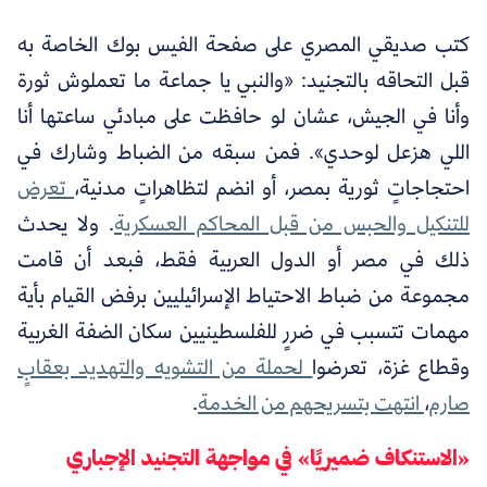
كتب صديقي المصري على صفحة الفيس بوك الخاصة به
قبل التحاقه بالتجنيد: «والنبي يا جماعة ما تعملوش ثورة
وأنا في الجيش، عشان لو حافظت على مبادئي ساعتها أنا
اللي هزعل لوحدي». فمن سبقه من الضباط وشارك في
احتجاجاتٍ ثورية بمصر، أو انضم لتظاهراتٍ مدنية،
تعرض
للتنكيل والحبس من قبل المحاكم العسكرية
. ولا يحدث
ذلك في مصر أو الدول العربية فقط، فبعد أن قامت
مجموعة من ضباط الاحتياط الإسرائيليين برفض القيام بأية
مهمات تتسبب في ضررٍ للفلسطينيين سكان الضفة الغربية
وقطاع غزة، تعرضوا
لحملة من التشويه والتهديد بعقابٍ
صارم
،
انتهت بتسريحهم من الخدمة
.
«الاستنكاف ضميريًا» في مواجهة التجنيد الإجباري