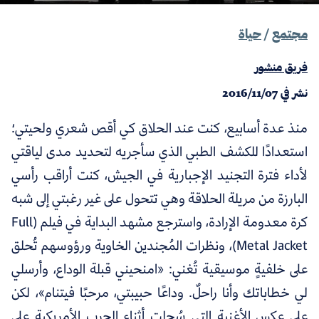
مجتمع
/
حياة
فريق منشور
نشر في
2016/11/07
منذ عدة أسابيع، كنت عند الحلاق كي أقص شعري ولحيتي؛
استعدادًا للكشف الطبي الذي سأجريه لتحديد مدى لياقتي
لأداء فترة التجنيد الإجبارية في الجيش، كنت أراقب رأسي
البارزة من مريلة الحلاقة وهي تتحول على غير رغبتي إلى شبه
كرة معدومة الإرادة، واسترجع مشهد البداية في فيلم (Full
Metal Jacket)، ونظرات المُجندين الخاوية ورؤوسهم تُحلق
على خلفيةٍ موسيقية تُغني: «امنحيني قبلة الوداع، وأرسلي
لي خطاباتك وأنا راحلٌ. وداعًا حبيبتي، مرحبًا فيتنام»، لكن
على عكس الأغنية التي سُجلت أثناء الحرب الأمريكية على