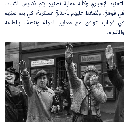
التجنيد الإجباري وكأنه عملية تصنيع؛ يتم تكديس الشباب
في فوهةٍ، ويُضغط عليهم بأحذيةٍ عسكرية، كي يتم صبّهم
في قوالب تتوافق مع معايير الدولة وتتصف بالطاعة
والالتزام.