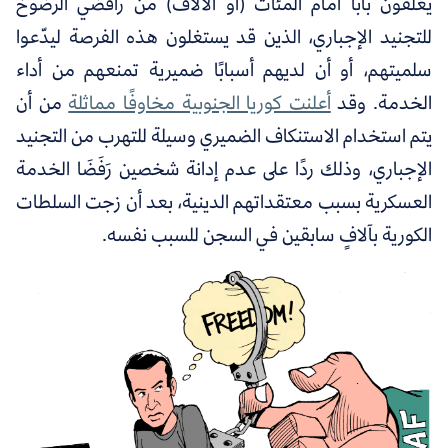
يغلقون بابًا أمام المئات (أو الآلاف) من رافضي الرضوخ
للتجنيد الإجباري، الذين قد يستغلون هذه الفرصة ليدّعوا
سلميتهم، أو أن لديهم أسبابًا ضميرية تمنعهم من أداء
الخدمة. وقد
أعلنت كوريا الجنوبية مخاوفًا مماثلة
من أن
يتم استخدام الاستنكاف الضميري وسيلة للتهرب من التجنيد
الإجباري، وذلك ردًا على عدم إدانة شخصين رَفَضَا الخدمة
العسكرية بسبب معتقداتهم الدينية، بعد أن زجت السلطات
الكورية بآلافٍ سابقين في السجن للسبب نفسه.