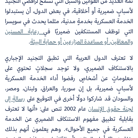
ثمة العديد من القوانين والسُبل التي تسمح لرافضي التجنيد
لأسبابٍ ضميرية أو أخلاقية، في بعض الدول، أن يستبدلوا
الخدمة العسكرية بخدمةٍ مدنية، مثلما يحدث في سويسرا
التي توظف المستنكفين ضميريًا في
رعاية المسنين
والمعاقين، أو مساعدة المزارعين أو حماية البيئة
.
لا تعترف الدول العربية التي تطبق التجنيد الإجباري
بالاستنكاف الضميري، ولا توجد سجلاتٍ تحتوي على
معلوماتٍ عن أشخاصٍ رفضوا أداء الخدمة العسكرية
لأسبابٍ ضميرية، بل إن سوريا، والعراق، ولبنان، ومصر،
والسودان قد شاركوا دولًا أخرى في التوقيع على
رسالةٍ إلى
لجنة حقوق الإنسان
عام 2002 تنص على: «أنها لا تعترف
بقابلية تطبيق مفهوم الاستنكاف الضميري عن الخدمة
العسكرية في جميع الأحوال». وهم يعلمون أنهم بذلك