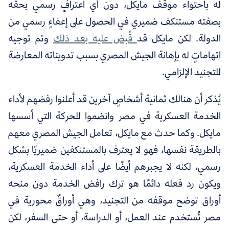
له باحتواء موقف مايكل، دون أي اعترافٍ رسمي بحقه
بصفته مستنكف ضميري في الحصول على إعفاءٍ رسمي من
الدولة. لكن مايكل قد
قُبض عليه بعد ذلك
وتم توجيه
اتهاماتٍ له بإهانة الجيش المصري بسبب تدويناته المعارضة
للتجنيد الإلزامي.
يُذكر أن هنالك ثمانية أشخاصٍ آخرين قد أعلنوا رفضهم لأداء
الخدمة العسكرية في مصر وانضموا للحركة التي أسسها
مايكل.
وكما حدث مع مايكل، تعامل الجيش المصري معهم
بالطريقة نفسها، فهو لا يعترف بالمستنكفين ضميريًا بشكل
رسمي، لكنه لا يجبرهم أيضًا على أداء الخدمة العسكرية،
ويكون رد فعله دائمًا هو ترك رافض الخدمة دون منحه
أوراق توضح موقفه من التجنيد، وهي أوراقٌ محورية في
مصر تُستخدم عند العمل، أو الدراسة، أو حتى السفر، لكن