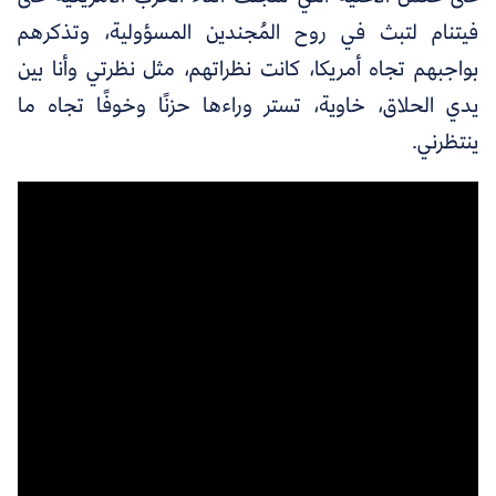
فيتنام لتبث في روح المُجندين المسؤولية، وتذكرهم
بواجبهم تجاه أمريكا، كانت نظراتهم، مثل نظرتي وأنا بين
يدي الحلاق، خاوية، تستر وراءها حزنًا وخوفًا تجاه ما
ينتظرني.